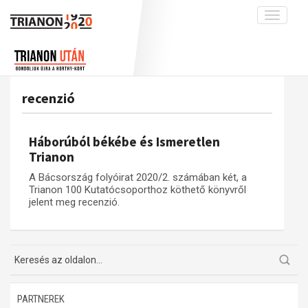
Toggle
navigati
Projekt
Rólunk
Előzmények
Hírek
A kutatócsoport működéséről
Nemzetközi kontextus: iratok és
recenzió
interpretációk
Blog
Munkatársaink
Az összeomlás és a magyar társadalom
Krónika
Háborúból békébe és Ismeretlen
A békerendszer megszilárdulása
Galéria
Trianon
Utókor és emlékezet
Adatbázis
A Bácsország folyóirat 2020/2. számában két, a
Trianon 100 Kutatócsoporthoz köthető könyvről
Visszhang
Emlékművek (feltöltés alatt)
jelent meg recenzió.
Publikációk
Menekültek
Kapcsolat
Trianon-kommentár
Dokumentumok
PARTNEREK
A trianoni szerződés