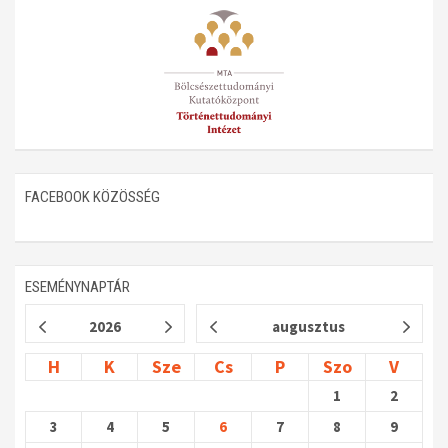
Műhelymunkák
FACEBOOK KÖZÖSSÉG
ESEMÉNYNAPTÁR
2026
augusztus
H
K
Sze
Cs
P
Szo
V
1
2
3
4
5
6
7
8
9