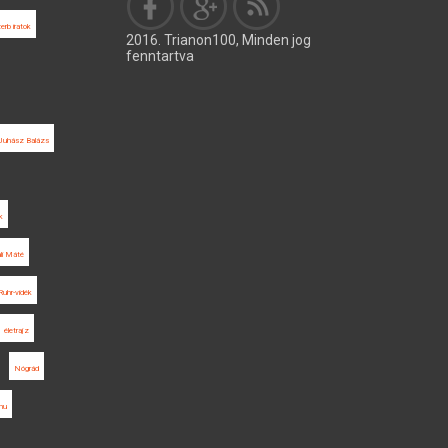
erb iratok
2016. Trianon100, Minden jog
fenntartva
Juhász Balázs
k
li Máté
Ruhr-vidék
életrajz
Nógrád
hu