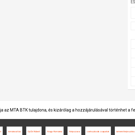
E
ja az MTA BTK tulajdona, és kizárólag a hozzájárulásával történhet a f
um
románosítás
Győri Róbert
Nagy-Románia
Népszava
csehszlovák csapatok
ismeretterjesztés