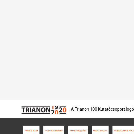
A Trianon 100 Kutatócsoport logó
Márai Sándor
vasúti közlekedés
román népgyűlés
népszavazás
World Science For