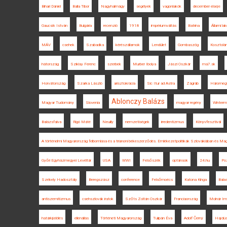
Bihari Dániel
Balla Tibor
Nagyhalmágy
segélyek
vagonlakók
december elseje
Gaucsík István
Bulgária
recenzió
1918
impériumváltás
Batrina
Állami la
MÁV
csehek
Szabadka
kérészállamok
Lendület
Gombaszög
Kosztolá
hátország
Sziklay Ferenc
szerbek
Murber Ibolya
Jászi Oszkár
ma7.sk
Horvátország
Szarka László
arisztokrácia
Sic Itur ad Astra
Zágráb
Háromegy
Ablonczy Balázs
Magyar Tudomány
Slovenia
magyar regény
Winterm
Balázsfalva
Rigó Máté
Neuilly
nemzetiségek
irredentizmus
Könyvfesztivál
A történelmi Magyarország felbomlása és a trianoni békeszerződés. Emlékezetpolitikák Szlovákiában és Ma
Győri Egyházmegyei Levéltár
USA
WWI
Felsőszék
optánsok
24.hu
Po
Székely Hadosztály
Beregszász
conference
Felsőmoécs
Katona Kinga
Bala
antiszemitizmus
csehszlovák iratok
Szőts Zoltán Oszkár
Franciaország
Molnár Im
határkijelölés
ellenállás
Történeti Magyarország
Tulipán Éva
Adolf Černý
Hajdús