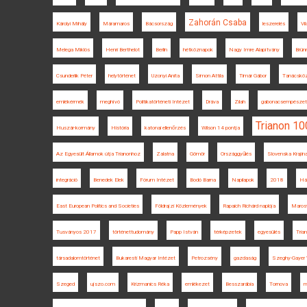
Zahorán Csaba
Károlyi Mihály
Máramaros
Bácsország
leszerelés
Vil
Melega Miklós
Henri Berthelot
Berlin
hétköznapok
Nagy Imre Alapítvány
Brün
Csunderlik Péter
helytörténet
Uzonyi Anita
Simon Attila
Timár Gábor
Tanácsköz
emlékérmék
meghívó
Politikatörténeti Intézet
Dráva
Zilah
gabonacsempészet
Trianon 10
Huszár-kormány
História
katonai ellenőrzés
Wilson 14 pontja
Az Egyesült Államok útja Trianonhoz
Zalatna
Gömör
Országgyűlés
Slovenska Krajin
integráció
Benedek Elek
Fórum Intézet
Bodó Barna
Napilapok
2018
Há
East European Politics and Societies
Földrajzi Közlemények
Rapaich Richárd naplója
Marosv
Tusványos 2017
történettudomány
Papp István
térképzetek
egyesülés
Trian
társadalomtörténet
Bukaresti Magyar Intézet
Petrozsény
gazdaság
Szeghy-Gayer 
Szeged
ujszo.com
Krizmanics Réka
emlékezet
Besszarábia
Tornova
m