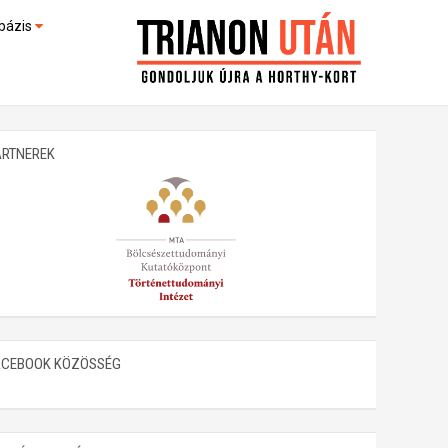
bázis
művek (feltöltés alatt)
kültek
ARTNEREK
ACEBOOK KÖZÖSSÉG