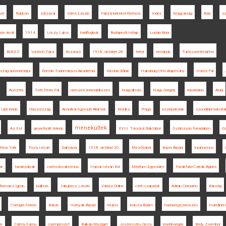
vél
Rubicon
zűrzavar
Vörös László
Párizsi békekonferencia
Index
Magyarság
Ada
sz
non árvái
1914
Lóczy Lajos
hadifoglyok
Budapesti Hírlap
Lucian Boia
BUKSZ
Vojtech Tuka
Rozsnyó
1918. október 28.
terror
románok
Turócszentmárton
rszág autonómiája
Román Tudományos Akadémia
Nicolae Bălan
Habsburg Ottó Alapítvány
Hatos Pál
Ausztria
Tóth Péter Pál
nemzeti önrendelkezés
Nagyalmás
Nagy Gergely
repatriálás
Arad
Libri Kiadó
Olaszország
Amerikai Egyesült Államok
Krónika
Prága
középiskolák
szociáldemokratá
menekültek
Az Est
georeferált térkép
XVIII. Torockói Diáktábor
őszirózsás forradalom
Ga
New York
Tisza István
Dalmácia
1918. október 30.
Mezőbánd
Bayer Árpád
turanizmus
ok
tanári pályák
csehszlovakizmus
Hajnal István Kör
Meritum Egyesület
Patakfalvi-Czirják Ágnes
Romsics Ignác
kiállítás
Jakubecz László
Válasz Online
cseh csapatok
Adrian Cioroianu
Bánság
Csenger Ferenc
Bánát
Hornyák Árpád
Maros
Kolozsi Ádám
hadseregszervezés
mandiner.
ők
Csinta Samu
csempészet
Balkán-félsziget
Jeszenszky Géza
kisebbségek
Bódy Zsombor