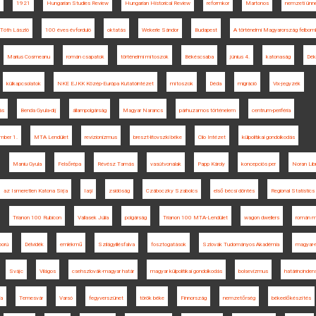
1921
Hungarian Studies Review
Hungarian Historical Review
reformkor
Martonos
nemzeti ünn
Tóth László
100 éves évforduló
oktatás
Wekerle Sándor
Budapest
A történelmi Magyarország felbom
Marius Cosmeanu
román csapatok
történelmi mítoszok
Békéscsaba
június 4.
katonaság
Dék
külkapcsolatok
NKE EJKK Közép-Európa Kutatóintézet
mítoszok
Déda
migráció
Vix-jegyzék
ás
Benda Gyula-díj
állampolgárság
Magyar Narancs
párhuzamos történelem
centrum-periféria
mber 1.
MTA Lendület
revizionizmus
breszt-litovszki béke
Clio Intézet
külpolitikai gondolkodás
Maniu Gyula
Felsőrépa
Révész Tamás
vasútvonalak
Papp Károly
koncepciós per
Noran Lib
az Ismeretlen Katona Sírja
Iaşi
zsidóság
Czáboczky Szabolcs
első bécsi döntés
Regional Statistics
Trianon 100 Rubicon
Vallasek Júlia
polgárság
Trianon 100 MTA-Lendület
wagon dwellers
román m
ború
Délvidék
emlékmű
Szilágyillésfalva
fosztogatások
Szlovák Tudományos Akadémia
magyar-
Svájc
Világos
csehszlovák-magyar határ
magyar külpolitikai gondolkodás
bolsevizmus
határincinden
ia
Temesvár
Varsó
fegyverszünet
török béke
Finnország
nemzetőrség
békeelőkészítés