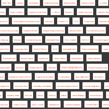
Glant Tibor
szobrok
centenárium
Népköztársaság
Bukaresti béke
Ottokar Czernin
IV. Károly
kótelep
Nagy Szabolcs
magyar-osztrák határ
II. Vilmos
Bukarest
Charles Seymour
Ludovika Egy
nyi Dezső
szövetségközi antant-bizottság
workshop
március 15.
1945
Szepesség
honvédő há
Szovjet-Oroszország
Friedrich-kormány
Magyar Népköztársaság
délszláv kérdés
közvéleménykutatás
 Királyság
Éhínség
Zempléni-hegység
békeküldöttség
Steve Jobbitt
RMDSZ
Osztrák-Magyar 
antel Péter
Nagy Egyesülés
NEPOSTRANS
2020
proletárdiktatúra
Trianon enciklopédia
Japán
Rothermere lord
Beyond Trianon
határtervek
Takács Róbert
spanyolnátha
többes identitás
első világháború
gyarországon
Komárom
Bogdan Diaconu
ratifikálás
Nyugat-Magyarország
znan
Budapesti Francia Intézet
magyar-román háború
Szászsebes
olasz diplomácia
December 1
ssagyarmat
Mészáros Flóra
szimbolikus térfoglalás
Pozsonyi Magyar Intézet
második világháború
ese
re
Katolikus Rádió
Erőszak
Brassó
Múlt-kor
Balkán
Tolnai Világlapja
nemzetépítés
H
zoboszló
Heilauf Zsuzsa
Göncz László
föderalizmus
Ludovika Magazin
Schmidt Anikó
Gömör