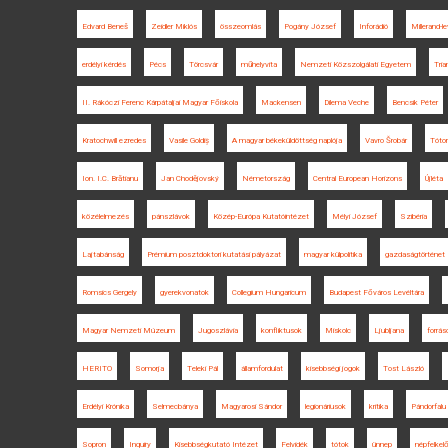
Edvard Beneš
Zeidler Miklós
összeomlás
Pogány József
Inforádió
Millerand-le
erdélyi kérdés
Pécs
Törcsvár
műhelyvita
Nemzeti Közszolgálati Egyetem
Tria
II. Rákóczi Ferenc Kárpátaljai Magyar Főiskola
Mackensen
Dilema Veche
Bencsik Péter
Kratochwill ezredes
Vasile Goldiș
A magyar békeküldöttség naplója
Vavro Šrobár
Tóto
Ion. I.C. Brătianu
Jan Chodějovský
Németország
Central European Horizons
Újléta
közélelmezés
pánszlávok
Közép-Európa Kutatóintézet
Mélyi József
Szibéria
Lajtabánság
Prémium posztdoktori kutatási pályázat
magyar külpolitika
gazdaságtörténet
Romsics Gergely
gyerekvonatok
Collegium Hungaricum
Budapest Főváros Levéltára
Magyar Nemzeti Múzeum
Jugoszlávia
konfliktusok
Miskolc
Ljubljana
forrás
HERITO
Somorja
Teleki Pál
államfordulat
kisebbségi jogok
Tost László
Erdélyi Krónika
Selmecbánya
Magyarosi Sándor
legionáriusok
kritika
Pándorfalu
Sopron
Inquiry
Kisebbségkutató Intézet
Felvidék
tótok
ünnep
népfelkel