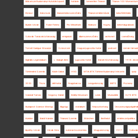
Bölcsészettudományi Kutatóközpont
határok
Ismeretlen Trianon
Trianon 100 Momentum
Elzász
Kolozsvár
trianoni békeszerződés
Trianon-emlékművek
békefeltételek
Burián István
Fodor Ferenc
Pro Minoritate
Kisinyov
hvg.hu
béketárgyalások
Szlovák Tanácsköztársaság
emigráció
államszerveződés
archívnet
csendőrség
Tomáš Garrigue Masaryk
Szászcsór
magyar-jugoszláv határ
podcast
román támad
Digitális Legendárium
L. Balogh Béni
jugoszláv határ
Bánáti Köztársaság
1918. dece
Történelmi Szemle
Koloh Gábor
HVG
MTA BTK Történettudományi Intézete
Ipoly
2020.
Tisza
déli határ
Nagybarcsa
Lengyelország
BBTE
Pozsony
Sárándi Tamás
Segyevy Dániel
Erdélyi Múzeum
Lenin
Muravidék
ELTE BTK
Budapest Science Meetup
Algyógy
statárium
Népszövetség
Oroszországi polgárhá
Korridor
Bárdi Nándor
Trianoni Szemle
München
Berthelot
emlékezetpolitika
Apáthy István
Hicsik Dóra
katonai összeomlás
Magyarország
1917
Szlovák