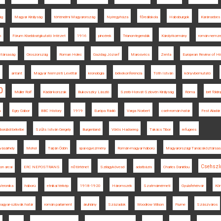
ág
Magyar Királyság
történelmi Magyarország
Nyíregyháza
főreáliskola
Habsburgok
Karánsebes
n
Fórum Kisebbségkutató Intézet
1916
pincérek
Trianon-legendák
Károlyi-kormány
román nemze
társaság
Oroszország
Roman Holec
Gazdag József
Marosvécs
Zenta
European Review of Hi
antant
Magyar Nemzeti Levéltár
kronológia
békekonferencia
Tóth István
könyvbemutató
0
Müller Rolf
Kádár-korszak
Bukovszky László
Szerb-Horvát-Szlovén Királyság
Róma
brit földr
a
Egry Gábor
BBC History
1919
Európa Rádió
Varga Norbert
cseh-román határ
Fest Aladár
borúból békébe
Szűts István Gergely
Burgenland
Vörös Hadsereg
Takács Tibor
refugees
ásárhely
Mohol
Tarján Ödön
spai egyezmény
Román-magyar háború
Magyarországi Tanácsköztársas
Csehszl
on arcai
ERC NEPOSTRANS
nőtörténet
Szilágykövesd
adatbázis
Charles Daniélou
Veronika
háború
etnikai térkép
1918-1920
Háromszék
Szatmárnémeti
Gyulafehérvár
Kö
agyar-szlovák határ
román parlament
áruhiány
Századok
Woodrow Wilson
Fiume
Szászváros