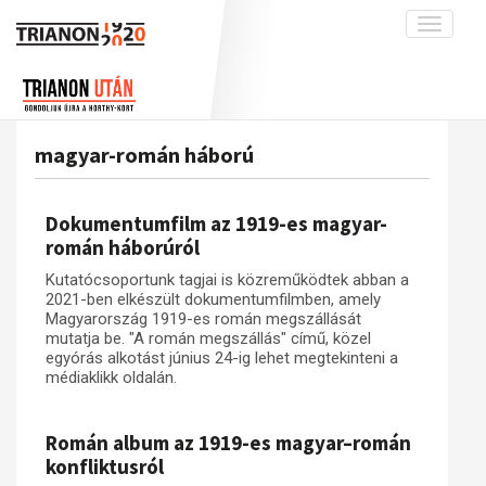
Toggle
navigati
Projekt
Rólunk
Előzmények
Hírek
A kutatócsoport működéséről
Nemzetközi kontextus: iratok és
magyar-román háború
interpretációk
Blog
Munkatársaink
Az összeomlás és a magyar társadalom
Krónika
Dokumentumfilm az 1919-es magyar-
A békerendszer megszilárdulása
Galéria
román háborúról
Utókor és emlékezet
Adatbázis
Kutatócsoportunk tagjai is közreműködtek abban a
2021-ben elkészült dokumentumfilmben, amely
Visszhang
Emlékművek (feltöltés alatt)
Magyarország 1919-es román megszállását
mutatja be. "A román megszállás" című, közel
Publikációk
Menekültek
egyórás alkotást június 24-ig lehet megtekinteni a
Kapcsolat
médiaklikk oldalán.
Trianon-kommentár
Román album az 1919-es magyar–román
Dokumentumok
konfliktusról
A trianoni szerződés