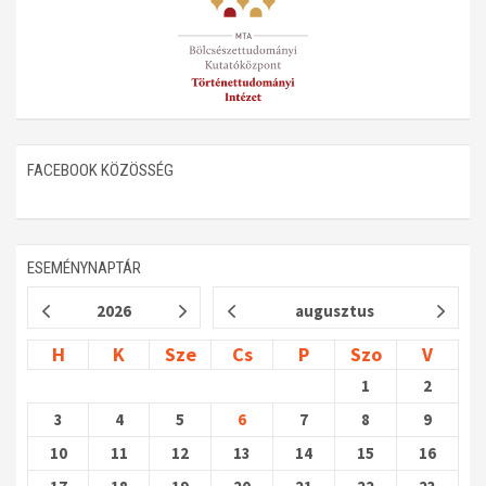
Műhelymunkák
FACEBOOK KÖZÖSSÉG
ESEMÉNYNAPTÁR
2026
augusztus
H
K
Sze
Cs
P
Szo
V
1
2
3
4
5
6
7
8
9
10
11
12
13
14
15
16