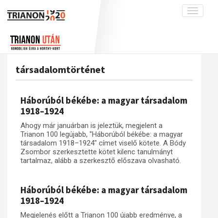
Toggle
navigati
Projekt
Rólunk
Előzmények
Hírek
A kutatócsoport működéséről
Nemzetközi kontextus: iratok és
társadalomtörténet
interpretációk
Blog
Munkatársaink
Az összeomlás és a magyar társadalom
Krónika
Háborúból békébe: a magyar társadalom
A békerendszer megszilárdulása
Galéria
1918–1924
Utókor és emlékezet
Adatbázis
Ahogy már januárban is jeleztük, megjelent a
Trianon 100 legújabb, "Háborúból békébe: a magyar
Visszhang
Emlékművek (feltöltés alatt)
társadalom 1918–1924" címet viselő kötete. A Bódy
Zsombor szerkesztette kötet kilenc tanulmányt
Publikációk
Menekültek
tartalmaz, alább a szerkesztő előszava olvasható.
Kapcsolat
Trianon-kommentár
Háborúból békébe: a magyar társadalom
1918–1924
Dokumentumok
Megjelenés előtt a Trianon 100 újabb eredménye, a
A trianoni szerződés