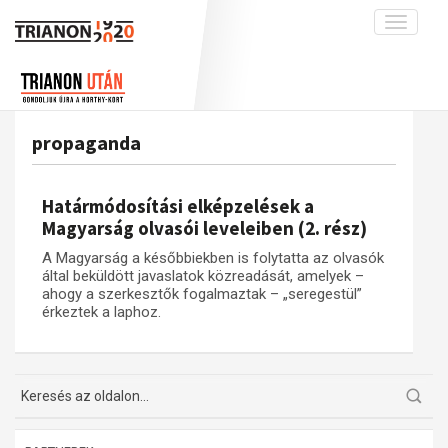
Toggle
navigati
Projekt
Rólunk
Előzmények
Hírek
A kutatócsoport működéséről
Nemzetközi kontextus: iratok és
propaganda
interpretációk
Blog
Munkatársaink
Az összeomlás és a magyar társadalom
Krónika
Határmódosítási elképzelések a
A békerendszer megszilárdulása
Galéria
Magyarság olvasói leveleiben (2. rész)
Utókor és emlékezet
Adatbázis
A Magyarság a későbbiekben is folytatta az olvasók
által beküldött javaslatok közreadását, amelyek –
Visszhang
Emlékművek (feltöltés alatt)
ahogy a szerkesztők fogalmaztak – „seregestül”
érkeztek a laphoz.
Publikációk
Menekültek
Kapcsolat
Trianon-kommentár
Dokumentumok
A trianoni szerződés