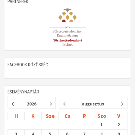
PARTNEREK
Műhelymunkák
FACEBOOK KÖZÖSSÉG
ESEMÉNYNAPTÁR
2026
augusztus
H
K
Sze
Cs
P
Szo
V
1
2
3
4
5
6
7
8
9