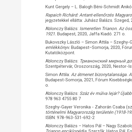
Kunt Gergely – L. Balogh Béni-Schmidt Anikó 
Rapaich Richárd: Antant-ellenőrzés Magyar
jegyzetekkel ellátta: Juhász Balázs. Szeged,
Ablonczy Balázs:
Ismeretlen Trianon. Az ös
1921.
Budapest, 2020, Jaffa Kiadó. 271 o.
Bukovszky László – Simon Attila – Szeghy-
emlékkönyv.
Budapest–Somorja, 2020, Fóru
Kutatóközpont.
Ablonczy Balázs:
Трианонский мирный дог
Szentpétervár, Oroszország, 2020, Nestor-Ist
Simon Attila:
Az átmenet bizonytalansága. 
Budapest-Somorja, 2021, Fórum Kisebbségku
o.
Ablonczy Balázs:
Száz év múlva lejár? Újab
978 963 4755 80 7
Szeghy-Gayer Veronika - Zahorán Csaba (sz
történelmi Magyarország területén (1918-19
ISBN: 978-963-531-692-2
Ablonczy Balázs – Hatos Pál – Nagy Szabol
Trianon enciklopédia
. Szerzők: Hatos Pál, F