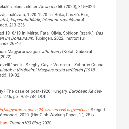
ekülés-elbeszélései.
Arrabona
58. (2020), 315–324.
ági hálózata, 1920-1970. In: Boka, László; Biró,
netek, kapcsolathálók, írócsoportosulások 4
.
iadó. 213-236.
 1918/19 In: Márta, Fata–Olivia, Spiridon (szerk.):
Das
lgen im Donauraum
. Tübingen, 2022, Institut für
unde 26-40.
anoni Magyarországon,
atlo.team
, (Koloh Gáborral
 (2022)
zelítései. In: Szeghy-Gayer Veronika - Zahorán Csaba
latok a történelmi Magyarország területén (1918-
adó. 19-32.
ity? The case of post-1920 Hungary,
European Review
. 27:6, pp. 763–784. DOI:
.
Szeged:
lódás Magyarországon a 20. század első negyedében
soport, 2020. (HistGlob Working Paper; 1.), 25 o.
.
Trianon100 Blog
, 2020.
-ban