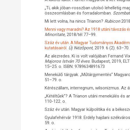
„Ti, akik jóban-rosszban utolsó lehelletig 
összeomlásban és forradalomban.
Szomba
Mi lett volna, ha nincs Trianon?
Rubicon
2018.
Menni vagy maradni? Az 1918 utáni távozás é
Minoritate,
2018/tél 77–99.
Száz év után. A Magyar Tudományos Akadémia
Új Nézőpont
, 2019. 6 (2). 63–70.
kutatásairól.
Az alezredes. Ki is volt valójában Fernand Vi
Majoros István 70 éves
. Budapest, 2019, EL
15–25. o. ISBN: 9789634891673
Menekülő tárgyak. „Műtárgymentés” Magyar
51–79. o.
Kérészállam, interregnum, wilsonizmus. Az á
„Kétéltűek”? A Trianon utáni menekülés és a
110-122. o.
Száz év után. Magyar külpolitika és a béke
Gyulafehérvár 1918. Erdély hajdani székvár
59. o.