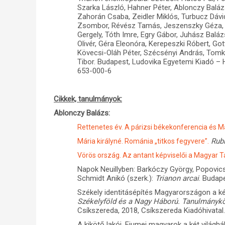
Szarka László, Hahner Péter, Ablonczy Balá
Zahorán Csaba, Zeidler Miklós, Turbucz Dávid
Zsombor, Révész Tamás, Jeszenszky Géza, S
Gergely, Tóth Imre, Egry Gábor, Juhász Baláz
Olivér, Géra Eleonóra, Kerepeszki Róbert, Go
Kövecsi-Oláh Péter, Szécsényi András, Tomka 
Tibor. Budapest, Ludovika Egyetemi Kiadó – 
653-000-6
Cikkek, tanulmányok:
Ablonczy Balázs:
Rettenetes év. A párizsi békekonferencia és 
Rub
Mária királyné. Románia „titkos fegyvere”.
Vörös ország. Az antant képviselői a Magyar 
Napok Neuillyben: Barkóczy György, Popovics S
Schmidt Anikó (szerk.):
Trianon arcai
. Budape
Székely identitásépítés Magyarországon a két 
Székelyföld és a Nagy Háború. Tanulmánykö
Csíkszereda, 2018, Csíkszereda Kiadóhivatal
A kikötő lakói. Fiumei magyarok a két világh