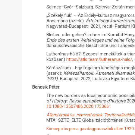
Selmec–Győr–Salzburg. Szitnyai Zoltán men
„Székely fiúk” – Az Erdély-kultusz magyarorsz
Annamária (szerk.):
Értelmiségi karriertörté
Nagyvárad-Budapest:, 2021, reciti–Partium K
Bleiben oder gehen? Lehrer im Komitat Hunyad
Ende des ersten Weltkrieges und seine Fo
donauschwäbische Geschichte und Landesk
Lutheránus háló?: Szepesi menekültek a tri
közösen)
,
https://atlo.team/lutheranus-halo/
Kérészállam - Egy fogalom lehetséges megkö
(szerk.):
Kérészállamok. Átmeneti államalaku
1921).
Budapest, 2022, Ludovika Egyetemi Ki
Bencsik Péter:
The new borders as local economic possibil
of History: Revue européenne d'histoire
2020
10.1080/13507486.2020.1753661
Állami érdek vs. nemzeti érdek. Territorializá
MTA−SZTE−ELTE Globalizációtörténeti Kutatóc
Koncepciós per a gazdagparasztok ellen 1920