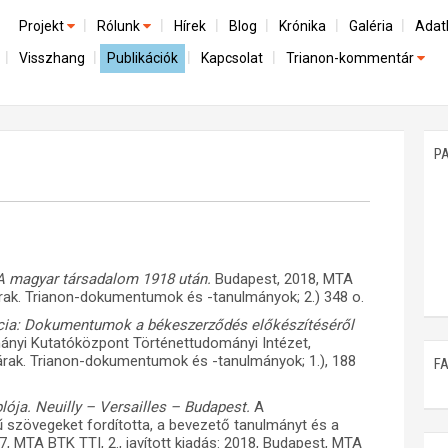
Projekt
Rólunk
Hírek
Blog
Krónika
Galéria
Adat
Visszhang
Publikációk
Kapcsolat
Trianon-kommentár
Előzmények
A kutatócsoport működéséről
Emlék
Dokumentumok
Nemzetközi kontextus: iratok és interpretációk
Munkatársaink
Mene
A trianoni szerződés
Az összeomlás és a magyar társadalom
P
Műhelymunkák
A békerendszer megszilárdulása
Utókor és emlékezet
A magyar társadalom 1918 után.
Budapest, 2018, MTA
rak. Trianon-dokumentumok és -tanulmányok; 2.) 348 o.
ácia: Dokumentumok a békeszerződés előkészítéséről
ányi Kutatóközpont Történettudományi Intézet,
rak. Trianon-dokumentumok és -tanulmányok; 1.), 188
F
ója. Neuilly – Versailles – Budapest.
A
ű szövegeket fordította, a bevezető tanulmányt és a
017, MTA BTK TTI, 2., javított kiadás: 2018, Budapest, MTA