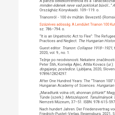
A párizsi békekonferencia és a Tanácsköztárs
minden édenek neve vad poklokat büvöl…” 
Országház Könyvkiadó. 109–119. o.
Trianonról - 100 év múltán. Bevezető (Romsi
Százéves adósság. A Lendület Trianon 100 Ku
sz. 786–794. o.
“It is an Unpatriotic Act to Flee”: The Refug
Practices and Neglect.
The Hungarian Histor
Guest editor:
Trianon: Collapse 1918–1921,
2020, vol. 9., no. 1.
Težnje po neodvisnosti. Nekatere značilnosti 
Peter Štih, Kornelija Ajlec, Attila Kovacs (ur.):
dogajanje, posledice.
Ljubljana, 2020, Slove
9789612824297.
After One Hundred Years: The “Trianon 100
Hungarian Academy of Sciences.
Hungarian
„Maradtunk volna ott, ahonnan jöttünk!” Mag
Tünde (szerk.):
Metszéspont. Tanulmányok Tr
Nemzeti Múzeum, 37–51. ISBN: 978-615-597
Nach hundert Jahren. Der Friedensvertrag vo
Friedrich-Pustet-Verlag, Regensburg, 2021, 