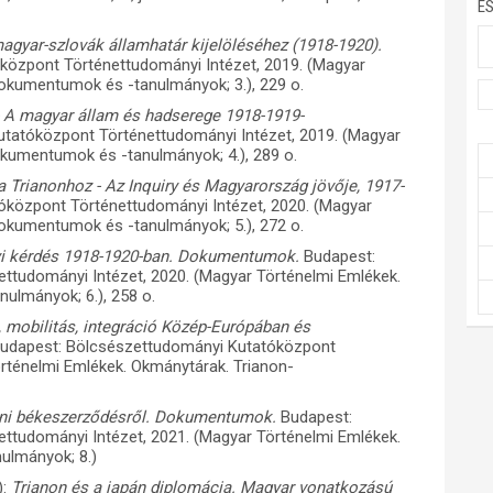
E
agyar-szlovák államhatár kijelöléséhez (1918-1920).
özpont Történettudományi Intézet, 2019. (Magyar
okumentumok és -tanulmányok; 3.), 229 o.
- A magyar állam és hadserege 1918-1919-
tatóközpont Történettudományi Intézet, 2019. (Magyar
okumentumok és -tanulmányok; 4.), 289 o.
a Trianonhoz - Az Inquiry és Magyarország jövője, 1917-
központ Történettudományi Intézet, 2020. (Magyar
okumentumok és -tanulmányok; 5.), 272 o.
yi kérdés 1918-1920-ban. Dokumentumok.
Budapest:
ttudományi Intézet, 2020. (Magyar Történelmi Emlékek.
ulmányok; 6.), 258 o.
 mobilitás, integráció Közép-Európában és
udapest: Bölcsészettudományi Kutatóközpont
örténelmi Emlékek. Okmánytárak. Trianon-
noni békeszerződésről. Dokumentumok.
Budapest:
ttudományi Intézet, 2021. (Magyar Történelmi Emlékek.
ulmányok; 8.)
):
Trianon és a japán diplomácia. Magyar vonatkozású