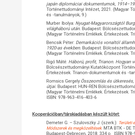
japán diplomáciai dokumentumok, 1914–19
Történettudományi Intézet, 2021. (Magyar 
és -tanulmányok; 9.)
Murber Ibolya:
Nyugat-Magyarországtól Burge
világháború után.
Budapest: Bölcsészettudom
(Magyar Történelmi Emlékek. Értekezések. T
Bencsik Péter:
Demarkációs vonaltól államha
1920-as években.
Budapest: Bölcsészettudo
(Magyar Történelmi Emlékek. Értekezések. T
Rigó Máté:
Háború, profit, Trianon. Hogyan v
Bölcsészettudományi Kutatóközpont Történe
Értekezések. Trianon-dokumentumok és -tanu
Romsics Gergely:
Összeomlás és útkeresés, 
útjai.
Budapest: HUN-REN Bölcsészettudomány
(Magyar Történelmi Emlékek. Értekezések. T
ISBN: 978-963-416-403-6
Kooperációban/társkiadásban készült kötet:
Demeter G. – Szulovszky J. (szerk.):
Területi
MTA BTK - DE Tá
Módszerek és megközelítések
.
Budapest-Debrecen, 2018. 334 o. ISBN 978