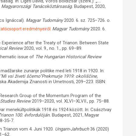
aság. In: Ligeti Dávid, Vörös Boldizsár (szerk.):
„...
A Magyarországi Tanácsköztársaság.
Budapest, 2020,
cs Ignáccal).
Magyar Tudomány
2020. 6. sz. 725–726. o.
Magyar Tudomány
2020. 6.
tatócsoport eredményeiről.
ee Experience after the Treaty of Trianon. Between State
ical Review
2020, vol. 9., no. 1., pp. 69–89.
thematic issue of
The Hungarian Historical Review
madžarske zunanje politike med leti 1918 in 1920. In:
"Mi vsi živeti ščemo"Prekmurje 1919: okoliščine,
nska Akademija Znanosti in Umetnosti, 209–223. ISBN:
” Research Group of the Momentum Program of the
 Studies Review
2019–2020, vol. XLVI–XLVII., pp. 75–88.
yar menekültpolitikák 1918 és 1924 között. In: Császtvay
ianon 100. évfordulóján.
Budapest, 2021, Magyar
8-35-7.
n Trianon vom 4. Juni 1920.
Ungarn-Jahrbuch
36 (2020)
51–62.