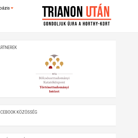
bázis
művek (feltöltés alatt)
kültek
ARTNEREK
ACEBOOK KÖZÖSSÉG