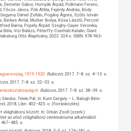
zs, Demeter Gábor, Hornyák Árpád, Pollmann Ferenc,
, Főcze János, Pók Attila, Fejérdy András, Bódy
egyevy Dániel Zoltán, Pogány Ágnes, Szűts István
s, Berkes Antal, Murber Ibolya, Kósa László, Perczel
ttfried Barna, Popély Árpád. Szeghy-Gayer Veronika,
Béla, Vizi Balázs, Péterffy-Cserháti Katalin, Glant
Habsburg Ottó Alapítvány, 2023. 324 o. ISBN: 978-963-
Rubicon
, 2017. 7–8. sz. 4–13. o.
Magyarország, 1919-1920.
icon
, 2017. 7–8. sz. 32–33. o.
Rubicon
, 2017. 7–8. sz. 38–39. o.
Tanácsköztársaságról.
ándor, Teleki Pál. In: Kunt Gergely – L. Balogh Béni-
st, 2018, Libri. 402–425. o. (forrásközlés)
világháború között. In: Orbán Zsolt (szerk.):
tet az első világháború centenáriuma alkalmából
.
. 467–485. o.
áború között.
Rubicon
, 2018. 3-4. sz. 174–181. o.