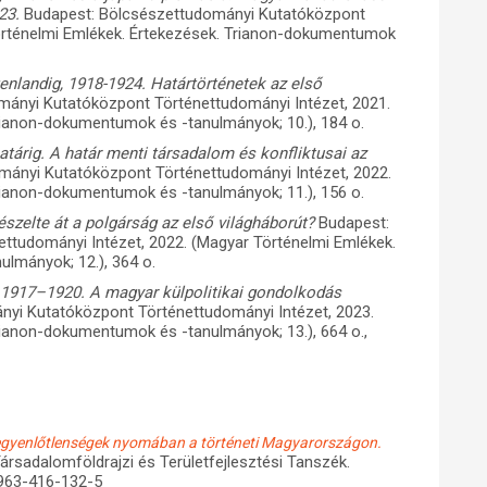
23.
Budapest: Bölcsészettudományi Kutatóközpont
Történelmi Emlékek. Értekezések. Trianon-dokumentumok
nlandig, 1918-1924. Határtörténetek az első
ányi Kutatóközpont Történettudományi Intézet, 2021.
rianon-dokumentumok és -tanulmányok; 10.), 184 o.
tárig. A határ menti társadalom és konfliktusai az
mányi Kutatóközpont Történettudományi Intézet, 2022.
rianon-dokumentumok és -tanulmányok; 11.), 156 o.
észelte át a polgárság az első világháborút?
Budapest:
ttudományi Intézet, 2022. (Magyar Történelmi Emlékek.
lmányok; 12.), 364 o.
1917–1920. A magyar külpolitikai gondolkodás
i Kutatóközpont Történettudományi Intézet, 2023.
rianon-dokumentumok és -tanulmányok; 13.), 664 o.,
 egyenlőtlenségek nyomában a történeti Magyarországon.
rsadalomföldrajzi és Területfejlesztési Tanszék.
-963-416-132-5