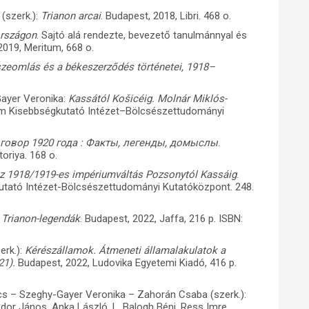
(szerk.):
Trianon arcai
. Budapest, 2018, Libri. 468 o.
országon
. Sajtó alá rendezte, bevezető tanulmánnyal és
 2019, Meritum, 668 o.
szeomlás és a békeszerződés történetei, 1918–
Gayer Veronika:
Kassától Košicéig. Molnár Miklós-
m Kisebbségkutató Intézet–Bölcsészettudományi
овор 1920 года : Факты, легенды, домыслы
.
oriya. 168 o.
Az 1918/1919-es impériumváltás Pozsonytól Kassáig
.
tató Intézet-Bölcsészettudományi Kutatóközpont. 248.
b Trianon-legendák
. Budapest, 2022, Jaffa, 216 p. ISBN:
erk.):
Kérészállamok. Átmeneti államalakulatok a
21).
Budapest, 2022, Ludovika Egyetemi Kiadó, 416 p.
cs – Szeghy-Gayer Veronika – Zahorán Csaba (szerk.):
odor János, Anka László, L. Balogh Béni, Ress Imre,