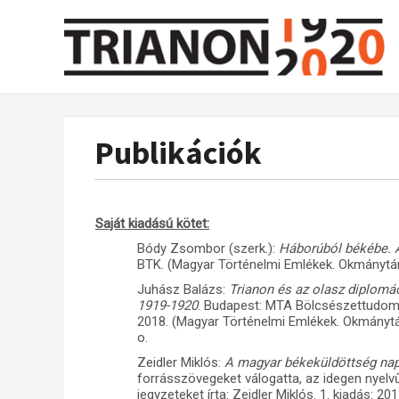
Publikációk
Saját kiadású kötet:
Bódy Zsombor (szerk.):
Háborúból békébe. 
BTK. (Magyar Történelmi Emlékek. Okmánytá
Juhász Balázs:
Trianon és az olasz diplom
1919-1920
. Budapest: MTA Bölcsészettudom
2018. (Magyar Történelmi Emlékek. Okmánytá
o.
Zeidler Miklós:
A magyar békeküldöttség napl
forrásszövegeket válogatta, az idegen nyelv
jegyzeteket írta: Zeidler Miklós. 1. kiadás: 2