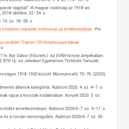
magyarok vagytok”. A magyar zsidóság az 1918-as
t
, 2018 október, 32–34. o.
 10. sz. 18–28. o.
Pro
s a helyben maradás motívumai az emlékiratokban.
 Lendület-Trianon 100 Kutatócsoportjának
 o.
x? In: Búr Gábor (főszerk.):
Az Eiffel-torony árnyékában.
TE BTK Új- és Jelenkori Egyetemes Történeti Tanszék.
országon 1918-1920 között. Múzeumcafé 75–76. (2020),
tmeneti államok kategóriái.
Rubicon
2020. 4. sz. 4–7. o.
nnak rajzai a korszak irodalmában.
Korunk
2020. 5. sz.
szerződés következményei.
Rubicon
2020/6-7. sz. 4–11. o.
osa és a román nemzetgyűlés.
Rubicon
2020/6-7. sz. 50-