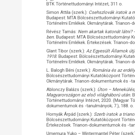
BTK Történettudományi Intézet, 311 o.
Simon Attila (szerk.):
Csehszlovák iratok a m
Budapest: MTA Bölcsészettudományi Kutatók
Történelmi Emlékek. Okmánytárak. Trianon-d
Révész Tamás:
Nem akartak katonát látni? 
ben.
Budapest: MTA Bölcsészettudományi Ku
Történelmi Emlékek. Értekezések. Trianon-d
Glant Tibor (szerk.):
Az Egyesült Államok útj
1918.
Budapest: Bölcsészettudományi Kutató
Történelmi Emlékek. Okmánytárak. Trianon-d
L. Balogh Béni (szerk.):
Románia és az erdél
Bölcsészettudományi Kutatóközpont Történe
Okmánytárak. Trianon-dokumentumok és -tan
Ablonczy Balázs (szerk.):
Úton – Menekülés,
Magyarországon az első világháború után.
B
Történettudományi Intézet, 2020. (Magyar T
dokumentumok és -tanulmányok; 7.), 188. o.
Hornyák Árpád (szerk.):
Szerb iratok a tria
Bölcsészettudományi Kutatóközpont Történe
Értekezések. Trianon-dokumentumok és -tan
Umemura Yuko – Wintermantel Péter (szerk.