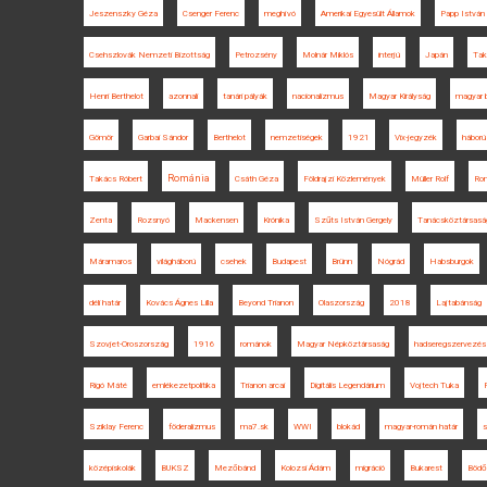
Jeszenszky Géza
Csenger Ferenc
meghívó
Amerikai Egyesült Államok
Papp István
Csehszlovák Nemzeti Bizottság
Petrozsény
Molnár Miklós
interjú
Japán
Tak
Henri Berthelot
azonnali
tanári pályák
nacionalizmus
Magyar Királyság
magyar 
Gömör
Garbai Sándor
Berthelot
nemzetiségek
1921
Vix-jegyzék
háború
Románia
Takács Róbert
Csáth Géza
Földrajzi Közlemények
Müller Rolf
Rom
Zenta
Rozsnyó
Mackensen
Krónika
Szűts István Gergely
Tanácsköztársasá
Máramaros
világháború
csehek
Budapest
Brünn
Nógrád
Habsburgok
déli határ
Kovács Ágnes Lilla
Beyond Trianon
Olaszország
2018
Lajtabánság
Szovjet-Oroszország
1916
románok
Magyar Népköztársaság
hadseregszervezés
Rigó Máté
emlékezetpolitika
Trianon arcai
Digitális Legendárium
Vojtech Tuka
Sziklay Ferenc
föderalizmus
ma7.sk
WWI
blokád
magyar-román határ
s
középiskolák
BUKSZ
Mezőbánd
Kolozsi Ádám
migráció
Bukarest
Bödő