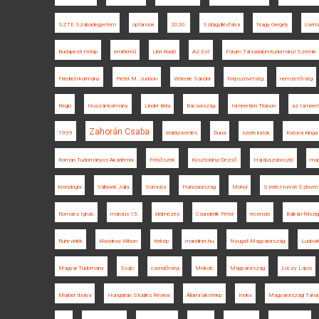
SZTE Szabadegyetem
optánsok
2020.
Szilágyillésfalva
Nagy Gergely
csehs
Budapesti Hírlap
emlékmű
Libri Kiadó
Az Est
Fórum Társadalomtudományi Szemle
Friedrich-kormány
Pieter M. Judson
Wekerle Sándor
Népszövetség
nemzetőrség
Regio
Huszár-kormány
Linder Béla
Bácsország
Ismeretlen Trianon
az Ismeret
Zahorán Csaba
1939
erdélyi kérdés
Duna
szerb iratok
Katona Kinga
Román Tudományos Akadémia
Felsőszék
Kosztolányi Dezső
Hajdúszoboszló
mag
kronológia
Vallasek Júlia
Somorja
Franciaország
Mohol
Szerb-Horvát-Szlovén 
Romsics Ignác
március 15.
élelmezés
Csunderlik Péter
recenzió
Balkán-félszi
Ruhr-vidék
Woodrow Wilson
térkép
mandiner.hu
Nyugat-Magyarország
Ludovi
Magyar Tudomány
Svájc
csendőrség
Miskolc
Magyarország
Lóczy Lajos
Murber Ibolya
Hungarian Studies Review
Állami lakótelep
Index
Magyarországi Taná