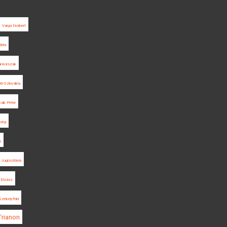
Varga Norbert
Béla
r-korszak
él-Szlovákia
sik Péter
tség
s
Jugoszlávia
Elzász
Székelyföld
Trianon