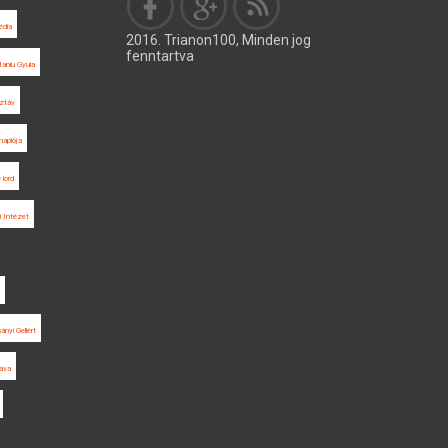
édia
2016. Trianon100, Minden jog
fenntartva
aniu Gyula
ztáv
naplója
 lord
ti Intézet
ányi Gellért
ava