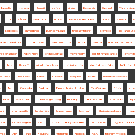
 Egyesülés
katonaság
integráció
archívnet
pincérek
Bajorország
Szombat
Trianon enciklop
Ada
Erőszak
Steve Jobbitt
oktatás
Pozsonyi Magyar Intézet
Ukrajna
Kolozsvár
M
kisebbségek
állampolgárság
Bukovszky László
társadalomtörténet
Felsőmoécs
Filep Tamás Gus
akfalvi-Czirják Ágnes
Sic Itur ad Astra
Kratochwill ezredes
források
Dalmácia
A magyar békeküldöttség 
ar-szlovák határ
Apponyi Albert
történettudomány
magyar regény
cseh-tót nemzeti tanács
Rothermere
Pécs
Hatos Pál
közvéleménykutatás
vasúti közlekedés
trianoni békeszerződés
Politikatörténe
sz Balázs
Márai Sándor
Kisinyov
Muravidék
propaganda
Délvidék
Párizsi békekonferencia
s
Arad
Békéscsaba
Pándorfalu
European Review of History
Tolnai Világlapja
Éhínség
Maros
Bánát
vasútvonalak
Történeti Magyarország
brit földrajz
román parlament
Szászsebes
Rajcs
Černý
román népgyűlés
Országgyűlés
Balassagyarmat
December 1
külpolitikai gondolkodás
Népsz
zetek
Ludovika Magazin
antant
Szlovák Tudományos Akadémia
Gömöry János
magyar-osztrák határ
omlás
Erdély
Párizs
Nagybánya
turanizmus
Napilapok
hvg.hu
történelmi mítoszok