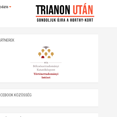
bázis
művek (feltöltés alatt)
kültek
ARTNEREK
ACEBOOK KÖZÖSSÉG