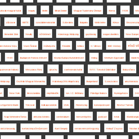
zlovák-magyar határ
Inquiry
Berlin
Bihari Dániel
Magyar Tudomány Ünnepe
Róma
1938
Moh
zűrzavar
BBTE
szociáldemokraták
Szlovákia
Bulgária
török béke
Könyv
Oroszorszá
Benedek Elek
Neuilly
nőtörténet
Háromegy Királyság
gazdaság
wagon dwellers
New Europe 
első v
len Katona Sírja
Vavro Šrobár
műhelyvita
Felvidék
kritika
II. Vilmos
BBC History
1945
Budapesti Francia Intézet
Közép-Európa Kutatóintézet
Hideg
Meritum Egyesület
Bárdi 
yar-román háború
Mészáros Flóra
ujkor.hu
cseh-román határ
XVIII. Torockói Diáktábor
Balázsfalva
Királyság
Osztrák-Magyar Monarchia
Habsburg Ottó Alapítvány
Burgenland
Szászváros
arisztokrácia
get
New York
Besszarábia
népfelkelők
Ion. I.C. Brătianu
Pálvölgyi Balázs
Nyíregyháza
24.
ka Egyetemi Kiadó
Törcsvár
külkapcsolatok
USA
Finnország
koncepciós per
Révész Tamás
Napi történelmi forrás
délszláv kérdés
centenárium
nemzetépítés
podcast
tótok
Kisebbségk
csköztársaság
kortárs képzőművészet
Kunt Gergely
román nemzeti egység
Heilauf Zsuzsa
Nicolae 