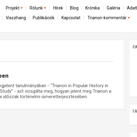
Projekt
Rólunk
Hírek
Blog
Krónika
Galéria
Adat
Visszhang
Publikációk
Kapcsolat
Trianon-kommentár
Előzmények
A kutatócsoport működéséről
Emlék
Dokumentumok
Nemzetközi kontextus: iratok és interpretációk
Munkatársaink
Mene
A trianoni szerződés
Az összeomlás és a magyar társadalom
P
Műhelymunkák
A békerendszer megszilárdulása
Utókor és emlékezet
-ben
jelent tanulmányában - “Trianon in Popular History in
Study” - azt vizsgálta meg, hogyan jelent meg Trianon a
i időszak történelmi ismeretterjesztésében.
F