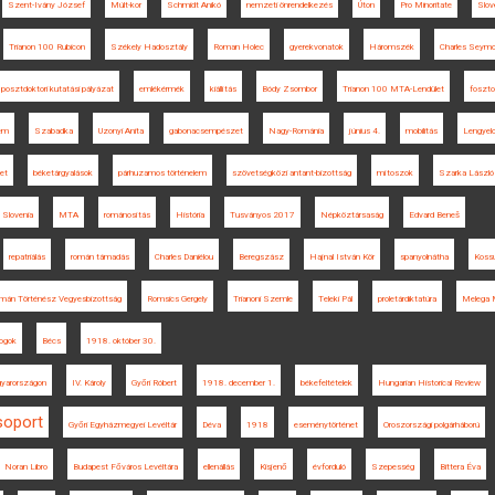
Szent-Ivány József
Múlt-kor
Schmidt Anikó
nemzeti önrendelkezés
Úton
Pro Minoritate
Slov
Trianon 100 Rubicon
Székely Hadosztály
Roman Holec
gyerekvonatok
Háromszék
Charles Seymo
posztdoktori kutatási pályázat
emlékérmék
kiállítás
Bódy Zsombor
Trianon 100 MTA-Lendület
foszt
tem
Szabadka
Uzonyi Anita
gabonacsempészet
Nagy-Románia
június 4.
mobilitás
Lengyel
et
béketárgyalások
párhuzamos történelem
szövetségközi antant-bizottság
mítoszok
Szarka László
Slovenia
MTA
románosítás
História
Tusványos 2017
Népköztársaság
Edvard Beneš
repatriálás
román támadás
Charles Daniélou
Beregszász
Hajnal István Kör
spanyolnátha
Kossu
mán Történész Vegyesbizottság
Romsics Gergely
Trianoni Szemle
Teleki Pál
proletárdiktatúra
Melega 
jogok
Bécs
1918. október 30.
gyarországon
IV. Károly
Győri Róbert
1918. december 1.
békefeltételek
Hungarian Historical Review
soport
Győri Egyházmegyei Levéltár
Déva
1918
eseménytörténet
Oroszországi polgárháború
Noran Libro
Budapest Főváros Levéltára
ellenállás
Kisjenő
évforduló
Szepesség
Bittera Éva