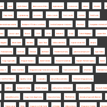
tván
Arad
Győri Róbert
államszerveződés
legionáriusok
Szászcsór
háború
Délvidék
M
Papp Károly
Lajtabánság
leszerelés
Vörös László
Tost László
História
Felsőszék
plomáciai kapcsolatok
Budapest Főváros Levéltára
Central European Horizons
Rozsnyó
Hungarian Historical 
tianu
Lóczy Lajos
Brassó
1939
1918
Bukarest
Svájc
Tolnai Világlapja
Lucian Boia
Bulgária
Bihari Dániel
ellenállás
Glant Tibor
többes identitás
Hajnal István Kör
Ukrajna
Franciaország
recenzió
források
Berthelot
Friedrich-kormány
gabonacsempészet
Egry Gábor
Nagy Egyesülés
Magyar Narancs
Bárdi Nándor
Központi hatalmak
Rapaich Richárd naplója
Bánát
június 4.
Bódy Zsombor
Magyarországi Tanácsköztársaság
Turócszentmárton
reformkor
föderalizmu
C NEPOSTRANS
Apáthy István
Szabadka
breszt-litovszki béke
Történeti Magyarország
m
kiállítás
Budapesti Hírlap
Bödők Gergely
párhuzamos történelem
centrum-periféria
Kossuth Rádi
Románia
békeelőkészítés
Nagy Imre Alapítvány
Népszövetség
Amerikai Egyesült Államok
Trianon arcai
Déda
magyar-osztrák határ
évforduló
Mikeszásza
Magyarosi Sándor
Nicolae