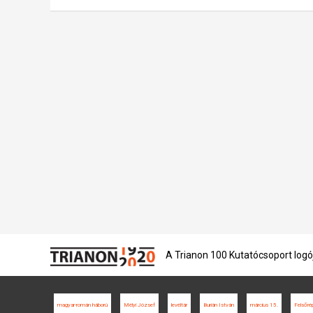
A Trianon 100 Kutatócsoport logó
magyar-román háború
Mélyi József
levéltár
Burián István
március 15.
Felsőré