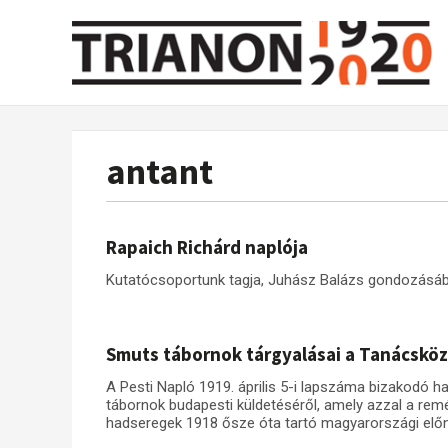
antant
Rapaich Richárd naplója
Kutatócsoportunk tagja, Juhász Balázs gondozásába
Smuts tábornok tárgyalásai a Tanácsköz
A Pesti Napló 1919. április 5-i lapszáma bizakodó 
tábornok budapesti küldetéséről, amely azzal a rem
hadseregek 1918 ősze óta tartó magyarországi elő