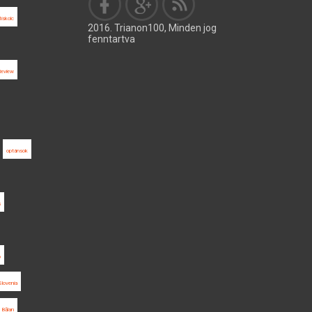
iskolc
2016. Trianon100, Minden jog
fenntartva
Review
optánsok
s
ó
Slovenia
 Bălan