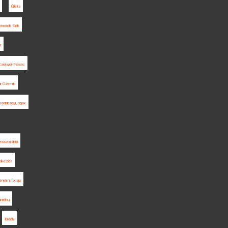
Újléta
enedek Elek
r
Csenger Ferenc
r Czernin
kisebbségi jogok
esszarábia
elkezés
énelmi forrás
niélou
Erdély