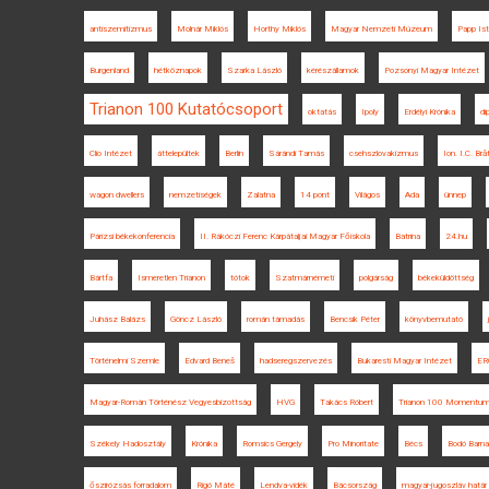
antiszemitizmus
Molnár Miklós
Horthy Miklós
Magyar Nemzeti Múzeum
Papp Is
Burgenland
hétköznapok
Szarka László
kérészállamok
Pozsonyi Magyar Intézet
Trianon 100 Kutatócsoport
oktatás
Ipoly
Erdélyi Krónika
di
Clio Intézet
áttelepültek
Berlin
Sárándi Tamás
csehszlovakizmus
Ion. I.C. Bră
wagon dwellers
nemzetiségek
Zalatna
14 pont
Világos
Ada
ünnep
Párizsi békekonferencia
II. Rákóczi Ferenc Kárpátaljai Magyar Főiskola
Batrina
24.hu
Bártfa
Ismeretlen Trianon
tótok
Szatmárnémeti
polgárság
békeküldöttség
Juhász Balázs
Göncz László
román támadás
Bencsik Péter
könyvbemutató
Történelmi Szemle
Edvard Beneš
hadseregszervezés
Bukaresti Magyar Intézet
ER
Magyar-Román Történész Vegyesbizottság
HVG
Takács Róbert
Trianon 100 Momentu
Székely Hadosztály
Krónika
Romsics Gergely
Pro Minoritate
Bécs
Bodó Barna
őszirózsás forradalom
Rigó Máté
Lendva-vidék
Bácsország
magyar-jugoszláv határ