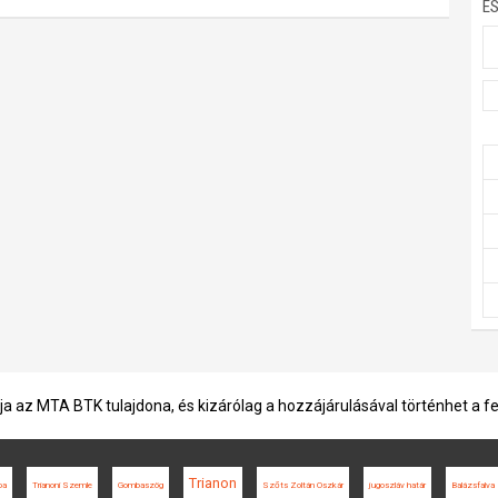
E
ja az MTA BTK tulajdona, és kizárólag a hozzájárulásával történhet a f
Trianon
pa
Trianoni Szemle
Gombaszög
Szőts Zoltán Oszkár
jugoszláv határ
Balázsfalva