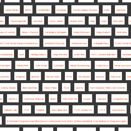
Károlyi Mihály
BBTE
határkijelölés
kronológia
Tomáš Garrigue Masaryk
Index
Gali Máté
ákia
Trianon-legendák
Libri Kiadó
Steve Jobbitt
Murber Ibolya
Világ
Lenin
Ruhr-vidék
w
view of History
Wilson 14 pontja
szimbolikus térfoglalás
Erdélyi Múzeum
Varga Norbert
török béke
KE EJKK Közép-Európa Kutatóintézet
történelmi mítoszok
Rothermere lord
Szilágyillésfalva
Szűts István Ge
n enciklopédia
USA
Pálvölgyi Balázs
Nagy-Románia
Linder Béla
XVIII. Torockói Diáktábor
repatriál
imár Gábor
térképzetek
Tóth István
Szlovákia
Bánáti Köztársaság
Csáth Géza
román nemzeti 
sszeomlás
emigráció
pincérek
Roman Holec
MTA
Mezőbánd
podcast
Kolozsvár
Mar
Szilvay Gergely
Állami lakótelep
Válasz Online
Tisza
ujkor.hu
East European Politics and Societies
ág
RMDSZ
Háromegy Királyság
Brünn
Tóth Péter Pál
Losonc
Dalmácia
Lengyelország
Vallasek Júlia
1921
mobilitás
olasz diplomácia
1918. október 30.
1914
Selmecbánya
t
A történelmi Magyarország felbomlása és a trianoni békeszerződés. Emlékezetpolitikák Szlovákiában és Magyarországon