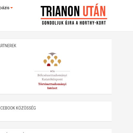
bázis
művek (feltöltés alatt)
kültek
ARTNEREK
ACEBOOK KÖZÖSSÉG