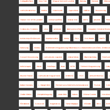
Szilágyillésfalva
New York
Magyar Nemzeti Levéltár
Bánság
források
Mikes
csehszlovakizmus
Batrina
Háromszék
Jugoszlávia
kiállítás
Oroszország
Trianon 100 MTA-Lendület
centrum-periféria
Molnár Imre
BBTE
pincérek
Petr
Czáboczky Szabolcs
Léva
optánsok
államszerveződés
Hungarian Historical Revie
kortárs képzőművészet
impériumváltás
térkép
Pécs
Fest Aladár
Bártfa
hátország
Krónika
A történelmi Magyarország felbomlása és a trianoni békeszerződés. Emlékez
Szovjet-Oroszország
csehszlovák csapatok
etnikai térkép
Állami lakótelep
Felsőszé
hétköznapok
Bánát
Felsőrépa
Arad
MTA
Történeti Magyarország
Coll
Beyond Trianon
csehszlovák-magyar határ
emlékmű
1921
antiszemitizmus
J
Adrian Cioroianu
L. Balogh Béni
Prémium posztdoktori kutatási pályázat
Poznan
Szlo
Zeidler Miklós
Zempléni-hegység
Linder Béla
háború
Ottokar Czernin
Horvátor
főreáliskola
Szászcsór
Nagybarcsa
Tolnai Világlapja
Inforádió
Bécs
levél