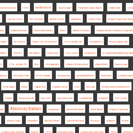
konferencia
énelmi mítoszok
1945
vasútvonalak
Patakfalvi-Czirják Ágnes
Vasile Goldiș
Lendv
m
Gaucsík István
Dél-Szlovákia
Apáthy István
világháború
Takács Tibor
Magyar Tudomány Ünne
ároly
Erdélyi Múzeum
Kratochwill ezredes
Könyv
Wilson 14 pontja
Magyar-Román Történész Vegyesbi
Jobbitt
Clio Intézet
Trianon 100 Momentum
1918. október 28.
Nyíregyháza
Kovács Ágnes Lilla
 Róbert
RMDSZ
brit földrajz
szerb iratok
Tost László
határtervek
A magyar békeküldöttség napló
és
1918. október 30.
Úton
Országgyűlés
Földrajzi Közlemények
erdélyi kérdés
Bajorország
alizmus
Mészáros Flóra
MTA Lendület
Gombaszög
gazdaságtörténet
török béke
Ludovika Egye
Timár Gábor
interjú
Tulipán Éva
Sárándi Tamás
HVG
Erőszak
Közép-Európa Kutatóintézet
Zágráb
Benda Gyula-díj
Kolozsvár
jugoszláv határ
Lajtabánság
emigráció
Tóth László
Ablonczy Balázs
yság
Nagybánya
georeferált térkép
Bayer Árpád
Magyar Tudomány
Katona Csaba
forradalom
délszláv kérdés
cseh-román határ
Rozsnyó
segélyek
kézirat
Szeghy-Gayer Veronika
Kisjenő
1919
könyvbemutató
magyar-jugoszláv határ
Tisza
nőtörténe