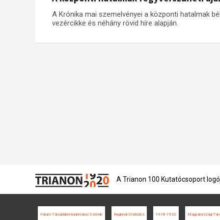
A Krónika mai szemelvényei a központi hatalmak béke
vezércikke és néhány rövid híre alapján.
A Trianon 100 Kutatócsoport logó
Fórum Társadalomtudományi Szemle
Regional Statistics
1918-1920
Magyarországi Tan