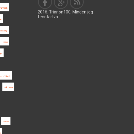
a-vidék
2016. Trianon100, Minden jog
fenntartva
pe
zottság
Hideg
ja
temi Kiadó
zűrzavar
Maros
t