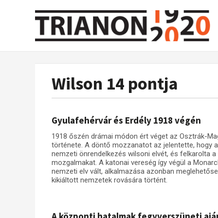
Wilson 14 pontja
Gyulafehérvár és Erdély 1918 végén
1918 őszén drámai módon ért véget az Osztrák-Ma
története. A döntő mozzanatot az jelentette, hogy
nemzeti önrendelkezés wilsoni elvét, és felkarolta 
mozgalmakat. A katonai vereség így végül a Monarch
nemzeti elv vált, alkalmazása azonban meglehetőse
kikiáltott nemzetek rovására történt.
A központi hatalmak fegyverszüneti ajá