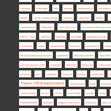
Uzonyi Anita
Molnár Miklós
MÁV
Ruhr-vidék
katonai ellenőrzés
New Europe Co
Berthelot
Szlovák Tanácsköztársaság
turanizmus
Varga Norbert
integráció
Ha
Háborúból békébe
Melega Miklós
Szent-Ivány József
East European Politics and Societie
Pieter M. Judson
Csáth Géza
Lucian Boia
Besszarábia
trianoni békeszerződés
Ioan-Aurel Pop
Felvidék
spai egyezmény
Felsőmoécs
honvédő háború
föderal
Bölcsészettudományi Kutatóközpont
spanyolnátha
párhuzamos történelem
Válasz Online
Győri Egyházmegyei Levéltár
összeomlás
térképzetek
Olaszország
Szarka László
Vix-jegyzék
Róma
határkijelölés
Marosvécs
leszerelés
békefeltételek
ko
Trianon 100 Kutatócsoport
Friedrich-kormány
antant
tanulmányk
Ludovika Magazin
Bukarest
HERITO
nemzeti ünnep
kronológia
tényleg
Csehszlovákia
Bihari Dániel
Budapesti Francia Intézet
irredentizmus
Bódy Zso