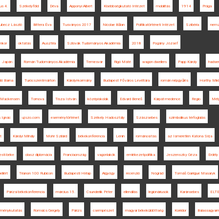
ius 4.
Székelyföld
Déva
Apponyi Albert
Kisebbségkutató Intézet
mobilitás
1914
Prága
ubecz László
Bittera Éva
Tusványos 2017
Nicolae Bălan
Politikatörténeti Intézet
Szibéria
nemz
mkor
oktatás
Ausztria
Szlovák Tudományos Akadémia
2018
Pogány József
Japán
Román Tudományos Akadémia
Temesvár
Rigó Máté
wagon dwellers
Papp Károly
hadse
dó Barna
Turócszentmárton
Károlyi-kormány
Budapest Főváros Levéltára
román népgyűlés
Horthy Mik
Mackensen
Tornova
Tisza István
középiskolák
Edvard Beneš
Kárpát-medence
Regio
Mély
 Ignác
ujszo.com
eseménytörténet
Székely Hadosztály
Szászsebes
szimbolikus térfoglalás
t
Károlyi Mihály
Mohr Szilárd
békekonferencia
Lenin
románosítás
az Ismeretlen Katona Sírja
esti béke
olasz diplomácia
Franciaország
vagonlakók
emlékezetpolitika
Jeszenszky Géza
Erdély
ellért
Trianon 100 Rubicon
Budapesti Hírlap
Algyógy
recenzió
Nógrád
Tomáš Garrigue Masaryk
Párizsi békekonferencia
március 15.
Csunderlik Péter
ellenállás
legionáriusok
Karánsebes
ELTE
eménykutatás
Romsics Gergely
Párizs
csempészet
magyar békeküldöttség
Korridor
Balassagyar