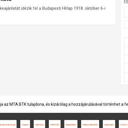
E
ajánlatát idézik fel a Budapesti Hírlap 1918. október 6-i
ja az MTA BTK tulajdona, és kizárólag a hozzájárulásával történhet a f
ácsköztársaság
Sopron
Dalmácia
MAPIRE
Burgenland
többes identitás
Kárpátalja
Szőts Z