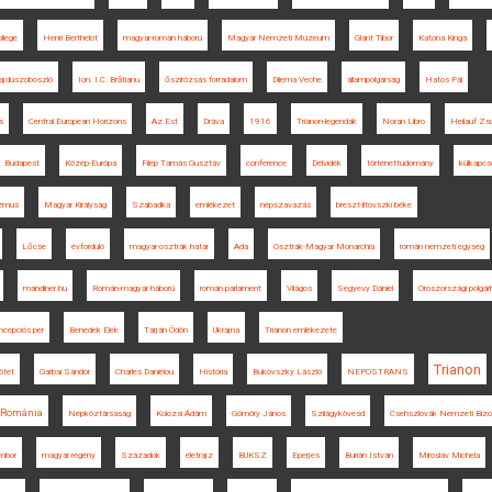
llege
Henri Berthelot
magyar-román háború
Magyar Nemzeti Múzeum
Glant Tibor
Katona Kinga
jdúszoboszló
Ion. I.C. Brătianu
őszirózsás forradalom
Dilema Veche
állampolgárság
Hatos Pál
s
Central European Horizons
Az Est
Dráva
1916
Trianon-legendák
Noran Libro
Heilauf Zs
Budapest
Közép-Európa
Filep Tamás Gusztáv
conference
Délvidék
történettudomány
külkapcs
izmus
Magyar Királyság
Szabadka
emlékezet
népszavazás
breszt-litovszki béke
Lőcse
évforduló
magyar-osztrák határ
Ada
Osztrák-Magyar Monarchia
román nemzeti egység
mandiner.hu
Román-magyar háború
román parlament
Világos
Segyevy Dániel
Oroszországi polgár
ncepciós per
Benedek Elek
Tarján Ödön
Ukrajna
Trianon emlékezete
Trianon
ötet
Garbai Sándor
Charles Daniélou
História
Bukovszky László
NEPOSTRANS
Románia
Népköztársaság
Kolozsi Ádám
Gömöry János
Szilágykövesd
Csehszlovák Nemzeti Bizo
mbor
magyar regény
Századok
életrajz
BUKSZ
Eperjes
Burián István
Miroslav Michela