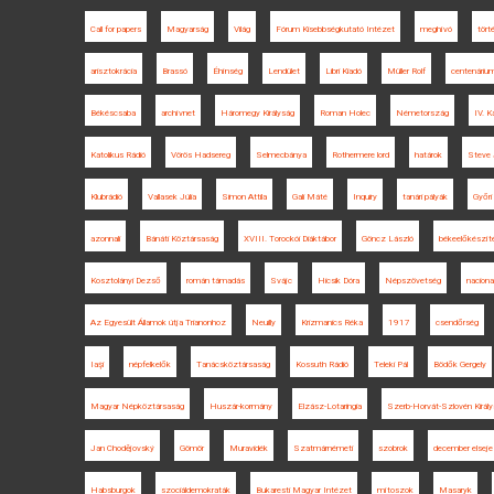
Call for papers
Magyarság
Világ
Fórum Kisebbségkutató Intézet
meghívó
tört
arisztokrácia
Brassó
Éhínség
Lendület
Libri Kiadó
Müller Rolf
centenáriu
Békéscsaba
archívnet
Háromegy Királyság
Roman Holec
Németország
IV. K
Katolikus Rádió
Vörös Hadsereg
Selmecbánya
Rothermere lord
határok
Steve 
Klubrádió
Vallasek Júlia
Simon Attila
Gali Máté
Inquiry
tanári pályák
Győri
azonnali
Bánáti Köztársaság
XVIII. Torockói Diáktábor
Göncz László
békeelőkészít
Kosztolányi Dezső
román támadás
Svájc
Hicsik Dóra
Népszövetség
nacion
Az Egyesült Államok útja Trianonhoz
Neuilly
Krizmanics Réka
1917
csendőrség
Iaşi
népfelkelők
Tanácsköztársaság
Kossuth Rádió
Teleki Pál
Bödők Gergely
Magyar Népköztársaság
Huszár-kormány
Elzász-Lotaringia
Szerb-Horvát-Szlovén Királ
Jan Chodějovský
Gömör
Muravidék
Szatmárnémeti
szobrok
december elseje
Habsburgok
szociáldemokraták
Bukaresti Magyar Intézet
mítoszok
Masaryk