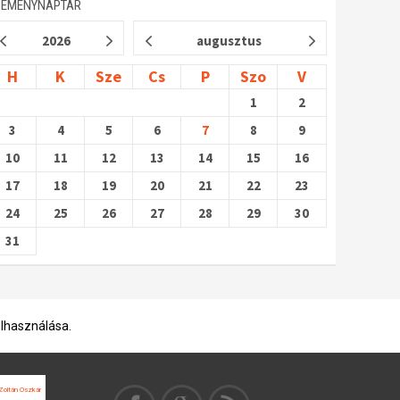
SEMÉNYNAPTÁR
2026
augusztus
H
K
Sze
Cs
P
Szo
V
1
2
3
4
5
6
7
8
9
10
11
12
13
14
15
16
17
18
19
20
21
22
23
24
25
26
27
28
29
30
31
elhasználása.
oltán Oszkár