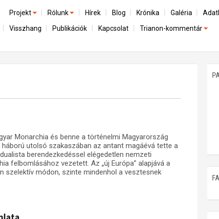
Projekt
Rólunk
Hírek
Blog
Krónika
Galéria
Adat
Visszhang
Publikációk
Kapcsolat
Trianon-kommentár
Előzmények
A kutatócsoport működéséről
Emlék
Dokumentumok
Nemzetközi kontextus: iratok és interpretációk
Munkatársaink
Mene
A trianoni szerződés
Az összeomlás és a magyar társadalom
P
Műhelymunkák
A békerendszer megszilárdulása
Utókor és emlékezet
gyar Monarchia és benne a történelmi Magyarország
 a háború utolsó szakaszában az antant magáévá tette a
a dualista berendezkedéssel elégedetlen nemzeti
ia felbomlásához vezetett. Az „új Európa” alapjává a
n szelektív módon, szinte mindenhol a vesztesnek
F
nlata