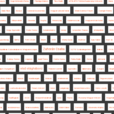
zásza
Napi történelmi forrás
Pálvölgyi Balázs
Tilos Rádió
MTA BTK Történettudományi Intézete
Duna
Balla Tibor
Elzász
katonai összeomlás
magyar-szlovák határ
World Science Forum
Csenger Ferenc
ozsény
Wilson elnök
Slovenia
hvg.hu
Finnország
Kádár-korszak
magyar-román határ
Vojte
w
Nagy Egyesülés
Fodor Ferenc
határincindens
ünnep
Ismeretlen Trianon
áttelepültek
Révé
gazdaság
Újléta
Tóth István
Brünn
WWI
Maniu Gyula
Múlt-kor
Egry Gábor
ma7.sk
Zahorán Csaba
etpolitikák Szlovákiában és Magyarországon
SZTE Szabadegyetem
Balkán
1918.
k
Sziklay Ferenc
migráció
Adolf Černý
Csinta Samu
Pátria Rádió
Zenta
déli határ
gye
első világháború
egium Hungaricum
Trianoni Szemle
egyesülés
diplomácia
Szeged
Bogd
uhász Balázs
blokád
kisebbségek
Miskolc
emlékérmék
áruhiány
zsidóság
fegyverszünet
vákia
csehszlovák iratok
Fórum Intézet
terror
polgárság
ismeretterjesztés
Vörös László
T
szág
hadifoglyok
2020
Központi hatalmak
Ipoly
Fiume
Pozsonyi Magyar Intézet
Nagyhal
tár
revizionizmus
Marosvásárhely
élelmezés
Koloh Gábor
Somorja
Slovenska Krajina
Pro M