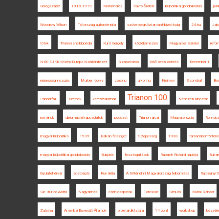
Beregszász
1918-1919
Máramaros
Vavro Šrobár
külpolitikai gondolkodás
jún
Woodrow Wilson
Tótország autonómiája
szövetségközi antant-bizottság
24.hu
Jak
tótok
Trianon enciklopédia
Kunt Gergely
közélelmezés
Magyarosi Sándor
refor
NKE EJKK Közép-Európa Kutatóintézet
Szászváros
első bécsi döntés
December 1
népességmozgás
Murber Ibolya
Losonc
ujkor.hu
Kisinyov
Szombat
Bo
Trianon 100
Pándorfalu
szerbek
kérészállamok
Nemzeti Kincstár
románok
diplomáciai kapcsolatok
podcast
Trianon arcai
Magyarország
Romsics
magyar külpolitika
1939
Balkán-félsziget
Szepesség
1938
társadalomtörténe
magyar külpolitikai gondolkodás
Bulgária
fosztogatások
Rapaich Richárd naplója
Bukar
Gyulafehérvár
adatbázis
Kun Béla
A történelmi Magyarország felbomlása
Rajcsányi G
Sic Itur ad Astra
Nagyalmás
cseh csapatok
Törcsvár
Smuts
Márai Sándor
Zalatna
Amerikai Egyesült Államok
proletárdiktatúra
14 pont
workshop
közvél