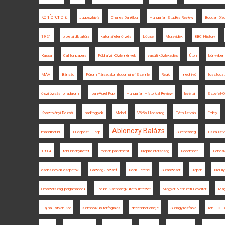
konferencia
Jugoszlávia
Charles Daniélou
Hungarian Studies Review
Bogdan Dia
1921
proletárdiktatúra
katonai ellenőrzés
Lőcse
Muravidék
BBC History
Kassa
Call for papers
Földrajzi Közlemények
vasúti közlekedés
Úton
könyvbem
MÁV
Bánság
Fórum Társadalomtudományi Szemle
Regio
meghívó
fosztoga
őszirózsás forradalom
Ioan-Aurel Pop
Hungarian Historical Review
levéltár
Szovjet-O
Kosztolányi Dezső
hadifoglyok
Mohol
Vörös Hadsereg
Tóth István
Erdély
Ablonczy Balázs
mandiner.hu
Budapesti Hírlap
Szepesség
Tisza Ist
1914
tanulmánykötet
román parlament
Népköztársaság
December 1
Bencsi
csehszlovák csapatok
Gazdag József
Deák Ferenc
Szászcsór
Japán
Neuilly
Oroszországi polgárháború
Fórum Kisebbségkutató Intézet
Magyar Nemzeti Levéltár
Mag
Hajnal István Kör
szimbolikus térfoglalás
december elseje
Szilágyillésfalva
Ion. I.C. 