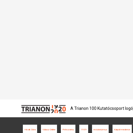
A Trianon 100 Kutatócsoport logó
Hicsik Dóra
Válasz Online
Petrozsény
1939
revizionizmus
Kárpát-medence