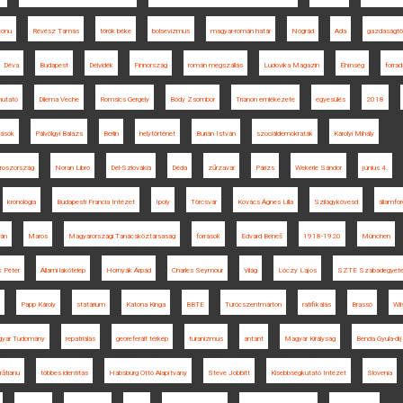
conu
Révész Tamás
török béke
bolsevizmus
magyar-román határ
Nógrád
Ada
gazdaságtö
Déva
Budapest
Délvidék
Finnország
román megszállás
Ludovika Magazin
Éhínség
forra
utató
Dilema Veche
Romsics Gergely
Bódy Zsombor
Trianon emlékezete
egyesülés
2018
tások
Pálvölgyi Balázs
Berlin
helytörténet
Burián István
szociáldemokraták
Károlyi Mihály
roszország
Noran Libro
Dél-Szlovákia
Déda
zűrzavar
Párizs
Wekerle Sándor
június 4.
kronológia
Budapesti Francia Intézet
Ipoly
Törcsvár
Kovács Ágnes Lilla
Szilágykövesd
államfor
ván
Maros
Magyarországi Tanácsköztársaság
források
Edvard Beneš
1918-1920
München
k Péter
Állami lakótelep
Hornyák Árpád
Charles Seymour
Világ
Lóczy Lajos
SZTE Szabadegyet
Papp Károly
statárium
Katona Kinga
BBTE
Turócszentmárton
ratifikálás
Brassó
Wil
yar Tudomány
repatriálás
georeferált térkép
turanizmus
antant
Magyar Királyság
Benda Gyula-díj
Brătianu
többes identitás
Habsburg Ottó Alapítvány
Steve Jobbitt
Kisebbségkutató Intézet
Slovenia