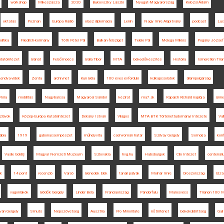
workshop
Mikeszásza
2020
Bukovszky László
Nyugat-Magyarország
Kolozsi Ádám
oktatás
Poznan
Európa Rádió
olasz diplomácia
Lenin
Nagy Imre Alapítvány
podcast
Luc
litika
Friedrich-kormány
Tóth Péter Pál
Balkán-félsziget
Teleki Pál
Melega Miklós
Pogány József
atóintézet
Bánát
Felsőmoécs
Balla Tibor
MTA
békeelőkészítés
História
Ismeretlen Tria
endva-vidék
Zenta
archívnet
Kun Béla
100 éves évforduló
külkapcsolatok
állampolgárság
lóra
mobilitás
Nagybarcsa
Magyarosi Sándor
kézirat
ma7.sk
Rapaich Richárd naplója
ünne
zlávok
Közép-Európa Kutatóintézet
Dékány István
Világos
MTA BTK Történettudományi Intézete
Val
ábia
1919
gabonacsempészet
műhelyvita
cseh-román határ
Szilvay Gergely
Somorja
konf
Vasile Goldiș
Magyar Nemzeti Múzeum
Szlovákia
hvg.hu
Habsburgok
Clio Intézet
centenár
ok
14 pont
recenzió
Varsó
Benedek Elek
tanári pályák
Molnár Imre
Oroszország
Elzá
vagonlakók
Bödők Gergely
Linder Béla
Franciaország
Pándorfalu
Marosvécs
Trianon 100 
ván Gergely
Smuts
Népszövetség
Ausztria
Pro Minoritate
nőtörténet
békeküldöttség
Gal