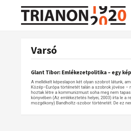
Varsó
Glant Tibor: Emlékezetpolitika – egy ké
A mellékelt képeslapon két olyan szobrot látunk, a
Közép–Európa történetét talán a szobrok jövése – 
hoztak létre a kommunizmust soha meg nem tapaszta
könyvében (Az emlékeztetés helyei, 2003) írta le a r
mozgékony) Bandholtz-szobor történetét. De ez nem