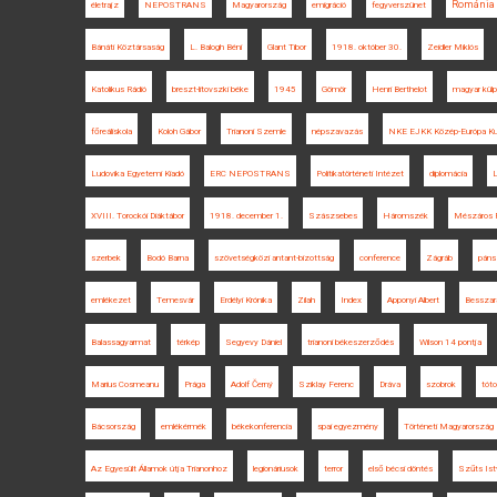
Románia
életrajz
NEPOSTRANS
Magyarország
emigráció
fegyverszünet
Bánáti Köztársaság
L. Balogh Béni
Glant Tibor
1918. október 30.
Zeidler Miklós
Katolikus Rádió
breszt-litovszki béke
1945
Gömör
Henri Berthelot
magyar külpo
főreáliskola
Koloh Gábor
Trianoni Szemle
népszavazás
NKE EJKK Közép-Európa Kut
Ludovika Egyetemi Kiadó
ERC NEPOSTRANS
Politikatörténeti Intézet
diplomácia
L
XVIII. Torockói Diáktábor
1918. december 1.
Szászsebes
Háromszék
Mészáros F
szerbek
Bodó Barna
szövetségközi antant-bizottság
conference
Zágráb
páns
emlékezet
Temesvár
Erdélyi Krónika
Zilah
Index
Apponyi Albert
Besszar
Balassagyarmat
térkép
Segyevy Dániel
trianoni békeszerződés
Wilson 14 pontja
Marius Cosmeanu
Prága
Adolf Černý
Sziklay Ferenc
Dráva
szobrok
tót
Bácsország
emlékérmék
békekonferencia
spai egyezmény
Történeti Magyarország
Az Egyesült Államok útja Trianonhoz
legionáriusok
terror
első bécsi döntés
Szűts Ist