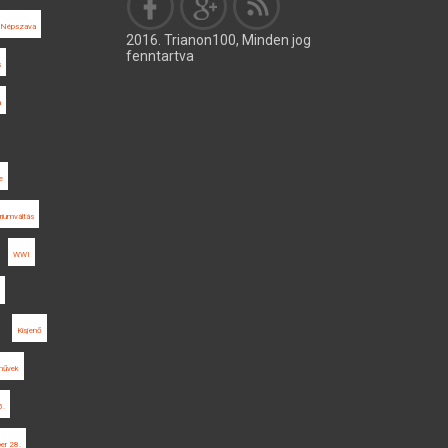
Népszava
2016. Trianon100, Minden jog
fenntartva
s
a
e
riumváltás
WWI
Kisjenő
művek
5.
er 28.