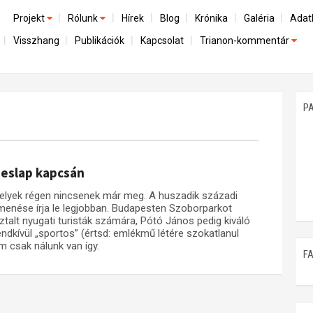
Projekt
Rólunk
Hírek
Blog
Krónika
Galéria
Adat
Visszhang
Publikációk
Kapcsolat
Trianon-kommentár
Előzmények
A kutatócsoport működéséről
Emlék
Dokumentumok
Nemzetközi kontextus: iratok és interpretációk
Munkatársaink
Mene
A trianoni szerződés
Az összeomlás és a magyar társadalom
P
Műhelymunkák
A békerendszer megszilárdulása
Utókor és emlékezet
peslap kapcsán
melyek régen nincsenek már meg. A huszadik századi
menése írja le legjobban. Budapesten Szoborparkot
lt nyugati turisták számára, Pótó János pedig kiváló
endkívül „sportos” (értsd: emlékmű létére szokatlanul
 csak nálunk van így.
F