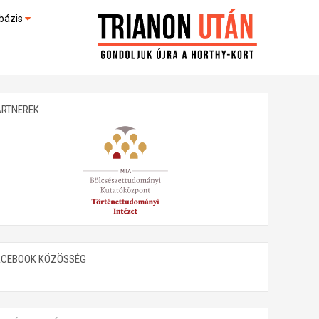
bázis
művek (feltöltés alatt)
kültek
ARTNEREK
ACEBOOK KÖZÖSSÉG