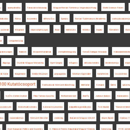
u
spanyolnátha
Tanácsköztársaság
Magyar-Román Történész Vegyesbizottság
World Science Forum
ndolkodás
Róma
leszerelés
Bittera Éva
Eperjes
Román Tudományos Akadémia
csehszlovakizmu
azonnali
integráció
népességmozgás
Arad
élelmezés
Krónika
Inquiry
Komárom
Dun
tok
Lengyelország
gyarországon
Rubicon
Központi hatalmak
Zempléni-hegység
Tomáš Garrigue Masaryk
Háborúból békéb
Algyógy
Osztrák-Magyar Monarchia
Kunt Gergely
refugees
délszláv kérdés
irredentizmus
impé
ák határ
Burgenland
Erdélyi Múzeum
propaganda
Meritum Egyesület
határtervek
összeomlás
 100 Kutatócsoport
Csehszlovák Nemzeti Bizottság
déli határ
Szeged
Újléta
ujkor.hu
Szőts Zoltán Oszkár
Filep Tamás Gusztáv
Rothermere lord
Bártfa
Juhász Balázs
Karánsebes
úszoboszló
Kratochwill ezredes
katonai összeomlás
külpolitikai gondolkodás
Fest Aladár
Trianon-emlék
olya
nacionalizmus
Nemzeti Kincstár
zsidóság
Bukaresti Magyar Intézet
Bayer Árpád
március 1
m
East European Politics and Societies
II. Rákóczi Ferenc Kárpátaljai Magyar Főiskola
hátország
1918. októb