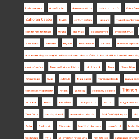
kisebbségi jogok
Adrian Cioroianu
államszerveződés
hadseregszervezés
Csinta Sam
Zahorán Csaba
Felvidék
centrum-periféria
Kárpátalja
magyar külpolitikai go
cseh-tót nemzeti tanács
Ukrajna
Rigó Máté
Szatmárnémeti
antiszemitizmus
Szászváros
Ruhr-vidék
migráció
Kossuth Rádió
Dalmácia
diplomáciai kapcsola
A történelmi Magyarország felbomlása és a trianoni békeszerződés. Emlékezetpolitikák Szlovákiában és Ma
román népgyűlés
European Review of History
békefeltételek
Tisza
Nicolae Bălan
Katona Csaba
Svájc
évforduló
Márai Sándor
Trianon enciklopédia
magyar-osztr
Trianon
csehszlovák-magyar határ
határok
gazdaság
Czáboczky Szabolcs
ELTE BTK
BUKSZ
Balázsfalva
Tusványos 2017
RMDSZ
Magyar Narancs
Timár Gábor
eseménytörténet
nemzeti önrendelkezés
Patakfalvi-Czirják Ágnes
Hajd
24.hu
Székelyföld
Békéscsaba
Napi történelmi forrás
csempészet
Murber Ib
Csáth Géza
1918
az Ismeretlen Katona Sírja
nemzetőrség
párhuzamos történele