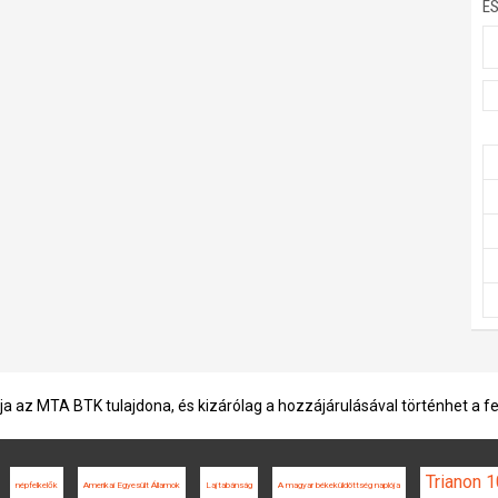
E
ja az MTA BTK tulajdona, és kizárólag a hozzájárulásával történhet a f
Trianon 
népfelkelők
Amerikai Egyesült Államok
Lajtabánság
A magyar békeküldöttség naplója