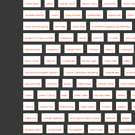
Horthy Miklós
háború
Gaucsík István
Gömöry János
Uzonyi Anita
Fórum Inté
társadalomtörténet
Losonc
Nagy-Románia
határincindens
Bajorország
Fiume
román nemzeti egység
Tilos Rádió
Simon Attila
A történelmi Magyarország felbomlása
Budapest Főváros Levéltára
Nagyalmás
csehek
HERITO
IV. Károly
Kolozsvá
Károlyi-kormány
Nagybánya
Csenger Ferenc
Felsőrépa
Kisinyov
szerb iratok
Göncz László
MAPIRE
középiskolák
Romsics Ignác
Takács Tibor
kiállítás
Nemzeti Közszolgálati Egyetem
Szlovák Tudományos Akadémia
Nagyhalmágy
romános
jugoszláv határ
Martonos
tényleg
Bárdi Nándor
Ottokar Czernin
MTA Lendüle
Sopron
Heilauf Zsuzsa
kritika
Mohr Szilárd
Rajcsányi Gellért
Miskolc
Ta
Tornova
Vojtech Tuka
etnikai térkép
Varga Norbert
Pozsony
segélyek
K
Tulipán Éva
második világháború
Győri Egyházmegyei Levéltár
Berthelot
Bulgária
Woodrow Wilson
Közép-Európa
Országgyűlés
vasútvonalak
Iaşi
Horvátország