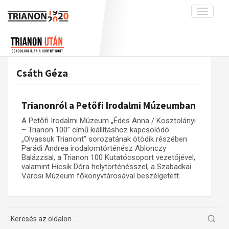
Toggle
navigati
Projekt
Rólunk
Előzmények
Hírek
A kutatócsoport működéséről
Nemzetközi kontextus: iratok és
Csáth Géza
interpretációk
Blog
Munkatársaink
Az összeomlás és a magyar társadalom
Krónika
Trianonról a Petőfi Irodalmi Múzeumban
A békerendszer megszilárdulása
Galéria
A Petőfi Irodalmi Múzeum „Édes Anna / Kosztolányi
Utókor és emlékezet
Adatbázis
– Trianon 100” című kiállításhoz kapcsolódó
„Olvassuk Trianont” sorozatának ötödik részében
Visszhang
Emlékművek (feltöltés alatt)
Parádi Andrea irodalomtörténész Ablonczy
Balázzsal, a Trianon 100 Kutatócsoport vezetőjével,
Publikációk
Menekültek
valamint Hicsik Dóra helytörténésszel, a Szabadkai
Városi Múzeum főkönyvtárosával beszélgetett.
Kapcsolat
Trianon-kommentár
Dokumentumok
A trianoni szerződés