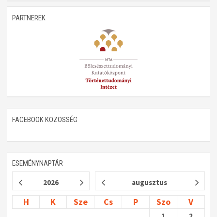
Műhelymunkák
PARTNEREK
FACEBOOK KÖZÖSSÉG
ESEMÉNYNAPTÁR
2026
augusztus
H
K
Sze
Cs
P
Szo
V
1
2