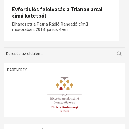
Évfordulós felolvasás a Trianon arcai
Műhelymunkák
című kötetből
Elhangzott a Pátria Rádió Rangadó című
műsorában, 2018. június 4-én.
PARTNEREK