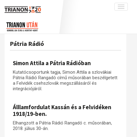
Toggle
navigati
Projekt
Rólunk
Előzmények
Hírek
A kutatócsoport működéséről
Nemzetközi kontextus: iratok és
Pátria Rádió
interpretációk
Blog
Munkatársaink
Az összeomlás és a magyar társadalom
Krónika
Simon Attila a Pátria Rádióban
A békerendszer megszilárdulása
Galéria
Kutatócsoportunk tagja, Simon Attila a szlovákiai
Utókor és emlékezet
Adatbázis
Pátria Rádió Rangadó című műsorában beszélgetett
a Felvidék csehszlovák megszállásáról és
Visszhang
Emlékművek (feltöltés alatt)
integrációjáról.
Publikációk
Menekültek
Álllamfordulat Kassán és a Felvidéken
Kapcsolat
1918/19-ben.
Trianon-kommentár
Elhangzott a Pátria Rádió Rangadó c. műsorában,
Dokumentumok
2018. július 30-án.
A trianoni szerződés