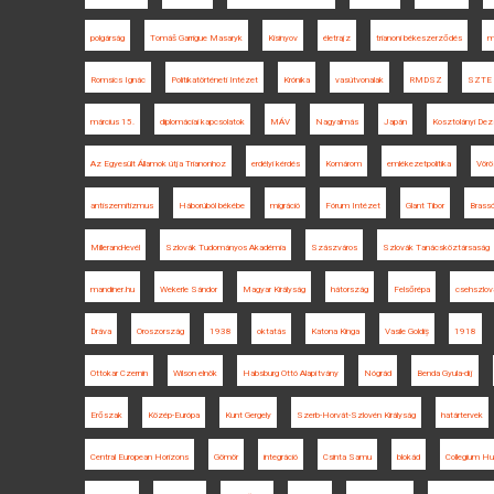
polgárság
Tomáš Garrigue Masaryk
Kisinyov
életrajz
trianoni békeszerződés
m
Romsics Ignác
Politikatörténeti Intézet
Krónika
vasútvonalak
RMDSZ
SZTE 
március 15.
diplomáciai kapcsolatok
MÁV
Nagyalmás
Japán
Kosztolányi De
Az Egyesült Államok útja Trianonhoz
erdélyi kérdés
Komárom
emlékezetpolitika
Vörö
antiszemitizmus
Háborúból békébe
migráció
Fórum Intézet
Glant Tibor
Brass
Millerand-levél
Szlovák Tudományos Akadémia
Szászváros
Szlovák Tanácsköztársaság
mandiner.hu
Wekerle Sándor
Magyar Királyság
hátország
Felsőrépa
csehszlov
Dráva
Oroszország
1938
oktatás
Katona Kinga
Vasile Goldiș
1918
Ottokar Czernin
Wilson elnök
Habsburg Ottó Alapítvány
Nógrád
Benda Gyula-díj
Erőszak
Közép-Európa
Kunt Gergely
Szerb-Horvát-Szlovén Királyság
határtervek
Central European Horizons
Gömör
integráció
Csinta Samu
blokád
Collegium H