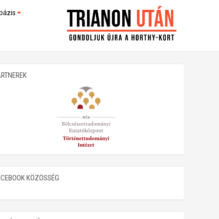
bázis
művek (feltöltés alatt)
kültek
ARTNEREK
ACEBOOK KÖZÖSSÉG