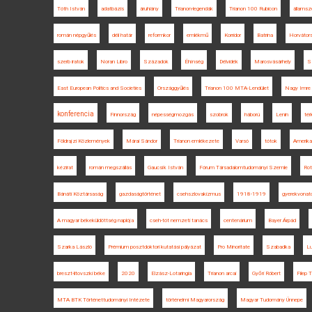
Tóth István
adatbázis
áruhiány
Trianon-legendák
Trianon 100 Rubicon
állams
román népgyűlés
déli határ
reformkor
emlékmű
Korridor
Batrina
Horvátor
szerb iratok
Noran Libro
Századok
Éhínség
Délvidék
Marosvásárhely
S
East European Politics and Societies
Országgyűlés
Trianon 100 MTA-Lendület
Nagy Imre 
konferencia
Finnország
népességmozgás
szobrok
háború
Lenin
tér
Földrajzi Közlemények
Márai Sándor
Trianon emlékezete
Varsó
tótok
Amerika
kézirat
román megszállás
Gaucsík István
Fórum Társadalomtudományi Szemle
Rot
Bánáti Köztársaság
gazdaságtörténet
csehszlovakizmus
1918-1919
gyerekvonat
A magyar békeküldöttség naplója
cseh-tót nemzeti tanács
centenárium
Bayer Árpád
Szarka László
Prémium posztdoktori kutatási pályázat
Pro Minoritate
Szabadka
Lu
breszt-litovszki béke
2020
Elzász-Lotaringia
Trianon arcai
Győri Róbert
Filep
MTA BTK Történettudományi Intézete
történelmi Magyarország
Magyar Tudomány Ünnepe