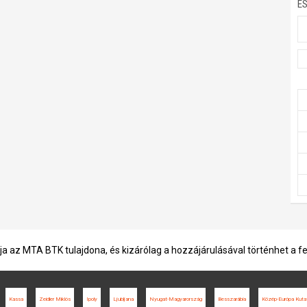
E
ja az MTA BTK tulajdona, és kizárólag a hozzájárulásával történhet a f
Kassa
Zeidler Miklós
Ipoly
Ljubljana
Nyugat-Magyarország
Besszarábia
Közép-Európa Kuta