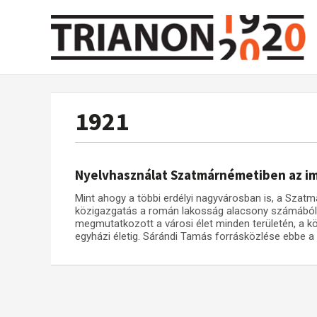
1921
Nyelvhasználat Szatmárnémetiben az im
Mint ahogy a többi erdélyi nagyvárosban is, a Sza
közigazgatás a román lakosság alacsony számából
megmutatkozott a városi élet minden területén, a k
egyházi életig. Sárándi Tamás forrásközlése ebbe a 