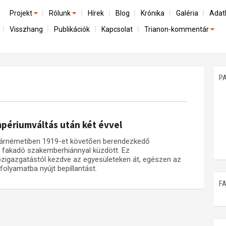
Projekt
Rólunk
Hírek
Blog
Krónika
Galéria
Adat
Visszhang
Publikációk
Kapcsolat
Trianon-kommentár
Előzmények
A kutatócsoport működéséről
Emlék
Dokumentumok
Nemzetközi kontextus: iratok és interpretációk
Munkatársaink
Mene
A trianoni szerződés
Az összeomlás és a magyar társadalom
P
Műhelymunkák
A békerendszer megszilárdulása
Utókor és emlékezet
périumváltás után két évvel
tmárnémetiben 1919-et követően berendezkedő
 fakadó szakemberhiánnyal küzdött. Ez
özigazgatástól kezdve az egyesületeken át, egészen az
folyamatba nyújt bepillantást.
F