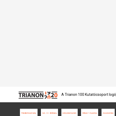
A Trianon 100 Kutatócsoport logó
Friedrich-kormány
Ion. I.C. Brătianu
könyvbemutató
Wilson 14 pontja
összeomlás