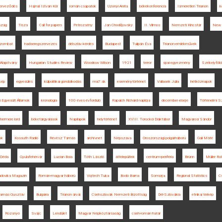
zerveződés
Hajnal István Kör
román csapatok
Uzonyi Anita
békekonferencia
Ismeretlen Trianon
k
szág
Tisza
Call for papers
Petrozsény
Jan Chodějovský
II. Vilmos
Nemzeti Kincstár
New E
zombat
hadseregszervezés
délszláv kérdés
Budapest
Tulipán Éva
Trianon-emlékművek
Alapítvány
Hungarian Studies Review
Woodrow Wilson
1921
terror
spai egyezmény
Székelyföld
kép
egyesülés
külpolitikai gondolkodás
ma7.sk
eseménytörténet
Vallasek Júlia
hétköznapok
i Egyesült Államok
kronológia
100 éves évforduló
Rapaich Richárd naplója
december elseje
Történelmi 
hermere lord
béketárgyalások
Napilapok
helytörténet
XVIII. Torockói Diáktábor
Magyarosi Sándor
ok
Kossuth Rádió
Révész Tamás
archívnet
Népszava
Oroszországi polgárháború
Gali Máté
Déda
Gyulafehérvár
Lucian Boia
Tóth László
áttelepültek
centrum-periféria
Brünn
Müller Rol
dovika Magazin
Román-magyar háború
Vojtech Tuka
Bodó Barna
Somorja
Regional Statistics
C
 Tamás Gusztáv
Bulgária
Trianon árvái
Csehszlovák Nemzeti Bizottság
Dél-Szlovákia
etnikai térkép
Rozsnyó
Svájc
Lendület
Magyar Népköztársaság
cseh-román határ