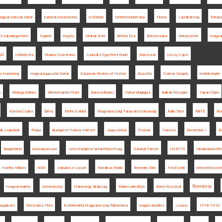
agyar-szlovák határ
katonai összeomlás
évforduló
történettudomány
Fiume
Lajtabánság
forrad
Szabadegyetem
Sopron
hvg.hu
Molnár Imre
Bittera Éva
Békéscsaba
térképzetek
magyar 
zső
műhelyvita
Marius Cosmeanu
Ludovika Egyetemi Kiadó
Kolozsvár
Lóczy Lajos
s Hadsereg
magyar-jugoszláv határ
European Review of History
Ausztria
Szilvay Gergely
kisebbségek
ó
Melega Miklós
Wintermantel Péter
Kolozsi Ádám
Tolnai Világlapja
Balkán-félsziget
Tarján Ödön
Katona Csaba
Újléta
Mohr Szilárd
Magyarországi Tanácsköztársaság
Balla Tibor
BBTE
Ro
ák csapatok
Prága
Budapesti Francia Intézet
Jugoszlávia
Poznan
Tornova
December 1
f
Burgenland
koncepciós per
szövetségközi antant-bizottság
Sárándi Tamás
HERITO
tanulmányköte
Horthy Miklós
WWI
Jakubecz László
Katolikus Rádió
Benedek Elek
Felsőszék
békeelőkészít
Románia
magyar regény
Gombaszög
Háromegy Királyság
többes identitás
Könyvfesztivál
ungaricum
Mészáros Flóra
A történelmi Magyarország felbomlása
wagon dwellers
Losonc
1918-1920