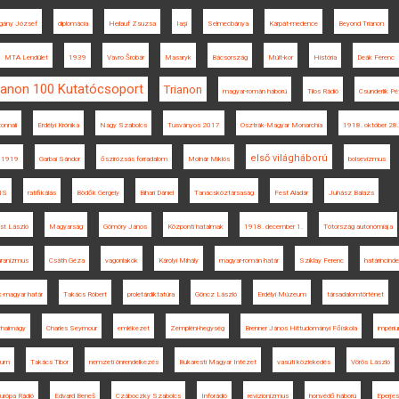
gány József
diplomácia
Heilauf Zsuzsa
Iaşi
Selmecbánya
Kárpát-medence
Beyond Trianon
MTA Lendület
1939
Vavro Šrobár
Masaryk
Bácsország
Múlt-kor
História
Deák Ferenc
ianon 100 Kutatócsoport
Trianon
magyar-román háború
Tilos Rádió
Csunderlik Pé
onnali
Erdélyi Krónika
Nagy Szabolcs
Tusványos 2017
Osztrák-Magyar Monarchia
1918. október 28.
első világháború
1919
Garbai Sándor
őszirózsás forradalom
Molnár Miklós
bolsevizmus
NS
ratifikálás
Bödők Gergely
Bihari Dániel
Tanácsköztársaság
Fest Aladár
Juhász Balázs
st László
Magyarság
Gömöry János
Központi hatalmak
1918. december 1.
Tótország autonómiája
uranizmus
Csáth Géza
vagonlakók
Károlyi Mihály
magyar-román határ
Sziklay Ferenc
határincind
k-magyar határ
Takács Róbert
proletárdiktatúra
Göncz László
Erdélyi Múzeum
társadalomtörténet
halmágy
Charles Seymour
emlékezet
Zempléni-hegység
Brenner János Hittudományi Főiskola
impéri
tum
Takács Tibor
nemzeti önrendelkezés
Bukaresti Magyar Intézet
vasúti közlekedés
Vörös László
urópa Rádió
Edvard Beneš
Czáboczky Szabolcs
Inforádió
revizionizmus
honvédő háború
Eperjes