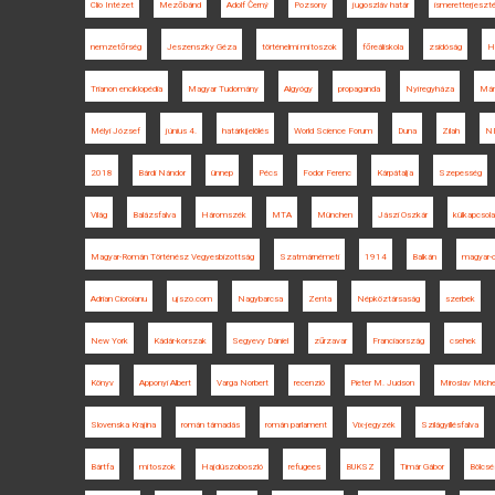
Clio Intézet
Mezőbánd
Adolf Černý
Pozsony
jugoszláv határ
ismeretterjeszt
nemzetőrség
Jeszenszky Géza
történelmi mítoszok
főreáliskola
zsidóság
H
Trianon enciklopédia
Magyar Tudomány
Algyógy
propaganda
Nyíregyháza
Már
Mélyi József
június 4.
határkijelölés
World Science Forum
Duna
Zilah
N
2018
Bárdi Nándor
ünnep
Pécs
Fodor Ferenc
Kárpátalja
Szepesség
Világ
Balázsfalva
Háromszék
MTA
München
Jászi Oszkár
külkapcsol
Magyar-Román Történész Vegyesbizottság
Szatmárnémeti
1914
Balkán
magyar-o
Adrian Cioroianu
ujszo.com
Nagybarcsa
Zenta
Népköztársaság
szerbek
New York
Kádár-korszak
Segyevy Dániel
zűrzavar
Franciaország
csehek
Könyv
Apponyi Albert
Varga Norbert
recenzió
Pieter M. Judson
Miroslav Miche
Slovenska Krajina
román támadás
román parlament
Vix-jegyzék
Szilágyillésfalva
Bártfa
mítoszok
Hajdúszoboszló
refugees
BUKSZ
Timár Gábor
Bölcsé