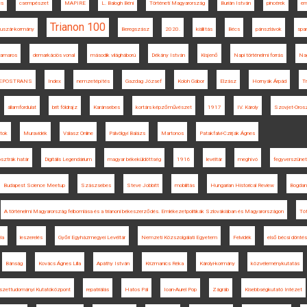
és
csempészet
MAPIRE
L. Balogh Béni
Történeti Magyarország
Burián István
pincérek
em
Trianon 100
uszár-kormány
Beregszász
2020.
kiállítás
Bécs
pánszlávok
spa
amaros
demarkációs vonal
második világháború
Dékány István
Kisjenő
Napi történelmi forrás
Nag
EPOSTRANS
Index
nemzetépítés
Gazdag József
Koloh Gábor
Elzász
Hornyák Árpád
T
államfordulat
brit földrajz
Karánsebes
kortárs képzőművészet
1917
IV. Károly
Szovjet-Oros
atok
Muravidék
Válasz Online
Pálvölgyi Balázs
Martonos
Patakfalvi-Czirják Ágnes
sztrák határ
Digitális Legendárium
magyar békeküldöttség
1916
levéltár
meghívó
fegyverszünet
Budapest Science Meetup
Szászsebes
Steve Jobbitt
mobilitás
Hungarian Historical Review
Bogdan
A történelmi Magyarország felbomlása és a trianoni békeszerződés. Emlékezetpolitikák Szlovákiában és Magyarországon
Tót
la
leszerelés
Győri Egyházmegyei Levéltár
Nemzeti Közszolgálati Egyetem
Felvidék
első bécsi döntés
Bánság
Kovács Ágnes Lilla
Apáthy István
Krizmanics Réka
Károlyi-kormány
közvéleménykutatás
szettudományi Kutatóközpont
repatriálás
Hatos Pál
Ioan-Aurel Pop
Zágráb
Kisebbségkutató Intézet