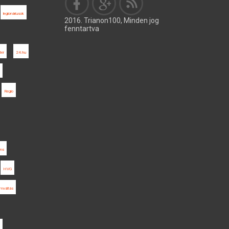
legionáriusok
2016. Trianon100, Minden jog
fenntartva
ter
24.hu
Regio
ens
HVG
umváltás