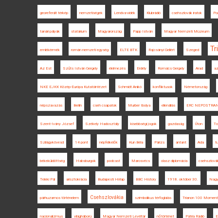
georeferált térkép
nemzetiségek
Lendva-vidék
Klubrádió
csehszlovák iratok
Po
tanári pályák
statárium
Magyarország
Papp István
Magyar Nemzeti Múzeum
Tr
emlékérmék
román nemzeti egység
ELTE BTK
Rajcsányi Gellért
Szeged
Az Est
Szűts István Gergely
élelmezés
Erdély
Romsics Gergely
Arad
az
NKE EJKK Közép-Európa Kutatóintézet
Schmidt Anikó
konfliktusok
Németország
népszavazás
Berlin
cseh csapatok
Murber Ibolya
ellenállás
ERC NEPOSTRA
Szent-Ivány József
Székely Hadosztály
kisebbségi jogok
gazdaság
Úton
To
Szilágykövesd
14 pont
népfelkelők
Kun Béla
Párizs
antant
Ada
t
békeküldöttség
Habsburgok
podcast
Marosvécs
olasz diplomácia
csehszlová
Teleki Pál
arisztokrácia
Budapesti Hírlap
BBC History
1918. október 30.
Nagy
Csehszlovákia
párhuzamos történelem
szimbolikus térfoglalás
Trianon 100 Momen
nacionalizmus
világháború
Magyar Nemzeti Levéltár
nőtörténet
Pátria Rádió
E