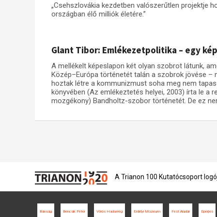
„Csehszlovákia kezdetben valószerűtlen projektje ho
országban élő milliók életére.”
Glant Tibor: Emlékezetpolitika – egy ké
A mellékelt képeslapon két olyan szobrot látunk, a
Közép–Európa történetét talán a szobrok jövése – 
hoztak létre a kommunizmust soha meg nem tapaszta
könyvében (Az emlékeztetés helyei, 2003) írta le a r
mozgékony) Bandholtz-szobor történetét. De ez nem
A Trianon 100 Kutatócsoport logó
Bánság
Bencsik Péter
Vörös Hadsereg
Erdélyi Múzeum
Fest Aladár
Eperjes