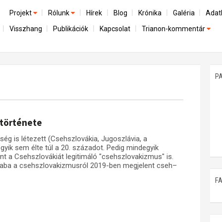
Projekt
Rólunk
Hírek
Blog
Krónika
Galéria
Adat
Visszhang
Publikációk
Kapcsolat
Trianon-kommentár
Előzmények
A kutatócsoport működéséről
Emlék
Dokumentumok
Nemzetközi kontextus: iratok és interpretációk
Munkatársaink
Mene
A trianoni szerződés
Az összeomlás és a magyar társadalom
P
Műhelymunkák
A békerendszer megszilárdulása
Utókor és emlékezet
 története
 is létezett (Csehszlovákia, Jugoszlávia, a
gyik sem élte túl a 20. századot. Pedig mindegyik
int a Csehszlovákiát legitimáló "csehszlovakizmus" is.
saba a csehszlovakizmusról 2019-ben megjelent cseh–
F