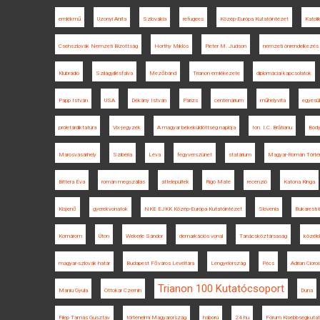
emlékmű
Uzonyi Anita
Szlovákia
refugees
Közép-Európa Kutatóintézet
Katoli
Csehszlovák Nemzeti Bizottság
Horthy Miklós
Pieter M. Judson
nemzeti önrendelkezés
Klubrádió
Szilágyillésfalva
Mezőbánd
Trianon emlékezete
diplomáciai kapcsolatok
Papp István
USA
Dékány István
Párizs
centenárium
műhelyvita
egyesü
proletárdiktatúra
Vix-jegyzék
A magyar békeküldöttség naplója
Ion. I.C. Brătianu
Bód
Marosvásárhely
Szibéria
Léva
fegyverszünet
statárium
Magyar-Román Törté
Bittera Éva
román megszállás
áttelepültek
Rigó Máté
recenzió
Katona Kinga
Kisjenő
gyerekvonatok
NKE EJKK Közép-Európa Kutatóintézet
Slovenia
Bukaresti 
Komárom
Úton
Wekerle Sándor
demarkációs vonal
Tanácsköztársaság
közél
magyar-szlovák határ
Budapest Főváros Levéltára
Lengyelország
Pécs
Adrian Cioro
Trianon 100 Kutatócsoport
Maniu Gyula
Ottokar Czernin
Duna
Filep Tamás Gusztáv
történelmi Magyarország
háború
24.hu
Fórum Kisebbségkutat