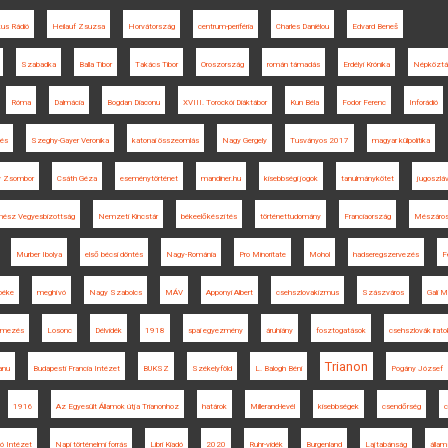
kus Rádió
Heilauf Zsuzsa
Horvátország
centrum-periféria
Charles Daniélou
Edvard Beneš
Szabadka
Balla Tibor
Takács Tibor
Oroszország
román támadás
Erdélyi Krónika
Népköztá
Róma
Dalmácia
Bogdan Diaconu
XVIII. Torockói Diáktábor
Kun Béla
Fodor Ferenc
Inforádió
lés
Szeghy-Gayer Veronika
katonai összeomlás
Nagy Gergely
Tusványos 2017
magyar külpolitika
y Zsombor
Csáth Géza
eseménytörténet
mandiner.hu
kisebbségi jogok
tanulmánykötet
jugoszláv
nész Vegyesbizottság
Nemzeti Kincstár
békeelőkészítés
történettudomány
Franciaország
Mészáros
Murber Ibolya
első bécsi döntés
Nagy-Románia
Pro Minoritate
Mohol
hadseregszervezés
F
béke
meghívó
Nagy Szabolcs
MÁV
Apponyi Albert
csehszlovakizmus
Szászváros
Gali 
elmezés
Losonc
Délvidék
1918
spai egyezmény
áruhiány
fosztogatások
csehszlovák irato
Trianon
ianu
Budapesti Francia Intézet
BUKSZ
Székelyföld
L. Balogh Béni
Pogány József
1916
Az Egyesült Államok útja Trianonhoz
határok
Millerand-levél
kisebbségek
csendőrség
ó Intézet
Napi történelmi forrás
Libri Kiadó
2020
Ruhr-vidék
Burgenland
Lajtabánság
álla