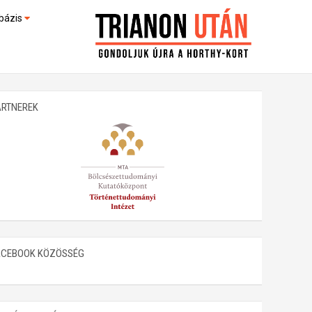
bázis
művek (feltöltés alatt)
kültek
ARTNEREK
ACEBOOK KÖZÖSSÉG