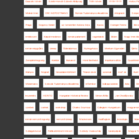
Gaucsík István
Szerb-Horvát-Szlovén Királyság
Tóth István
1918-1919
Hatos Pá
Molnár Imre
ERC NEPOSTRANS
Román Tudományos Akadémia
integráció
Szepe
Prága
Segyevy Dániel
az Ismeretlen Katona Sírja
Kassa
Csenger Ferenc
Bécs
emlékezet
Kárpát-medence
román parlament
vagonlakók
Brünn
Nagy Imre Al
román népgyűlés
ünnep
föderalizmus
Nyíregyháza
Meritum Egyesület
Újléta
Zempléni-hegység
Korridor
Bukarest
Henri Berthelot
impériumváltás
Gyulafehér
Kisinyov
Nógrád
társadalomtörténet
Trianon árvái
azonnali
ma7.sk
Kunt 
Máramaros
Szlovák Tudományos Akadémia
reformkor
külkapcsolatok
Ada
Dé
leszerelés
HERITO
Hungarian Historical Review
Simon Attila
Jan Chodějovský
szerbek
csehek
workshop
Charles Seymour
Collegium Hungaricum
magyar-ro
román nemzeti egység
nemzeti ünnep
Mackensen
hadifoglyok
kronológia
tria
Szilágykövesd
Politikatörténeti Intézet
Székely Hadosztály
tanári pályák
Magyar T