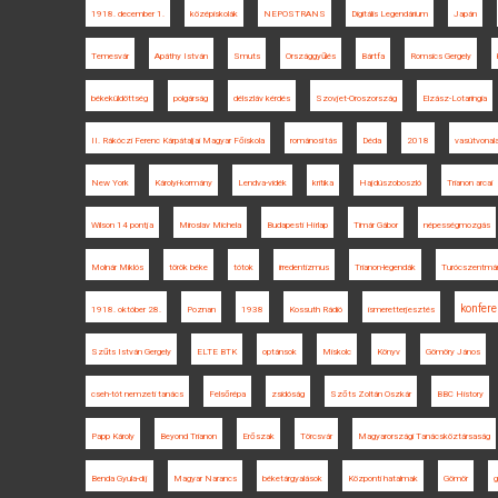
1918. december 1.
középiskolák
NEPOSTRANS
Digitális Legendárium
Japán
Temesvár
Apáthy István
Smuts
Országgyűlés
Bártfa
Romsics Gergely
békeküldöttség
polgárság
délszláv kérdés
Szovjet-Oroszország
Elzász-Lotaringia
II. Rákóczi Ferenc Kárpátaljai Magyar Főiskola
románosítás
Déda
2018
vasútvonal
New York
Károlyi-kormány
Lendva-vidék
kritika
Hajdúszoboszló
Trianon arcai
Wilson 14 pontja
Miroslav Michela
Budapesti Hírlap
Timár Gábor
népességmozgás
Molnár Miklós
török béke
tótok
irredentizmus
Trianon-legendák
Turócszentmá
konfere
1918. október 28.
Poznan
1938
Kossuth Rádió
ismeretterjesztés
Szűts István Gergely
ELTE BTK
optánsok
Miskolc
Könyv
Gömöry János
cseh-tót nemzeti tanács
Felsőrépa
zsidóság
Szőts Zoltán Oszkár
BBC History
Papp Károly
Beyond Trianon
Erőszak
Törcsvár
Magyarországi Tanácsköztársaság
Benda Gyula-díj
Magyar Narancs
béketárgyalások
Központi hatalmak
Gömör