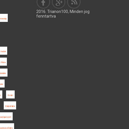
2016. Trianon100, Minden jog
fenntartva
rsaság
 határ
 Flóra
elvidék
Máté
k
Svájc
Kárpátalja
csempészet
mszerveződés