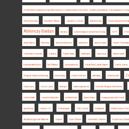
A történelmi Magyarország felbomlása és a trianoni békeszerződés. Emlékezetpolitikák Szlovákiában és Ma
Németország
Woodrow Wilson
Jakubecz László
Bajorország
Tótország autonómiá
Ablonczy Balázs
Ukrajna
szövetségközi antant-bizottság
1919
HVG
Bodó Barna
Éhínség
antiszemitizmus
München
Békéscsaba
Fórum Társadal
Történelmi Szemle
Zalatna
Tarján Ödön
ratifikálás
Kolozsvár
Wilson elnök
katonai ellenőrzés
brit földrajz
nacionalizmus
Patakfalvi-Czirják Ágnes
Csinta Samu
Z
Magyar Népköztársaság
katonaság
Fórum Intézet
ellenállás
Háromszék
Népszava
Lóczy Lajos
életrajz
Balassagyarmat
Osztrák-Magyar Monarchia
Pátria Rádió
vasúti közlekedés
emlékérmék
Balázsfalva
magyar-jugoszláv határ
gazdaság
március 15.
Habsburgok
Tóth László
Napilapok
World Science Fo
Amerikai Egyesült Államok
Sopron
Vavro Šrobár
Ismeretlen Trianon
őszirózsás forra