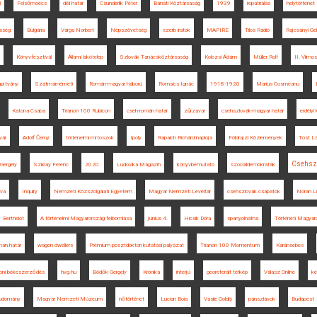
l
Felsőmoécs
déli határ
Csunderlik Péter
Bánáti Köztársaság
1939
repatriálás
helytörténet
sség
Bulgária
Varga Norbert
Népszövetség
szerb iratok
MAPIRE
Tilos Rádió
Rajcsányi Gel
Könyvfesztivál
Állami lakótelep
Szlovák Tanácsköztársaság
Kolozsi Ádám
Müller Rolf
II. Vilmos
apítvány
Szatmárnémeti
Román-magyar háború
Romsics Ignác
1918-1920
Marius Cosmeanu
Katona Csaba
Trianon 100 Rubicon
cseh-román határ
zűrzavar
csehszlovák-magyar határ
erdélyi
vár
Adolf Černý
történelmi mítoszok
Ipoly
Rapaich Richárd naplója
Földrajzi Közlemények
Tost L
Csehsz
Gergely
Sziklay Ferenc
2020.
Ludovika Magazin
könyvbemutató
szociáldemokraták
va
Inquiry
Nemzeti Közszolgálati Egyetem
Magyar Nemzeti Levéltár
csehszlovák csapatok
Noran Li
Berthelot
A történelmi Magyarország felbomlása
június 4.
Hicsik Dóra
spanyolnátha
Történeti Magyar
mán határ
wagon dwellers
Prémium posztdoktori kutatási pályázat
Trianon 100 Momentum
Karánsebes
noni békeszerződés
hvg.hu
Bödők Gergely
Krónika
interjú
georeferált térkép
Válasz Online
ké
udomány
Magyar Nemzeti Múzeum
nőtörténet
Lucian Boia
Vasile Goldiș
pánszlávok
Budapest