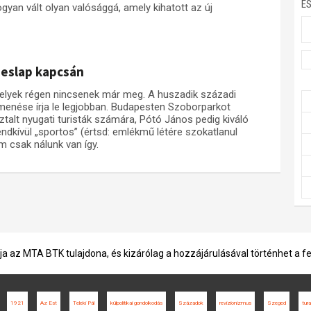
E
gyan vált olyan valósággá, amely kihatott az új
peslap kapcsán
melyek régen nincsenek már meg. A huszadik századi
menése írja le legjobban. Budapesten Szoborparkot
lt nyugati turisták számára, Pótó János pedig kiváló
endkívül „sportos” (értsd: emlékmű létére szokatlanul
 csak nálunk van így.
ja az MTA BTK tulajdona, és kizárólag a hozzájárulásával történhet a f
1921
Az Est
Teleki Pál
külpolitikai gondolkodás
Századok
revizionizmus
Szeged
tur