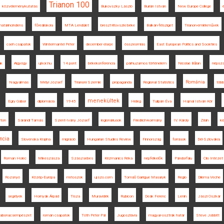
Trianon 100
közvéleménykutatás
Bukovszky László
Burián István
New Europe College
határincindens
főreáliskola
MTA Lendület
breszt-litovszki béke
Balkán-félsziget
Trianon-emlékművek
cseh csapatok
Wintermantel Péter
december elseje
összeomlás
East European Politics and Societies
ak
Algyógy
ujkor.hu
14 pont
békekonferencia
párhuzamos történelem
Nicolae Bălan
népsz
Románia
Nagyalmás
Mélyi József
Trianoni Szemle
propaganda
Regional Statistics
több
menekültek
Egry Gábor
diplomácia
1945
Hideg
Tulipán Éva
Hajnal István Kör
rton
Sárándi Tamás
Szent-Ivány József
legionáriusok
Friedrich-kormány
IV. Károly
Zilah
kiá
ncia
Slovenska Krajina
migráció
Hungarian Studies Review
Finnország
források
Dél-Szlovákia
Roman Holec
Mikeszásza
Szászsebes
Krizmanics Réka
népfelkelők
Pándorfalu
Clio Intézet
Rozsnyó
Közép-Európa
mítoszok
ujszo.com
Tomáš Garrigue Masaryk
Regio
Dilema Veche
segélyek
Hornyák Árpád
Tisza
Muravidék
Rubicon
Deák Ferenc
Lenin
Jászi Oszkár
gabonacsempészet
román csapatok
Tóth Péter Pál
Jugoszlávia
magyar-osztrák határ
Steve Jobbitt