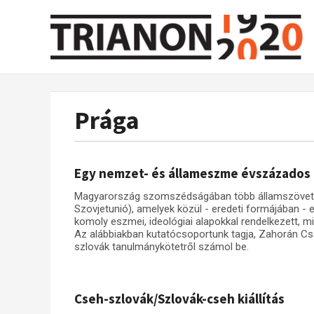
Prága
Egy nemzet- és állameszme évszázados
Magyarország szomszédságában több államszövetség
Szovjetunió), amelyek közül - eredeti formájában - e
komoly eszmei, ideológiai alapokkal rendelkezett, m
Az alábbiakban kutatócsoportunk tagja, Zahorán C
szlovák tanulmánykötetről számol be.
Cseh-szlovák/Szlovák-cseh kiállítás