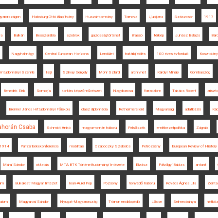
gyarországon
Habsburg Ottó Alapítvány
Huszár-kormány
Tornova
Ljubljana
Szászcsór
1917
ja
Balkán
Besszarábia
szobrok
gazdaságtörténet
Brassó
térkép
Juhász Balázs
Bár
Nagyhalmágy
Central European Horizons
Lendület
határkijelölés
100 éves évforduló
Kosztolány
omtudományi Szemle
Iaşi
Szilvay Gergely
Mohr Szilárd
archívnet
Károlyi Mihály
Gombaszög
Benedek Elek
Somorja
kortárs képzőművészet
Nagybarcsa
forradalom
Takács Róbert
ariszt
Brenner János Hittudományi Főiskola
olasz diplomácia
Rothermere lord
Magyarság
adatbázis
Kád
ahorán Csaba
Schmidt Anikó
magyar-román háború
Felsőszék
emlékezetpolitika
Zágráb
1914
Párizsi békekonferencia
mobilitás
Czáboczky Szabolcs
Petrozsény
European Review of History
Márai Sándor
oktatás
MTA BTK Történettudományi Intézete
Elzász
Pálvölgyi Balázs
antant
rum
Bukaresti Magyar Intézet
Ioan-Aurel Pop
Pozsony
honvédő háború
Kovács Ágnes Lilla
Zenta
dalom
Magyarosi Sándor
Nyugat-Magyarország
Trianon enciklopédia
Lőcse
Selmecbánya
hétkö