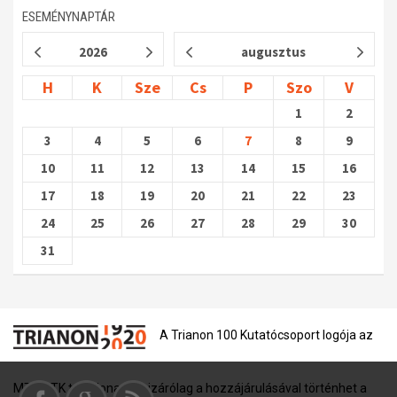
ESEMÉNYNAPTÁR
2026
augusztus
H
K
Sze
Cs
P
Szo
V
1
2
3
4
5
6
7
8
9
10
11
12
13
14
15
16
17
18
19
20
21
22
23
24
25
26
27
28
29
30
31
A Trianon 100 Kutatócsoport logója az
MTA BTK tulajdona, és kizárólag a hozzájárulásával történhet a