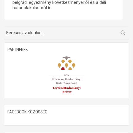
belgrádi egyezmény következményeiről és a déli
határ alakulásáról ír.
Műhelymunkák
PARTNEREK
FACEBOOK KÖZÖSSÉG