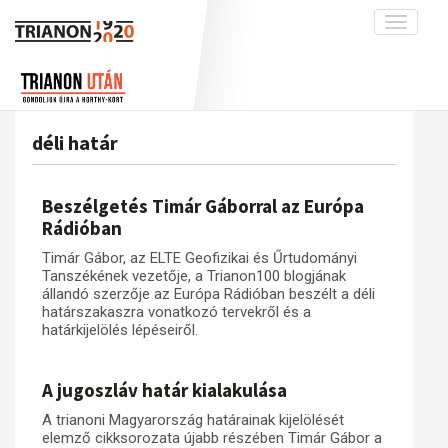
Toggle
navigati
Projekt
Rólunk
Előzmények
Hírek
A kutatócsoport működéséről
Nemzetközi kontextus: iratok és
déli határ
interpretációk
Blog
Munkatársaink
Az összeomlás és a magyar társadalom
Krónika
Beszélgetés Timár Gáborral az Európa
A békerendszer megszilárdulása
Galéria
Rádióban
Utókor és emlékezet
Adatbázis
Timár Gábor, az ELTE Geofizikai és Űrtudományi
Tanszékének vezetője, a Trianon100 blogjának
Visszhang
Emlékművek (feltöltés alatt)
állandó szerzője az Európa Rádióban beszélt a déli
határszakaszra vonatkozó tervekről és a
Publikációk
Menekültek
határkijelölés lépéseiről.
Kapcsolat
Trianon-kommentár
A jugoszláv határ kialakulása
Dokumentumok
A trianoni Magyarország határainak kijelölését
elemző cikksorozata újabb részében Timár Gábor a
A trianoni szerződés