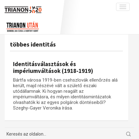
Toggle
navigati
Projekt
Rólunk
Előzmények
Hírek
A kutatócsoport működéséről
Nemzetközi kontextus: iratok és
többes identitás
interpretációk
Blog
Munkatársaink
Az összeomlás és a magyar társadalom
Krónika
Identitásválasztások és
A békerendszer megszilárdulása
Galéria
impériumváltások (1918-1919)
Utókor és emlékezet
Adatbázis
Bártfa városa 1919-ben csehszlovák ellenőrzés alá
került, majd részévé vált a születő északi
Visszhang
Emlékművek (feltöltés alatt)
utódállamnak. Ki hogyan reagált az
impériumváltásra, és milyen identitásmintázatok
Publikációk
Menekültek
olvashatók ki az egyes polgárok döntéseiből?
Kapcsolat
Szeghy-Gayer Veronika írása.
Trianon-kommentár
Dokumentumok
A trianoni szerződés