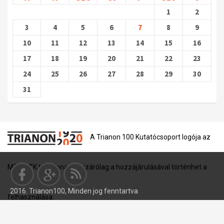
1
2
3
4
5
6
7
8
9
10
11
12
13
14
15
16
17
18
19
20
21
22
23
24
25
26
27
28
29
30
31
A Trianon 100 Kutatócsoport logója az
MTA BTK tulajdona, és kizárólag a hozzájárulásával történhet a
2016. Trianon100, Minden jog fenntartva
felhasználása.