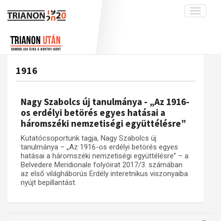
Toggle
navigati
Projekt
Rólunk
Előzmények
Hírek
A kutatócsoport működéséről
Nemzetközi kontextus: iratok és
1916
interpretációk
Blog
Munkatársaink
Az összeomlás és a magyar társadalom
Krónika
Nagy Szabolcs új tanulmánya - „Az 1916-
A békerendszer megszilárdulása
Galéria
os erdélyi betörés egyes hatásai a
háromszéki nemzetiségi együttélésre”
Utókor és emlékezet
Adatbázis
Kutatócsoportunk tagja, Nagy Szabolcs új
Visszhang
Emlékművek (feltöltés alatt)
tanulmánya – „Az 1916-os erdélyi betörés egyes
Publikációk
hatásai a háromszéki nemzetiségi együttélésre” – a
Menekültek
Belvedere Meridionale folyóirat 2017/3. számában
Kapcsolat
az első világháborús Erdély interetnikus viszonyaiba
nyújt bepillantást.
Trianon-kommentár
Dokumentumok
A trianoni szerződés