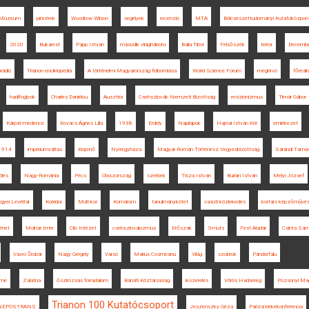
 Múzeum
pincérek
Woodrow Wilson
segélyek
recenzió
MTA
Bölcsészettudományi Kutatóközpon
2020
Bukarest
Papp István
második világháború
Balla Tibor
Felsőszék
terror
Decembe
rádió
Trianon enciklopédia
A történelmi Magyarország felbomlása
World Science Forum
meghívó
főreáli
hadifoglyok
Charles Daniélou
Ausztria
Csehszlovák Nemzeti Bizottság
revizionizmus
Timár Gábor
Kárpát-medence
Kovács Ágnes Lilla
1938
Erdély
Napilapok
Hajnal István Kör
emlékezet
1914
impériumváltás
Kisjenő
Nyíregyháza
Magyar-Román Történész Vegyesbizottság
Sárándi Tamá
ölés
Nagy-Románia
Pécs
Olaszország
szerbek
Tisza István
Burián István
Mélyi József
yei Levéltár
Korridor
Múlt-kor
Komárom
tanulmánykötet
vasúti közlekedés
kortárs képzőművé
énet
Molnár Imre
Clio Intézet
csehszlovakizmus
Erőszak
Smuts
Fest Aladár
Csinta Sa
Vavro Šrobár
Nagy Gergely
Varsó
Marius Cosmeanu
Világ
szobrok
Pándorfalu
ume
Zalatna
őszirózsás forradalom
Bánáti Köztársaság
leszerelés
Vörös Hadsereg
Pozsonyi Mag
Trianon 100 Kutatócsoport
NEPOSTRANS
Jeszenszky Géza
Párizsi békekonferencia