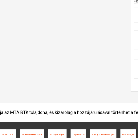
E
ja az MTA BTK tulajdona, és kizárólag a hozzájárulásával történhet a f
1918-1920
történelmi mítoszok
Hornyák Árpád
Tarján Ödön
Földrajzi Közlemények
kisebbségek