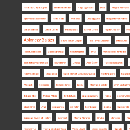
Patakfalvi-Czirják Ágnes
Friedrich-kormány
Nagy Egyesülés
Déva
Magyar Nemzeti
diplomáciai kapcsolatok
Pátria Rádió
workshop
Országgyűlés
magyar-román háború
Bukaresti béke
Göncz László
Mikeszásza
Molnár Miklós
Pogány József
Info
Ablonczy Balázs
Szűts István Gergely
Filep Tamás Gusztáv
áttelepültek
Háborúból békébe
Balassagyarmat
nemzetépítés
1939
trianoni békeszerződés
cseh-tót nemzeti tanács
helytörténet
Ukrajna
Adolf Černý
Turócszentmárton
Károlyi-kormány
Magyarság
Szerb-Horvát-Szlovén Királyság
Call for papers
határkijel
Masaryk
katonaság
Romsics Ignác
interjú
Magyarosi Sándor
Győri Egyházmeg
Takács Tibor
Melega Miklós
Tóth István
spai egyezmény
Róma
eseménytört
Bihari Dániel
Arad
propaganda
déli határ
konfliktusok
Batrina
Székelyföld
European Review of History
Szombat
Magyar Narancs
tényleg
Martonos
Fi
föderalizmus
magyar békeküldöttség
Vörös László
többes identitás
Klubrádió