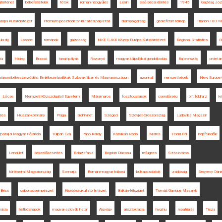
történet
békefeltételek
tótok
román népgyűlés
Lenin
első bécsi döntés
1945
Gazdag Józ
rópa Kutatóintézet
Prémium posztdoktori kutatási pályázat
állampolgárság
georeferált térkép
Trianon 100 
la-díj
Losonc
románok
gazdaság
NKE EJKK Közép-Európa Kutatóintézet
Regional Statistics
R
ia
Hideg
Brassó
tanári pályák
Rozsnyó
magyar külpolitikai gondolkodás
Bajorország
proletár
 trianoni békeszerződés. Emlékezetpolitikák Szlovákiában és Magyarországon
azonnali
nemzetiségek
New Europe C
Lőcse
Nemzeti Közszolgálati Egyetem
Máramaros
fosztogatások
csendőrség
brit földrajz
kr
zés
Huszár-kormány
Prága
archívnet
Szeged
Szovjet-Oroszország
Ludovika Magazin
rpátaljai Magyar Főiskola
Tulipán Éva
Papp Károly
Katolikus Rádió
Maros
Teleki Pál
népfelkelők
Lendület
békeelőkészítés
Balázsfalva
Bogdan Diaconu
refugees
Szászváros
történelmi Magyarország
Somorja
Román-magyar háború
külkapcsolatok
zsidóság
Segyevy Dánie
Bécs
gabonacsempészet
Kisebbségkutató Intézet
Balkán-félsziget
Tomáš Garrigue Masaryk
ácia
hétköznapok
magyar-szlovák határ
Algyógy
arisztokrácia
hvg.hu
repatriálás
Tisza