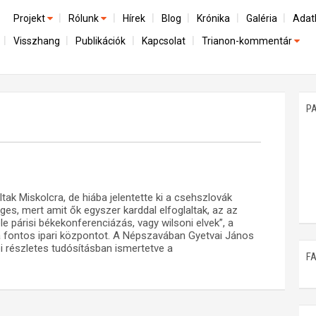
Projekt
Rólunk
Hírek
Blog
Krónika
Galéria
Adat
Visszhang
Publikációk
Kapcsolat
Trianon-kommentár
Előzmények
A kutatócsoport működéséről
Emlék
Dokumentumok
Nemzetközi kontextus: iratok és interpretációk
Munkatársaink
Mene
A trianoni szerződés
Az összeomlás és a magyar társadalom
P
Műhelymunkák
A békerendszer megszilárdulása
Utókor és emlékezet
ak Miskolcra, de hiába jelentette ki a csehszlovák
ges, mert amit ők egyszer karddal elfoglaltak, az az
 párisi békekonferenciázás, vagy wilsoni elvek”, a
 fontos ipari központot. A Népszavában Gyetvai János
i részletes tudósításban ismertetve a
F