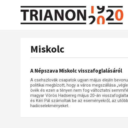
Miskolc
A Népszava Miskolc visszafoglalásáról
A csehszlovák csapatok ugyan május elején bevonult
politikai megbízott, hogy a város megszállása „végle
övék és ezen a tényen nem fog változtatni semmiféle
magyar Vörös Hadsereg május 20-án visszafoglalta
és Kéri Pál számoltak be az eseményekről, az utóbb
hadicselekményeket.