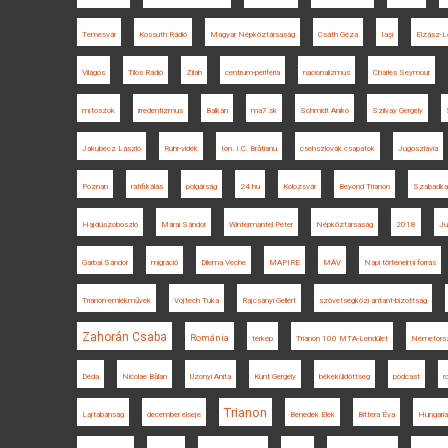
Temesvár
Kossuth Rádió
Magyar Népköztársaság
Csáth Géza
Iaşi
Elzász-Lo
Világos
Tilos Rádió
Zilah
centrum-periféria
nacionalizmus
Charles Seymour
mítoszok
irredentizmus
Balkán
ma7.sk
Schmidt Anikó
Szilvay Gergely
Jakubecz László
Ruhr-vidék
Ion. I.C. Brătianu
csehszlovák csapatok
Jugoszlávia
Poznan
ratifikálás
polgárság
24.hu
Kolozsvár
Beyond Trianon
Szabadka
Hajdúszoboszló
Márai Sándor
Wintermantel Péter
Népköztársaság
2018
Ju
Garbai Sándor
migráció
Dilema Veche
MAPIRE
MÁV
Napi történelmi forrás
Trianon-emlékművek
Vojtech Tuka
Rajcsányi Gellért
szövetségközi antant-bizottság
Zahorán Csaba
Románia
térkép
Trianon 100 MTA-Lendület
Németors
Déda
Nicolae Bălan
Uzonyi Anita
Kunt Gergely
békeküldöttség
podcast
r
Trianon
Lajtabánság
december elseje
Benedek Elek
Bittera Éva
Hungaria