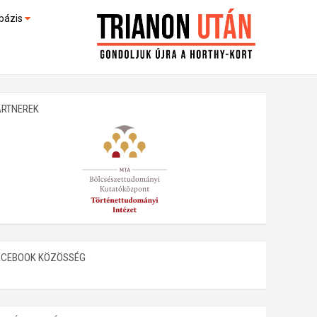
bázis
művek (feltöltés alatt)
kültek
ARTNEREK
ACEBOOK KÖZÖSSÉG