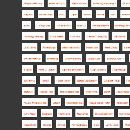
Magyar Tudomány
Erdélyi Múzeum
Könyvfesztivál
Tótország autonómiája
Sic Itur
zűrzavar
Bencsik Péter
WWI
Japán
határok
blokád
Berlin
Marosv
1916
L. Balogh Béni
Horthy Miklós
RMDSZ
román parlament
hadseregszer
Háromegy Királyság
Steve Jobbitt
Hatos Pál
Székely Hadosztály
térképzetek
Deák Ferenc
Katona Kinga
ismeretterjesztés
Békéscsaba
Mohr Szilárd
Párizs
antiszemitizmus
Finnország
Miroslav Michela
Szászsebes
Tusványos 2017
14 pont
Pieter M. Judson
külpolitikai gondolkodás
Nagy Szabolcs
Nagyhalmágy
pánszlávok
Tornova
Takács Róbert
Digitális Legendárium
Budapesti Hírlap
Hen
statárium
Roman Holec
Trianon emlékezete
emlékérmék
Bánát
vasútvonalak
Nyugat-Magyarország
Elzász
olasz diplomácia
magyar-osztrák határ
Koloh Gábor
Bayer Árpád
adatbázis
Trianon árvái
Nagyalmás
történettudomány
fegyversz
románosítás
Slovenia
Bánság
Pálvölgyi Balázs
Dráva
Lóczy Lajos
Murbe