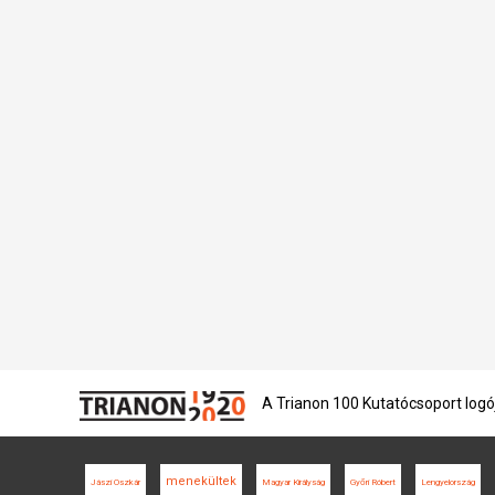
A Trianon 100 Kutatócsoport logó
menekültek
Jászi Oszkár
Magyar Királyság
Győri Róbert
Lengyelország