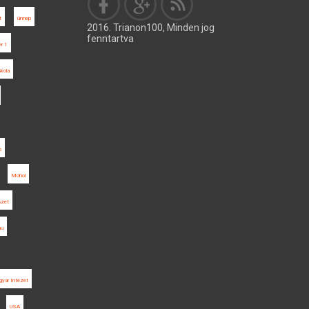
t
ünnep
2016. Trianon100, Minden jog
fenntartva
r 1
skola
s
Mohol
szet
mu
yar Intézet
USA