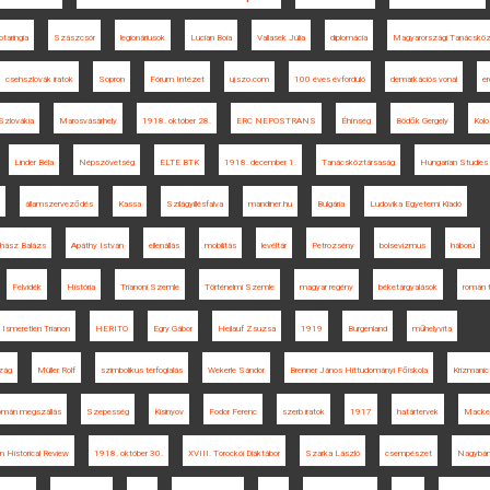
taringia
Szászcsór
legionáriusok
Lucian Boia
Vallasek Júlia
diplomácia
Magyarországi Tanácsköz
csehszlovák iratok
Sopron
Fórum Intézet
ujszo.com
100 éves évforduló
demarkációs vonal
er
Szlovákia
Marosvásárhely
1918. október 28.
ERC NEPOSTRANS
Éhínség
Bödők Gergely
Kol
Linder Béla
Népszövetség
ELTE BTK
1918. december 1.
Tanácsköztársaság
Hungarian Studies
államszerveződés
Kassa
Szilágyillésfalva
mandiner.hu
Bulgária
Ludovika Egyetemi Kiadó
hász Balázs
Apáthy István
ellenállás
mobilitás
levéltár
Petrozsény
bolsevizmus
háború
Felvidék
História
Trianoni Szemle
Történelmi Szemle
magyar regény
béketárgyalások
román 
Ismeretlen Trianon
HERITO
Egry Gábor
Heilauf Zsuzsa
1919
Burgenland
műhelyvita
zág
Müller Rolf
szimbolikus térfoglalás
Wekerle Sándor
Brenner János Hittudományi Főiskola
Krizmanic
omán megszállás
Szepesség
Kisinyov
Fodor Ferenc
szerb iratok
1917
határtervek
Macke
n Historical Review
1918. október 30.
XVIII. Torockói Diáktábor
Szarka László
csempészet
Nagybá