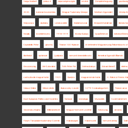
Varga Norbert
június 4.
népességmozgás
kézirat
Zempléni-hegység
gazdaság
2020.
katonai összeomlás
Magyar Tudomány Ünnepe
Meritum Egyesület
Közép-Eu
Népszava
áruhiány
Lendva-vidék
Kádár-korszak
Központi hatalmak
Benda Gyu
Neuilly
közélelmezés
1918-1919
Közép-Európa
Gyulafehérvár
békekonferenc
Csunderlik Péter
ujkor.hu
Trianon 100 Rubicon
A történelmi Magyarország felbomlása és a
Berthelot
optánsok
Ljubljana
nemzeti önrendelkezés
Amerikai Egyesült Államok
Oroszország
Dél-Szlovákia
Tóth Péter Pál
Selmecbánya
Edvard Beneš
élelme
csehszlovák-magyar határ
1921
Eperjes
magyar-román határ
II. Rákóczi Ferenc Ká
Válasz Online
Wilson elnök
Bukovszky László
SZTE Szabadegyetem
Trianon arcai
East European Politics and Societies
források
kronológia
Muravidék
Szatmárnémeti
Slovenska Krajina
Millerand-levél
Magyar Nemzeti Levéltár
hátország
oktatás
Fórum Társadalomtudományi Szemle
Habsburgok
Háromszék
nemzeti ünnep
Dalm