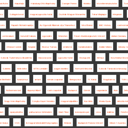
 ad Astra
Kárpátalja
Habsburg Ottó Alapítvány
Csenger Ferenc
Krónika
közvéleménykutatás
Tost
écs
Szilágykövesd
magyar-jugoszláv határ
Osztrák-Magyar Monarchia
Tolnai Világlapja
integráció
vezés
Rapaich Richárd naplója
Az Egyesült Államok útja Trianonhoz
Mezőbánd
BBC History
cseh-román
centenárium
honvédő háború
egyesülés
München
Fórum Kisebbségkutató Intézet
Adrian Cioroianu
Ottokar Czernin
Nógrád
Révész Tamás
emlékmű
határincindens
Zeidler Miklós
Dékány Is
Szlovák Tudományos Akadémia
népszavazás
jugoszláv határ
Vix-jegyzék
életrajz
Kosztolányi Dezs
Szibéria
török béke
MTA Lendület
wagon dwellers
Nemzeti Kincstár
Szlovák Tanácsköztársaság
ri Berthelot
turanizmus
antant
román csapatok
Beregszász
IV. Károly
Nagybarcsa
Tóth L
Rothermere lord
Apponyi Albert
cseh csapatok
Budapest
Gömör
vagonlakók
Ada
Délv
Nagy Imre Alapítvány
Szeghy-Gayer Veronika
magyar külpolitika
Kun Béla
Maniu Gyula
délszláv ké
ünet
spanyolnátha
párhuzamos történelem
Glant Tibor
koncepciós per
Léva
kiállítás
Felsőm
r Ibolya
HVG
A magyar békeküldöttség naplója
Miskolc
Budapesti Francia Intézet
Wilson 14 pontja