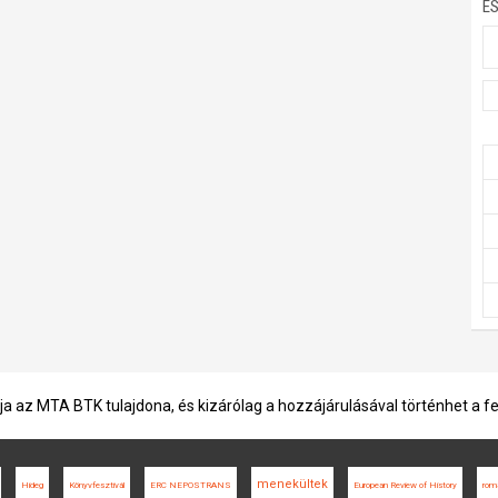
E
ja az MTA BTK tulajdona, és kizárólag a hozzájárulásával történhet a f
menekültek
Hideg
Könyvfesztivál
ERC NEPOSTRANS
European Review of History
rom