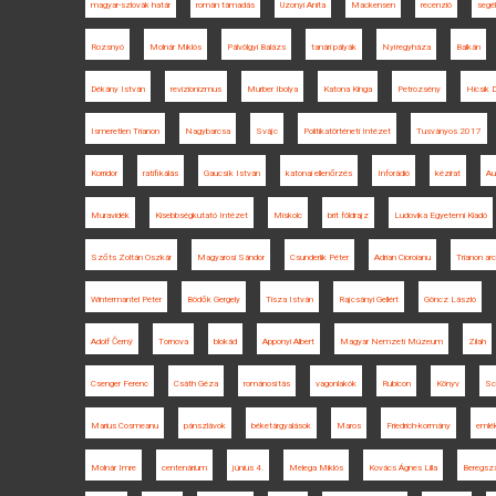
magyar-szlovák határ
román támadás
Uzonyi Anita
Mackensen
recenzió
segé
Rozsnyó
Molnár Miklós
Pálvölgyi Balázs
tanári pályák
Nyíregyháza
Balkán
Dékány István
revizionizmus
Murber Ibolya
Katona Kinga
Petrozsény
Hicsik 
Ismeretlen Trianon
Nagybarcsa
Svájc
Politikatörténeti Intézet
Tusványos 2017
Korridor
ratifikálás
Gaucsík István
katonai ellenőrzés
Inforádió
kézirat
Au
Muravidék
Kisebbségkutató Intézet
Miskolc
brit földrajz
Ludovika Egyetemi Kiadó
Szőts Zoltán Oszkár
Magyarosi Sándor
Csunderlik Péter
Adrian Cioroianu
Trianon arc
Wintermantel Péter
Bödők Gergely
Tisza István
Rajcsányi Gellért
Göncz László
Adolf Černý
Tornova
blokád
Apponyi Albert
Magyar Nemzeti Múzeum
Zilah
Csenger Ferenc
Csáth Géza
románosítás
vagonlakók
Rubicon
Könyv
Sc
Marius Cosmeanu
pánszlávok
béketárgyalások
Maros
Friedrich-kormány
emlék
Molnár Imre
centenárium
június 4.
Melega Miklós
Kovács Ágnes Lilla
Beregsz