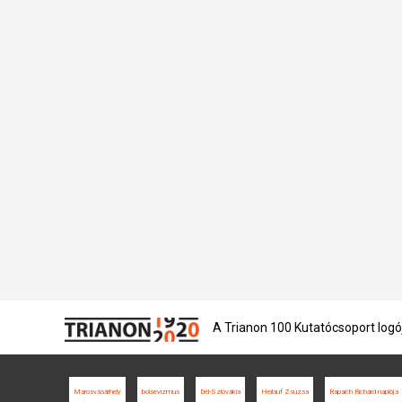
A Trianon 100 Kutatócsoport logó
Marosvásárhely
bolsevizmus
Dél-Szlovákia
Heilauf Zsuzsa
Rapaich Richárd naplója