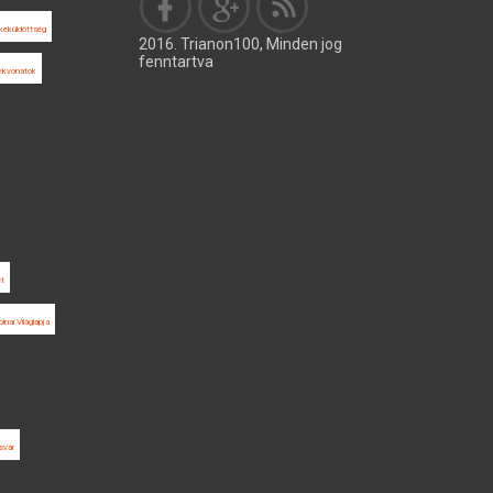
keküldöttség
2016. Trianon100, Minden jog
fenntartva
ekvonatok
et
lnai Világlapja
svár