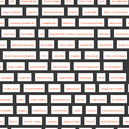
lyek
USA
Trianon-legendák
Romsics Gergely
2020.
Katona Csaba
24.hu
olasz diplomácia
Magyar Tudomány
workshop
Bánáti Köztársaság
Múlt-kor
Nicolae Bălan
Trianon 100 Momentum
Dóra
Habsburg Ottó Alapítvány
Szilágyillésfalva
Bittera Éva
Tótország autonómiája
Bajorország
n
Jugoszlávia
Kunt Gergely
Iaşi
Magyar-Román Történész Vegyesbizottság
Ruhr-vidék
trianoni béke
sztria
diplomáciai kapcsolatok
Besszarábia
Takács Róbert
középiskolák
spanyolnátha
Magyar Na
Román Tudományos Akadémia
1921
Linder Béla
integráció
Olaszország
Szűts István Gergely
ai
Nagy Szabolcs
román népgyűlés
Kárpát-medence
Történeti Magyarország
román parlament
propaganda
határtervek
Trianoni Szemle
wagon dwellers
konfliktusok
Róma
MTA Lendület
Szarka László
Központi hatalmak
München
Kádár-korszak
források
Szeghy-Gayer Veronika
hmidt Anikó
Párizs
Charles Daniélou
ismeretterjesztés
Erőszak
magyar regény
Pro Minoritate
ezetpolitika
refugees
irredentizmus
Henri Berthelot
csehek
Somorja
Napi történelmi forrás
ász
BUKSZ
Pieter M. Judson
egyesülés
Budapesti Hírlap
Pozsony
georeferált térkép
Valla