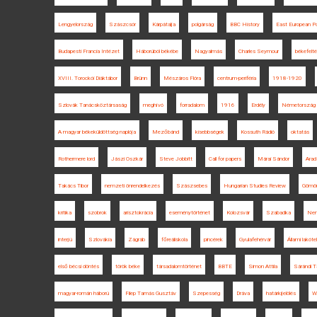
Lengyelország
Szászcsór
Kárpátalja
polgárság
BBC History
East European Pol
Budapesti Francia Intézet
Háborúból békébe
Nagyalmás
Charles Seymour
békefelté
XVIII. Torockói Diáktábor
Brünn
Mészáros Flóra
centrum-periféria
1918-1920
Szlovák Tanácsköztársaság
meghívó
forradalom
1916
Erdély
Németország
A magyar békeküldöttség naplója
Mezőbánd
kisebbségek
Kossuth Rádió
oktatás
Rothermere lord
Jászi Oszkár
Steve Jobbitt
Call for papers
Márai Sándor
Arad
Takács Tibor
nemzeti önrendelkezés
Szászsebes
Hungarian Studies Review
Gömör
kritika
szobrok
arisztokrácia
eseménytörténet
Kolozsvár
Szabadka
Nem
interjú
Szlovákia
Zágráb
főreáliskola
pincérek
Gyulafehérvár
Állami lakóte
első bécsi döntés
török béke
társadalomtörténet
BBTE
Simon Attila
Sárándi 
magyar-román háború
Filep Tamás Gusztáv
Szepesség
Dráva
határkijelölés
W