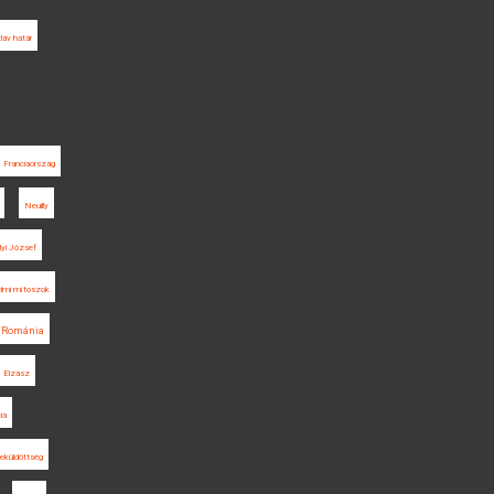
láv határ
Franciaország
Neuilly
yi József
elmi mítoszok
Románia
Elzász
ia
eküldöttség