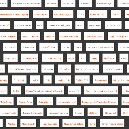
letrajz
Budapest Főváros Levéltára
leszerelés
Noran Libro
diplomácia
Balkán-félsziget
műhelyvit
rb-Horvát-Szlovén Királyság
Edvard Beneš
Ludovika Magazin
Duna
Erdélyi Múzeum
kiállítás
ne
emlékmű
Ottokar Czernin
HVG
szimbolikus térfoglalás
Tisza
Lucian Boia
Közép-Európa
ko
zlovák csapatok
Népköztársaság
Slovenia
második világháború
cseh-román határ
Trianon 100 Rubicon
Vix-jegyzék
Háromszék
honvédő háború
Inquiry
MÁV
Magyar Nemzeti Levéltár
Elzász-Lo
Máramaros
Szilágykövesd
1918. október 30.
Bánát
Ada
háború
Felsőszék
Kassa
ága
Osztrák-Magyar Monarchia
hátország
Pándorfalu
Földrajzi Közlemények
vasúti közlekedés
burgok
Székelyföld
levéltár
Újléta
Lendva-vidék
1918-1919
Trianon árvái
békekonferencia
László
Az Est
Fórum Társadalomtudományi Szemle
élelmezés
Fórum Kisebbségkutató Intézet
L. Ba
Mohr Szilárd
Bencsik Péter
Csinta Samu
demarkációs vonal
Magyarországi Tanácsköztársaság
törté
Népszövetség
Tanácsköztársaság
magyar-román határ
Szibéria
statárium
Clio Intézet
1914
k
Algyógy
Nagy Gergely
Nagy Egyesülés
New Europe College
Déva
Román-magyar háború