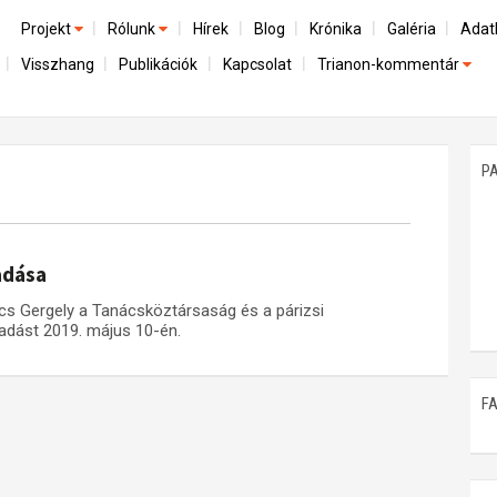
Projekt
Rólunk
Hírek
Blog
Krónika
Galéria
Adat
Visszhang
Publikációk
Kapcsolat
Trianon-kommentár
Előzmények
A kutatócsoport működéséről
Emlék
Dokumentumok
Nemzetközi kontextus: iratok és interpretációk
Munkatársaink
Mene
A trianoni szerződés
Az összeomlás és a magyar társadalom
P
Műhelymunkák
A békerendszer megszilárdulása
Utókor és emlékezet
adása
cs Gergely a Tanácsköztársaság és a párizsi
őadást 2019. május 10-én.
F