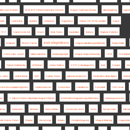
itics and Societies
MTA BTK Történettudományi Intézete
Magyar Tudomány Ünnepe
állampolgárság
jugosz
telek
szerb iratok
áruhiány
conference
Nagybánya
Trianon 100 MTA-Lendület
Sopron
1917
Hajnal István Kör
Smuts
Deák Ferenc
repatriálás
Kisinyov
Regional Statistics
első világháború
emigráció
Révész Tamás
magyar külpolitikai gondolkodás
Európa Rádió
Szent-Ivány József
többes identitás
kisebbségi jogok
Magyar Népköztársaság
1918
Fest Aladár
Trianon enciklopédia
nőtörténet
Juhász Balázs
SZTE Szabadegyetem
Ipoly
Szeged
Mél
y János
etnikai térkép
WWI
Sziklay Ferenc
gabonacsempészet
Patakfalvi-Czirják Ágnes
történ
zeti Közszolgálati Egyetem
Hajdúszoboszló
Szászváros
mandiner.hu
Századok
Tóth István
lep
II. Rákóczi Ferenc Kárpátaljai Magyar Főiskola
A történelmi Magyarország felbomlása
hadseregszervezés
Tamás
Karánsebes
Berthelot
Kolozsi Ádám
Jeszenszky Géza
Zenta
Roman Holec
Dalmác
orld Science Forum
Nógrád
Bácsország
Krónika
Zempléni-hegység
Magyar Királyság
magyar bék