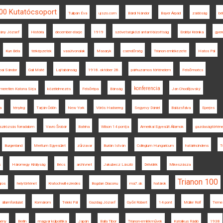
100 Kutatócsoport
Tulipán Éva
ujszo.com
Bárdi Nándor
Bayer Árpád
zsidóság
bé
ány József
História
december elseje
1919
szövetségközi antant-bizottság
Erdélyi Krónika
gyer
Kun Béla
térképzetek
vasútvonalak
Masaryk
csendőrség
Trianon emlékezete
Hatos Pál
bai Sándor
Gali Máté
Lajtabánság
1918. október 28.
párhuzamos történelem
Felsőmoécs
konferencia
meretlen Katona Sírja
közélelmezés
Felsőrépa
Bánság
Jan Chodějovský
a
tényleg
Tarján Ödön
New York
Vörös Hadsereg
Segyevy Dániel
Balázsfalva
Eperjes
szirózsás forradalom
Vavro Šrobár
Batrina
Wilson 14 pontja
Amerikai Egyesült Államok
gazdaságtörtén
Burgenland
Meritum Egyesület
zűrzavar
Burián István
Collegium Hungaricum
határincindens
To
s
Háromegy Királyság
Bécs
archívnet
Jakubecz László
Délvidék
Mikeszásza
Trianon 100
jos
helytörténet
Kratochwill ezredes
Bogdan Diaconu
ma7.sk
határok
államfordulat
Komárom
Teleki Pál
Gazdag József
Győri Róbert
14 pont
Müller Rolf
Teme
mény
Berlin
magyar külpolitika
Japán
Balla Tibor
Trianon-emlékművek
Katolikus Rádió
1938