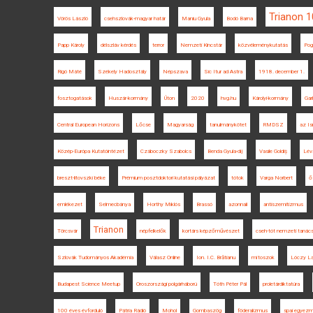
Trianon 
Vörös László
csehszlovák-magyar határ
Maniu Gyula
Bodó Barna
Papp Károly
délszláv kérdés
terror
Nemzeti Kincstár
közvéleménykutatás
Pog
Rigó Máté
Székely Hadosztály
Népszava
Sic Itur ad Astra
1918. december 1.
fosztogatások
Huszár-kormány
Úton
2020
hvg.hu
Károlyi-kormány
Gar
Central European Horizons
Lőcse
Magyarság
tanulmánykötet
RMDSZ
az Is
Közép-Európa Kutatóintézet
Czáboczky Szabolcs
Benda Gyula-díj
Vasile Goldiș
Lév
breszt-litovszki béke
Prémium posztdoktori kutatási pályázat
tótok
Varga Norbert
ő
emlékezet
Selmecbánya
Horthy Miklós
Brassó
azonnali
antiszemitizmus
Trianon
Törcsvár
népfelkelők
kortárs képzőművészet
cseh-tót nemzeti tanác
Szlovák Tudományos Akadémia
Válasz Online
Ion. I.C. Brătianu
mítoszok
Lóczy La
Budapest Science Meetup
Oroszországi polgárháború
Tóth Péter Pál
proletárdiktatúra
100 éves évforduló
Pátria Rádió
Mohol
Gombaszög
föderalizmus
spai egyez