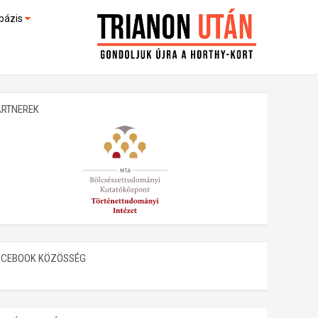
bázis
művek (feltöltés alatt)
kültek
ARTNEREK
ACEBOOK KÖZÖSSÉG