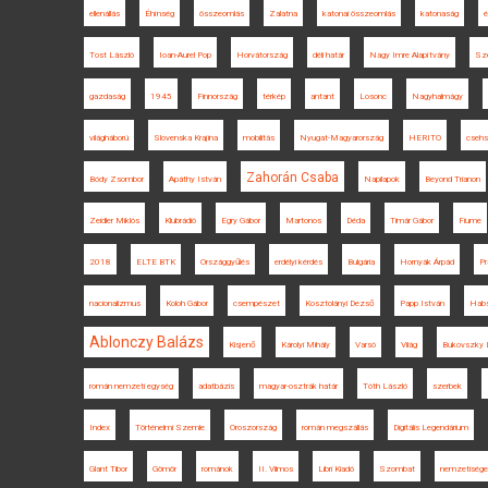
ellenállás
Éhínség
összeomlás
Zalatna
katonai összeomlás
katonaság
é
Tost László
Ioan-Aurel Pop
Horvátország
déli határ
Nagy Imre Alapítvány
Sze
gazdaság
1945
Finnország
térkép
antant
Losonc
Nagyhalmágy
világháború
Slovenska Krajina
mobilitás
Nyugat-Magyarország
HERITO
csehs
Zahorán Csaba
Bódy Zsombor
Apáthy István
Napilapok
Beyond Trianon
Zeidler Miklós
Klubrádió
Egry Gábor
Martonos
Déda
Timár Gábor
Fiume
2018
ELTE BTK
Országgyűlés
erdélyi kérdés
Bulgária
Hornyák Árpád
Pr
nacionalizmus
Koloh Gábor
csempészet
Kosztolányi Dezső
Papp István
Habs
Ablonczy Balázs
Kisjenő
Károlyi Mihály
Varsó
Világ
Bukovszky 
román nemzeti egység
adatbázis
magyar-osztrák határ
Tóth László
szerbek
Index
Történelmi Szemle
Oroszország
román megszállás
Digitális Legendárium
Glant Tibor
Gömör
románok
II. Vilmos
Libri Kiadó
Szombat
nemzetisége