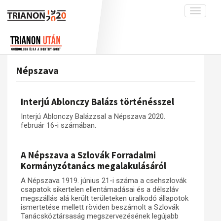
Toggle
navigati
Projekt
Rólunk
Előzmények
Hírek
A kutatócsoport működéséről
Nemzetközi kontextus: iratok és
Népszava
interpretációk
Blog
Munkatársaink
Az összeomlás és a magyar társadalom
Krónika
Interjú Ablonczy Balázs történésszel
A békerendszer megszilárdulása
Galéria
Interjú Ablonczy Balázzsal a Népszava 2020.
Utókor és emlékezet
Adatbázis
február 16-i számában.
Visszhang
Emlékművek (feltöltés alatt)
A Népszava a Szlovák Forradalmi
Publikációk
Menekültek
Kormányzótanács megalakulásáról
Kapcsolat
A Népszava 1919. június 21-i száma a csehszlovák
Trianon-kommentár
csapatok sikertelen ellentámadásai és a délszláv
megszállás alá került területeken uralkodó állapotok
Dokumentumok
ismertetése mellett röviden beszámolt a Szlovák
Tanácsköztársaság megszervezésének legújabb
A trianoni szerződés