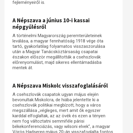
fejleményeiről is.
Műhelymunkák
A Népszava a június 10-i kassai
népgyűlésről
A történelmi Magyarország peremterületeinek
leválása, a magyar fennhatóság 1918 vége óta
tartó, gyakorlatilag folyamatos visszaszorulása
után a Magyar Tanácsköztársaság csapatai
északon először megállították a csehszlovák
előrenyomulást, majd sikeres ellentámadásba
mentek át.
A Népszava Miskolc visszafoglalásáról
A csehszlovák csapatok ugyan május elején
bevonultak Miskolcra, de hiába jelentette ki a
csehszlovák politikai megbízott, hogy a város
megszállása „végleges, mert amit ők egyszer
karddal elfoglaltak, az az övék és ezen a tényen
nem fog változtatni semmiféle párisi
békekonferenciázás, vagy wilsoni elvek”, a magyar
Vörös Hadsereg május 20-án visszafoglalta fontos