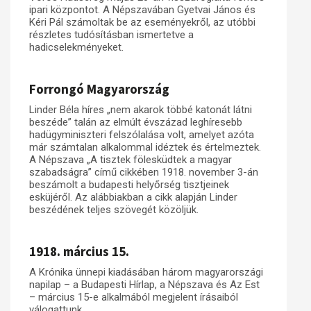
ipari központot. A Népszavában Gyetvai János és
Kéri Pál számoltak be az eseményekről, az utóbbi
részletes tudósításban ismertetve a
hadicselekményeket.
Forrongó Magyarország
Linder Béla híres „nem akarok többé katonát látni
beszéde” talán az elmúlt évszázad leghíresebb
hadügyminiszteri felszólalása volt, amelyet azóta
már számtalan alkalommal idéztek és értelmeztek.
A Népszava „A tisztek fölesküdtek a magyar
szabadságra” című cikkében 1918. november 3-án
beszámolt a budapesti helyőrség tisztjeinek
esküjéről. Az alábbiakban a cikk alapján Linder
beszédének teljes szövegét közöljük.
1918. március 15.
A Krónika ünnepi kiadásában három magyarországi
napilap – a Budapesti Hírlap, a Népszava és Az Est
– március 15-e alkalmából megjelent írásaiból
válogattunk.