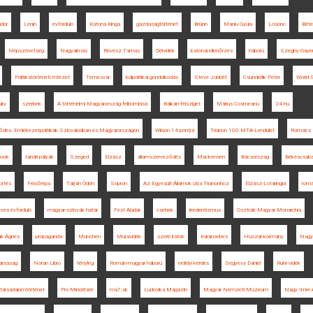
dor
Lenin
évforduló
Katona Kinga
gazdaságtörténet
Brünn
Maniu Gyula
Losonc
Bitt
Népszövetség
Nagyalmás
Révész Tamás
Délvidék
katonai ellenőrzés
háború
Szeghy-Gayer
Politikatörténeti Intézet
Temesvár
külpolitikai gondolkodás
Steve Jobbitt
Csunderlik Péter
World 
iry
szerbek
A történelmi Magyarország felbomlása
Balkán-félsziget
Marius Cosmeanu
24.hu
rződés. Emlékezetpolitikák Szlovákiában és Magyarországon
Wilson 14 pontja
Trianon 100 MTA-Lendület
Romsics 
nsok
tanári pályák
Szeged
Elzász
államszerveződés
Mackensen
Bácsország
Békéscsab
ítés
Felsőrépa
Tarján Ödön
Sopron
Az Egyesült Államok útja Trianonhoz
Elzász-Lotaringia
rom
ves évforduló
magyar-szlovák határ
Fest Aladár
csehek
irredentizmus
Osztrák-Magyar Monarchia
ják Ágnes
propaganda
München
Muravidék
szerb iratok
Karánsebes
Huszár-kormány
Nagy
ársaság
Noran Libro
tényleg
Román-magyar háború
erdélyi kérdés
Segyevy Dániel
Ruhr-vidék
társadalomtörténet
Pro Minoritate
ma7.sk
Ludovika Magazin
Magyar Nemzeti Múzeum
Nagy Imre A