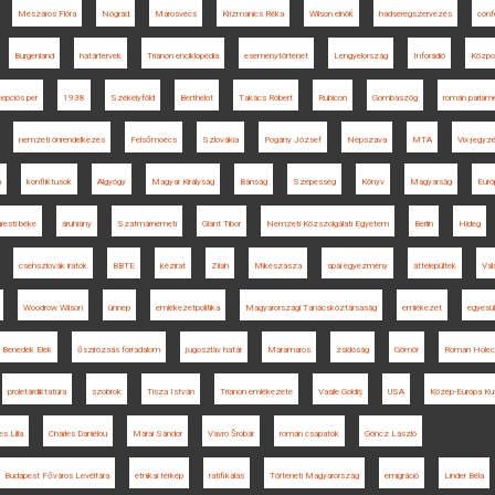
Mészáros Flóra
Nógrád
Marosvécs
Krizmanics Réka
Wilson elnök
hadseregszervezés
conf
Burgenland
határtervek
Trianon enciklopédia
eseménytörténet
Lengyelország
Inforádió
Közpo
epciós per
1938
Székelyföld
Berthelot
Takács Róbert
Rubicon
Gombaszög
román parlam
nemzeti önrendelkezés
Felsőmoécs
Szlovákia
Pogány József
Népszava
MTA
Vix-jegyz
m
konfliktusok
Algyógy
Magyar Királyság
Bánság
Szepesség
Könyv
Magyarság
Euró
resti béke
áruhiány
Szatmárnémeti
Glant Tibor
Nemzeti Közszolgálati Egyetem
Berlin
Hideg
csehszlovák iratok
BBTE
kézirat
Zilah
Mikeszásza
spai egyezmény
áttelepültek
Vál
Woodrow Wilson
ünnep
emlékezetpolitika
Magyarországi Tanácsköztársaság
emlékezet
egyesü
Benedek Elek
őszirózsás forradalom
jugoszláv határ
Máramaros
zsidóság
Gömör
Roman Holec
proletárdiktatúra
szobrok
Tisza István
Trianon emlékezete
Vasile Goldiș
USA
Közép-Európa Ku
s Lilla
Charles Daniélou
Márai Sándor
Vavro Šrobár
román csapatok
Göncz László
Budapest Főváros Levéltára
etnikai térkép
ratifikálás
Történeti Magyarország
emigráció
Linder Béla