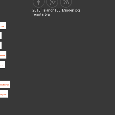
2016. Trianon100, Minden jog
fenntartva
enzió
e
t
ételek
ézet
óth István
meghívó