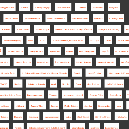
Szilágyillésfalva
Zalatna
Szilvay Gergely
Tóth Péter Pál
II. Vilmos
Századok
integráció
Dilema Veche
Kárpát-medence
1918. december 1.
román támadás
ellenállás
L. Balogh Béni
Bukarest
Szászváros
Murber Ibolya
Brenner János Hittudományi Főiskola
Szovjet-Oroszország
rec
Zempléni-hegység
WWI
2020.
Fórum Kisebbségkutató Intézet
Somorja
1916
Molnár Imr
0
Rothermere lord
Erdélyi Krónika
Rigó Máté
hvg.hu
kisebbségi jogok
Kisjenő
MTA Lendüle
yolnátha
békekonferencia
Nagybánya
fosztogatások
Sárándi Tamás
Nemzeti Kincstár
békefelt
Hornyák Árpád
II. Rákóczi Ferenc Kárpátaljai Magyar Főiskola
Zágráb
honvédő háború
Kisebbségkutató Int
TRANS
Ukrajna
Jakubecz László
Arad
Smuts
Duna
államfordulat
első bécsi döntés
meretlen Katona Sírja
Balassagyarmat
Tornova
gabonacsempészet
Bencsik Péter
Balázsfalva
T
r ad Astra
déli határ
Apponyi Albert
Brassó
Zeidler Miklós
ujkor.hu
Besszarábia
Ipoly
r Miklós
Éhínség
Kolozsvár
magyar regény
Index
Clio Intézet
Gömöry János
műhelyvita
arország
Felvidék
Bölcsészettudományi Kutatóközpont
arisztokrácia
segélyek
bolsevizmus