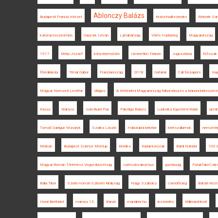
Ablonczy Balázs
Budapesti Francia Intézet
Kratochwill ezredes
Wekerle Sán
katonai összeomlás
Gaucsík István
Lajtabánság
Vörös Hadsereg
Magyarország
1917
Mélyi József
könyvbemutató
Ismeretlen Trianon
Jugoszlávia
Erőszak
főreáliskola
Timár Gábor
Franciaország
2018
határok
Call for papers
Inqu
Magyar Nemzeti Levéltár
Világos
A történelmi Magyarország felbomlása és a trianoni békesze
Kassa
Kisinyov
Ioan-Aurel Pop
Pálvölgyi Balázs
Ludovika Egyetemi Kiadó
optá
Tomáš Garrigue Masaryk
Szarka László
Háborúból békébe
kérészállamok
nemzetép
Miskolc
Budapest Science Meetup
Krónika
Kádár-korszak
Bárdi Nándor
100 é
Magyar-Román Történész Vegyesbizottság
csehszlovakizmus
gazdaság
Patakfalvi-Czir
Balla Tibor
Szerb-Horvát-Szlovén Királyság
Nagy Szabolcs
csendőrség
Bánáti Közt
Henri Berthelot
március 15.
Bánát
mandiner.hu
leszerelés
Millerand-levél