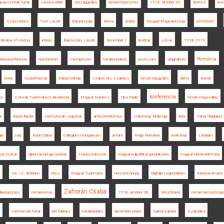
yar-osztrák határ
Lendva-vidék
Országgyűlés
ismeretterjesztés
1918. október 30.
BUKSZ
rev
Szászsebes
Tost László
Bajorország
Róma
Erdély
Nyugat-Magyarország
nőtörténet
 Review of History
interjú
Bukovszky László
December 1
levéltár
Lőcse
1918-1919
Románia
 békekonferencia
helytörténet
csempészet
határincindens
ujszo.com
világháború
tótok
Gyulafehérvár
Károlyi Mihály
Czáboczky Szabolcs
román népgyűlés
Újléta
térkép
konferencia
os
Szlovák Tudományos Akadémia
Magyar Narancs
Tilos Rádió
román megszállás
r
Bayer Árpád
csehszlovák csapatok
antiszemitizmus
Háromegy Királyság
Ada
Tolnai Világlapja
io
Iaşi
Koloh Gábor
Collegium Hungaricum
antant
Nagy-Románia
workshop
Lendület
szi Oszkár
diplomáciai kapcsolatok
Hajdúszoboszló
magyar külpolitikai gondolkodás
magyar békeküldöttség
Ion. I.C. Brătianu
Pécs
Magyar Tudomány
nemzeti ünnep
Digitális Legendárium
Károlyi-kormány
Zahorán Csaba
Beregszász
románosítás
1918. október 28.
Mezőbánd
román nemzeti eg
cseh-román határ
brit földrajz
határkijelölés
december elseje
Garbai Sándor
Szabadka