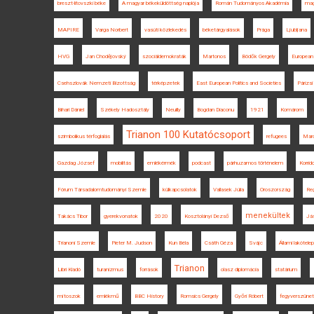
breszt-litovszki béke
A magyar békeküldöttség naplója
Román Tudományos Akadémia
mag
MAPIRE
Varga Norbert
vasúti közlekedés
béketárgyalások
Prága
Ljubljana
HVG
Jan Chodějovský
szociáldemokraták
Martonos
Bödők Gergely
European
Csehszlovák Nemzeti Bizottság
térképzetek
East European Politics and Societies
Párizsi
Bihari Dániel
Székely Hadosztály
Neuilly
Bogdan Diaconu
1921
Komárom
Trianon 100 Kutatócsoport
szimbolikus térfoglalás
refugees
Mar
Gazdag József
mobilitás
emlékérmék
podcast
párhuzamos történelem
Korrido
Fórum Társadalomtudományi Szemle
külkapcsolatok
Vallasek Júlia
Oroszország
Reg
menekültek
Takács Tibor
gyerekvonatok
2020
Kosztolányi Dezső
Já
Trianoni Szemle
Pieter M. Judson
Kun Béla
Csáth Géza
Svájc
Állami lakótelep
Trianon
Libri Kiadó
turanizmus
források
olasz diplomácia
statárium
mítoszok
emlékmű
BBC History
Romsics Gergely
Győri Róbert
fegyverszünet