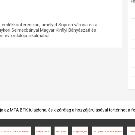
E
 az emlékkonferencián, amelyet Sopron városa és a
gykori Selmecbányai Magyar Királyi Bányászati és
s évfordulója alkalmából.
ja az MTA BTK tulajdona, és kizárólag a hozzájárulásával történhet a f
özép-Európa Kutatóintézet
föderalizmus
élelmezés
Nagy Gergely
Hungarian Historical Review
Uzonyi