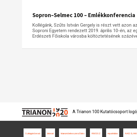
Sopron–Selmec 100 – Emlékkonferencia
Kollégánk, Szűts István Gergely is részt vett azon
Soproni Egyetem rendezett 2019. április 10-én, az e
Erdészeti Főiskola városba költöztetésének százéve
A Trianon 100 Kutatócsoport logó
Szilágykövesd
blokád
trianoni békeszerződés
RMDSZ
repatriálás
NKE EJKK K