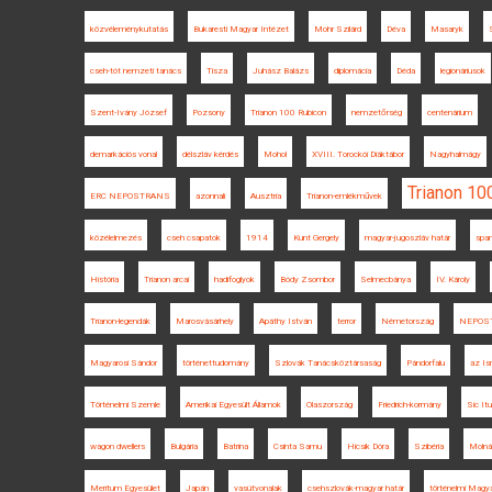
közvéleménykutatás
Bukaresti Magyar Intézet
Mohr Szilárd
Déva
Masaryk
cseh-tót nemzeti tanács
Tisza
Juhász Balázs
diplomácia
Déda
legionáriusok
Szent-Ivány József
Pozsony
Trianon 100 Rubicon
nemzetőrség
centenárium
demarkációs vonal
délszláv kérdés
Mohol
XVIII. Torockói Diáktábor
Nagyhalmágy
Trianon 10
ERC NEPOSTRANS
azonnali
Ausztria
Trianon-emlékművek
közélelmezés
cseh csapatok
1914
Kunt Gergely
magyar-jugoszláv határ
span
História
Trianon arcai
hadifoglyok
Bódy Zsombor
Selmecbánya
IV. Károly
Trianon-legendák
Marosvásárhely
Apáthy István
terror
Németország
NEPOS
Magyarosi Sándor
történettudomány
Szlovák Tanácsköztársaság
Pándorfalu
az Is
Történelmi Szemle
Amerikai Egyesült Államok
Olaszország
Friedrich-kormány
Sic Itu
wagon dwellers
Bulgária
Batrina
Csinta Samu
Hicsik Dóra
Szibéria
Molná
Meritum Egyesület
Japán
vasútvonalak
csehszlovák-magyar határ
történelmi Magy