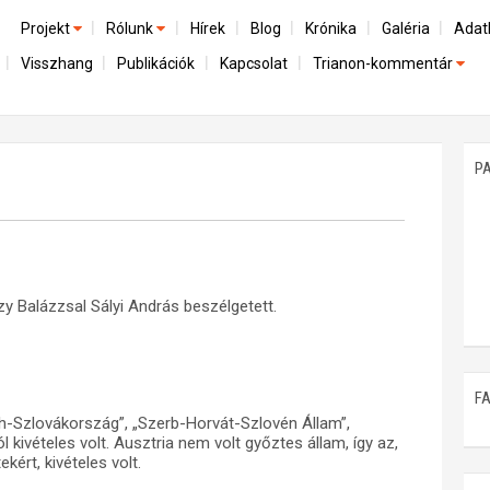
Projekt
Rólunk
Hírek
Blog
Krónika
Galéria
Adat
Visszhang
Publikációk
Kapcsolat
Trianon-kommentár
Előzmények
A kutatócsoport működéséről
Emlék
Dokumentumok
Nemzetközi kontextus: iratok és interpretációk
Munkatársaink
Mene
A trianoni szerződés
Az összeomlás és a magyar társadalom
P
Műhelymunkák
A békerendszer megszilárdulása
Utókor és emlékezet
 Balázzsal Sályi András beszélgetett.
F
eh-Szlovákország”, „Szerb-Horvát-Szlovén Állam”,
ivételes volt. Ausztria nem volt győztes állam, így az,
kért, kivételes volt.