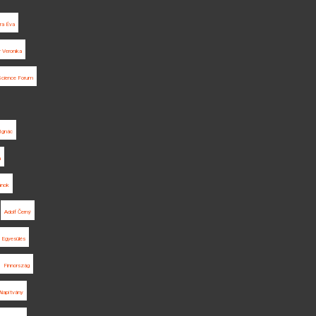
era Éva
 Veronika
Science Forum
Ignác
a
ánok
Adolf Černý
 Egyesülés
Finnország
lapítvány