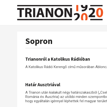
Sopron
Trianonról a Katolikus Rádióban
A Katolikus Rádió Kerengő című műsorában Ablonczy
Határ Ausztriával
A Trianon után kialakult négy határszakaszból („Cs
Románia és Ausztria) az utóbbi minden szempontból k
hogy egyáltalán igénnyel léphettek fel magyar területe