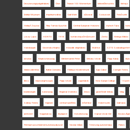
Oroszországi polgárháború
Úton
Trianon 100 Momentum
békeelőkészítés
életrajz
Erdélyi Múzeum
impériumváltás
Gali Máté
zűrzavar
Szászcsór
Felsőszék
Heilauf Zsuzsa
Filep Tamás Gusztáv
Central European Horizons
Vojtech Tuka
konc
Lóczy Lajos
HERITO
1918
kortárs képzőművészet
Zenta
Melega Miklós
Habsburgok
Slovenska Krajina
második világháború
Múlt-kor
SZTE Szabadegyete
oktatás
Népköztársaság
Wintermantel Péter
Dékány István
Papp Károly
Buka
többes identitás
Adrian Cioroianu
Földrajzi Közlemények
Egry Gábor
Csenger Ferenc
Bécs
népességmozgás
Papp István
vagonlakók
New Europe College
14 pont
kisebbségek
katonaság
Regional Statistics
Dráva
georeferált térkép
Világ
Sziklay Ferenc
migráció
centrum-periféria
reformkor
Háromszék
Dalmácia
archívnet
Nagybarcsa
Budapest
Horvátország
Hajnal István Kör
Kovács Ágne
Prémium posztdoktori kutatási pályázat
Nicolae Bălan
Tótország autonómiája
Párizs