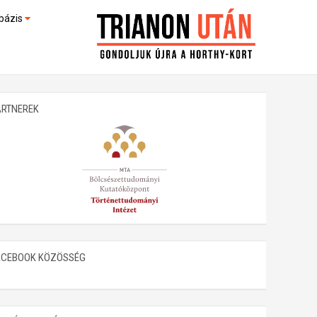
bázis
művek (feltöltés alatt)
kültek
ARTNEREK
ACEBOOK KÖZÖSSÉG