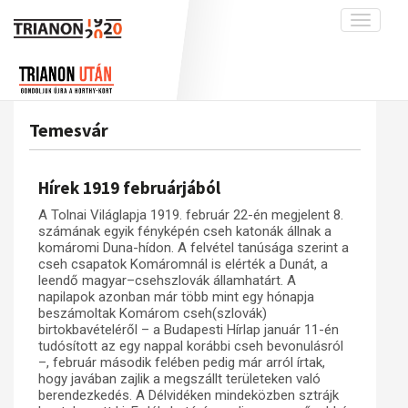
Toggle
navigati
Projekt
Rólunk
Előzmények
Hírek
A kutatócsoport működéséről
Nemzetközi kontextus: iratok és
Temesvár
interpretációk
Blog
Munkatársaink
Az összeomlás és a magyar társadalom
Krónika
Hírek 1919 februárjából
A békerendszer megszilárdulása
Galéria
A Tolnai Világlapja 1919. február 22-én megjelent 8.
Utókor és emlékezet
Adatbázis
számának egyik fényképén cseh katonák állnak a
komáromi Duna-hídon. A felvétel tanúsága szerint a
Visszhang
Emlékművek (feltöltés alatt)
cseh csapatok Komáromnál is elérték a Dunát, a
leendő magyar–csehszlovák államhatárt. A
Publikációk
Menekültek
napilapok azonban már több mint egy hónapja
beszámoltak Komárom cseh(szlovák)
Kapcsolat
birtokbavételéről – a Budapesti Hírlap január 11-én
Trianon-kommentár
tudósított az egy nappal korábbi cseh bevonulásról
–, február második felében pedig már arról írtak,
Dokumentumok
hogy javában zajlik a megszállt területeken való
berendezkedés. A Délvidéken mindeközben sztrájk
A trianoni szerződés