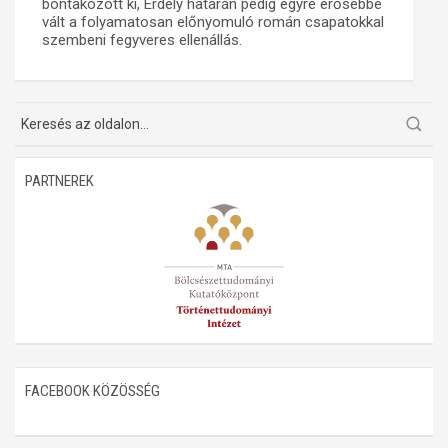
bontakozott ki, Erdély határán pedig egyre erősebbé
vált a folyamatosan előnyomuló román csapatokkal
Műhelymunkák
szembeni fegyveres ellenállás.
PARTNEREK
FACEBOOK KÖZÖSSÉG