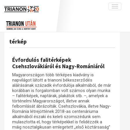
Toggle
navigati
Projekt
Rólunk
Előzmények
Hírek
A kutatócsoport működéséről
Nemzetközi kontextus: iratok és
térkép
interpretációk
Blog
Munkatársaink
Az összeomlás és a magyar társadalom
Krónika
Évfordulós falitérképek
A békerendszer megszilárdulása
Galéria
Csehszlovákiáról és Nagy-Romániáról
Utókor és emlékezet
Adatbázis
Magyarországon több térképes kiadvány is
napvilágot látott a trianoni békeszerződés
Visszhang
Emlékművek (feltöltés alatt)
aláírásának századik évfordulója alkalmából, de már
korábban is forgalomban volt számos olyan munka
Publikációk
Menekültek
– falitérképek, naptárak, plakátok stb. –, amelyek a
Kapcsolat
történelmi Magyarországot, illetve annak
felbomlását ábrázolták. Csehszlovákia, illetve Nagy-
Trianon-kommentár
Románia létrejöttének 2018-as centenáriuma
alkalmából északi és keleti szomszédunk sem
Dokumentumok
mulasztotta el, hogy térképekkel is felidézzék a
máig nosztalgikusan emlegetett „első köztársaság”
A trianoni szerződés