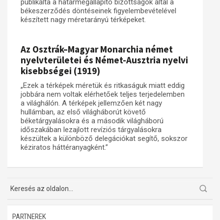
publikálta a határmegállapító bizottságok által a
békeszerződés döntéseinek figyelembevételével
készített nagy méretarányú térképeket.
Az Osztrák–Magyar Monarchia német
nyelvterületei és Német-Ausztria nyelvi
kisebbségei (1919)
„Ezek a térképek méretük és ritkaságuk miatt eddig
jobbára nem voltak elérhetőek teljes terjedelemben
a világhálón. A térképek jellemzően két nagy
hullámban, az első világháborút követő
béketárgyalásokra és a második világháború
időszakában lezajlott revíziós tárgyalásokra
készültek a különböző delegációkat segítő, sokszor
kéziratos háttéranyagként.”
PARTNEREK