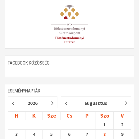
FACEBOOK KÖZÖSSÉG
ESEMÉNYNAPTÁR
2026
augusztus
H
K
Sze
Cs
P
Szo
V
1
2
3
4
5
6
7
8
9