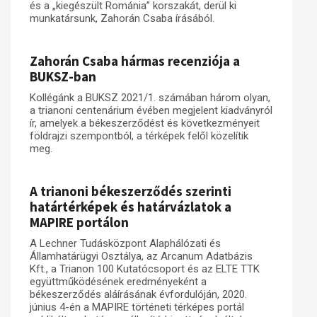
és a „kiegészült Románia” korszakát, derül ki
munkatársunk, Zahorán Csaba írásából.
Műhelymunkák
Zahorán Csaba hármas recenziója a
BUKSZ-ban
Kollégánk a BUKSZ 2021/1. számában három olyan,
a trianoni centenárium évében megjelent kiadványról
ír, amelyek a békeszerződést és következményeit
földrajzi szempontból, a térképek felől közelítik
meg.
A trianoni békeszerződés szerinti
határtérképek és határvázlatok a
MAPIRE portálon
A Lechner Tudásközpont Alaphálózati és
Államhatárügyi Osztálya, az Arcanum Adatbázis
Kft., a Trianon 100 Kutatócsoport és az ELTE TTK
együttműködésének eredményeként a
békeszerződés aláírásának évfordulóján, 2020.
június 4-én a MAPIRE történeti térképes portál