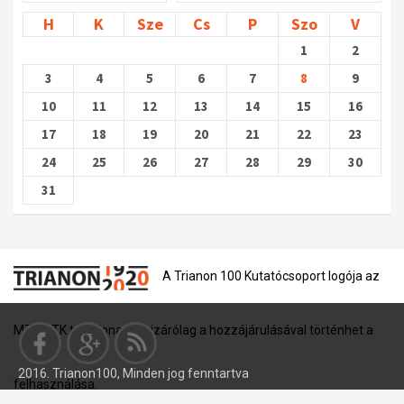
H
K
Sze
Cs
P
Szo
V
1
2
3
4
5
6
7
8
9
10
11
12
13
14
15
16
17
18
19
20
21
22
23
24
25
26
27
28
29
30
31
A Trianon 100 Kutatócsoport logója az
MTA BTK tulajdona, és kizárólag a hozzájárulásával történhet a
2016. Trianon100, Minden jog fenntartva
felhasználása.