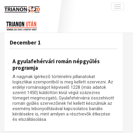
Toggle
navigati
Projekt
Rólunk
Előzmények
Hírek
A kutatócsoport működéséről
Nemzetközi kontextus: iratok és
December 1
interpretációk
Blog
Munkatársaink
Az összeomlás és a magyar társadalom
Krónika
A gyulafehérvári román népgyűlés
A békerendszer megszilárdulása
Galéria
programja
Utókor és emlékezet
Adatbázis
A nagynak ígérkező történelmi pillanatokat
logisztikai szempontból is meg kellett szervezni. Az
Visszhang
Emlékművek (feltöltés alatt)
erdélyi románságot képviselő 1228 (más adatok
szerint 1450) küldöttön kívül végül százezres
Publikációk
Menekültek
tömeget megmozgató, Gyulafehérvárra összehívott
Kapcsolat
román gyűlés szervezőinek fel kellett készülniük az
esemény lebonyolításával kapcsolatos banális
Trianon-kommentár
kérdésekre is, mint amilyen a résztvevők étkezése
és elszállásolása.
Dokumentumok
A trianoni szerződés