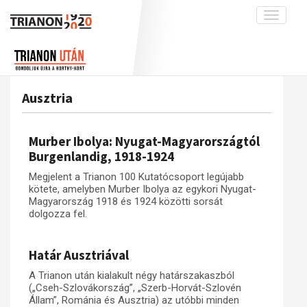
Toggle
navigati
Projekt
Rólunk
Előzmények
Hírek
A kutatócsoport működéséről
Nemzetközi kontextus: iratok és
Ausztria
interpretációk
Blog
Munkatársaink
Az összeomlás és a magyar társadalom
Krónika
Murber Ibolya: Nyugat-Magyarországtól
A békerendszer megszilárdulása
Galéria
Burgenlandig, 1918-1924
Utókor és emlékezet
Adatbázis
Megjelent a Trianon 100 Kutatócsoport legújabb
kötete, amelyben Murber Ibolya az egykori Nyugat-
Visszhang
Emlékművek (feltöltés alatt)
Magyarország 1918 és 1924 közötti sorsát
dolgozza fel.
Publikációk
Menekültek
Kapcsolat
Határ Ausztriával
Trianon-kommentár
A Trianon után kialakult négy határszakaszból
Dokumentumok
(„Cseh-Szlovákország”, „Szerb-Horvát-Szlovén
Állam”, Románia és Ausztria) az utóbbi minden
A trianoni szerződés