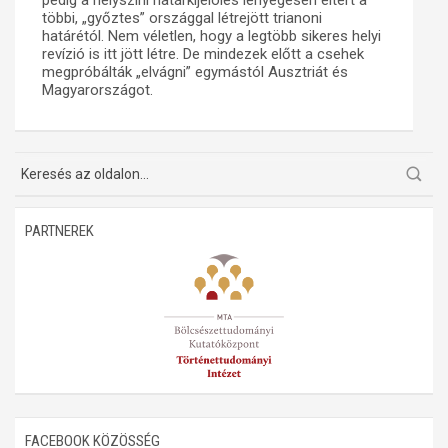
pedig a helyszíni határkijelölés lényegesen eltért a
többi, „győztes” országgal létrejött trianoni
határétól. Nem véletlen, hogy a legtöbb sikeres helyi
revízió is itt jött létre. De mindezek előtt a csehek
megpróbálták „elvágni” egymástól Ausztriát és
Magyarországot.
PARTNEREK
FACEBOOK KÖZÖSSÉG