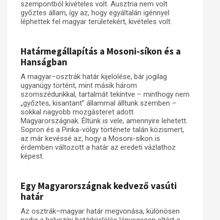
szempontból kivételes volt. Ausztria nem volt
győztes állam, így az, hogy egyáltalán igénnyel
Műhelymunkák
léphettek fel magyar területekért, kivételes volt.
Határmegállapítás a Mosoni-síkon és a
Hanságban
A magyar–osztrák határ kijelölése, bár jogilag
ugyanúgy történt, mint másik három
szomszédunkkal, tartalmát tekintve – minthogy nem
„győztes, kisantant” állammal álltunk szemben –
sokkal nagyobb mozgásteret adott
Magyarországnak. Éltünk is vele, amennyire lehetett.
Sopron és a Pinka-völgy története talán közismert,
az már kevéssé az, hogy a Mosoni-síkon is
érdemben változott a határ az eredeti vázlathoz
képest.
Egy Magyarországnak kedvező vasúti
határ
Az osztrák–magyar határ megvonása, különösen