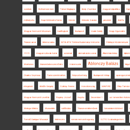
szerbek
Rothermere lord
Tolnai Világlapja
Bódy Zsombor
magyar külpolitika
Egr
műhelyvita
Napi történelmi forrás
Gömör
Wekerle Sándor
pincérek
Bártfa
Magyar Nemzeti Múzeum
hadifoglyok
Budapest
Vasile Goldiș
Nagy Egyesülés
Trianon arcai
Békéscsaba
MTA BTK Történettudományi Intézete
Földrajzi Közlemények
1919
magyar-szlovák határ
azonnali
demarkációs vonal
Állami lakótelep
diplom
Ablonczy Balázs
Martonos
trianoni békeszerződés
Háromszék
Algy
Charles Seymour
Turócszentmárton
Népszövetség
Budapesti Hírlap
spai egyezmé
integráció
Bödők Gergely
Sziklay Ferenc
Horvátország
MAPIRE
Filep Tamás
Magyar Nemzeti Levéltár
Pogány József
hvg.hu
December 1
az Ismeretlen Katona
Melega Miklós
Muravidék
ratifikálás
Trianon-emlékművek
társadalomtörténet
Tomáš Garrigue Masaryk
élelmezés
román nemzeti egység
SZTE Szabadegyetem