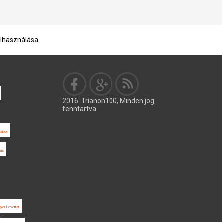
elhasználása.
2016. Trianon100, Minden jog
fenntartva
tábor
tás
ei Levéltár