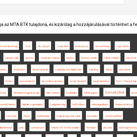
ja az MTA BTK tulajdona, és kizárólag a hozzájárulásával történhet a f
mzeti Bizottság
1918
Clio Intézet
Lucian Boia
bolsevizmus
nemzetőrség
Jugoszlávia
Vallasek Júlia
ujkor.hu
Ismeretlen Trianon
Eperjes
Ottokar Czernin
Takács Róbert
Kolozsvár
nsebes
Máramaros
Benda Gyula-díj
Habsburg Ottó Alapítvány
workshop
térkép
pánszlávok
Elzász
nemzetépítés
breszt-litovszki béke
román támadás
tanulmánykötet
XVIII. Torockói Diák
menekültek
rőszak
történelmi Magyarország
BBC History
Szabadka
Call for papers
okta
onvédő háború
Digitális Legendárium
Lengyelország
Győri Róbert
béketárgyalások
Kárpát-medence
mítoszok
Fiume
kisebbségek
magyar-jugoszláv határ
leszerelés
centrum-periféria
államfordulat
Ipoly
csempészet
Trianon 100 MTA-Lendület
Komárom
Ausztria
Győri Egyházmegy