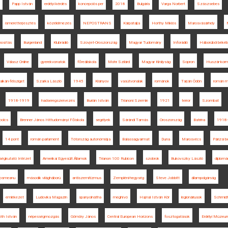
Papp István
erdélyi kérdés
koncepciós per
2018
Bulgária
Varga Norbert
Szászsebes
ismeretterjesztés
közélelmezés
NEPOSTRANS
Kárpátalja
Horthy Miklós
Marosvásárhely
M
nosítás
Burgenland
Klubrádió
Szovjet-Oroszország
Magyar Tudomány
Inforádió
Háborúból béké
Válasz Online
gyerekvonatok
főreáliskola
Mohr Szilárd
Magyar Királyság
Sopron
Huszár-kor
alkán-félsziget
Szarka László
1945
Kisinyov
vasútvonalak
románok
Tarján Ödön
román m
1918-1919
hadseregszervezés
Burián István
Trianoni Szemle
1921
terror
Szombat
olcs
Brenner János Hittudományi Főiskola
segélyek
Sárándi Tamás
Oroszország
Batrina
1918
14 pont
román parlament
Tótország autonómiája
Balassagyarmat
Duna
Marosvécs
Párizsi 
ségkutató Intézet
Amerikai Egyesült Államok
Trianon 100 Rubicon
szobrok
Bukovszky László
diplomá
Cosmeanu
második világháború
antiszemitizmus
Zempléni-hegység
Steve Jobbitt
állampolgárság
emlékezet
Ludovika Magazin
spanyolnátha
meghívó
Hajnal István Kör
legionáriusok
Schmidt
óth István
népességmozgás
Gömöry János
Central European Horizons
fosztogatások
Erdélyi Múzeu