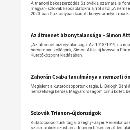
A trianoni békeszerződés Szlovákia számára is font
magyar–szlovák kapcsolatokra. Erről szól „A nemzet
2020-ban Pozsonyban kiadott könyv, amelyet munka
Az átmenet bizonytalansága – Simon Att
„Az átmenet bizonytalansága. Az 1918/1919-es imp
hamarosan kollégánk, Simon Attila új könyve a Fór
Kutatóközpont kiadásában.
Zahorán Csaba tanulmánya a nemzeti ö
Megjelent a kutatócsoportunk tagja, L. Balogh Béni á
nemzetiségi kérdés Magyarországon” című kötet, be
Szlovák Trianon-újdonságok
Kutatócsoportunk tagja, Szeghy-Gayer Veronika össz
szakmai diskurzusban a trianoni békeszerződés alá