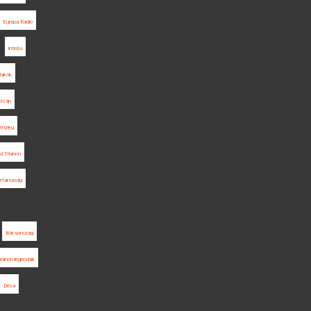
Európa Rádió
interjú
lakók
stván
ényleg
d Trianon
társaság
Bácsország
rianon-legendák
Déva