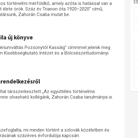
E
os történelmi mérföldkő, amely azóta is hatással van a
 élete örök. Száz év Trianon óta 1920–2020” című,
társunk, Zahorán Csaba mutat be.
ila új könyve
ériumváltás Pozsonytól Kassáig” címmmel jelenik meg
um Kisebbségkutató Intézet és a Bölcsészettudományi
nrendelkezésről
ltal társszerkesztett „Az együttélés történelme:
nne olvasható kollégánk, Zahorán Csaba tanulmánya is.
efoglalta, mi minden történt a szlovák közéletben és
írásának százéves évfordulója kapcsán.