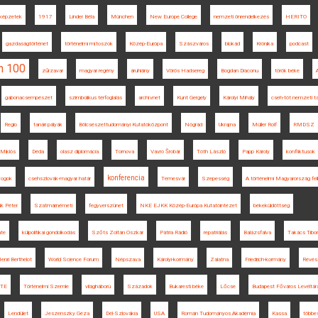
rképzetek
1917
Linder Béla
München
New Europe College
nemzeti önrendelkezés
HERITO
gazdaságtörténet
történelmi mítoszok
Közép-Európa
Szászváros
blokád
Krónika
podcast
n 100
zűrzavar
magyar regény
áruhiány
Vörös Hadsereg
Bogdan Diaconu
török béke
gabonacsempészet
szimbolikus térfoglalás
archívnet
Kunt Gergely
Károlyi Mihály
cseh-tót nemzeti t
Regio
tanári pályák
Bölcsészettudományi Kutatóközpont
Nógrád
Ukrajna
Müller Rolf
RMDSZ
 Miklós
Déda
olasz diplomácia
Tornova
Vavro Šrobár
Tóth László
Papp Károly
konfliktusok
konferencia
 jogok
csehszlovák-magyar határ
Temesvár
Szepesség
A történelmi Magyarország fe
ik Péter
Szatmárnémeti
fegyverszünet
NKE EJKK Közép-Európa Kutatóintézet
békeküldöttség
ate
külpolitikai gondolkodás
Szőts Zoltán Oszkár
Pátria Rádió
repatriálás
Balázsfalva
Takács Tibor
enri Berthelot
World Science Forum
Népszava
Károlyi-kormány
Zalatna
Friedrich-kormány
Révés
TE
Történelmi Szemle
világháború
Századok
Bukaresti béke
Lőcse
Budapest Főváros Levéltár
Lendület
Jeszenszky Géza
Dél-Szlovákia
USA
Román Tudományos Akadémia
Kassa
többes