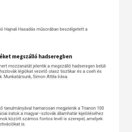
ió Hajnali Hasadás műsorában beszélgetett a
idéket megszálló hadseregben
ert mozzanatát jelentik a megszálló hadseregen belüli
hszlovák légiókat vezető olasz tisztikar és a cseh és
k. Munkatársunk, Simon Attila írása.
tő tanulmányával hamarosan megjelenik a Trianon 100
ciai iratok a magyar–szlovák államhatár kijelöléséhez
ok között számos fontos levél is szerepel, amelyek
tivációkat is.