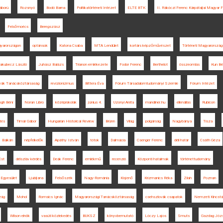
áború
Rozsnyó
Bodó Barna
Politikatörténeti Intézet
ELTE BTK
II. Rákóczi Ferenc Kárpátaljai Magyar F
Felsőmoécs
Beregszász
gyarországon
optánsok
Katona Csaba
MTA Lendület
kortárs képzőművészet
Történeti Magyarország
akubecz László
Juhász Balázs
Trianon emlékezete
Fodor Ferenc
Berthelot
összeomlás
Kun Bé
vák Tanácsköztársaság
revizionizmus
Bittera Éva
Fórum Társadalomtudományi Szemle
Fórum Intézet
ogh Béni
Noran Libro
középiskolák
június 4.
Uzonyi Anita
mandiner.hu
ellenállás
Rubicon
tés
Timár Gábor
Hungarian Historical Review
Brünn
Világ
polgárság
Nagybánya
Tisza
Balkán
népfelkelők
Apáthy István
tótok
Dalmácia
Csenger Ferenc
déli határ
Csáth Géza
Est
délszláv kérdés
Deák Ferenc
emlékmű
recenzió
Központi hatalmak
történettudomány
 Egyesület
Ljubljana
Felsőszék
Nagy-Románia
Kisjenő
Krizmanics Réka
Zilah
Poznan
zág
Mohol
Romsics Ignác
Magyarországi Tanácsköztársaság
csehszlovák csapatok
Nemzeti Kincstá
Wilson elnök
vasúti közlekedés
BUKSZ
könyvbemutató
Lóczy Lajos
Smuts
Gazdag Józ