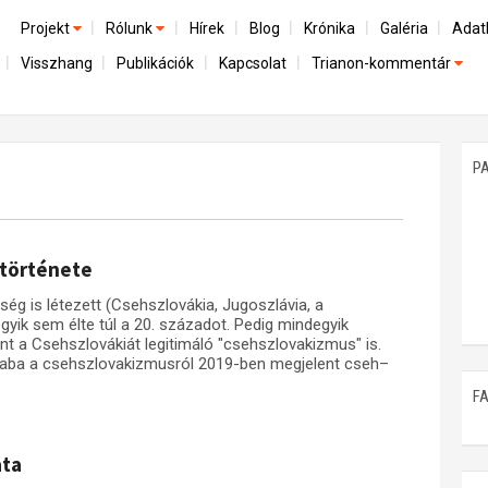
Projekt
Rólunk
Hírek
Blog
Krónika
Galéria
Adat
Visszhang
Publikációk
Kapcsolat
Trianon-kommentár
Előzmények
A kutatócsoport működéséről
Emlék
Dokumentumok
Nemzetközi kontextus: iratok és interpretációk
Munkatársaink
Mene
A trianoni szerződés
Az összeomlás és a magyar társadalom
P
Műhelymunkák
A békerendszer megszilárdulása
Utókor és emlékezet
 története
 is létezett (Csehszlovákia, Jugoszlávia, a
gyik sem élte túl a 20. századot. Pedig mindegyik
int a Csehszlovákiát legitimáló "csehszlovakizmus" is.
saba a csehszlovakizmusról 2019-ben megjelent cseh–
F
ata