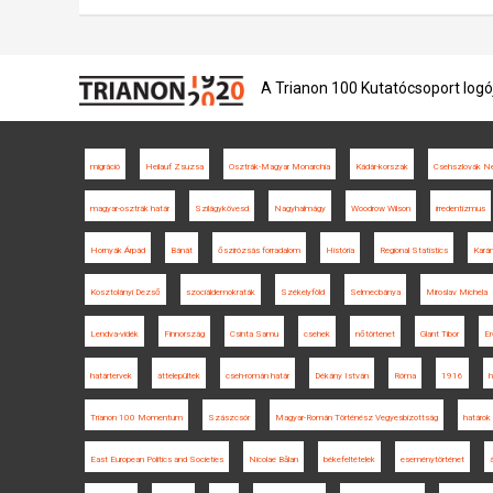
A Trianon 100 Kutatócsoport logó
migráció
Heilauf Zsuzsa
Osztrák-Magyar Monarchia
Kádár-korszak
Csehszlovák Ne
magyar-osztrák határ
Szilágykövesd
Nagyhalmágy
Woodrow Wilson
irredentizmus
Hornyák Árpád
Bánát
őszirózsás forradalom
História
Regional Statistics
Kará
Kosztolányi Dezső
szociáldemokraták
Székelyföld
Selmecbánya
Miroslav Michela
Lendva-vidék
Finnország
Csinta Samu
csehek
nőtörténet
Glant Tibor
E
határtervek
áttelepültek
cseh-román határ
Dékány István
Róma
1916
h
Trianon 100 Momentum
Szászcsór
Magyar-Román Történész Vegyesbizottság
határok
East European Politics and Societies
Nicolae Bălan
békefeltételek
eseménytörténet