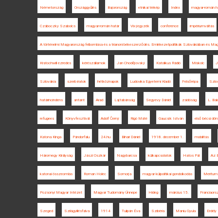
Németország
Országgyűlés
Bajorország
etnikai térkép
Index
magyar-román h
Czáboczky Szabolcs
magyar-román határ
Vix-jegyzék
conference
impériumváltás
A történelmi Magyarország felbomlása és a trianoni békeszerződés. Emlékezetpolitikák Szlovákiában és Ma
Kratochwill ezredes
kérészállamok
Jan Chodějovský
Katolikus Rádió
Miskolc
J
Szlovákia
szerb iratok
hétköznapok
Ludovika Egyetemi Kiadó
Felsőrépa
Szlo
határincindens
antant
Arad
Lajtabánság
Segyevy Dániel
zsidóság
L. Bal
refugees
Könyvfesztivál
Adolf Černý
Rigó Máté
Gaucsík István
első bécsi dön
Katona Kinga
Pándorfalu
24.hu
Bihari Dániel
1918. december 1.
mobilitás
Háromegy Királyság
Jászi Oszkár
Nagybarcsa
külkapcsolatok
Hatos Pál
Az 
katonai összeomlás
Roman Holec
Somorja
magyar külpolitikai gondolkodás
Meritum
Pozsonyi Magyar Intézet
Magyar Tudomány Ünnepe
Hideg
március 15.
Franciaors
Szeged
Szilágyillésfalva
1914
Tulipán Éva
Szibéria
Maniu Gyula
Erdély