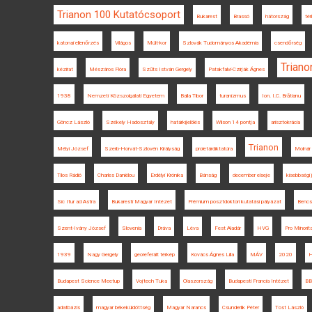
Trianon 100 Kutatócsoport
Bukarest
Brassó
hátország
té
katonai ellenőrzés
Világos
Múlt-kor
Szlovák Tudományos Akadémia
csendőrség
Triano
kézirat
Mészáros Flóra
Szűts István Gergely
Patakfalvi-Czirják Ágnes
1938
Nemzeti Közszolgálati Egyetem
Balla Tibor
turanizmus
Ion. I.C. Brătianu
Göncz László
Székely Hadosztály
határkijelölés
Wilson 14 pontja
arisztokrácia
Trianon
Mélyi József
Szerb-Horvát-Szlovén Királyság
proletárdiktatúra
Molnár
Tilos Rádió
Charles Daniélou
Erdélyi Krónika
Bánság
december elseje
kisebbségi
Sic Itur ad Astra
Bukaresti Magyar Intézet
Prémium posztdoktori kutatási pályázat
Bencs
Szent-Ivány József
Slovenia
Dráva
Léva
Fest Aladár
HVG
Pro Minorit
1939
Nagy Gergely
georeferált térkép
Kovács Ágnes Lilla
MÁV
2020
H
Budapest Science Meetup
Vojtech Tuka
Olaszország
Budapesti Francia Intézet
BB
adatbázis
magyar békeküldöttség
Magyar Narancs
Csunderlik Péter
Tost László