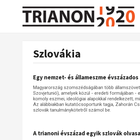
Szlovákia
Egy nemzet- és állameszme évszázados
Magyarország szomszédságában több államszövetség
Szovjetunió), amelyek közül - eredeti formájában - e
komoly eszmei, ideológiai alapokkal rendelkezett, m
Az alábbiakban kutatócsoportunk tagja, Zahorán C
szlovák tanulmánykötetről számol be.
A trianoni évszázad egyik szlovák olvas