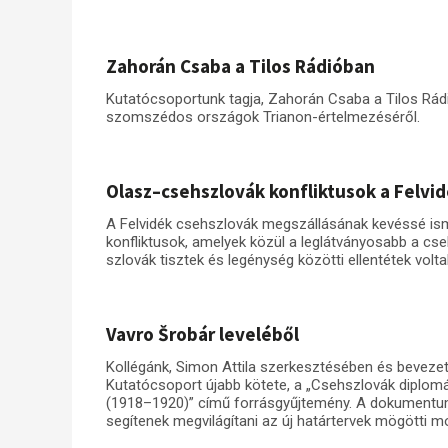
Zahorán Csaba a Tilos Rádióban
Kutatócsoportunk tagja, Zahorán Csaba a Tilos Rád
szomszédos országok Trianon-értelmezéséről.
Olasz–csehszlovák konfliktusok a Felv
A Felvidék csehszlovák megszállásának kevéssé ism
konfliktusok, amelyek közül a leglátványosabb a cse
szlovák tisztek és legénység közötti ellentétek volta
Vavro Šrobár leveléből
Kollégánk, Simon Attila szerkesztésében és beveze
Kutatócsoport újabb kötete, a „Csehszlovák diplomá
(1918–1920)” című forrásgyűjtemény. A dokumentum
segítenek megvilágítani az új határtervek mögötti mo