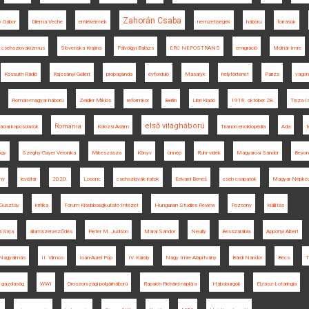
Zahorán Csaba
y Gábor
Dilema Veche
emlékérmék
nemzetiségek
háború
források
csehszlovakizmus
Slovenska Krajina
Pálvölgyi Balázs
ERC NEPOSTRANS
emigráció
Molnár Imre
Kossuth Rádió
Rajcsányi Gellért
propaganda
évforduló
Masaryk
helytörténet
Párizs
vagon
Román-magyar háború
Zeidler Miklós
reformkor
Berlin
Libri Kiadó
1918. október 28.
Tisza I
első világháború
Románia
áciai kapcsolatok
Kolozsi Ádám
Trianon enciklopédia
Ada
t
ógy
Szeghy-Gayer Veronika
Mikeszásza
Könyv
ünnep
Ruhr-vidék
Magyarosi Sándor
Beyon
ny
levéltár
2020.
Losonc
csehszlovák iratok
Edvard Beneš
cseh csapatok
Magyar Népköz
 Gusztáv
kritika
Fórum Kisebbségkutató Intézet
Hungarian Studies Review
Pozsony
kiállítás
 Sírja
államszerveződés
Pieter M. Judson
Márai Sándor
Neuilly
Besszarábia
Apponyi Albert
Nagyalmás
II. Vilmos
Ioan-Aurel Pop
IV. Károly
Nagy Imre Alapítvány
Bárdi Nándor
Bécs
T
gazdaság
WWI
Oroszországi polgárháború
Rapaich Richárd naplója
Habsburgok
Elzász-Lotaringia