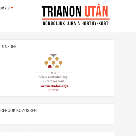
bázis
művek (feltöltés alatt)
kültek
ARTNEREK
ACEBOOK KÖZÖSSÉG