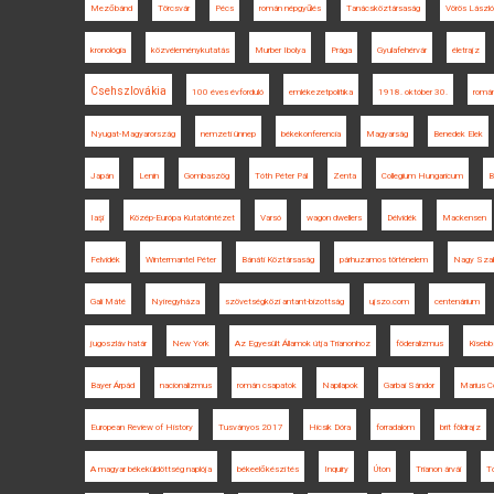
Mezőbánd
Törcsvár
Pécs
román népgyűlés
Tanácsköztársaság
Vörös László
kronológia
közvéleménykutatás
Murber Ibolya
Prága
Gyulafehérvár
életrajz
Csehszlovákia
100 éves évforduló
emlékezetpolitika
1918. október 30.
romá
Nyugat-Magyarország
nemzeti ünnep
békekonferencia
Magyarság
Benedek Elek
Japán
Lenin
Gombaszög
Tóth Péter Pál
Zenta
Collegium Hungaricum
B
Iaşi
Közép-Európa Kutatóintézet
Varsó
wagon dwellers
Délvidék
Mackensen
Felvidék
Wintermantel Péter
Bánáti Köztársaság
párhuzamos történelem
Nagy Szab
Gali Máté
Nyíregyháza
szövetségközi antant-bizottság
ujszo.com
centenárium
jugoszláv határ
New York
Az Egyesült Államok útja Trianonhoz
föderalizmus
Kisebb
Bayer Árpád
nacionalizmus
román csapatok
Napilapok
Garbai Sándor
Marius 
European Review of History
Tusványos 2017
Hicsik Dóra
forradalom
brit földrajz
A magyar békeküldöttség naplója
békeelőkészítés
Inquiry
Úton
Trianon árvái
T