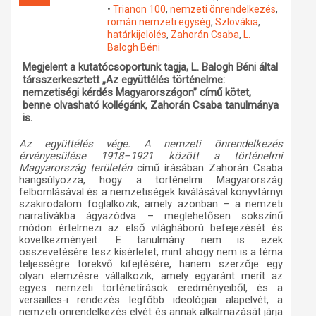
•
Trianon 100
,
nemzeti önrendelkezés
,
Műhelymunkák
román nemzeti egység
,
Szlovákia
,
határkijelölés
,
Zahorán Csaba
,
L.
Balogh Béni
Megjelent a kutatócsoportunk tagja, L. Balogh Béni által
társszerkesztett „Az együttélés történelme:
nemzetiségi kérdés Magyarországon” című kötet,
benne olvasható kollégánk, Zahorán Csaba tanulmánya
is.
Az együttélés vége. A nemzeti önrendelkezés
érvényesülése 1918–1921 között a történelmi
Magyarország területén
című írásában Zahorán Csaba
hangsúlyozza, hogy a történelmi Magyarország
felbomlásával és a nemzetiségek kiválásával könyvtárnyi
szakirodalom foglalkozik, amely azonban – a nemzeti
narratívákba ágyazódva – meglehetősen sokszínű
módon értelmezi az első világháború befejezését és
következményeit. E tanulmány nem is ezek
összevetésére tesz kísérletet, mint ahogy nem is a téma
teljességre törekvő kifejtésére, hanem szerzője egy
olyan elemzésre vállalkozik, amely egyaránt merít az
egyes nemzeti történetírások eredményeiből, és a
versailles-i rendezés legfőbb ideológiai alapelvét, a
nemzeti önrendelkezés elvét és annak alkalmazását járja