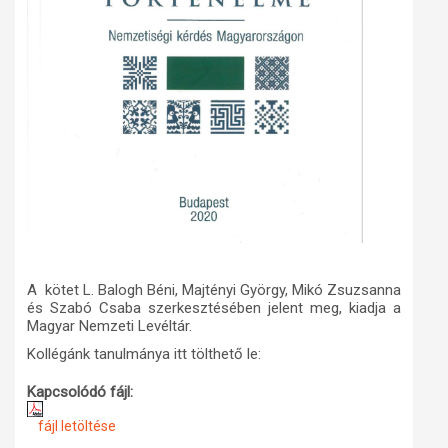
A
kötet
L. Balogh Béni, Majtényi György, Mikó Zsuzsanna
és Szabó Csaba szerkesztésében jelent meg, kiadja a
Magyar Nemzeti Levéltár.
Kollégánk tanulmánya itt tölthető le:
Kapcsolódó fájl:
fájl letöltése