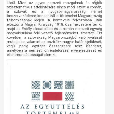
körül. Mivel az egyes nemzeti mozgalmak és régiók
szisztematikus áttekintésére nincs mód, ezért a román,
a szlovák és a nyugat-magyarországi német
önszerveződésre koncentrál a történelmi Magyarország
felbomlásának idején. A kontextus felvázolása után
először a Magyar Királyság 1918. őszi helyzetére tér ki,
majd az Erdély elcsatolása és a román nemzeti egység
megvalósulása felé vezető fejleményeket ismerteti. Ezt
követően a szlovákság Magyarországból való kiválását
mutatja be, valamint az osztrák–magyar határ kijelölését,
végül pedig egyfajta összegzésre tesz kísérletet,
amelyben a nemzeti önrendelkezés érvényesülését és
ellentmondásosságát elemzi.