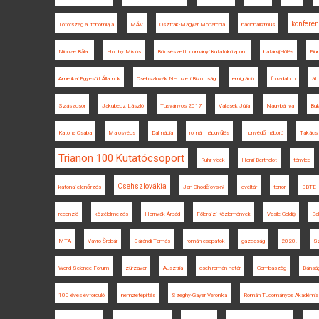
konferen
Tótország autonómiája
MÁV
Osztrák-Magyar Monarchia
nacionalizmus
Nicolae Bălan
Horthy Miklós
Bölcsészettudományi Kutatóközpont
határkijelölés
Fiu
Amerikai Egyesült Államok
Csehszlovák Nemzeti Bizottság
emigráció
forradalom
átt
Szászcsór
Jakubecz László
Tusványos 2017
Vallasek Júlia
Nagybánya
Buk
Katona Csaba
Marosvécs
Dalmácia
román népgyűlés
honvédő háború
Takács 
Trianon 100 Kutatócsoport
Ruhr-vidék
Henri Berthelot
tényleg
Csehszlovákia
katonai ellenőrzés
Jan Chodějovský
levéltár
terror
BBTE
recenzió
közélelmezés
Hornyák Árpád
Földrajzi Közlemények
Vasile Goldiș
Ba
MTA
Vavro Šrobár
Sárándi Tamás
román csapatok
gazdaság
2020.
Sz
World Science Forum
zűrzavar
Ausztria
cseh-román határ
Gombaszög
Bánsá
100 éves évforduló
nemzetépítés
Szeghy-Gayer Veronika
Román Tudományos Akadémia