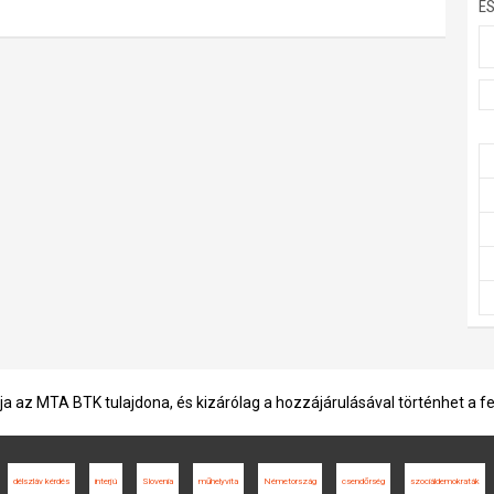
E
ja az MTA BTK tulajdona, és kizárólag a hozzájárulásával történhet a f
délszláv kérdés
interjú
Slovenia
műhelyvita
Németország
csendőrség
szociáldemokraták