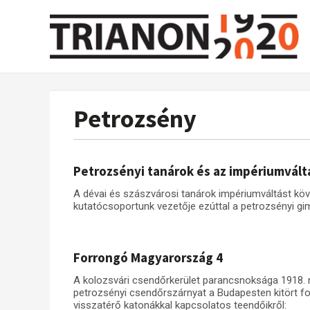
Petrozsény
Petrozsényi tanárok és az impériumvált
A dévai és szászvárosi tanárok impériumváltást kö
kutatócsoportunk vezetője ezúttal a petrozsényi gim
Forrongó Magyarország 4
A kolozsvári csendőrkerület parancsnoksága 1918. n
petrozsényi csendőrszárnyat a Budapesten kitört for
visszatérő katonákkal kapcsolatos teendőikről: