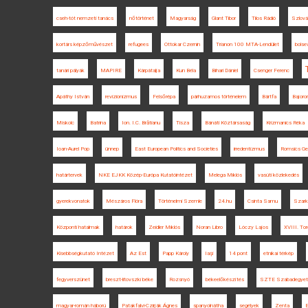
cseh-tót nemzeti tanács
nőtörténet
Magyarság
Glant Tibor
Tilos Rádió
Szlov
kortárs képzőművészet
refugees
Ottokar Czernin
Trianon 100 MTA-Lendület
bols
tanári pályák
MAPIRE
Kárpátalja
Kun Béla
Bihari Dániel
Csenger Ferenc
Apáthy István
revizionizmus
Felsőrépa
párhuzamos történelem
Bártfa
Bajoro
Miskolc
Batrina
Ion. I.C. Brătianu
Tisza
Bánáti Köztársaság
Krizmanics Réka
Ioan-Aurel Pop
ünnep
East European Politics and Societies
irredentizmus
Romsics Ge
határtervek
NKE EJKK Közép-Európa Kutatóintézet
Melega Miklós
vasúti közlekedés
gyerekvonatok
Mészáros Flóra
Történelmi Szemle
24.hu
Csinta Samu
Szark
Központi hatalmak
határok
Zeidler Miklós
Noran Libro
Lóczy Lajos
XVIII. Tor
Kisebbségkutató Intézet
Az Est
Papp Károly
Iaşi
14 pont
etnikai térkép
fegyverszünet
breszt-litovszki béke
Rozsnyó
békeelőkészítés
SZTE Szabadegye
magyar-román háború
Patakfalvi-Czirják Ágnes
spanyolnátha
segélyek
Zenta