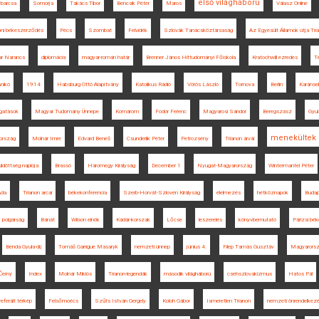
első világháború
barcsa
Somorja
Takács Tibor
Bencsik Péter
Maros
Válasz Online
noni békeszerződés
Pécs
Szombat
Felvidék
Szlovák Tanácsköztársaság
Az Egyesült Államok útja Tr
r Narancs
diplomácia
magyar-román határ
Brenner János Hittudományi Főiskola
Kratochwill ezredes
T
nikó
1914
Habsburg Ottó Alapítvány
Katolikus Rádió
Vörös László
Tornova
Berlin
Karánse
gatások
Magyar Tudomány Ünnepe
Komárom
Fodor Ferenc
Magyarosi Sándor
Beregszász
Gyul
menekültek
ország
Molnár Imre
Edvard Beneš
Csunderlik Péter
Petrozsény
Trianon árvái
ldöttség naplója
Brassó
Háromegy Királyság
December 1
Nyugat-Magyarország
Wintermantel Péter
Ada
Trianon arcai
békekonferencia
Szerb-Horvát-Szlovén Királyság
élelmezés
hétköznapok
Budap
polgárság
Bánát
Wilson elnök
Kádár-korszak
Lőcse
leszerelés
könyvbemutató
Párizsi bé
Benda Gyula-díj
Tomáš Garrigue Masaryk
nemzeti ünnep
június 4.
Filep Tamás Gusztáv
Magyarors
Černý
Index
Molnár Miklós
Trianon-legendák
második világháború
csehszlovakizmus
Hatos Pál
eferált térkép
Felsőmoécs
Szűts István Gergely
Koloh Gábor
Ismeretlen Trianon
nemzeti önrendelkez