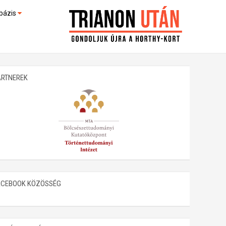
bázis
művek (feltöltés alatt)
kültek
ARTNEREK
ACEBOOK KÖZÖSSÉG