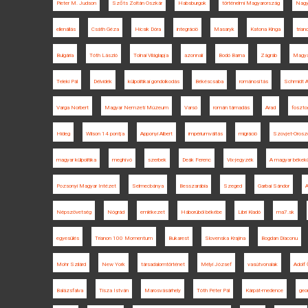
Pieter M. Judson
Szőts Zoltán Oszkár
Habsburgok
történelmi Magyarország
Nagy
ellenállás
Csáth Géza
Hicsik Dóra
integráció
Masaryk
Katona Kinga
tria
Bulgária
Tóth László
Tolnai Világlapja
azonnali
Bodó Barna
Zágráb
Magya
Teleki Pál
Délvidék
külpolitikai gondolkodás
Békéscsaba
románosítás
Schmidt A
Varga Norbert
Magyar Nemzeti Múzeum
Varsó
román támadás
Arad
foszto
Hideg
Wilson 14 pontja
Apponyi Albert
impériumváltás
migráció
Szovjet-Orosz
magyar külpolitika
meghívó
szerbek
Deák Ferenc
Vix-jegyzék
A magyar békekü
Pozsonyi Magyar Intézet
Selmecbánya
Besszarábia
Szeged
Garbai Sándor
Népszövetség
Nógrád
emlékezet
Háborúból békébe
Libri Kiadó
ma7.sk
egyesülés
Trianon 100 Momentum
Bukarest
Slovenska Krajina
Bogdan Diaconu
Mohr Szilárd
New York
társadalomtörténet
Mélyi József
vasútvonalak
Adolf 
Balázsfalva
Tisza István
Marosvásárhely
Tóth Péter Pál
Kárpát-medence
geor