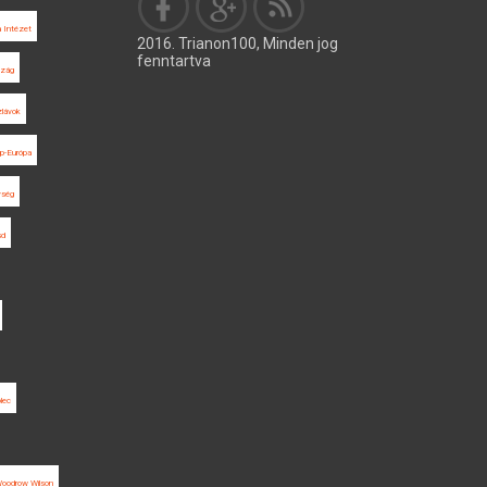
a Intézet
2016. Trianon100, Minden jog
fenntartva
szág
lávok
p-Európa
ység
sd
lec
oodrow Wilson