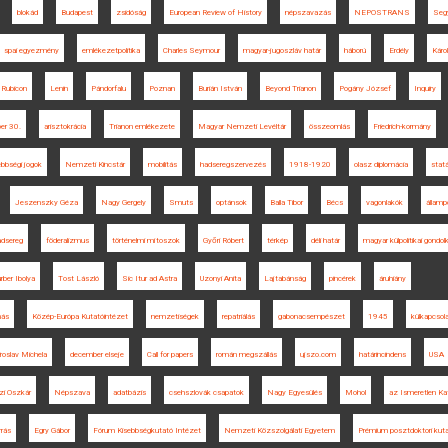
blokád
Budapest
zsidóság
European Review of History
népszavazás
NEPOSTRANS
Segy
spai egyezmény
emlékezetpolitika
Charles Seymour
magyar-jugoszláv határ
háború
Erdély
Káro
 Rubicon
Lenin
Pándorfalu
Poznan
Burián István
Beyond Trianon
Pogány József
Inquiry
er 30.
arisztokrácia
Trianon emlékezete
Magyar Nemzeti Levéltár
összeomlás
Friedrich-kormány
ebbségi jogok
Nemzeti Kincstár
mobilitás
hadseregszervezés
1918-1920
olasz diplomácia
stat
Jeszenszky Géza
Nagy Gergely
Smuts
optánsok
Balla Tibor
Bécs
vagonlakók
államp
dsereg
föderalizmus
történelmi mítoszok
Győri Róbert
térkép
déli határ
magyar külpolitikai gondo
ber Ibolya
Tost László
Sic Itur ad Astra
Uzonyi Anita
Lajtabánság
pincérek
áruhiány
más
Közép-Európa Kutatóintézet
nemzetiségek
repatriálás
gabonacsempészet
1945
külkapcsol
roslav Michela
december elseje
Call for papers
román megszállás
ujszo.com
határincindens
USA
zi Oszkár
Népszava
adatbázis
csehszlovák csapatok
Nagy Egyesülés
Mohol
az Ismeretlen Ka
rrás
Egry Gábor
Fórum Kisebbségkutató Intézet
Nemzeti Közszolgálati Egyetem
Prémium posztdoktori kuta