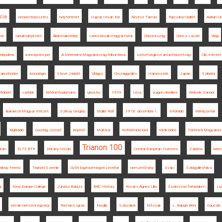
cia
ismeretterjesztés
helytörténet
Hajnal István Kör
Révész Tamás
Rajcsányi Gellért
Adrian Ci
me
tanulmánykötet
Állami lakótelep
csehszlovák-magyar határ
Olaszország
Göncz László
Világ
elepültek
koncepciós per
A történelmi Magyarország felbomlása
szövetségközi antant-bizottság
Clio Intézet
aresti béke
kronológia
Steve Jobbitt
Világos
Országgyűlés
Háromszék
Japán
Szibéria
Róbert
csehek
történettudomány
ujkor.hu
1939
Léva
wagon dwellers
Wekerle Sándor
Bukaresti Magyar Intézet
Szilvay Gergely
Müller Rolf
1918. december 1.
Inforádió
térképzetek
Klubrádió
Gazdag József
Kisjenő
Múlt-kor
Rothermere lord
török béke
Történeti Magyaror
Trianon 100
lkán
ELTE BTK
Dékány István
Central European Horizons
Zalatna
békef
iklay Ferenc
Trianoni Szemle
Győri Egyházmegyei Levéltár
nemzetőrség
Svájc
Szilágyillésfalva
g
New Europe College
Juhász Balázs
BBC History
Kovács Ágnes Lilla
őszirózsás forradalom
Luc
román nemzeti egység
Romsics Ignác
Neuilly
Szlovákia
Erőszak
L. Balogh Béni
Gaucsík 