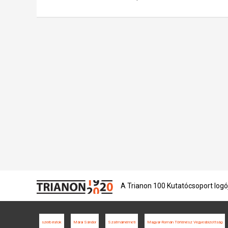
A Trianon 100 Kutatócsoport logó
szerb iratok
Márai Sándor
Szatmárnémeti
Magyar-Román Történész Vegyesbizottság