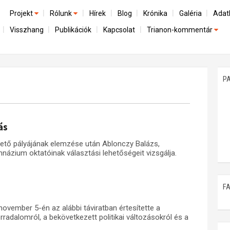
Projekt
Rólunk
Hírek
Blog
Krónika
Galéria
Adat
Visszhang
Publikációk
Kapcsolat
Trianon-kommentár
Előzmények
A kutatócsoport működéséről
Emlék
Dokumentumok
Nemzetközi kontextus: iratok és interpretációk
Munkatársaink
Mene
A trianoni szerződés
Az összeomlás és a magyar társadalom
P
Műhelymunkák
A békerendszer megszilárdulása
Utókor és emlékezet
ás
vető pályájának elemzése után Ablonczy Balázs,
názium oktatóinak választási lehetőségeit vizsgálja.
F
ovember 5-én az alábbi táviratban értesítette a
radalomról, a bekövetkezett politikai változásokról és a