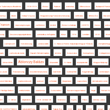
ák Tudományos Akadémia
1918-1919
Elzász
Rubicon
workshop
Mikeszásza
Budapesti Franci
evizmus
Brünn
Heilauf Zsuzsa
Magyarországi Tanácsköztársaság
ratifikálás
Bittera Éva
Bácsor
Trianon
népességmozgás
conference
kézirat
Elzász-Lotaringia
HERITO
Kassa
pánsz
rszág
Oroszországi polgárháború
szimbolikus térfoglalás
Könyv
1916
Lendület
2020
Közé
csempészet
Horvátország
Lendva-vidék
II. Rákóczi Ferenc Kárpátaljai Magyar Főiskola
Zempléni-heg
rgely
csehszlovák iratok
Rapaich Richárd naplója
oktatás
Szászváros
Nyíregyháza
Szilágyköve
Ablonczy Balázs
Simon Attila
Muravidék
IV. Károly
középiskolák
Magyar Királyság
a László
Franciaország
közvéleménykutatás
Gali Máté
Székelyföld
Nagyhalmágy
centenárium
ockói Diáktábor
Hajdúszoboszló
podcast
évforduló
Burgenland
Jugoszlávia
demarkációs vonal
Pálvölgyi Balázs
erdélyi kérdés
turanizmus
Szászsebes
Román-magyar háború
Regio
Roman Ho
tem
II. Vilmos
világháború
1918. október 28.
Martonos
hvg.hu
Párizs
Gömöry János
ERC NEPOSTRANS
békeküldöttség
História
Tulipán Éva
HVG
Ipoly
1938
antant
W