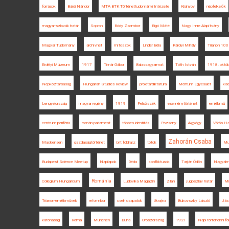
források
Bárdi Nándor
MTA BTK Történettudományi Intézete
Kisinyov
népfelkelők
magyar-szlovák határ
Sopron
Bódy Zsombor
Rigó Máté
Nagy Imre Alapítvány
Magyar Tudomány
archívnet
mítoszok
Linder Béla
Károlyi Mihály
Trianon 100
Erdélyi Múzeum
1917
Timár Gábor
Balassagyarmat
Tóth István
1918. októb
Népköztársaság
Hungarian Studies Review
proletárdiktatúra
Meritum Egyesület
kis
Lengyelország
magyar regény
1919
Felsőszék
eseménytörténet
emlékmű
centrum-periféria
román parlament
többes identitás
Pozsony
Algyógy
Vörös Ha
Zahorán Csaba
Mackensen
gazdaságtörténet
brit földrajz
tótok
Mur
Budapest Science Meetup
Napilapok
Déda
konfliktusok
Tarján Ödön
Nagyal
Románia
Collegium Hungaricum
Ludovika Magazin
Zilah
jugoszláv határ
Mi
Trianon-emlékművek
reformkor
cseh csapatok
Ukrajna
Bukovszky László
Jás
katonaság
Róma
München
Duna
Oroszország
1921
Napi történelmi fo