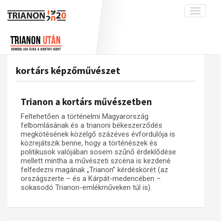
Toggle
navigati
Projekt
Rólunk
Előzmények
Hírek
A kutatócsoport működéséről
Nemzetközi kontextus: iratok és
kortárs képzőművészet
interpretációk
Blog
Munkatársaink
Az összeomlás és a magyar társadalom
Krónika
Trianon a kortárs művészetben
A békerendszer megszilárdulása
Galéria
Feltehetően a történelmi Magyarország
Utókor és emlékezet
Adatbázis
felbomlásának és a trianoni békeszerződés
megkötésének közelgő százéves évfordulója is
Visszhang
Emlékművek (feltöltés alatt)
közrejátszik benne, hogy a történészek és
politikusok valójában sosem szűnő érdeklődése
Publikációk
Menekültek
mellett mintha a művészeti szcéna is kezdené
felfedezni magának „Trianon” kérdéskörét (az
Kapcsolat
országszerte – és a Kárpát-medencében –
Trianon-kommentár
sokasodó Trianon-emlékműveken túl is).
Dokumentumok
A trianoni szerződés