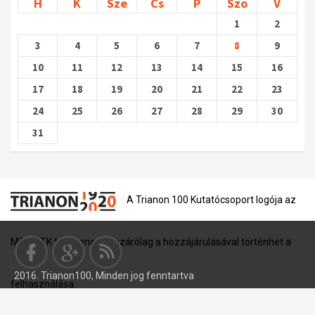
H
K
Sze
Cs
P
Szo
V
1
2
3
4
5
6
7
8
9
10
11
12
13
14
15
16
17
18
19
20
21
22
23
24
25
26
27
28
29
30
31
A Trianon 100 Kutatócsoport logója az
MTA BTK tulajdona, és kizárólag a hozzájárulásával történhet a
2016. Trianon100, Minden jog fenntartva
felhasználása.