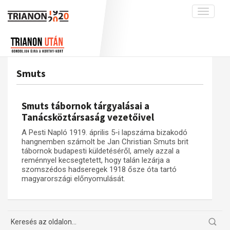
Toggle
navigati
Projekt
Rólunk
Előzmények
Hírek
A kutatócsoport működéséről
Nemzetközi kontextus: iratok és
Smuts
interpretációk
Blog
Munkatársaink
Az összeomlás és a magyar társadalom
Krónika
Smuts tábornok tárgyalásai a
A békerendszer megszilárdulása
Galéria
Tanácsköztársaság vezetőivel
Utókor és emlékezet
Adatbázis
A Pesti Napló 1919. április 5-i lapszáma bizakodó
hangnemben számolt be Jan Christian Smuts brit
Visszhang
Emlékművek (feltöltés alatt)
tábornok budapesti küldetéséről, amely azzal a
reménnyel kecsegtetett, hogy talán lezárja a
Publikációk
Menekültek
szomszédos hadseregek 1918 ősze óta tartó
Kapcsolat
magyarországi előnyomulását.
Trianon-kommentár
Dokumentumok
A trianoni szerződés