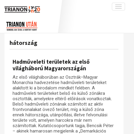
Toggle
navigati
Projekt
Rólunk
Előzmények
Hírek
A kutatócsoport működéséről
Nemzetközi kontextus: iratok és
hátország
interpretációk
Blog
Munkatársaink
Az összeomlás és a magyar társadalom
Krónika
Hadműveleti területek az első
A békerendszer megszilárdulása
Galéria
világháború Magyarországán
Utókor és emlékezet
Adatbázis
Az első világháborúban az Osztrák–Magyar
Monarchia hadvezetése hadműveleti területeket
Visszhang
Emlékművek (feltöltés alatt)
alakított ki a birodalom mindkét felében. A
hadműveleti területeket belső és külső zónákra
Publikációk
Menekültek
osztották, amelyekre eltérő előírások vonatkoztak.
Kapcsolat
Belső hadműveleti zónának számított az aktív
frontvonalakat övező terület, míg a külső zóna
Trianon-kommentár
ennek hátországa, utánpótlási, illetve felvonulási
területe volt, amelyen harcokra már nem
Dokumentumok
számítottak. Kutatócsoportunk tagja, Bencsik Péter
– akinek hamarosan megjelenik a „Demarkációs
A trianoni szerződés