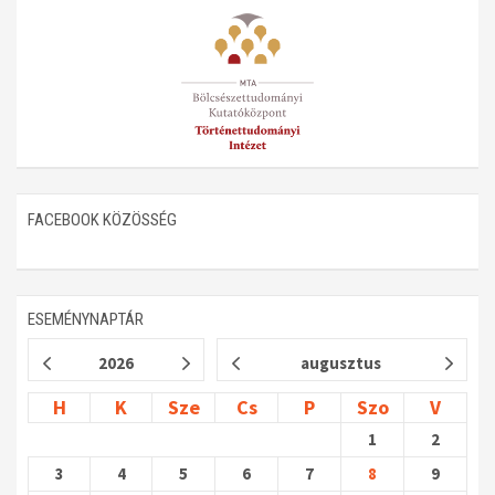
FACEBOOK KÖZÖSSÉG
ESEMÉNYNAPTÁR
2026
augusztus
H
K
Sze
Cs
P
Szo
V
1
2
3
4
5
6
7
8
9