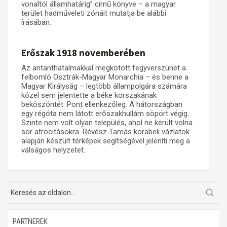
vonaltól államhatárig” című könyve – a magyar
terület hadműveleti zónáit mutatja be alábbi
Műhelymunkák
írásában.
Erőszak 1918 novemberében
Az antanthatalmakkal megkötött fegyverszünet a
felbomló Osztrák-Magyar Monarchia – és benne a
Magyar Királyság – legtöbb állampolgára számára
közel sem jelentette a béke korszakának
beköszöntét. Pont ellenkezőleg. A hátországban
egy régóta nem látott erőszakhullám söpört végig.
Szinte nem volt olyan település, ahol ne került volna
sor atrocitásokra. Révész Tamás korabeli vázlatok
alapján készült térképek segítségével jeleníti meg a
válságos helyzetet.
PARTNEREK