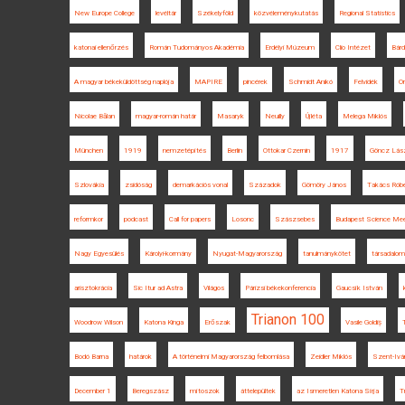
New Europe College
levéltár
Székelyföld
közvéleménykutatás
Regional Statistics
katonai ellenőrzés
Román Tudományos Akadémia
Erdélyi Múzeum
Clio Intézet
Bárd
A magyar békeküldöttség naplója
MAPIRE
pincérek
Schmidt Anikó
Felvidék
Or
Nicolae Bălan
magyar-román határ
Masaryk
Neuilly
Újléta
Melega Miklós
München
1919
nemzetépítés
Berlin
Ottokar Czernin
1917
Göncz Lás
Szlovákia
zsidóság
demarkációs vonal
Századok
Gömöry János
Takács Róbe
reformkor
podcast
Call for papers
Losonc
Szászsebes
Budapest Science Me
Nagy Egyesülés
Károlyi-kormány
Nyugat-Magyarország
tanulmánykötet
társadalom
arisztokrácia
Sic Itur ad Astra
Világos
Párizsi békekonferencia
Gaucsík István
Trianon 100
Woodrow Wilson
Katona Kinga
Erőszak
Vasile Goldiș
Bodó Barna
határok
A történelmi Magyarország felbomlása
Zeidler Miklós
Szent-Ivá
December 1
Beregszász
mítoszok
áttelepültek
az Ismeretlen Katona Sírja
T