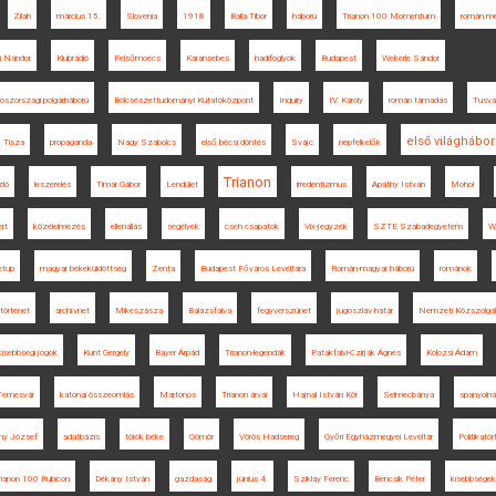
Zilah
március 15.
Slovenia
1918
Balla Tibor
háború
Trianon 100 Momentum
román me
i Nándor
Klubrádió
Felsőmoécs
Karánsebes
hadifoglyok
Budapest
Wekerle Sándor
oszországi polgárháború
Bölcsészettudományi Kutatóközpont
Inquiry
IV. Károly
román támadás
Tusv
első világhábo
Tisza
propaganda
Nagy Szabolcs
első bécsi döntés
Svájc
népfelkelők
Trianon
zló
leszerelés
Timár Gábor
Lendület
irredentizmus
Apáthy István
Mohol
rt
közélelmezés
ellenállás
segélyek
cseh csapatok
Vix-jegyzék
SZTE Szabadegyetem
Wi
etup
magyar békeküldöttség
Zenta
Budapest Főváros Levéltára
Román-magyar háború
románok
történet
archívnet
Mikeszásza
Balázsfalva
fegyverszünet
jugoszláv határ
Nemzeti Közszolgál
kisebbségi jogok
Kunt Gergely
Bayer Árpád
Trianon-legendák
Patakfalvi-Czirják Ágnes
Kolozsi Ádám
Temesvár
katonai összeomlás
Martonos
Trianon árvái
Hajnal István Kör
Selmecbánya
spanyolná
ny József
adatbázis
török béke
Gömör
Vörös Hadsereg
Győri Egyházmegyei Levéltár
Politikatö
rianon 100 Rubicon
Dékány István
gazdaság
június 4.
Sziklay Ferenc
Bencsik Péter
kisebbségek