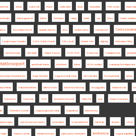
ékérmék
térkép
Hatos Pál
Fiume
Linder Béla
Déda
Muravidék
Tóth István
Koloh Gáb
tonómiája
Balassagyarmat
Bártfa
Felsőrépa
Hideg
Erdély
Iaşi
Dráva
Charles Daniélou
Csehszlováki
sinyov
Kosztolányi Dezső
Bogdan Diaconu
Déva
Murber Ibolya
csempészet
Szeghy-Gayer Veronika
Szőts Zoltán Oszkár
Tóth László
Molnár Imre
Algyógy
Krizmanics Réka
Németország
Libri Kiadó
Heilauf Zsuzsa
1918-1920
Szászcsór
Szilágykövesd
gazdaság
utatócsoport
georeferált térkép
nőtörténet
Bánát
MTA Lendület
Habsburg Ottó Alapítvány
ép-Európa Kutatóintézet
Nagy-Románia
magyar-osztrák határ
Dél-Szlovákia
fosztogatások
ünnep
rolyi Mihály
Háborúból békébe
Dilema Veche
Bánáti Köztársaság
Országgyűlés
Kádár-korszak
em
Marosvécs
Felsőszék
1939
történelmi mítoszok
Teleki Pál
Ipoly
Marius Cosmeanu
áb
Történelmi Szemle
magyar-jugoszláv határ
Nagyalmás
bolsevizmus
gyarországon
cseh-tót nemzeti tanács
centenárium
Szatmárnémeti
Gali Máté
oktatás
Lőcse
konferencia
 Rádió
Trianoni Szemle
Friedrich-kormány
párhuzamos történelem
magyar külpolitika