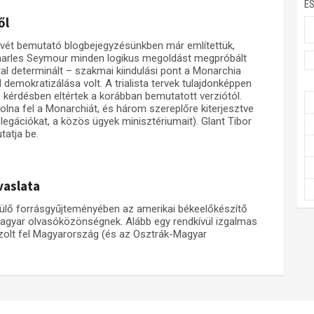
E
ől
vét bemutató blogbejegyzésünkben már említettük,
Charles Seymour minden logikus megoldást megpróbált
ltal determinált – szakmai kiindulási pont a Monarchia
demokratizálása volt. A trialista tervek tulajdonképpen
s kérdésben eltértek a korábban bemutatott verziótól.
na fel a Monarchiát, és három szereplőre kiterjesztve
delegációkat, a közös ügyek minisztériumait). Glant Tibor
tatja be.
vaslata
zülő forrásgyűjteményében az amerikai békeelőkészítő
agyar olvasóközönségnek. Alább egy rendkívül izgalmas
ázolt fel Magyarország (és az Osztrák-Magyar