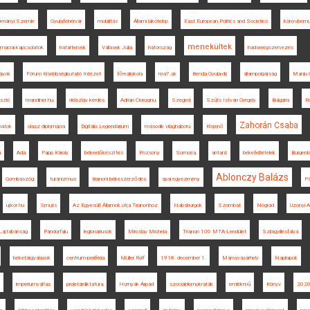
ományi Szemle
Gyulafehérvár
mobilitás
Állami lakótelep
East European Politics and Societies
könyvbemu
menekültek
omáciai kapcsolatok
határtervek
Vallasek Júlia
hátország
hadseregszervezés
ávok
Fórum Kisebbségkutató Intézet
főreáliskola
ma7.sk
Benda Gyula-díj
állampolgárság
Maniu 
szló
mandiner.hu
délszláv kérdés
Adrian Cioroianu
Szeged
Szűts István Gergely
Bulgária
R
Zahorán Csaba
natok
olasz diplomácia
Digitális Legendárium
második világháború
Kisjenő
u
Ada
Papp Károly
békeelőkészítés
Pozsony
Somorja
antant
békefeltételek
Burgenl
Ablonczy Balázs
Gombaszög
turanizmus
trianoni békeszerződés
spai egyezmény
Pá
ujkor.hu
Smuts
Az Egyesült Államok útja Trianonhoz
Habsburgok
Szombat
Nógrád
Uzonyi A
Lajtabánság
Pándorfalu
legionáriusok
Miroslav Michela
Trianon 100 MTA-Lendület
Szilágyillésfalva
béketárgyalások
centrum-periféria
Müller Rolf
1918. december 1.
Marosvásárhely
Napilapok
impériumváltás
proletárdiktatúra
Hornyák Árpád
szociáldemokraták
emlékmű
Könyv
2020