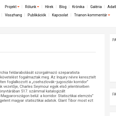
Projekt
Rólunk
Hírek
Blog
Krónika
Galéria
Adat
Visszhang
Publikációk
Kapcsolat
Trianon-kommentár
Előzmények
A kutatócsoport működéséről
Emlék
Dokumentumok
Nemzetközi kontextus: iratok és interpretációk
Munkatársaink
Mene
A trianoni szerződés
Az összeomlás és a magyar társadalom
P
Műhelymunkák
A békerendszer megszilárdulása
Utókor és emlékezet
chia feldarabolását szorgalmazó szeparatista
követelést fogalmaztak meg. Az Inquiry névre keresztelt
ten foglalkozott a „csehszlovák–jugoszláv korridor”
k vezetője, Charles Seymour egyik első jelentésében
y könyvtárában 517. számmal katalogizált
F
gyarországon belül: a korridor. Statisztikai elemzés”
gjelent magyar statisztikai adatok. Glant Tibor most ezt