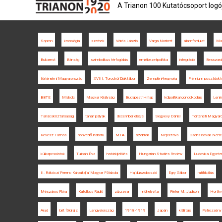
A Trianon 100 Kutatócsoport logó
Sopron
kronológia
szerbek
Vörös László
Varga Norbert
államfordulat
Ma
Bukarest
Bánság
szimbolikus térfoglalás
emlékezetpolitika
integráció
Besszará
történelmi Magyarország
XVIII. Torockói Diáktábor
Zempléni-hegység
Prémium posztdoktor
BBTE
Miskolc
Magyar Királyság
Budapesti Hírlap
külpolitikai gondolkodás
Lenin
Tanácsköztársaság
tanári pályák
december elseje
Segyevy Dániel
Történeti Magyar
Révész Tamás
honvédő háború
MTA
szobrok
Népszava
Csehszlovák Nemz
külkapcsolatok
Tulipán Éva
határkijelölés
Hungarian Studies Review
Ludovika Egyete
II. Rákóczi Ferenc Kárpátaljai Magyar Főiskola
Hajdúszoboszló
Egry Gábor
ratifikálás
Mészáros Flóra
Katolikus Rádió
zűrzavar
műhelyvita
Pieter M. Judson
Horthy
Arad
brit földrajz
Lengyelország
1918-1919
Japán
kiállítás
Petrozsény