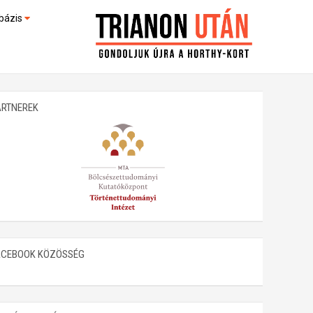
bázis
művek (feltöltés alatt)
kültek
ARTNEREK
ACEBOOK KÖZÖSSÉG