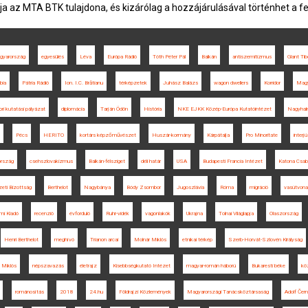
ja az MTA BTK tulajdona, és kizárólag a hozzájárulásával történhet a f
gyarország
egyesülés
Léva
Európa Rádió
Tóth Péter Pál
Balkán
antiszemitizmus
Glant Tib
bia
Pátria Rádió
Ion. I.C. Brătianu
térképzetek
Juhász Balázs
wagon dwellers
Korridor
Magy
i kutatási pályázat
diplomácia
Tarján Ödön
História
NKE EJKK Közép-Európa Kutatóintézet
Nagyhal
Pécs
HERITO
kortárs képzőművészet
Huszár-kormány
Kárpátalja
Pro Minoritate
interjú
ország
csehszlovakizmus
Balkán-félsziget
déli határ
USA
Budapesti Francia Intézet
Katona Csa
eti Bizottság
Berthelot
Nagybánya
Bódy Zsombor
Jugoszlávia
Róma
migráció
vasútvona
mi Kiadó
recenzió
évforduló
Ruhr-vidék
vagonlakók
Ukrajna
Tolnai Világlapja
Olaszország
Henri Berthelot
meghívó
Trianon arcai
Molnár Miklós
etnikai térkép
Szerb-Horvát-Szlovén Királyság
 Miklós
népszavazás
életrajz
Kisebbségkutató Intézet
magyar-román háború
Bukaresti béke
kö
románosítás
2018
24.hu
Földrajzi Közlemények
Magyarországi Tanácsköztársaság
Adolf Čer