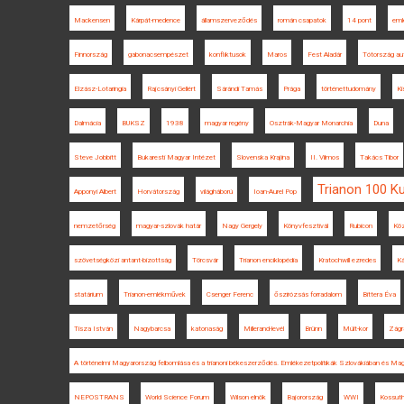
Mackensen
Kárpát-medence
államszerveződés
román csapatok
14 pont
eml
Finnország
gabonacsempészet
konfliktusok
Maros
Fest Aladár
Tótország au
Elzász-Lotaringia
Rajcsányi Gellért
Sárándi Tamás
Prága
történettudomány
Ki
Dalmácia
BUKSZ
1938
magyar regény
Osztrák-Magyar Monarchia
Duna
Steve Jobbitt
Bukaresti Magyar Intézet
Slovenska Krajina
II. Vilmos
Takács Tibor
Trianon 100 K
Apponyi Albert
Horvátország
világháború
Ioan-Aurel Pop
nemzetőrség
magyar-szlovák határ
Nagy Gergely
Könyvfesztivál
Rubicon
Köz
szövetségközi antant-bizottság
Törcsvár
Trianon enciklopédia
Kratochwill ezredes
Ká
statárium
Trianon-emlékművek
Csenger Ferenc
őszirózsás forradalom
Bittera Éva
Tisza István
Nagybarcsa
katonaság
Millerand-levél
Brünn
Múlt-kor
Zágr
A történelmi Magyarország felbomlása és a trianoni békeszerződés. Emlékezetpolitikák Szlovákiában és Ma
NEPOSTRANS
World Science Forum
Wilson elnök
Bajorország
WWI
Kossuth