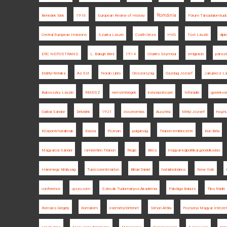
Románia
Benedek Elek
1916
European Review of History
Fórum Társadalomtud
Central European Horizons
Szarka László
Csáth Géza
HVG
Tost László
dipl
ERC NEPOSTRANS
L. Balogh Béni
1914
Charles Seymour
emigráció
pánszl
Erdélyi Krónika
Az Est
Noran Libro
Oroszország
Gazdag József
Jakubecz Lá
Bukovszky László
RMDSZ
nemzetiségek
koncepciós per
Inforádió
gyerekvo
Garbai Sándor
Délvidék
1921
összeomlás
Ausztria
Mélyi József
hvg.h
Központi hatalmak
Kassa
Poznan
polgárság
Trianon emlékezete
Kun Béla
Magyarosi Sándor
Ismeretlen Trianon
Regio
Bécs
magyar külpolitikai gondolkodás
Háromegy Királyság
Turócszentmárton
Bihari Dániel
határincindens
New York
conference
ujszo.com
Szlovák Tudományos Akadémia
Pálvölgyi Balázs
Tilos Rádió
Romsics Gergely
Komárom
eseménytörténet
Simon Attila
Pozsonyi Magyar Intézet