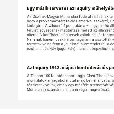
Egy másik tervezet az Inquiry műhelyéb
Az Osztrák-Magyar Monarchia föderalizálásának ter
hogy a problémakörért felelős amerikai szakértő, 
körbejárni. A wilsoni 14 pont után a – nagypolitika á
területi egységének megtartása mellett az államrend 
alternatív konföderációs tervek voltak, de két fonto
Nem hat, hanem csak három tagállamra osztották vol
tartották volna fenn a „dualista” államrendet (pl. a 
ezúttal a délszláv (jugoszláv) trialista elképzelést mu
Az Inquiry 1918. májusi konföderációs ja
A Trianon 100 Kutatócsoport tagja, Glant Tibor kés
munkálatok anyagaiból mutat majd be néhányat a m
részletet közlünk, amely egy másféle alternatívát v
Monarchia) számára, mint ami végül megvalósult.