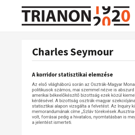
Charles Seymour
A korridor statisztikai elemzése
Az első világháború során az Osztrák-Magyar Monar
politikusok számos, mai szemmel nézve is abszurd 
amerikai békeelőkészítő bizottság ezek közül kiemel
kérdésével. A bizottság osztrák-magyar szekciójána
statisztikai alapon vizsgálta a felvetést. Az Inquir
memorandumának címe „Szláv törekvések Ausztria-Ma
volt, forrásai pedig a hivatalos, nyomtatásban is me
a jelentést ismerteti.