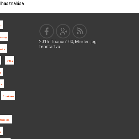
elhasználása.
or
arság
2016. Trianon100, Minden jog
fenntartva
mágy
kritika
ba
lak
forradalom
zépiskolák
ný