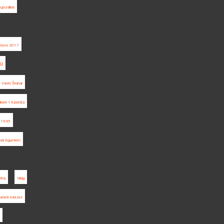
gszállás
ányos 2017
rú
Vavro Šrobár
lson 14 pontja
1945
ati Egyetem
tha
Világ
rténeti Intézet