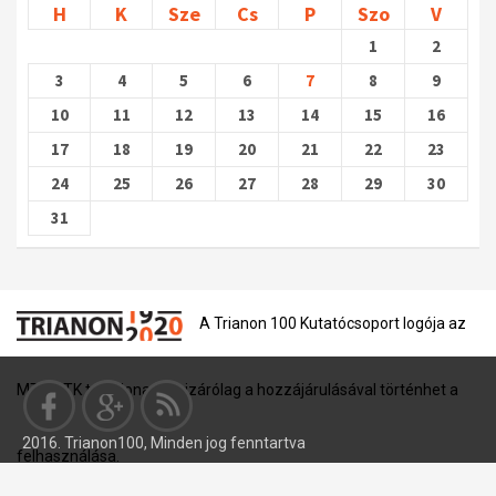
H
K
Sze
Cs
P
Szo
V
1
2
3
4
5
6
7
8
9
10
11
12
13
14
15
16
17
18
19
20
21
22
23
24
25
26
27
28
29
30
31
A Trianon 100 Kutatócsoport logója az
MTA BTK tulajdona, és kizárólag a hozzájárulásával történhet a
2016. Trianon100, Minden jog fenntartva
felhasználása.