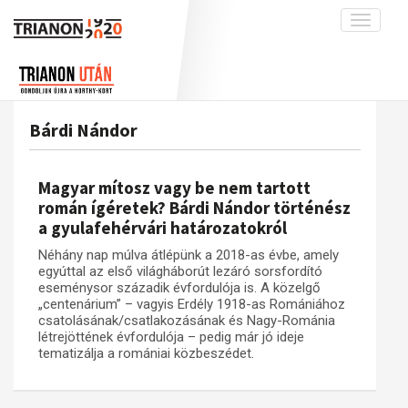
Toggle
navigati
Projekt
Rólunk
Előzmények
Hírek
A kutatócsoport működéséről
Nemzetközi kontextus: iratok és
Bárdi Nándor
interpretációk
Blog
Munkatársaink
Az összeomlás és a magyar társadalom
Krónika
Magyar mítosz vagy be nem tartott
A békerendszer megszilárdulása
Galéria
román ígéretek? Bárdi Nándor történész
a gyulafehérvári határozatokról
Utókor és emlékezet
Adatbázis
Néhány nap múlva átlépünk a 2018-as évbe, amely
Visszhang
Emlékművek (feltöltés alatt)
egyúttal az első világháborút lezáró sorsfordító
Publikációk
eseménysor századik évfordulója is. A közelgő
Menekültek
„centenárium” – vagyis Erdély 1918-as Romániához
Kapcsolat
csatolásának/csatlakozásának és Nagy-Románia
létrejöttének évfordulója – pedig már jó ideje
Trianon-kommentár
tematizálja a romániai közbeszédet.
Dokumentumok
A trianoni szerződés