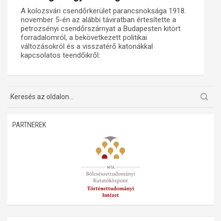
A kolozsvári csendőrkerület parancsnoksága 1918.
Műhelymunkák
november 5-én az alábbi táviratban értesítette a
petrozsényi csendőrszárnyat a Budapesten kitört
forradalomról, a bekövetkezett politikai
változásokról és a visszatérő katonákkal
kapcsolatos teendőikről:
PARTNEREK