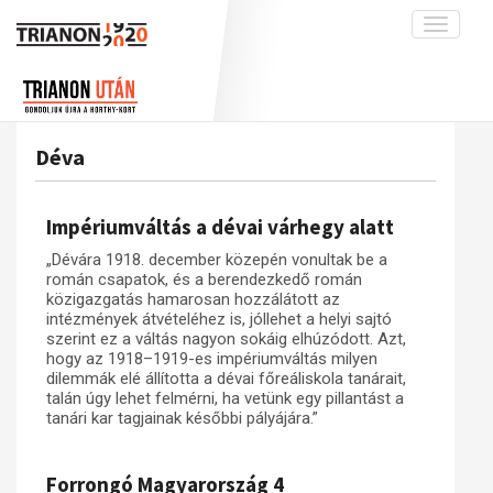
Toggle
navigati
Projekt
Rólunk
Előzmények
Hírek
A kutatócsoport működéséről
Nemzetközi kontextus: iratok és
Déva
interpretációk
Blog
Munkatársaink
Az összeomlás és a magyar társadalom
Krónika
Impériumváltás a dévai várhegy alatt
A békerendszer megszilárdulása
Galéria
„Dévára 1918. december közepén vonultak be a
Utókor és emlékezet
Adatbázis
román csapatok, és a berendezkedő román
közigazgatás hamarosan hozzálátott az
Visszhang
Emlékművek (feltöltés alatt)
intézmények átvételéhez is, jóllehet a helyi sajtó
szerint ez a váltás nagyon sokáig elhúzódott. Azt,
Publikációk
Menekültek
hogy az 1918–1919-es impériumváltás milyen
dilemmák elé állította a dévai főreáliskola tanárait,
Kapcsolat
talán úgy lehet felmérni, ha vetünk egy pillantást a
Trianon-kommentár
tanári kar tagjainak későbbi pályájára.”
Dokumentumok
Forrongó Magyarország 4
A trianoni szerződés