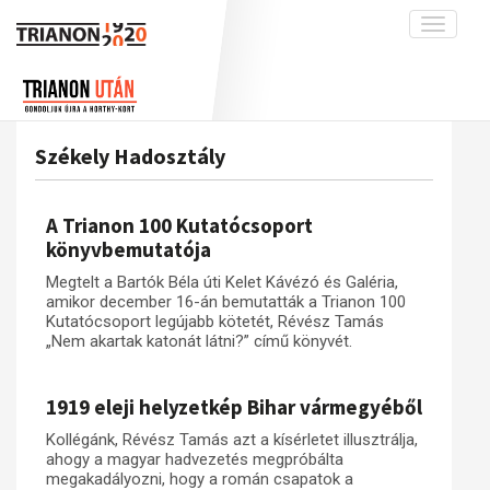
Toggle
navigati
Projekt
Rólunk
Előzmények
Hírek
A kutatócsoport működéséről
Nemzetközi kontextus: iratok és
Székely Hadosztály
interpretációk
Blog
Munkatársaink
Az összeomlás és a magyar társadalom
Krónika
A Trianon 100 Kutatócsoport
A békerendszer megszilárdulása
Galéria
könyvbemutatója
Utókor és emlékezet
Adatbázis
Megtelt a Bartók Béla úti Kelet Kávézó és Galéria,
amikor december 16-án bemutatták a Trianon 100
Visszhang
Emlékművek (feltöltés alatt)
Kutatócsoport legújabb kötetét, Révész Tamás
„Nem akartak katonát látni?” című könyvét.
Publikációk
Menekültek
Kapcsolat
1919 eleji helyzetkép Bihar vármegyéből
Trianon-kommentár
Kollégánk, Révész Tamás azt a kísérletet illusztrálja,
Dokumentumok
ahogy a magyar hadvezetés megpróbálta
megakadályozni, hogy a román csapatok a
A trianoni szerződés