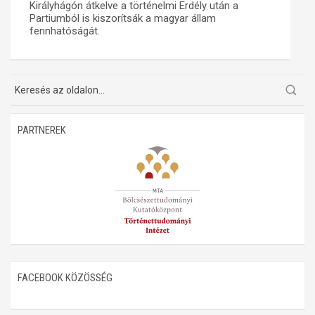
Királyhágón átkelve a történelmi Erdély után a
Partiumból is kiszorítsák a magyar állam
Műhelymunkák
fennhatóságát.
PARTNEREK
FACEBOOK KÖZÖSSÉG