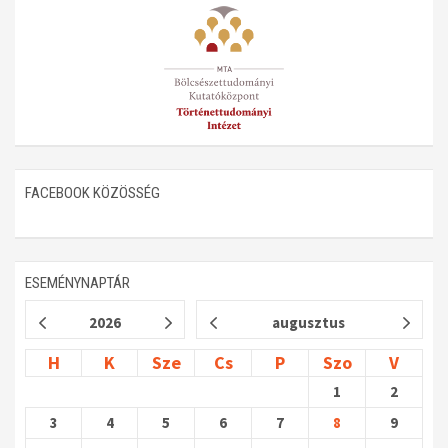
Műhelymunkák
FACEBOOK KÖZÖSSÉG
ESEMÉNYNAPTÁR
2026
augusztus
H
K
Sze
Cs
P
Szo
V
1
2
3
4
5
6
7
8
9