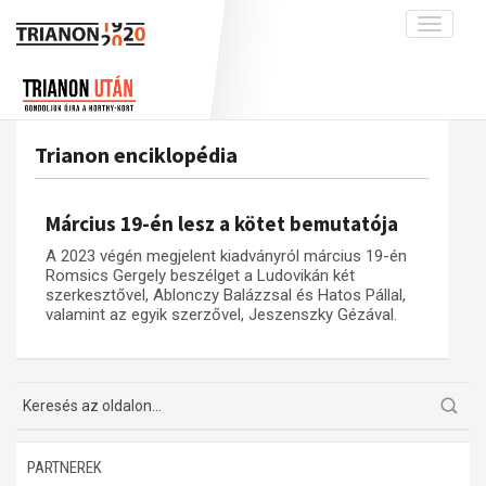
Toggle
navigati
Projekt
Rólunk
Előzmények
Hírek
A kutatócsoport működéséről
Nemzetközi kontextus: iratok és
Trianon enciklopédia
interpretációk
Blog
Munkatársaink
Az összeomlás és a magyar társadalom
Krónika
Március 19-én lesz a kötet bemutatója
A békerendszer megszilárdulása
Galéria
A 2023 végén megjelent kiadványról március 19-én
Utókor és emlékezet
Adatbázis
Romsics Gergely beszélget a Ludovikán két
szerkesztővel, Ablonczy Balázzsal és Hatos Pállal,
Visszhang
Emlékművek (feltöltés alatt)
valamint az egyik szerzővel, Jeszenszky Gézával.
Publikációk
Menekültek
Kapcsolat
Trianon-kommentár
Dokumentumok
PARTNEREK
A trianoni szerződés