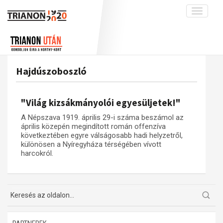
Toggle
navigati
Projekt
Rólunk
Előzmények
Hírek
A kutatócsoport működéséről
Nemzetközi kontextus: iratok és
Hajdúszoboszló
interpretációk
Blog
Munkatársaink
Az összeomlás és a magyar társadalom
Krónika
"Világ kizsákmányolói egyesüljetek!"
A békerendszer megszilárdulása
Galéria
A Népszava 1919. április 29-i száma beszámol az
Utókor és emlékezet
Adatbázis
április közepén megindított román offenzíva
következtében egyre válságosabb hadi helyzetről,
Visszhang
Emlékművek (feltöltés alatt)
különösen a Nyíregyháza térségében vívott
harcokról.
Publikációk
Menekültek
Kapcsolat
Trianon-kommentár
Dokumentumok
A trianoni szerződés