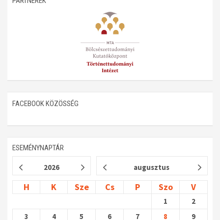
PARTNEREK
Műhelymunkák
FACEBOOK KÖZÖSSÉG
ESEMÉNYNAPTÁR
2026
augusztus
H
K
Sze
Cs
P
Szo
V
1
2
3
4
5
6
7
8
9