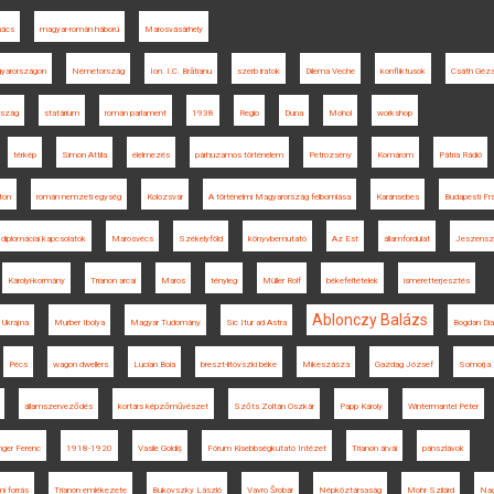
nács
magyar-román háború
Marosvásárhely
gyarországon
Németország
Ion. I.C. Brătianu
szerb iratok
Dilema Veche
konfliktusok
Csáth Géz
rszág
statárium
román parlament
1938
Regio
Duna
Mohol
workshop
térkép
Simon Attila
élelmezés
párhuzamos történelem
Petrozsény
Komárom
Pátria Rádió
ton
román nemzeti egység
Kolozsvár
A történelmi Magyarország felbomlása
Karánsebes
Budapesti Fr
diplomáciai kapcsolatok
Marosvécs
Székelyföld
könyvbemutató
Az Est
államfordulat
Jeszensz
Károlyi-kormány
Trianon arcai
Maros
tényleg
Müller Rolf
békefeltételek
ismeretterjesztés
Ablonczy Balázs
Ukrajna
Murber Ibolya
Magyar Tudomány
Sic Itur ad Astra
Bogdan Di
Pécs
wagon dwellers
Lucian Boia
breszt-litovszki béke
Mikeszásza
Gazdag József
Somorja
államszerveződés
kortárs képzőművészet
Szőts Zoltán Oszkár
Papp Károly
Wintermantel Péter
ger Ferenc
1918-1920
Vasile Goldiș
Fórum Kisebbségkutató Intézet
Trianon árvái
pánszlávok
i forrás
Trianon emlékezete
Bukovszky László
Vavro Šrobár
Népköztársaság
Mohr Szilárd
Nag