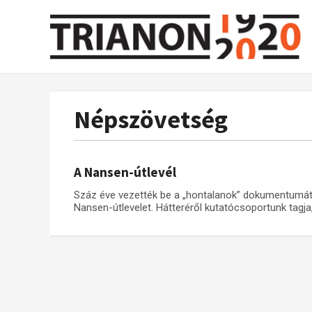
Népszövetség
A Nansen-útlevél
Száz éve vezették be a „hontalanok” dokumentumát, 
Nansen-útlevelet. Hátteréről kutatócsoportunk tagja