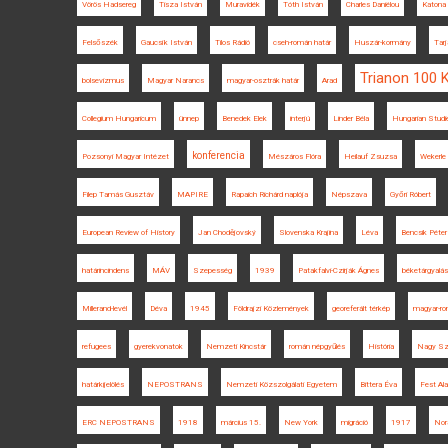
Vörös Hadsereg
Tisza István
Muravidék
Tóth István
Charles Daniélou
Katona 
Felsőszék
Gaucsík István
Tilos Rádió
cseh-román határ
Huszár-kormány
Tar
Trianon 100 
bolsevizmus
Magyar Narancs
magyar-osztrák határ
Arad
Collegium Hungaricum
ünnep
Benedek Elek
interjú
Linder Béla
Hungarian Studi
konferencia
Pozsonyi Magyar Intézet
Mészáros Flóra
Heilauf Zsuzsa
Wekerle
Filep Tamás Gusztáv
MAPIRE
Rapaich Richárd naplója
Népszava
Győri Róbert
European Review of History
Jan Chodějovský
Slovenska Krajina
Léva
Bencsik Péter
határincindens
MÁV
Szepesség
1939
Patakfalvi-Czirják Ágnes
béketárgyalá
Millerand-levél
Déva
1945
Földrajzi Közlemények
georeferált térkép
magyar-ro
refugees
gyerekvonatok
Nemzeti Kincstár
román népgyűlés
História
Nagy Sz
határkijelölés
NEPOSTRANS
Nemzeti Közszolgálati Egyetem
Bittera Éva
Fest Ala
ERC NEPOSTRANS
1918
március 15.
New York
migráció
1917
Nor