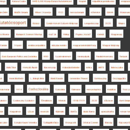
Kinga
Katona Csaba
NKE EJKK Közép-Európa Kutatóintézet
Nógrád
külpolitikai gondolkodás
emigráció
ján Ödön
Bödők Gergely
Wilson 14 pontja
1921
nemzetiségek
reformkor
Gömör
Máramaro
Kutatócsoport
Elzász
Szerb-Horvát-Szlovén Királyság
Lengyelország
2020.
Világos
es Review
Budapest Science Meetup
ma7.sk
Hideg
Pogány József
csehek
Magyarság
 Sándor
14 pont
emlékezetpolitika
délszláv kérdés
magyar békeküldöttség
Magyar Királyság
East European Politics and Societies
WWI
Szatmárnémeti
tanári pályák
Friedrich-kormány
források
Balla Tibor
Hornyák Árpád
Bácsország
Háborúból békébe
kritika
BBTE
Békéscsaba
sok
Henri Berthelot
L. Balogh Béni
Bárdi Nándor
Ismeretlen Trianon
Gombaszög
Országgyűlés
Csehszlovákia
mán határ
1914
Szlovákia
Dalmácia
nemzetépítés
mobilitás
Tost L
abolcs
Czáboczky Szabolcs
főreáliskola
Miskolc
1918-1919
2020
zűrzavar
Kunt Gerge
dár
Nagyalmás
Lőcse
recenzió
Klubrádió
Bártfa
Bodó Barna
spanyolnátha
román tá
an Libro
Szeghy-Gayer Veronika
Szilágyillésfalva
Vix-jegyzék
Ottokar Czernin
Bánság
Rajcsányi Ge