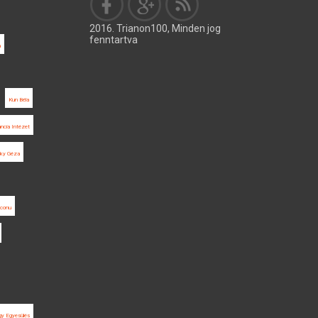
2016. Trianon100, Minden jog
fenntartva
a
Kun Béla
ancia Intézet
ky Géza
aconu
y Egyesülés