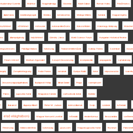
omtudományi Szemle
Múlt-kor
Nagyhalmágy
Slovenia
Koloh Gábor
Roman Holec
Felsőmoécs
diplomácia
kisebbségi jogok
Krónika
románosítás
Melega Miklós
határok
magyar regény
nytörténet
nőtörténet
mítoszok
katonai ellenőrzés
Kolozsi Ádám
Háromegy Királyság
Münche
zés
állampolgárság
helytörténet
Gömöry János
World Science Forum
Hungarian Historical Review
eregszervezés
Pálvölgyi Balázs
hátország
Trianon-emlékművek
Sziklay Ferenc
Szombat
össze
Fórum Intézet
Meritum Egyesület
Szovjet-Oroszország
középiskolák
propaganda
Lajtabánság
ergely
Zempléni-hegység
Fodor Ferenc
románok
Európa Rádió
terror
népszavazás
Ioan-Au
Oroszországi polgárháború
Budapesti Hírlap
Bihari Dániel
Prága
csempészet
Párizs
jugoszláv határ
Magyarosi Sándor
csehszlovák iratok
Korridor
Z
Bukarest
Apponyi Albert
Pieter M. Judson
kérészállamok
Svájc
szobrok
évforduló
első világháború
Magyar Nemzeti Levéltár
Inforádió
irredentizmus
Besszarábia
conferen
Finnország
többes identitás
katonaság
ujszo.com
magyar-jugoszláv határ
Rozsnyó
Párizsi b