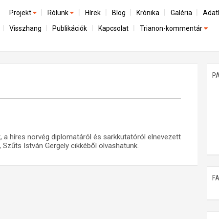
Projekt
Rólunk
Hírek
Blog
Krónika
Galéria
Adat
Visszhang
Publikációk
Kapcsolat
Trianon-kommentár
Előzmények
A kutatócsoport működéséről
Emlék
Dokumentumok
Nemzetközi kontextus: iratok és interpretációk
Munkatársaink
Mene
A trianoni szerződés
Az összeomlás és a magyar társadalom
P
Műhelymunkák
A békerendszer megszilárdulása
Utókor és emlékezet
a híres norvég diplomatáról és sarkkutatóról elnevezett
, Szűts István Gergely cikkéből olvashatunk.
F