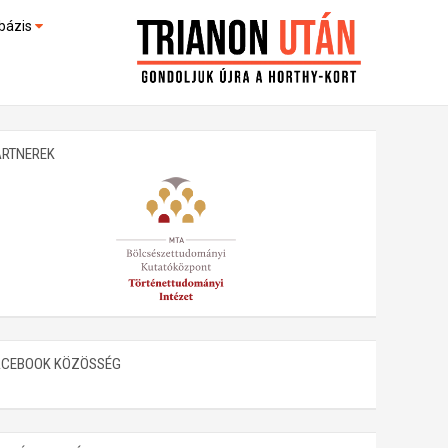
bázis
művek (feltöltés alatt)
kültek
ARTNEREK
ACEBOOK KÖZÖSSÉG