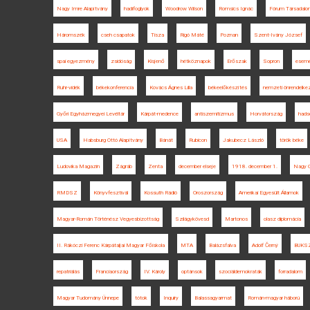
Nagy Imre Alapítvány
hadifoglyok
Woodrow Wilson
Romsics Ignác
Fórum Társadal
Háromszék
cseh csapatok
Tisza
Rigó Máté
Poznan
Szent-Ivány József
spai egyezmény
zsidóság
Kisjenő
hétköznapok
Erőszak
Sopron
esemé
Ruhr-vidék
békekonferencia
Kovács Ágnes Lilla
békeelőkészítés
nemzeti önrendelke
Győri Egyházmegyei Levéltár
Kárpát-medence
antiszemitizmus
Horvátország
hads
USA
Habsburg Ottó Alapítvány
Bánát
Rubicon
Jakubecz László
török béke
Ludovika Magazin
Zágráb
Zenta
december elseje
1918. december 1.
Nagy G
RMDSZ
Könyvfesztivál
Kossuth Rádió
Oroszország
Amerikai Egyesült Államok
Magyar-Román Történész Vegyesbizottság
Szilágykövesd
Martonos
olasz diplomácia
II. Rákóczi Ferenc Kárpátaljai Magyar Főiskola
MTA
Balázsfalva
Adolf Černý
BUKS
repatriálás
Franciaország
IV. Károly
optánsok
szociáldemokraták
forradalom
Magyar Tudomány Ünnepe
tótok
Inquiry
Balassagyarmat
Román-magyar háború