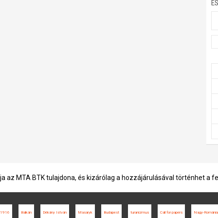
E
ja az MTA BTK tulajdona, és kizárólag a hozzájárulásával történhet a f
1916
Balkán
Dékány István
Masaryk
Budapest
turanizmus
Call for papers
Nagy-Románia