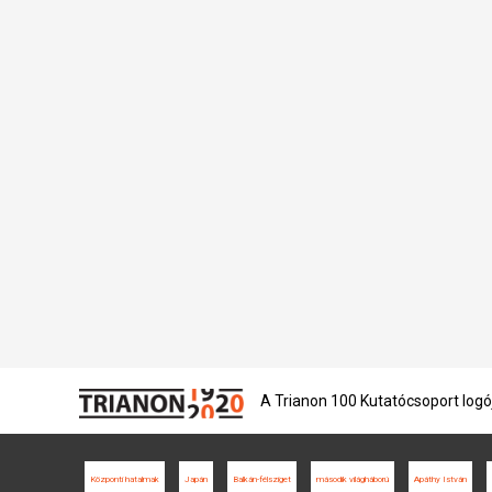
A Trianon 100 Kutatócsoport logó
Központi hatalmak
Japán
Balkán-félsziget
második világháború
Apáthy István