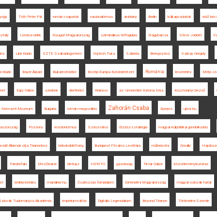
gyógy
Tóth Péter Pál
román csapatok
nacionalizmus
áruhiány
Berlin
külkapcsolatok
első béc
ztály
Lendva-vidék
Nyugat-Magyarország
szimbolikus térfoglalás
Nagybarcsa
Steve Jobbitt
Va
lós
Libri Kiadó
SZTE Szabadegyetem
Vojtech Tuka
Szibéria
Beregszász
Szilvay Gergely
Románia
i Kiadó
Bayer Árpád
Bukaresti béke
Közép-Európa Kutatóintézet
leszerelés
Mélyi Jó
net
Egry Gábor
szerbek
Berthelot
Kisinyov
az Ismeretlen Katona Sírja
Kosztolányi Dezső
Zahorán Csaba
r Nemzeti Múzeum
Bulgária
román megszállás
Eperjes
ujkor.hu
laszország
Pozsony
revizionizmus
Szászváros
Elzász-Lotaringia
magyar külpolitikai gondolkodás
sült Államok útja Trianonhoz
békeküldöttség
Budapest Főváros Levéltára
műhelyvita
Neuilly
Hajdúsz
Pándorfalu
Mezőbánd
életrajz
HERITO
gazdaság
Timár Gábor
közvéleménykutatás
zet
erdélyi kérdés
mandiner.hu
őszirózsás forradalom
történelmi Magyarország
magyar-szlovák határ
Szlovák Tudományos Akadémia
impériumváltás
Digitális Legendárium
Beyond Trianon
Történelmi Szemle