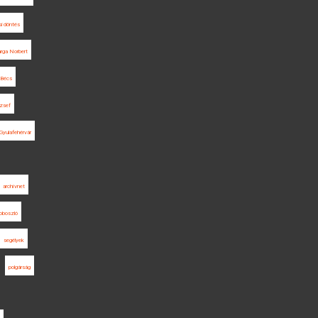
si döntés
rga Norbert
Bécs
zsef
Gyulafehérvár
archívnet
oboszló
segélyek
polgárság