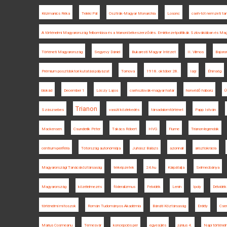
Krizmanics Réka
Teleki Pál
Osztrák-Magyar Monarchia
Losonc
cseh-tót nemzeti ta
A történelmi Magyarország felbomlása és a trianoni békeszerződés. Emlékezetpolitikák Szlovákiában és Ma
Történeti Magyarország
Segyevy Dániel
Bukaresti Magyar Intézet
II. Vilmos
Bajoro
Prémium posztdoktori kutatási pályázat
Tornova
1918. október 28.
Iaşi
Éhínség
blokád
December 1
Lóczy Lajos
csehszlovák-magyar határ
honvédő háború
Ú
Trianon
Szászsebes
vasúti közlekedés
társadalomtörténet
Papp István
Mackensen
Csunderlik Péter
Takács Róbert
HVG
Fiume
Trianon-legendák
centrum-periféria
Tótország autonómiája
Juhász Balázs
azonnali
arisztokrácia
Magyarországi Tanácsköztársaság
térképzetek
24.hu
Kárpátalja
Selmecbánya
Magyarország
közélelmezés
föderalizmus
Felvidék
Lenin
Ipoly
Délvidék
történelmi mítoszok
Román Tudományos Akadémia
Bánáti Köztársaság
Erdély
Csen
Marius Cosmeanu
Temesvár
koncepciós per
egyesülés
június 4.
Napi történelm