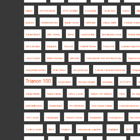
háború
nemzeti ünnep
MTA Lendület
Századok
Hicsik Dóra
hvg.hu
Al
podcast
Rothermere lord
Burián István
ratifikálás
Válasz Online
Székely Hados
Edvard Beneš
BBC History
Róma
vasútvonalak
demarkációs vonal
Molnár Mik
Dél-Szlovákia
integráció
Törcsvár
Sárándi Tamás
Hatos Pál
Ludovika Egyetem
Jászi Oszkár
Adrian Cioroianu
déli határ
Csehszlovák Nemzeti Bizottság
fegyverszü
Kratochwill ezredes
Deák Ferenc
nemzetőrség
Szlovák Tanácsköztársaság
Magya
Trianon 100
Uzonyi Anita
Romsics Gergely
kronológia
ELTE BTK
O
Károlyi Mihály
Garbai Sándor
Göncz László
Trianon 100 Rubicon
Varsó
Az Egye
proletárdiktatúra
kisebbségek
Pro Minoritate
New Europe College
csehszlovakizmus
Tóth László
Habsburgok
Trianoni Szemle
áttelepültek
Nyíregyháza
Clio Inté
Szarka László
Újléta
meghívó
csehszlovák csapatok
Napilapok
2018