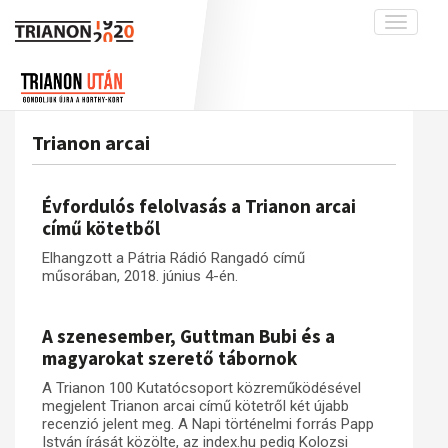
Toggle
navigati
Projekt
Rólunk
Előzmények
Hírek
A kutatócsoport működéséről
Nemzetközi kontextus: iratok és
Trianon arcai
interpretációk
Blog
Munkatársaink
Az összeomlás és a magyar társadalom
Krónika
Évfordulós felolvasás a Trianon arcai
A békerendszer megszilárdulása
Galéria
című kötetből
Utókor és emlékezet
Adatbázis
Elhangzott a Pátria Rádió Rangadó című
műsorában, 2018. június 4-én.
Visszhang
Emlékművek (feltöltés alatt)
Publikációk
Menekültek
A szenesember, Guttman Bubi és a
Kapcsolat
magyarokat szerető tábornok
Trianon-kommentár
A Trianon 100 Kutatócsoport közreműködésével
megjelent Trianon arcai című kötetről két újabb
Dokumentumok
recenzió jelent meg. A Napi történelmi forrás Papp
István írását közölte, az index.hu pedig Kolozsi
A trianoni szerződés