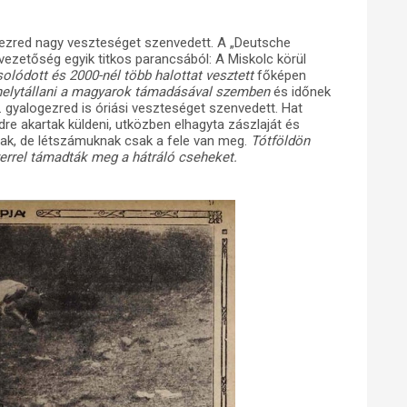
gezred nagy veszteséget szenvedett. A „Deutsche
vezetőség egyik titkos parancsából: A Miskolc körül
olódott és 2000-nél több halottat vesztett
főképen
helytállani a magyarok támadásával szemben
és időnek
. gyalogezred is óriási veszteséget szenvedett. Hat
re akartak küldeni, utközben elhagyta zászlaját és
ak, de létszámuknak csak a fele van meg.
Tótföldön
verrel támadták meg a hátráló cseheket.