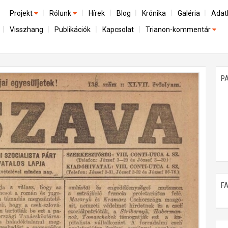
Projekt
Rólunk
Hírek
Blog
Krónika
Galéria
Adat
Visszhang
Publikációk
Kapcsolat
Trianon-kommentár
Előzmények
A kutatócsoport működéséről
Emlék
Dokumentumok
Nemzetközi kontextus: iratok és interpretációk
Munkatársaink
Mene
A trianoni szerződés
Az összeomlás és a magyar társadalom
P
Műhelymunkák
A békerendszer megszilárdulása
Utókor és emlékezet
F