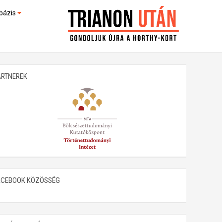
bázis
művek (feltöltés alatt)
kültek
ARTNEREK
ACEBOOK KÖZÖSSÉG