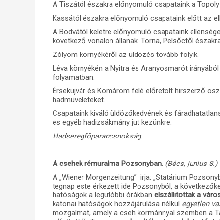
A Tiszától északra előnyomuló csapataink a Topoly–
Kassától északra előnyomuló csapataink előtt az elle
A Bodvától keletre előnyomuló csapataink ellensége
következő vonalon állanak: Torna, Pelsőctől északra,
Zólyom környékéről az üldözés tovább folyik.
Léva környékén a Nyitra és Aranyosmarót irányából
folyamatban.
Érsekujvár és Komárom felé előretolt hirszerző osz
hadmüveleteket.
Csapataink kiváló üldözőkedvének és fáradhatatl
és egyéb hadizsákmány jut kezünkre.
Hadseregfőparancsnokság.
A csehek rémuralma Pozsonyban
.
(Bécs, junius 8.)
A „Wiener Morgenzeitung” irja: „Statárium Pozsonyba
tegnap este érkezett ide Pozsonyból, a következőket
hatóságok a legutóbbi órákban
elszállitottak a vár
katonai hatóságok hozzájárulása nélkül
egyetlen va
mozgalmat, amely a cseh kormánnyal szemben a Tan