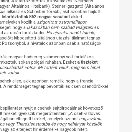
tását
. A letartóztatottak a következők: Neumann
gyar Altalános Hitelbank), Steiner igazgató (Általános
us lelkész és Schreiber főrabbi, akit azonban hajlott
k
letartóztattak 852 magyar vasutast
akiket
, amelyeken közlik a
szigoritott ostromállapot
nséget, hogy a
lakásokban nem szabad világitani
és
d az utcán tartózkodni.
Ha éjszaka riadót fujnak,
apelőtt kibocsátott általános utazási tilalmat tegnap
ak Pozsonyból, a hivatalok azonban csak a hatóságok
ztrák-magyar hadsereg valamennyi volt tartalékos
lentkeztek, sokan polgári ruhában. Ezeket
a tiszteket
bucsuzhattak volna. Mi történt velük, még nem lehet
tek voltak.
sehek ellen, akik azonban remélik, hogy a francia
ot. A rendőrséget tegnap bevonták és cseh csendőrökkel
bepillantást nyujt a csehek sajtóirodájának következő
dt hireket igyekszik megerőtleniteni: „A cseh-szlovák
Prágában elterjedt hireket, amelyek szerint
nagyszámu
ágába vagy Theresienstadtba és hogy néhányat közülök
agy az elterjedt hir érdemel-e nagyobb hitelt.