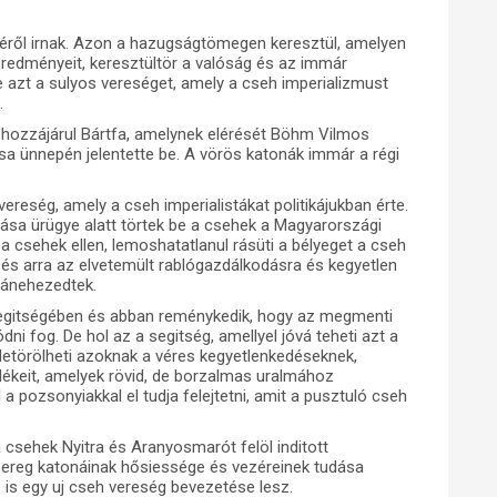
jéről irnak. Azon a hazugságtömegen keresztül, amelyen
eredményeit, keresztültör a valóság és az immár
e azt a sulyos vereséget, amely a cseh imperializmust
.
hozzájárul Bártfa, amelynek elérését Böhm Vilmos
a ünnepén jelentette be. A vörös katonák immár a régi
ereség, amely a cseh imperialistákat politikájukban érte.
tása ürügye alatt törtek be a csehek a Magyarországi
 csehek ellen, lemoshatatlanul rásüti a bélyeget a cseh
ák és arra az elvetemült rablógazdálkodásra és kegyetlen
ránehezedtek.
segitségében és abban reménykedik, hogy az megmenti
 fog. De hol az a segitség, amellyel jóvá teheti azt a
letörölheti azoknak a véres kegyetlenkedéseknek,
ékeit, amelyek rövid, de borzalmas uralmához
 pozsonyiakkal el tudja felejtetni, amit a pusztuló cseh
sehek Nyitra és Aranyosmarót felöl inditott
sereg katonáinak hősiessége és vezéreinek tudása
 is egy uj cseh vereség bevezetése lesz.