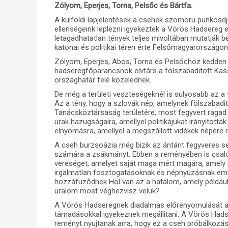
Zólyom, Eperjes, Torna, Pelsőc és Bártfa.
A külföldi lapjelentések a csehek szomoru pünkösd
ellenségeink leplezni igyekeztek a Vörös Hadsereg 
letagadhatatlan tények teljes mivoltában mutatják b
katonai és politikai téren érte Felsőmagyarországon
Zólyom, Eperjes, Abos, Torna és Pelsőchöz kedden 
hadseregfőparancsnok elvtárs a fölszabaditott Kass
országhatár felé közelednek.
De még a területi veszteségeknél is sulyosabb az a v
Az a tény, hogy a szlovák nép, amelynek fölszabadi
Tanácsköztársaság területére, most fegyvert ragad a
urak hazugságaira, amellyel politikájukat irányitott
elnyomásra, amellyel a megszállott vidékek népére 
A cseh burzsoázia még bizik az ántánt fegyveres 
számára a zsákmányt. Ebben a reményében is csalódni
vereséget, amelyet saját maga mért magára, amely 
irgalmatlan fosztogatásoknak és népnyuzásnak eml
hozzáfüződnek Hol van az a hatalom, amely például a
uralom most véghezvisz velük?
A Vörös Hadseregnek diadalmas előrenyomulását a c
támadásokkal igyekeznek megállitani. A Vörös Had
reményt nyujtanak arra, hogy ez a cseh próbálkozás