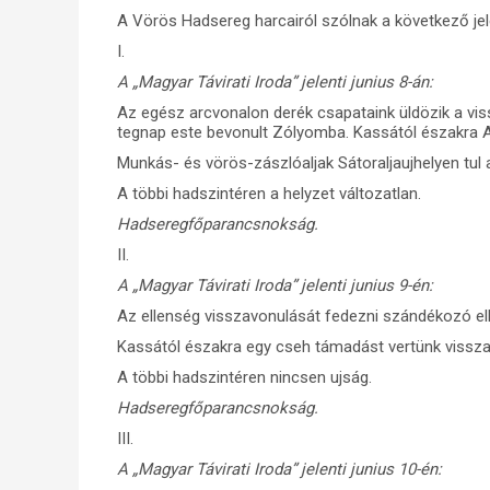
A Vörös Hadsereg harcairól szólnak a következő jel
I.
A „Magyar Távirati Iroda” jelenti junius 8-án:
Az egész arcvonalon derék csapataink üldözik a vis
tegnap este bevonult Zólyomba. Kassától északra Ab
Munkás- és vörös-zászlóaljak Sátoraljaujhelyen tul
A többi hadszintéren a helyzet változatlan.
Hadseregfőparancsnokság.
II.
A „Magyar Távirati Iroda” jelenti junius 9-én:
Az ellenség visszavonulását fedezni szándékozó el
Kassától északra egy cseh támadást vertünk vissza
A többi hadszintéren nincsen ujság.
Hadseregfőparancsnokság.
III.
A „Magyar Távirati Iroda” jelenti junius 10-én: