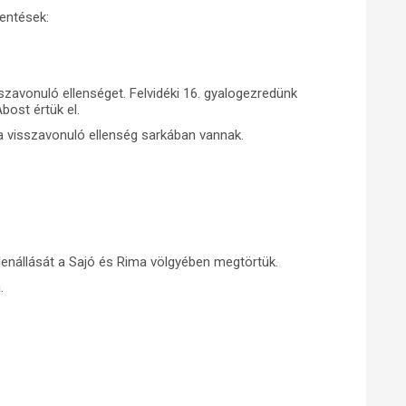
entések:
szavonuló ellenséget. Felvidéki 16. gyalogezredünk
ost értük el.
 a visszavonuló ellenség sarkában vannak.
lenállását a Sajó és Rima völgyében megtörtük.
.