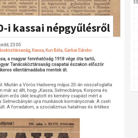
E
0-i kassai népgyűlésről
 kedd, 23:05
ácsköztársaság
,
Kassa
,
Kun Béla
,
Garbai Sándor
ása, a magyar fennhatóság 1918 vége óta tartó,
Magyar Tanácsköztársaság csapatai északon először
sikeres ellentámadásba mentek át.
ról. Miután a Vörös Hadsereg május 20-án visszafoglalta
n már az állt, hogy „Kassa, Selmecbánya, Korpona és
lom erős ökle lesujtott és kemény csapást mért a
 és Selmecbányán ujra munkások kormányoznak. A cseh
lt. A forradalom, a szocializmus hatalmas és értékes