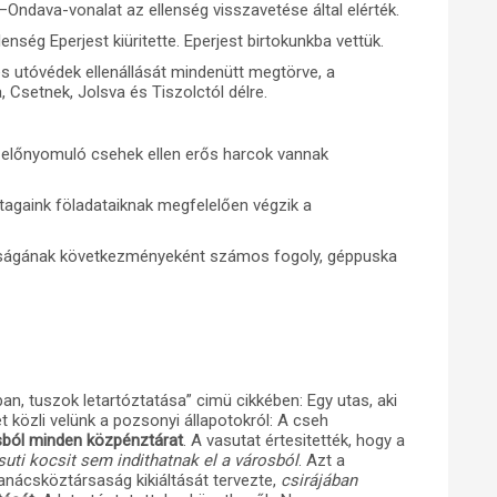
Ondava-vonalat az ellenség visszavetése által elérték.
nség Eperjest kiüritette. Eperjest birtokunkba vettük.
s utóvédek ellenállását mindenütt megtörve, a
 Csetnek, Jolsva és Tiszolctól délre.
 előnyomuló csehek ellen erős harcok vannak
tagaink föladataiknak megfelelően végzik a
anságának következményeként számos fogoly, géppuska
n, tuszok letartóztatása” cimü cikkében: Egy utas, aki
 közli velünk a pozsonyi állapotokról: A cseh
osból minden közpénztárat
. A vasutat értesitették, hogy a
suti kocsit sem indithatnak el a városból
. Azt a
ácsköztársaság kikiáltását tervezte,
csirájában