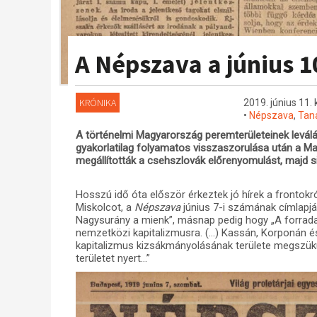
A Népszava a június 1
KRÓNIKA
2019. június 11.
•
Népszava
,
Tan
A történelmi Magyarország peremterületeinek levál
gyakorlatilag folyamatos visszaszorulása után a 
megállították a csehszlovák előrenyomulást, majd 
Hosszú idő óta először érkeztek jó hírek a frontok
Miskolcot, a
Népszava
június 7-i számának címlapjá
Nagysurány a mienk”, másnap pedig hogy „A forrada
nemzetközi kapitalizmusra. (…) Kassán, Korponán
kapitalizmus kizsákmányolásának területe megszükü
területet nyert…”