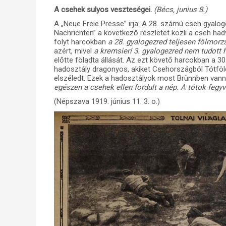
A csehek sulyos veszteségei.
(Bécs, junius 8.)
A „Neue Freie Presse” irja: A 28. számú cseh gyalo
Nachrichten” a következő részletet közli a cseh had
folyt harcokban
a 28. gyalogezred teljesen fölmorzs
azért, mivel
a kremsierí 3. gyalogezred
nem tudott 
előtte föladta állását. Az ezt követő harcokban a 30
hadosztály dragonyos, akiket Csehországból Tótföld
elszéledt. Ezek a hadosztályok most Brünnben vann
egészen a csehek ellen fordult a nép. A tótok fegy
(Népszava 1919. június 11. 3. o.)