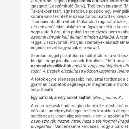
elfojtották
. Tegnap
megkezdték a tuszok letartózta
igazgató (Leszámitoló Bank), Trebitsch igazgató (Ma
Takarékpénztár), egy katolikus püspök, egy evangélik
korára való tekintettel szabadonbocsátottak. Kivülü
Theresienstadtba vittek. Plakátokat ragasztottak ki
elrendelését
. Más plakátokon figyelmezetik a közö
hogy este 8 óra után polgári személynek nem szaba
azonnal lámpát kell állitani minden ablakba.
A tegn
reggel visszavonták. Polgári személyek elutazhatn
engedelmével hagyhatják el a várost.
Szerdán reggel plakátokon szólitották föl a volt os
tisztjét, hogy jelentkezzenek. Körülbelül 1600-an je
azonnal elszállitották
anélkül, hogy családjuktól el
tudni. A tisztek elszállitása közben izgalmas jelene
A tótok egyre ellenségesebb indulattal fordulnak a c
gyarmati csapatok segitségével megtartják a front
helyettesitik.
Egy cáfolat, amely sokat sejttet.
(Bécs, junius 8.)
A cseh-szlovák hadseregben beállott züllésbe némi 
cáfolata, amely nyilván igen széles körökben elterje
sajtóiroda teljesen alaptalannak jelenti ki azokat a 
cseh-szlovák tisztet vittek haza a tót frontról Pr
kivégeztek.”
Mindenesetre kérdéses, hogy a cáfolat v