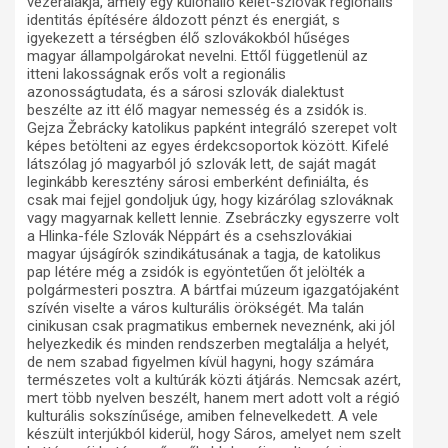
vezéralakja, amely egy különálló kelet-szlovák regionális
identitás építésére áldozott pénzt és energiát, s
igyekezett a térségben élő szlovákokból hűséges
magyar állampolgárokat nevelni. Ettől függetlenül az
itteni lakosságnak erős volt a regionális
azonosságtudata, és a sárosi szlovák dialektust
beszélte az itt élő magyar nemesség és a zsidók is.
Gejza Žebrácky katolikus papként integráló szerepet volt
képes betölteni az egyes érdekcsoportok között. Kifelé
látszólag jó magyarból jó szlovák lett, de saját magát
leginkább keresztény sárosi emberként definiálta, és
csak mai fejjel gondoljuk úgy, hogy kizárólag szlováknak
vagy magyarnak kellett lennie. Zsebráczky egyszerre volt
a Hlinka-féle Szlovák Néppárt és a csehszlovákiai
magyar újságírók szindikátusának a tagja, de katolikus
pap létére még a zsidók is egyöntetűen őt jelölték a
polgármesteri posztra. A bártfai múzeum igazgatójaként
szívén viselte a város kulturális örökségét. Ma talán
cinikusan csak pragmatikus embernek neveznénk, aki jól
helyezkedik és minden rendszerben megtalálja a helyét,
de nem szabad figyelmen kívül hagyni, hogy számára
természetes volt a kultúrák közti átjárás. Nemcsak azért,
mert több nyelven beszélt, hanem mert adott volt a régió
kulturális sokszínűsége, amiben felnevelkedett. A vele
készült interjúkból kiderül, hogy Sáros, amelyet nem szelt