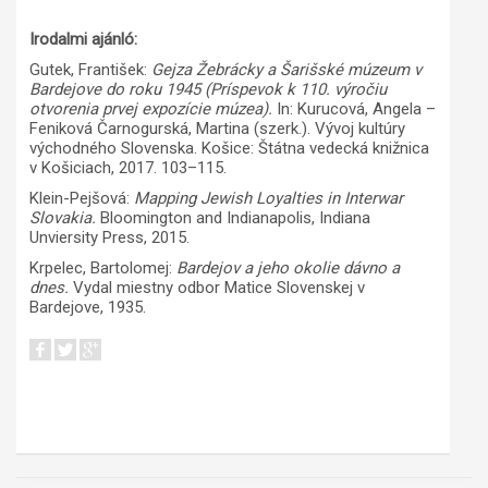
Irodalmi ajánló:
Gutek, František:
Gejza Žebrácky a Šarišské múzeum v
Bardejove do roku 1945
(Príspevok k 110. výročiu
otvorenia prvej expozície múzea
).
In: Kurucová, Angela –
Feniková Čarnogurská, Martina (szerk.). Vývoj kultúry
východného Slovenska. Košice: Štátna vedecká knižnica
v Košiciach, 2017. 103–115.
Klein-Pejšová:
Mapping Jewish Loyalties in Interwar
Slovakia.
Bloomington and Indianapolis, Indiana
Unviersity Press, 2015.
Krpelec, Bartolomej:
Bardejov a jeho okolie dávno a
dnes.
Vydal miestny odbor Matice Slovenskej v
Bardejove, 1935.