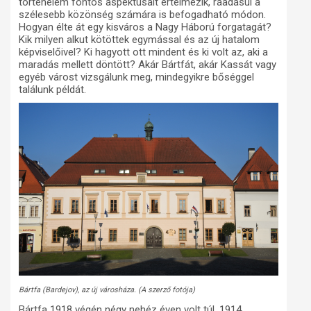
történelem fontos aspektusait értelmezik, ráadásul a
szélesebb közönség számára is befogadható módon.
Hogyan élte át egy kisváros a Nagy Háború forgatagát?
Kik milyen alkut kötöttek egymással és az új hatalom
képviselőivel? Ki hagyott ott mindent és ki volt az, aki a
maradás mellett döntött? Akár Bártfát, akár Kassát vagy
egyéb várost vizsgálunk meg, mindegyikre bőséggel
találunk példát.
Bártfa (Bardejov), az új városháza. (A szerző fotója)
Bártfa 1918 végén négy nehéz éven volt túl. 1914