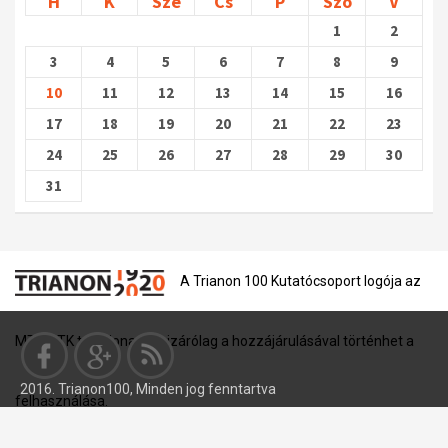
H
K
Sze
Cs
P
Szo
V
1
2
3
4
5
6
7
8
9
10
11
12
13
14
15
16
17
18
19
20
21
22
23
24
25
26
27
28
29
30
31
A Trianon 100 Kutatócsoport logója az
MTA BTK tulajdona, és kizárólag a hozzájárulásával történhet a
2016. Trianon100, Minden jog fenntartva
felhasználása.