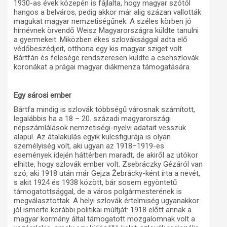
1930-as évek közepén is fájlalta, hogy magyar szótól
hangos a belváros, pedig akkor már alig százan vallották
magukat magyar nemzetiségűnek. A széles körben jó
hírnévnek örvendő Weisz Magyarországra küldte tanulni
a gyermekeit. Miközben ékes szlováksággal adta elő
védőbeszédjeit, otthona egy kis magyar sziget volt
Bártfán és felesége rendszeresen küldte a csehszlovák
koronákat a prágai magyar diákmenza támogatására.
Egy sárosi ember
Bártfa mindig is szlovák többségű városnak számított,
legalábbis ha a 18 – 20. századi magyarországi
népszámlálások nemzetiségi-nyelvi adatait vesszük
alapul. Az átalakulás egyik kulcsfigurája is olyan
személyiség volt, aki ugyan az 1918–1919-es
események idején háttérben maradt, de akiről az utókor
elhitte, hogy szlovák ember volt. Zsebráczky Gézáról van
szó, aki 1918 után már Gejza Žebrácky-ként írta a nevét,
s akit 1924 és 1938 között, bár sosem egyöntetű
támogatottsággal, de a város polgármesterének is
megválasztottak. A helyi szlovák értelmiség ugyanakkor
jól ismerte korábbi politikai múltját: 1918 előtt annak a
magyar kormány által támogatott mozgalomnak volt a