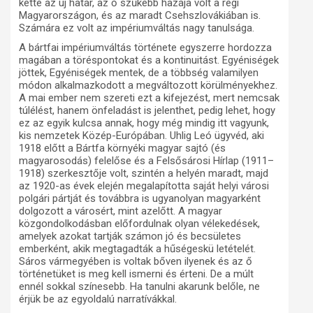
ketté az új határ, az ő szűkebb hazája volt a régi
Magyarországon, és az maradt Csehszlovákiában is.
Számára ez volt az impériumváltás nagy tanulsága.
A bártfai impériumváltás története egyszerre hordozza
magában a töréspontokat és a kontinuitást. Egyéniségek
jöttek, Egyéniségek mentek, de a többség valamilyen
módon alkalmazkodott a megváltozott körülményekhez.
A mai ember nem szereti ezt a kifejezést, mert nemcsak
túlélést, hanem önfeladást is jelenthet, pedig lehet, hogy
ez az egyik kulcsa annak, hogy még mindig itt vagyunk,
kis nemzetek Közép-Európában. Uhlig Leó ügyvéd, aki
1918 előtt a Bártfa környéki magyar sajtó (és
magyarosodás) felelőse és a Felsősárosi Hírlap (1911–
1918) szerkesztője volt, szintén a helyén maradt, majd
az 1920-as évek elején megalapította saját helyi városi
polgári pártját és továbbra is ugyanolyan magyarként
dolgozott a városért, mint azelőtt. A magyar
közgondolkodásban előfordulnak olyan vélekedések,
amelyek azokat tartják számon jó és becsületes
emberként, akik megtagadták a hűségeskü letételét.
Sáros vármegyében is voltak bőven ilyenek és az ő
történetüket is meg kell ismerni és érteni. De a múlt
ennél sokkal színesebb. Ha tanulni akarunk belőle, ne
érjük be az egyoldalú narratívákkal.