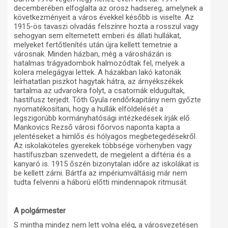
decemberében elfoglalta az orosz hadsereg, amelynek a
következményeit a város évekkel később is viselte. Az
1915-ös tavaszi olvadás felszínre hozta a rosszul vagy
sehogyan sem eltemetett emberi és állati hullákat,
melyeket fertőtlenítés után újra kellett temetnie a
városnak. Minden házban, még a városházán is
hatalmas trágyadombok halmozódtak fel, melyek a
kolera melegágyai lettek. A házakban lakó katonák
leírhatatlan piszkot hagytak hátra, az árnyékszékek
tartalma az udvarokra folyt, a csatornák eldugultak,
hastífusz terjedt. Tóth Gyula rendőrkapitány nem győzte
nyomatékosítani, hogy a hullák elföldelését a
legszigorúbb kormányhatósági intézkedések írják elő.
Mankovics Rezső városi főorvos naponta kapta a
jelentéseket a himlős és hólyagos megbetegedésekről.
Az iskolaköteles gyerekek többsége vörhenyben vagy
hastífuszban szenvedett, de megjelent a diftéria és a
kanyaró is. 1915 őszén bizonytalan időre az iskolákat is
be kellett zárni. Bártfa az impériumváltásig már nem
tudta felvenni a háború előtti mindennapok ritmusát.
A polgármester
S mintha mindez nem lett volna elég, a városvezetésen