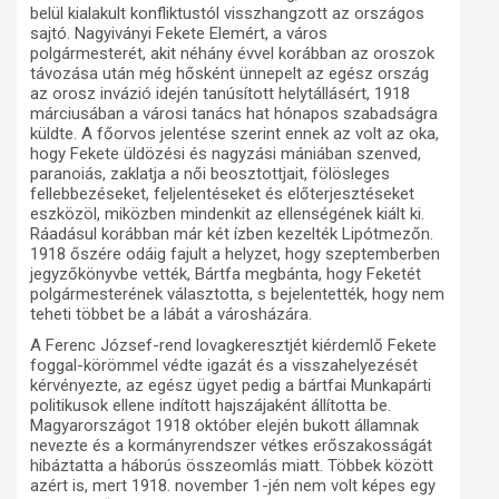
belül kialakult konfliktustól visszhangzott az országos
sajtó. Nagyiványi Fekete Elemért, a város
polgármesterét, akit néhány évvel korábban az oroszok
távozása után még hősként ünnepelt az egész ország
az orosz invázió idején tanúsított helytállásért, 1918
márciusában a városi tanács hat hónapos szabadságra
küldte. A főorvos jelentése szerint ennek az volt az oka,
hogy Fekete üldözési és nagyzási mániában szenved,
paranoiás, zaklatja a női beosztottjait, fölösleges
fellebbezéseket, feljelentéseket és előterjesztéseket
eszközöl, miközben mindenkit az ellenségének kiált ki.
Ráadásul korábban már két ízben kezelték Lipótmezőn.
1918 őszére odáig fajult a helyzet, hogy szeptemberben
jegyzőkönyvbe vették, Bártfa megbánta, hogy Feketét
polgármesterének választotta, s bejelentették, hogy nem
teheti többet be a lábát a városházára.
A Ferenc József-rend lovagkeresztjét kiérdemlő Fekete
foggal-körömmel védte igazát és a visszahelyezését
kérvényezte, az egész ügyet pedig a bártfai Munkapárti
politikusok ellene indított hajszájaként állította be.
Magyarországot 1918 október elején bukott államnak
nevezte és a kormányrendszer vétkes erőszakosságát
hibáztatta a háborús összeomlás miatt. Többek között
azért is, mert 1918. november 1-jén nem volt képes egy