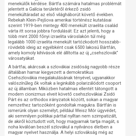
menekülők kérdése. Bártfa számára hatalmas problémát
jelentett a Galícia területéről érkező zsidó
menekültáradat az első világháborút követő években.
Rebekah Klein-Pejšova amerikai történész kutatásai
szerint 1919-ben mintegy 400 menekült izraelita család
várta itt sorsa jobbra fordulását. Ez azt jelenti, hogy a
több mint 2000 főnyi izraelita városlakón túl még
legalább 1000 izraelita menekült tartózkodott hosszabb-
rövidebb ideig az egyébként csak 6500 lakosú Bártfán,
amely komoly kihívások elé állította az új „csehszlovák”
városatyákat.
A bártfai, akárcsak a szlovákiai zsidóság nagyobb része
általában hamar kiegyezett a demokratikus
Csehszlovákia megalakulásának tényével, ugyanakkor
valószínűleg ők voltak a leginkább polarizálódott csoport
az új államban. Miközben hatalmas ellentét tátongott a
modern cionizmus elveit követő csehszlovákiai Zsidó
Párt és az orthodox irányzatok között, sokan a magyar
nemzethez tartozóként gondoltak magukra. Bártfán is
ismerünk olyan személyt, például Weisz Mór ügyvédet,
aki semmilyen politikai párttal nyíltan nem szimpatizált,
de akiről köztudott volt, hogy magyarnak tartja magát, s
noha kiválóan beszél szlovákul a nyilvános életben a
magyar nyelvet használja. A helyi szlovákság még az