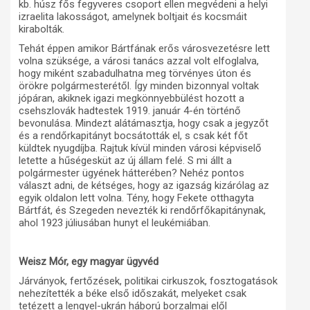
kb. húsz fős fegyveres csoport ellen megvédeni a helyi
izraelita lakosságot, amelynek boltjait és kocsmáit
kirabolták.
Tehát éppen amikor Bártfának erős városvezetésre lett
volna szüksége, a városi tanács azzal volt elfoglalva,
hogy miként szabadulhatna meg törvényes úton és
örökre polgármesterétől. Így minden bizonnyal voltak
jópáran, akiknek igazi megkönnyebbülést hozott a
csehszlovák hadtestek 1919. január 4-én történő
bevonulása. Mindezt alátámasztja, hogy csak a jegyzőt
és a rendőrkapitányt bocsátották el, s csak két főt
küldtek nyugdíjba. Rajtuk kívül minden városi képviselő
letette a hűségesküt az új állam felé. S mi állt a
polgármester ügyének hátterében? Nehéz pontos
választ adni, de kétséges, hogy az igazság kizárólag az
egyik oldalon lett volna. Tény, hogy Fekete otthagyta
Bártfát, és Szegeden nevezték ki rendőrfőkapitánynak,
ahol 1923 júliusában hunyt el leukémiában.
Weisz Mór, egy magyar ügyvéd
Járványok, fertőzések, politikai cirkuszok, fosztogatások
nehezítették a béke első időszakát, melyeket csak
tetézett a lengyel-ukrán háború borzalmai elől