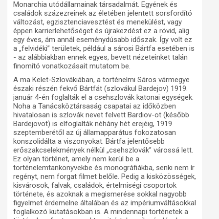
Monarchia utódállamainak társadalmát. Egyének és
családok százezreinek az életében jelentett sorsfordító
változást, egzisztenciavesztést és menekülést, vagy
éppen karrierlehetőséget és újrakezdést ez a rövid, alig
egy éves, ám annál eseménydúsabb időszak. Így volt ez
a „felvidéki” területek, például a sárosi Bártfa esetében is
- az alábbiakban ennek egyes, bevett nézeteinket talán
finomító vonatkozásait mutatom be.
A ma Kelet-Szlovákiában, a történelmi Sáros vármegye
északi részén fekvő Bártfát (szlovákul Bardejov) 1919.
január 4-én foglalták el a csehszlovák katonai egységek.
Noha a Tanácsköztársaság csapatai az időközben
hivatalosan is szlovák nevet felvett Bardiov-ot (később
Bardejovot) is elfoglalták néhány hét erejéig, 1919
szeptemberétől az új államapparátus fokozatosan
konszolidálta a viszonyokat. Bártfa jelentősebb
erőszakcselekmények nélkül „csehszlovák” várossá lett.
Ez olyan történet, amely nem kerül be a
történelemtankönyvekbe és monográfiákba, senki nem ír
regényt, nem forgat filmet belőle. Pedig a kisközösségek,
kisvárosok, falvak, családok, értelmiségi csoportok
története, és azoknak a megismerése sokkal nagyobb
figyelmet érdemelne általában és az impériumváltásokkal
foglalkozó kutatásokban is. A mindennapi történetek a