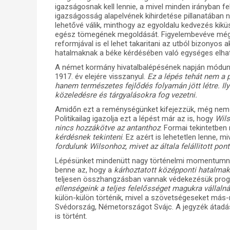
igazságosnak kell lennie, a mivel minden irányban fe
igazságosság alapelvének kihirdetése pillanatában ny
lehetővé válik, minthogy az egyoldalu kedvezés kik
egész tömegének megoldását. Figyelembevéve még a
reformjával is el lehet takaritani az utból bizonyos
hatalmaknak a béke kérdésében való egységes elhat
A német kormány hivatalbalépésének napján módunk
1917. év elejére visszanyul.
Ez a lépés tehát nem a p
hanem természetes fejlődés folyamán jött létre. I
közeledésre és tárgyalásokra fog vezetni.
Amidőn ezt a reménységünket kifejezzük, még nem tu
Politikailag igazolja ezt a lépést már az is, hogy
Wils
nincs hozzákötve az antanthoz
. Formai tekintetben
kérdésnek tekinteni
. Ez azért is lehetetlen lenne, 
fordulunk Wilsonhoz, mivet az általa felállitott pon
Lépésünket mindenütt nagy történelmi momentumnak f
benne az, hogy a
kárhoztatott középponti hatalmak 
teljesen összhangzásban vannak védekezésük prog
ellenségeink a teljes felelősséget magukra vállalná
külön-külön történik, mivel a szövetségeseket más
Svédország, Németországot Svájc. A jegyzék átadása
is történt.