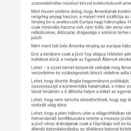
szenvedelmébe müvészi kézzel bclekorbácsolt amerik
Mert hiszen evidens dolog, hogy Amerikának konkrét
rengeteg anyagi haszon, a melyet mint szállitója az
tényleg be is avatkozzék Európa nagy háborujába. 
csak minimális haszna volt, nem több, tán annyi se
nélkülözései, áldozatai, drágasága s erkölcsi terhe
jutott.
Mért ment hát bele Amerika tényleg az európai hábo
Erre a kérdésre csak a jövő fog világos feleletet ad
inditékok körül, a melyek az Egyesült Államok elnök
Lehet – s ezzel német könyvirók vádolják meg Amerik
veszedelme és szükségesnek látszó védelme adta k
Lehet, hogy átvette Anglia hagyományos politikáját,
összeveszejti a kontinentális hatalmakat, s mikor ez
távoli területén s ő állitotta helyre a békét az egym
Lehet, hogy nem tartotta elviselhetőnek, hogy egy
civilizált világ élére.
Lehet, hogy a jelen háboru után a világpolitikában 
felmerülendő konfliktusokra vetette a messze jövőb
a jövő véres drámájának csak a főpróbája volt és kü
állandó katonáskodásba, az általános katonai kötel