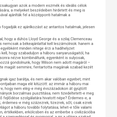
ét csakugyan azok a modern eszmék és ideális célok
ására, a melyeket beszédeiben hirdetett és meg is
val ajánlták fel a középponti hatalmak a
 fogadják ez ajánlkozást az antantos hatalmak, jelesen
, hogy a dühös Lloyd George és a szilaj Clemenceau
is nemcsak a békeajánlattal kell leszámolniok. hanem a
 egyébként minden rétege érzi a hadihelyzet
a kell, hogy szabaduljon a háboru sanyaruságaitól, ha
lsonra nézve kombináltunk, egyenként is sulyosak,
l hozzá gondolnunk, hogy Wilson nem adott magáról –
lezte magát semmire, fentartotta magának szabad kezét
gnak igaz barátja, és nem akar valóban egyebet, mint
pontjaiban maga elé kitüzött: az immár a háboru mai
re, hogy nem elég-e még évszázadokon át gyüjtött
tományok borzalmas pusztitása; nem tizedeltetett-e meg
övő fejlődése szolgálatára hivatott népe? Érdemes-e, a
ét, érdemes-e még százezrek, tizezrek, sőt, csak ezrek
ilágot a háboru további folytatása; lehet-e tőle valami
kban, értékekben, erkölcsben és az emberbe s civilizációba
al a szenvedéssel és nyomorral, a mi a világra szakad,