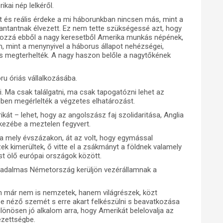
ai nép lelkéről.
 és reális érdeke a mi háborunkban nincsen más, mint a
 antantnak élvezett. Ez nem tette szükségessé azt, hogy
Hozzá ebből a nagy keresetből Amerika munkás népének,
m, mint a menynyivel a háborus állapot nehézségei,
i is megterhelték. A nagy haszon belőle a nagytőkének
ru óriás vállalkozásába.
ni. Ma csak találgatni, ma csak tapogatózni lehet az
ében megérlelték a végzetes elhatározást.
át – lehet, hogy az angolszász faj szolidaritása, Anglia
ezébe a meztelen fegyvert.
 a mely évszázakon, át az volt, hogy egymással
ek kimerültek, ő vitte el a zsákmányt a földnek valamely
ást ölő európai országok között.
 diadalmas Németország kerüljön vezérállamnak a
tán már nem is nemzetek, hanem világrészek, közt
e néző szemét s erre akart felkészülni s beavatkozása
lönösen jó alkalom arra, hogy Amerikát belelovalja az
ezettségbe.