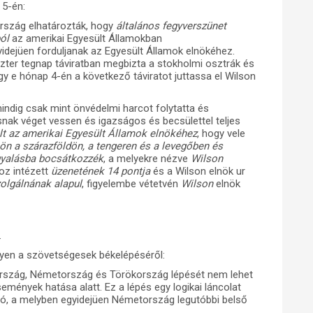
 5-én:
rszág elhatározták, hogy
általános fegyverszünet
ól
az amerikai Egyesült Államokban
idejüen forduljanak az Egyesült Államok elnökéhez.
zter tegnap táviratban megbizta a stokholmi osztrák és
ogy e hónap 4-én a következő táviratot juttassa el Wilson
ndig csak mint önvédelmi harcot folytatta és
snak véget vessen és igazságos és becsülettel teljes
ult az amerikai Egyesült Államok elnökéhez
, hogy vele
ön a szárazföldön, a tengeren és a levegőben és
gyalásba bocsátkozzék
, a melyekre nézve
Wilson
z intézett
üzenetének
14 pontja
és a Wilson elnök ur
zolgálnának alapul
, figyelembe vétetvén
Wilson
elnök
.
lyen a szövetségesek békelépéséről:
arország, Németország és Törökország lépését nem lehet
semények hatása alatt. Ez a lépés egy logikai láncolat
ió, a melyben egyidejüen Németország legutóbbi belső