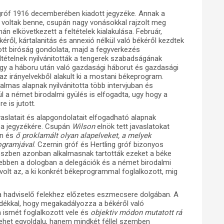
n gróf 1916 decemberében kiadott jegyzéke. Annak a
m voltak benne, csupán nagy vonásokkal rajzolt meg
án elkövetkezett a feltételek kialakulása. Február,
éről, kártalanitás és annexió nélkül való békéről kezdtek
ott biróság gondolata, majd a fegyverkezés
ltételnek nyilvánitották a tengerek szabadságának
 hogy a háboru után való gazdasági háborut és gazdasági
z irányelvekből alakult ki a mostani békeprogram.
lmas alapnak nyilvánitotta több intervjuban és
l a német birodalmi gyülés is elfogadta, ugy hogy a
e is jutott.
avaslatait és alapgondolatait elfogadható alapnak
ápa jegyzékére. Csupán
Wilson
elnök tett javaslatokat
en és
ő proklamált olyan alapelveket, a melyek
ogramjával
. Czernin gróf és Hertling gróf bizonyos
gészben azonban alkalmasnak tartották ezeket a béke
t ebben a dologban a delegációk és a német birodalmi
k volt az, a ki konkrét békeprogrammal foglalkozott, mig
 a hadviselő felekhez előzetes eszmecsere dolgában. A
ándékkal, hogy megakadályozza a békéről való
 ismét foglalkozott vele és
objektiv módon mutatott rá
lehet egyoldalu, hanem mindkét féllel szemben