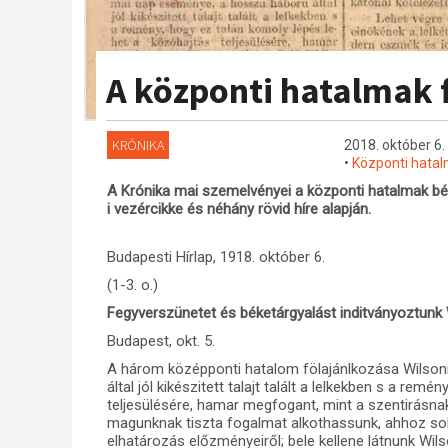
A központi hatalmak 
KRÓNIKA
2018. október 6.
•
Központi hata
A Krónika mai szemelvényei a központi hatalmak béke
i vezércikke és néhány rövid híre alapján.
Budapesti Hírlap, 1918. október 6.
(1-3. o.)
Fegyverszünetet és béketárgyalást inditványoztunk W
Budapest, okt. 5.
A három középponti hatalom fölajánlkozása Wilson
által jól kikészitett talajt talált a lelkekben s a re
teljesülésére, hamar megfogant, mint a szentirásna
magunknak tiszta fogalmat alkothassunk, ahhoz sok 
elhatározás előzményeiről; bele kellene látnunk Wilso