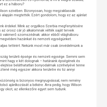
art ez a háboru?
ilson szivében. Bizonyosan, hogy megzaklassák
ai alapján megtették. Ezért gondolom, hogy ez az ajánlat
 érdekel. Mink az orgyilkos Szerbia megfenyitésére
 az orosz cár jó alkalomnak vélték saját terveik
ázó vakmerő szomszédnak: akkor ebből világháboru
: megvédeni hazánkat és nemzeti egységünket.
n aljas tettéért. Nekünk most már csak önvédelmünk a
ország területi épsége és nemzeti egysége. Semmi sem
mint hagy e két dolognak – határaink épségének és
elejtése beláthatatlan bonyodalmak szinhelyévé tenne
esztené még egyszer akkora területre és tiz annyi
y közönség is bizonyos megnyugvással, nem remény
tolsó ajánlkozását a békére. Arra pedig, hogy Wilson
gy okot, az ellenkezőre egyet sem tudunk.