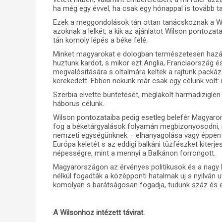
ha még egy évvel, ha csak egy hónappal is tovább t
Ezek a meggondolások tán ottan tanácskoznak a W
azoknak a lelkét, a kik az ajánlatot Wilson pontozat
tán komoly lépés a béke felé.
Minket magyarokat e dologban természetesen hazánk
huztunk kardot, s mikor ezt Anglia, Franciaország és
megvalósitására s oltalmára keltek a rajtunk pack
kerekedett. Ebben nekünk már csak egy célunk volt
Szerbia elvette büntetését, meglakolt harmadizigle
háborus célunk.
Wilson pontozataiba pedig esetleg belefér Magyar
fog a béketárgyalások folyamán megbizonyosodni, 
nemzeti egységünknek – elhanyagolása vagy éppen 
Európa keletét s az eddigi balkáni tüzfészket kiterj
népességre, mint a mennyi a Balkánon forrongott.
Magyarországon az érvényes politikusok és a nag
nélkül fogadták a középponti hatalmak uj s nyilván u
komolyan s barátságosan fogadja, tudunk száz és e
A Wilsonhoz intézett távirat.