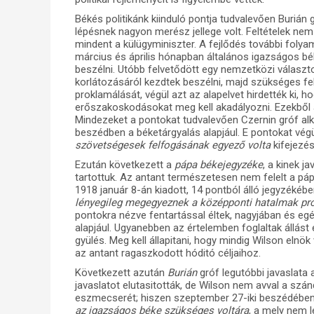
Békés politikánk kiinduló pontja tudvalevően Buriá
lépésnek nagyon merész jellege volt. Feltételek ne
mindent a külügyminiszter. A fejlődés további folyam
március és április hónapban általános igazságos bék
beszélni. Utóbb felvetődött egy nemzetközi választ
korlátozásáról kezdtek beszélni, majd szükséges fe
proklamálását, végül azt az alapelvet hirdették ki,
erőszakoskodásokat meg kell akadályozni. Ezekből a
Mindezeket a pontokat tudvalevően Czernin gróf alka
beszédben a béketárgyalás alapjául. E pontokat végü
szövetségesek felfogásának egyező volta
kifejezésr
Ezután következett a
pápa békejegyzéke
, a kinek j
tartottuk. Az antant természetesen nem felelt a p
1918 január 8-án kiadott, 14 pontból álló jegyzékéb
lényegileg megegyeznek a középponti hatalmak pr
pontokra nézve fentartással éltek, nagyjában és e
alapjául. Ugyanebben az értelemben foglaltak állás
gyülés. Meg kell állapitani, hogy mindig Wilson elnö
az antant ragaszkodott hóditó céljaihoz.
Következett azután
Burián
gróf legutóbbi javaslata
javaslatot elutasitották, de Wilson nem avval a sz
eszmecserét; hiszen szeptember 27-iki beszédében
az igazságos béke szükséges voltára
, a mely nem 