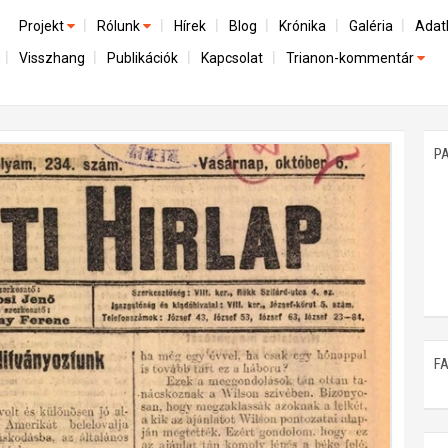
Projekt
Rólunk
Hírek
Blog
Krónika
Galéria
Adat
Visszhang
Publikációk
Kapcsolat
Trianon-kommentár
Előzmények
A kutatócsoport működéséről
Emlék
Dokumentumok
Nemzetközi kontextus: iratok és interpretációk
Munkatársaink
Mene
A trianoni szerződés
Az összeomlás és a magyar társadalom
P
Műhelymunkák
A békerendszer megszilárdulása
Utókor és emlékezet
F