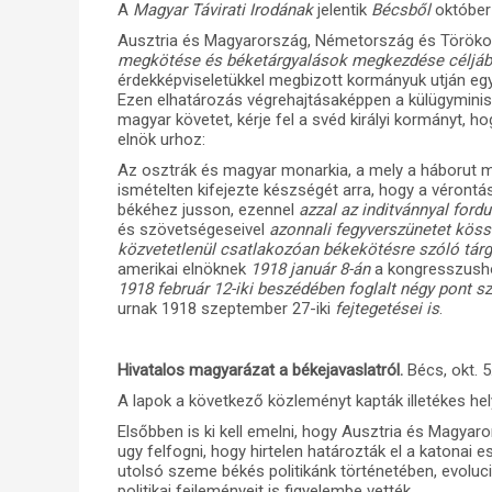
A
Magyar Távirati Irodának
jelentik
Bécsből
október
Ausztria és Magyarország, Németország és Töröko
megkötése és béketárgyalások megkezdése céljáb
érdekképviseletükkel megbizott kormányuk utján egy
Ezen elhatározás végrehajtásaképpen a külügyminis
magyar követet, kérje fel a svéd királyi kormányt, h
elnök urhoz:
Az osztrák és magyar monarkia, a mely a háborut mi
ismételten kifejezte készségét arra, hogy a vérontá
békéhez jusson, ezennel
azzal az inditvánnyal ford
és szövetségeseivel
azonnali fegyverszünetet köss
közvetetlenül csatlakozóan békekötésre szóló tár
amerikai elnöknek
1918 január 8-án
a kongresszusho
1918 február 12-iki beszédében foglalt négy pont s
urnak 1918 szeptember 27-iki
fejtegetései is
.
Hivatalos magyarázat a békejavaslatról.
Bécs, okt. 5
A lapok a következő közleményt kapták illetékes he
Elsőbben is ki kell emelni, hogy Ausztria és Magy
ugy felfogni, hogy hirtelen határozták el a katonai e
utolsó szeme békés politikánk történetében, evoluc
politikai fejleményeit is figyelembe vették.