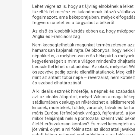
Lehet végre az is. hogy az Ujvilág elnökének a lelk
tüzelték fel merész és kalandosnak látszó vállalkoz
fogalmazott, ama békepontjaiban, melyek elfogadásá
fegyverszünetet és a tárgyalást a békéről.
Az első és kisebbik kérdés ebben az, hogy miképpen
Anglia és Franciaország.
Nem kecsegtethetjük magunkat természetesen azzal
hamarosan kapjanak rajta. De bizonyos, hogy nekik 
népökkel is, a melyben van erős békepárt s melynek
kegyetlenségeit s mint a világon mindenütt óhajtani
becsülettel lehet szabadulnia. Az okok, melyeket Wi
összevéve pedig szinte ellenállhatatlanok. Meg kel
mint az antant többi népe – reverzálist, nem köte
és szabad elhatározását.
A ki ideális eszmék hirdetője, a népnek és szabadsá
azt az ideális állapotot, melyet Wilson a maga béke
stádiumában csakugyan rákérdezhet a lelkiismereté
kincsek, müértékek, földek, városok, falvak és tar
máris Európa férfinépének virágzó, fajfentartó, a j
mikor felajánlják neki a pontozatai szerint való bék
életét erőszakosan kiontani? És mivel kecsegteti a v
jót várni, olyat, a mi fölér azzal az áldozattal java
vetett hitben, valamint emberéletben; a mi fölér azz