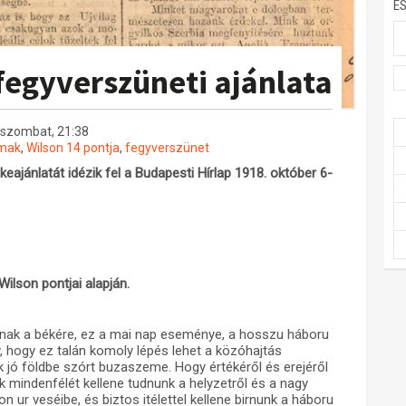
E
fegyverszüneti ajánlata
 szombat, 21:38
lmak
,
Wilson 14 pontja
,
fegyverszünet
ajánlatát idézik fel a Budapesti Hírlap 1918. október 6-
ilson pontjai alapján.
nak a békére, ez a mai nap eseménye, a hosszu háboru
mény, hogy ez talán komoly lépés lehet a közóhajtás
k jó földbe szórt buzaszeme. Hogy értékéről és erejéről
mindenfélét kellene tudnunk a helyzetről és a nagy
n ur veséibe, és biztos itélettel kellene birnunk a háboru