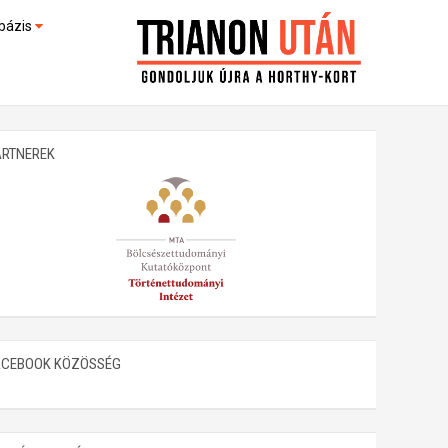
bázis
művek (feltöltés alatt)
kültek
ARTNEREK
ACEBOOK KÖZÖSSÉG