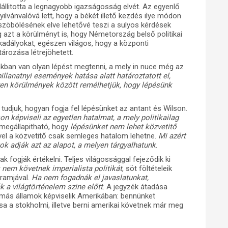
lállitotta a legnagyobb igazságosság elvét. Az egyenlő
ilvánvalóvá lett, hogy a békét illető kezdés ilye módon
üszöbölésének elve lehetővé teszi a sulyos kérdések
zt a körülményt is, hogy Németország belső politikai
 akadályokat, egészen világos, hogy a központi
ározása létrejöhetett.
ban van olyan lépést megtenni, a mely in nuce még az
illanatnyi események hatása alatt határoztatott el,
lyen körülmények között remélhetjük, hogy lépésünk
djuk, hogyan fogja fel lépésünket az antant és Wilson.
on képviseli az egyetlen hatalmat, a mely politikailag
 megállapitható, hogy
lépésünket nem lehet közvetitő
mivel a közvetitő csak semleges hatalom lehetne.
Mi azért
tok adják azt az alapot, a melyen tárgyalhatunk
.
ogják értékelni. Teljes világossággal fejeződik ki
nem követnek imperialista politikát
, söt föltételeik
ramjával.
Ha nem
fogadnák el javaslatunkat,
k a világtörténelem szine előtt
. A jegyzék átadása
-más államok képviselik Amerikában: bennünket
 a stokholmi, illetve berni amerikai követnek már meg