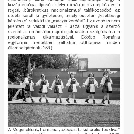
közép-európai típusú erdélyi román nemzetépítés és a
regáti, „bürokratikus nacionalizmus” találkozásából az
utóbbi került ki győztesen, amely pusztán „kisebbségi
kérdéssé” redukálta a „magyar kérdést”. Ez azonban nem
jelentett rá valódi választ – azzal ugyanis a szerző
szerint a román állam újrafogalmazása szolgálhatna, a
regionalizmus alkalmazásával. Ekképp Románia
egyforma mértékben válhatna otthonává minden
állampolgárának (158.).
A Megéneklünk, Románia „szocialista kulturális fesztivál”