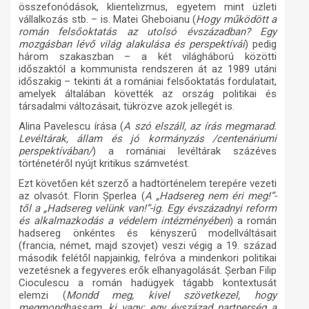
összefonódások, klientelizmus, egyetem mint üzleti
vállalkozás stb. – is. Matei Gheboianu (
Hogy működött a
román felsőoktatás az utolsó évszázadban? Egy
mozgásban lévő világ alakulása és perspektívái
) pedig
három szakaszban – a két világháború közötti
időszaktól a kommunista rendszeren át az 1989 utáni
időszakig – tekinti át a romániai felsőoktatás fordulatait,
amelyek általában követték az ország politikai és
társadalmi változásait, tükrözve azok jellegét is.
Alina Pavelescu írása (
A szó elszáll, az írás megmarad.
Levéltárak, állam és jó kormányzás /centenáriumi
perspektívában/
) a romániai levéltárak százéves
történetéről nyújt kritikus számvetést.
Ezt követően két szerző a hadtörténelem terepére vezeti
az olvasót. Florin
Șperlea
(
A „Hadsereg nem éri meg!”-
től a „Hadsereg velünk van!”-ig. Egy évszázadnyi reform
és alkalmazkodás a védelem intézményében
) a román
hadsereg önkéntes és kényszerű modellváltásait
(francia, német, majd szovjet) veszi végig a 19. század
második felétől napjainkig, felróva a mindenkori politikai
vezetésnek a fegyveres erők elhanyagolását.
Șerban Filip
Cioculescu a román hadügyek tágabb kontextusát
elemzi (
Mondd meg, kivel szövetkezel, hogy
megmondhassam, ki vagy: egy évszázad partnerség a