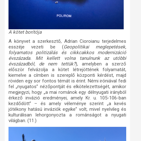
A kötet borítója
A könyvet a szerkesztő, Adrian Cioroianu terjedelmes
esszéje vezeti be (
Geopolitikai meglepetések,
folyamatos politizálás és cikkcakkos modernizáció
évszázada. Mit kellett volna tanulnunk az utóbbi
évszázadból, de nem tettük?
), amelyben a szerző
először felvázolja a kötet létrejöttének folyamatát,
kiemelve a címben is szereplő központi kérdést, majd
röviden egy sor fontos témát is érint. Némi iróniával fedi
fel „nyugatos” nézőpontját és elkötelezettségét, amikor
megjegyzi, hogy „a mai románok egy délnyugati irányból
érkező invázió eredményei, amely Kr. u. 105-106-ban
kezdődött” – és amely véleménye szerint „a kevés
jótékony hatású inváziók egyike” volt, mivel nyelvileg és
kulturálisan lehorgonyozta a románságot a nyugati
világban. (11.)