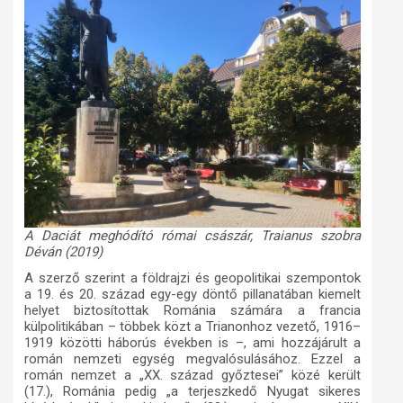
A Daciát meghódító római császár, Traianus szobra
Déván (2019)
A szerző szerint a földrajzi és geopolitikai szempontok
a 19. és 20. század egy-egy döntő pillanatában kiemelt
helyet biztosítottak Románia számára a francia
külpolitikában – többek közt a Trianonhoz vezető, 1916–
1919 közötti háborús években is –, ami hozzájárult a
román nemzeti egység megvalósulásához. Ezzel a
román nemzet a „XX. század győztesei” közé került
(17.), Románia pedig „a terjeszkedő Nyugat sikeres