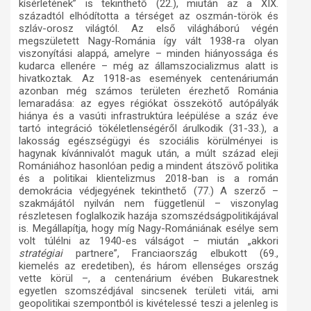
kísérletének” is tekinthető (22.), miután az a XIX.
századtól elhódította a térséget az oszmán-török és
szláv-orosz világtól. Az első világháború végén
megszületett Nagy-Románia így vált 1938-ra olyan
viszonyítási alappá, amelyre – minden hiányossága és
kudarca ellenére – még az államszocializmus alatt is
hivatkoztak. Az 1918-as események centenáriumán
azonban még számos területen érezhető Románia
lemaradása: az egyes régiókat összekötő autópályák
hiánya és a vasúti infrastruktúra leépülése a száz éve
tartó integráció tökéletlenségéről árulkodik (31-33.), a
lakosság egészségügyi és szociális körülményei is
hagynak kívánnivalót maguk után, a múlt század eleji
Romániához hasonlóan pedig a mindent átszövő politika
és a politikai klientelizmus 2018-ban is a román
demokrácia védjegyének tekinthető (77.) A szerző –
szakmájától nyilván nem függetlenül – viszonylag
részletesen foglalkozik hazája szomszédságpolitikájával
is. Megállapítja, hogy míg Nagy-Romániának esélye sem
volt túlélni az 1940-es válságot – miután „akkori
stratégiai
partnere”, Franciaország elbukott (69.,
kiemelés az eredetiben), és három ellenséges ország
vette körül –, a centenárium évében Bukarestnek
egyetlen szomszédjával sincsenek területi vitái, ami
geopolitikai szempontból is kivételessé teszi a jelenleg is