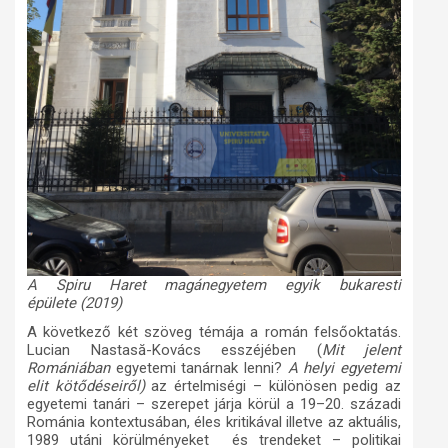
A Spiru Haret magánegyetem egyik bukaresti
épülete (2019)
A következő két szöveg témája a román felsőoktatás.
Lucian Nastasă
-Kovács esszéjében (
Mit jelent
Romániában
egyetemi tanárnak lenni?
A helyi egyetemi
elit kötődéseiről)
az értelmiségi – különösen pedig az
egyetemi tanári – szerepet járja körül a 19–20. századi
Románia kontextusában, éles kritikával illetve az aktuális,
1989 utáni körülményeket és trendeket – politikai