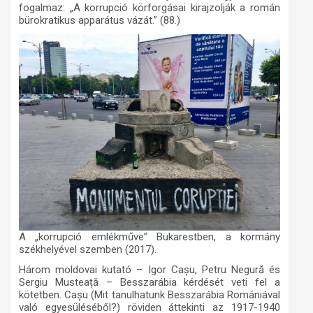
fogalmaz: „A korrupció körforgásai kirajzolják a román
bürokratikus apparátus vázát.” (88.)
A „korrupció emlékműve” Bukarestben, a kormány
székhelyével szemben (2017).
Három moldovai kutató – Igor Cașu, Petru Negură és
Sergiu Musteață – Besszarábia kérdését veti fel a
kötetben. Cașu
(Mit tanulhatunk Besszarábia Romániával
való egyesüléséből?)
röviden áttekinti az 1917-1940