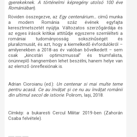
gyerekeknek. A történelmi képregény utolsó 100 éve
Romániában
).
Röviden összegezve, az
Egy centenárium…
című munka
a modern Románia száz évének egyfajta
keresztmetszetét nyújtja. Változatos szerzőgárdája és
az egyes írások kritikai attitűdje egyszerre szemlélteti a
romániai tudományosság sokszínűségét és
pluralizmusát, és azt, hogy a kiemelkedő évfordulókról –
amilyenekben a 2018-as év valóban bővelkedett – sem
csak „kincstári optimizmussal” és triumfalista,
önünneplő hangnemben lehet beszélni, hanem helye van
az elemző önreflexiónak is.
Adrian Cioroianu (ed.):
Un centenar
si mai multe teme
pentru acasă. Ce au învățat și ce nu au învățat românii
din ultimul secol de istiorie
. Polirom, Iași, 2018.
Címkép: a bukaresti Cercul Militar 2019-ben (Zahorán
Csaba felvétele).