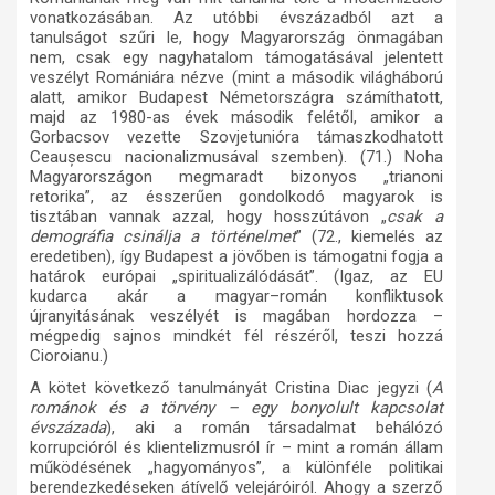
vonatkozásában. Az utóbbi évszázadból azt a
tanulságot szűri le, hogy Magyarország önmagában
nem, csak egy nagyhatalom támogatásával jelentett
veszélyt Romániára nézve (mint a második világháború
alatt, amikor Budapest Németországra számíthatott,
majd az 1980-as évek második felétől, amikor a
Gorbacsov vezette Szovjetunióra támaszkodhatott
Ceaușescu nacionalizmusával szemben). (71.) Noha
Magyarországon megmaradt bizonyos „trianoni
retorika”, az ésszerűen gondolkodó magyarok is
tisztában vannak azzal, hogy hosszútávon „
csak a
demográfia csinálja a történelmet
” (72., kiemelés az
eredetiben), így Budapest a jövőben is támogatni fogja a
határok európai „spiritualizálódását”. (Igaz, az EU
kudarca akár a magyar–román konfliktusok
újranyitásának veszélyét is magában hordozza –
mégpedig sajnos mindkét fél részéről, teszi hozzá
Cioroianu.)
A kötet következő tanulmányát Cristina Diac jegyzi (
A
románok és a törvény – egy bonyolult kapcsolat
évszázada
), aki a román társadalmat behálózó
korrupcióról és klientelizmusról ír – mint a román állam
működésének „hagyományos”, a különféle politikai
berendezkedéseken átívelő velejáróiról. Ahogy a szerző