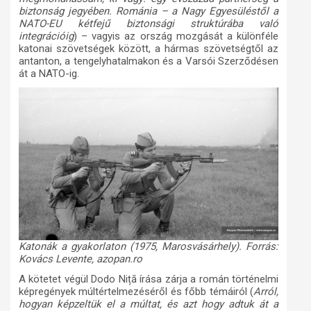
biztonság jegyében. Románia – a Nagy Egyesüléstől a
NATO-EU kétfejű biztonsági struktúrába való
integrációig
) – vagyis az ország
mozgását a különféle
katonai szövetségek között, a hármas szövetségtől az
antanton, a tengelyhatalmakon és a Varsói Szerződésen
át a NATO-ig.
Katonák a gyakorlaton (1975, Marosvásárhely). Forrás:
Kovács Levente, azopan.ro
A kötetet végül Dodo Ni
ță
írása zárja a román történelmi
képregények múltértelmezéséről és főbb témáiról (
Arról,
hogyan képzeltük el a múltat, és azt hogy adtuk át a