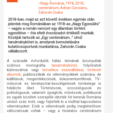
•
Nagy-Románia
,
1918
,
2018
,
Műhelymunkák
centenárium
,
Adrian Cioroianu
,
Zahorán Csaba
2018-ban, majd az azt követő években egymás után
jelentek meg Romániában az 1918-as „Nagy Egyesülés”
– vagyis a román nemzet egy államban történt
egyesítése – óta eltelt évszázadot értékelő munkák.
Közéjük tartozik az „Egy centenárium…” című
tanulmánykötet is, amelynek bemutatására
kutatócsoportunk munkatársa, Zahorán Csaba
vállalkozott.
A századik évfordulók hálás témának bizonyultak
számos monográfia,
, folyóiratok
tanulmánykötet
különszámai vagy
,
tematikus összeállításai
történeti
, publicisztikák és véleménycikkek számára, de
albumok
kiállítások, megemlékezések, dokumentumfilmek, TV-
műsorok és kerekasztal-beszélgetések tömkelege is
felidézte őket. Történészek, szociológusok és
politológusok, valamint újságírók, művészek, politikusok
és egyéb közéleti szereplők idézték fel bennük Románia
utolsó száz évét, vagy fejtették ki a múlttal kapcsolatos
véleményüket. Ezek a vélemények pedig meglehetősen
változatosak voltak – vagy a hivatalos centenáriumi