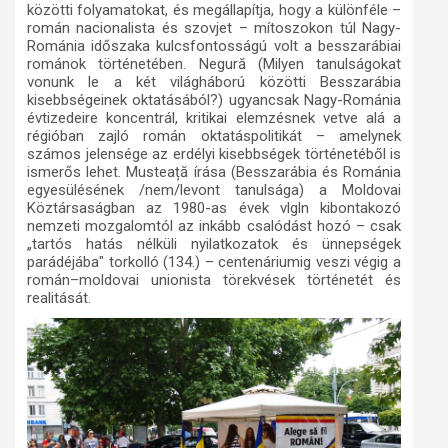
közötti folyamatokat, és megállapítja, hogy a különféle
–
román nacionalista és szovjet
–
mítoszokon túl Nagy-
Románia időszaka kulcsfontosságú volt a besszarábiai
románok történetében.
Negură
(Milyen tanulságokat
vonunk le a két világháború közötti Besszarábia
kisebbségeinek oktatásából?)
ugyancsak Nagy-Románia
évtizedeire koncentrál, kritikai elemzésnek vetve alá a
régióban zajló román oktatáspolitikát
– amelynek
számos jelensége az erdélyi kisebbségek történetéből is
ismerős lehet. Musteață
írása
(Besszarábia és Románia
egyesülésének /nem/levont tanulsága)
a Moldovai
Köztársaságban az 1980-as évek vlgln kibontakozó
nemzeti mozgalomtól az inkább csalódást hozó – csak
„tartós hatás nélküli nyilatkozatok és ünnepségek
parádéjába" torkolló (134.) – centenáriumig veszi végig a
román–moldovai unionista törekvések történetét és
realitását.