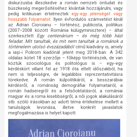
diskurzusba illeszkedve a román nemzeti öntudat és
büszkeség megerősítéséhez kívántak hozzájárulni, vagy
pedig kritikusan értelmeztek
egy-egy jelenséget vagy
. Ilyen évfordulós számvetést kínál
hosszabb folyamatot
az Adrian Cioroianu – történész, publicista, politikus
(2007–2008 között Románia külügyminisztere) – által
szerkesztett
Egy centenárium – és még több házi
feladat. Mit tanultak, és mit nem tanultak a románok a
történelem utolsó évszázadából
című kiadvány is, amely
a i
ași-i
Polirom kiadónál jelent meg 2018-ban. A 342
oldalas kötet 18 szerzője – főképp történészek, de van
köztük szociológus és politológus is – egy-egy
kérdéskört villant fel az 1918 óta eltelt időszakból, ha
nem is teljességre, de legalábbis reprezentativitásra
törekedve. A román külpolitikáról, a besszarábiai
kérdésről, a románság demográfiai folyamatairól, a
román hadseregről és a felsőoktatásról, a romániai
magyar és a roma kisebbségről, a női jogok alakulásáról
stb. szóló írásokban az adott téma értékelése mellett a
tanulságok levonása, illetve konkrét javaslatok
megfogalmazása is helyet kapott.