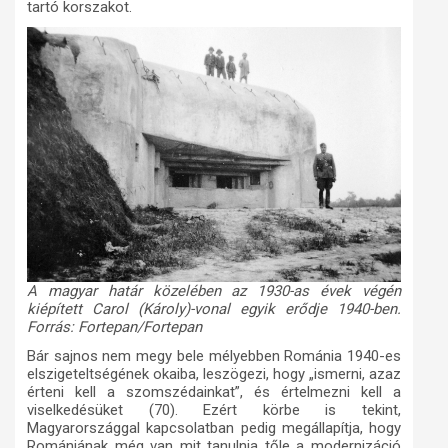
tartó korszakot.
A magyar határ közelében az 1930-as évek végén
kiépített Carol (Károly)-vonal egyik erődje 1940-ben.
Forrás: Fortepan/Fortepan
Bár sajnos nem megy bele mélyebben Románia 1940-es
elszigeteltségének okaiba, leszögezi, hogy „ismerni, azaz
érteni kell a szomszédainkat”, és értelmezni kell a
viselkedésüket (70). Ezért körbe is tekint,
Magyarországgal kapcsolatban pedig megállapítja, hogy
Romániának még van mit tanulnia tőle a modernizáció