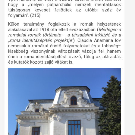
hogy a „mélyen patriarchális nemzeti mentalitások
túlságosan keveset fejlődtek az utóbbi száz év
folyamán”. (215)
Külön tanulmány foglalkozik a romák helyzetének
alakulásával az 1918 óta eltelt évszázadban (
Mérlegen a
romániai romák története – a társadalmi inklúzió és a
„roma identitásépítés projektje”
). Claudia Anamaria Iov
nemcsak a romákat érintő folyamatokat és a többség–
kisebbség viszonyának változásait vázolja fel, hanem
érinti a roma identitásépítést övező, főleg az aktivisták
és kutatók között zajló vitákat is.