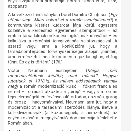
egyik szejkefürdői programja. Forrás: Orbán Imre, 1978,
azopan.ro
A következő tanulmányban Dorel Dumitru Chirițescu (
Egy
utópia vége. Miért bukott el a román szocializmus?
)
a
kommunista kísérlet kudarcát járja körül, egyszerre
közelítve a kérdéshez egyetemes szempontból – az
emberi társadalmak működési logikájának irányából – és
kalkulálva a romániai tervgazdaság sajátosságaival. A
szerző végül arra a konklúzióra jut, hogy a
társadalomfejlődés törvényszerűségei alapján „minden,
ami természetellenes, különösen a gazdaságban, el fog
tűnni. És ez is történt.” (176.)
Victor Neumann esszéjében (
Mégis mért
modernizálódtunk később, mint mások? Hogyan
jutottunk el 1918-ig, és milyen adósságaink vannak
még
) a román modernizáció külső – főként francia és
német – forrásait ütközteti a „terep” – vagyis a román
fejedelemségekben érvényesülő ortodox, oszmán, görög
és orosz – hagyományaival. Neumann arra jut, hogy a
modernizációt a társadalmi szerződés hiánya, illetve a
kollektivizmusnak (a közösségnek, a nemzetnek) az
egyén rovására megnyilvánuló dominanciája késleltette
Romániában.