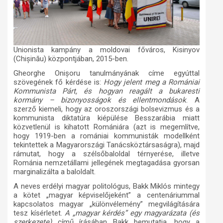
Unionista kampány a moldovai főváros, Kisinyov
(Chișinău
)
központjában, 2015-ben.
Gheorghe Onișoru tanulmányának címe egyúttal
szövegének fő kérdése is:
Hogy jelent meg a Romániai
Kommunista Párt, és hogyan reagált a bukaresti
kormány – bizonyosságok és ellentmondások
.
A
szerző kiemeli, hogy az oroszországi bolsevizmus és a
kommunista diktatúra kiépülése Besszarábia miatt
közvetlenül is kihatott Romániára (azt is megemlítve,
hogy 1919-ben a romániai kommunisták modellként
tekintettek a Magyarországi Tanácsköztársaságra), majd
rámutat, hogy a szélsőbaloldal térnyerése, illetve
Románia nemzetállami jellegének megtagadása gyorsan
marginalizálta a baloldalt.
A neves erdélyi magyar politológus, Bakk Miklós mintegy
a kötet „magyar képviselőjeként” a centenáriummal
kapcsolatos magyar „különvélemény” megvilágítására
tesz kísérletet.
A „magyar kérdés” egy magyarázata (és
szerkezete)
című írásában Bakk bemutatja, hogy a