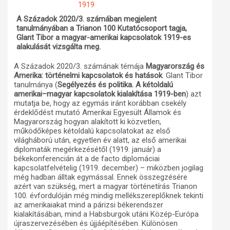
1919
Műhelymunkák
A Századok 2020/3. számában megjelent
tanulmányában a Trianon 100 Kutatócsoport tagja,
Glant Tibor a magyar-amerikai kapcsolatok 1919-es
alakulását vizsgálta meg.
A Századok 2020/3. számának témája
Magyarország és
Amerika: történelmi kapcsolatok és hatások
. Glant Tibor
tanulmánya (
Segélyezés és politika. A kétoldalú
amerikai–magyar kapcsolatok kialakítása 1919-ben
) azt
mutatja be, hogy az egymás iránt korábban csekély
érdeklődést mutató Amerikai Egyesült Államok és
Magyarország hogyan alakított ki közvetlen,
működőképes kétoldalú kapcsolatokat az első
világháború után, egyetlen év alatt, az első amerikai
diplomaták megérkezésétől (1919. január) a
békekonferencián át a de facto diplomáciai
kapcsolatfelvételig (1919. december) – miközben jogilag
még hadban álltak egymással. Ennek összegzésére
azért van szükség, mert a magyar történetírás Trianon
100. évfordulóján még mindig mellékszereplőknek tekinti
az amerikaiakat mind a párizsi békerendszer
kialakításában, mind a Habsburgok utáni Közép-Európa
újraszervezésében és újjáépítésében. Különösen