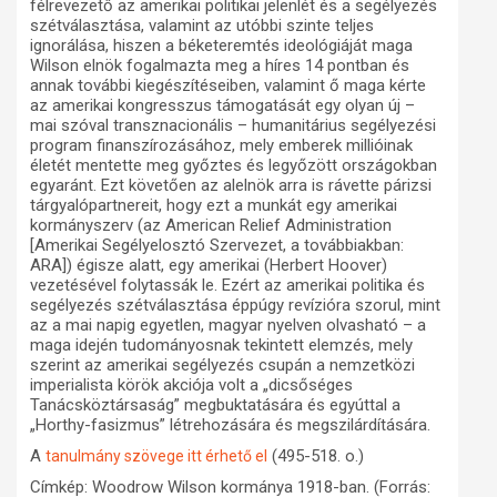
félrevezető az amerikai politikai jelenlét és a segélyezés
szétválasztása, valamint az utóbbi szinte teljes
ignorálása, hiszen a béketeremtés ideológiáját maga
Wilson elnök fogalmazta meg a híres 14 pontban és
annak további kiegészítéseiben, valamint ő maga kérte
az amerikai kongresszus támogatását egy olyan új –
mai szóval transznacionális – humanitárius segélyezési
program finanszírozásához, mely emberek millióinak
életét mentette meg győztes és legyőzött országokban
egyaránt. Ezt követően az alelnök arra is rávette párizsi
tárgyalópartnereit, hogy ezt a munkát egy amerikai
kormányszerv (az American Relief Administration
[Amerikai Segélyelosztó Szervezet, a továbbiakban:
ARA]) égisze alatt, egy amerikai (Herbert Hoover)
vezetésével folytassák le. Ezért az amerikai politika és
segélyezés szétválasztása éppúgy revízióra szorul, mint
az a mai napig egyetlen, magyar nyelven olvasható – a
maga idején tudományosnak tekintett elemzés, mely
szerint az amerikai segélyezés csupán a nemzetközi
imperialista körök akciója volt a „dicsőséges
Tanácsköztársaság” megbuktatására és egyúttal a
„Horthy-fasizmus” létrehozására és megszilárdítására.
A
(495-518. o.)
tanulmány szövege itt érhető el
Címkép: Woodrow Wilson kormánya 1918-ban. (Forrás: