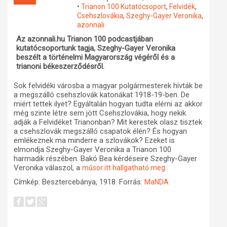
•
Trianon 100 Kutatócsoport
,
Felvidék
,
Műhelymunkák
Csehszlovákia
,
Szeghy-Gayer Veronika
,
azonnali
Az azonnali.hu Trianon 100 podcastjában
kutatócsoportunk tagja, Szeghy-Gayer Veronika
beszélt a történelmi Magyarország végéről és a
trianoni békeszerződésről.
Sok felvidéki városba a magyar polgármesterek hívták be
a megszálló csehszlovák katonákat 1918-19-ben. De
miért tettek ilyet? Egyáltalán hogyan tudta elérni az akkor
még szinte létre sem jött Csehszlovákia, hogy nekik
adják a Felvidéket Trianonban? Mit kerestek olasz tisztek
a csehszlovák megszálló csapatok élén? És hogyan
emlékeznek ma minderre a szlovákok? Ezeket is
elmondja Szeghy-Gayer Veronika a Trianon 100
harmadik részében. Bakó Bea kérdéseire Szeghy-Gayer
Veronika válaszol, a
.
műsor itt hallgatható meg
Címkép: Besztercebánya, 1918. Forrás:
MaNDA