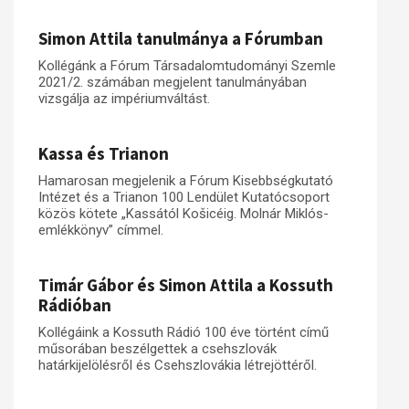
Simon Attila tanulmánya a Fórumban
Kollégánk a Fórum Társadalomtudományi Szemle
2021/2. számában megjelent tanulmányában
vizsgálja az impériumváltást.
Kassa és Trianon
Hamarosan megjelenik a Fórum Kisebbségkutató
Intézet és a Trianon 100 Lendület Kutatócsoport
közös kötete „Kassától Košicéig. Molnár Miklós-
emlékkönyv” címmel.
Timár Gábor és Simon Attila a Kossuth
Rádióban
Kollégáink a Kossuth Rádió 100 éve történt című
műsorában beszélgettek a csehszlovák
határkijelölésről és Csehszlovákia létrejöttéről.