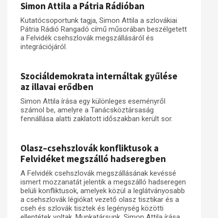
Simon Attila a Pátria Rádióban
Kutatócsoportunk tagja, Simon Attila a szlovákiai
Pátria Rádió Rangadó című műsorában beszélgetett
a Felvidék csehszlovák megszállásáról és
integrációjáról.
Szociáldemokrata internáltak gyűlése
az illavai erődben
Simon Attila írása egy különleges eseményről
számol be, amelyre a Tanácsköztársaság
fennállása alatti zaklatott időszakban került sor.
Olasz–csehszlovák konfliktusok a
Felvidéket megszálló hadseregben
A Felvidék csehszlovák megszállásának kevéssé
ismert mozzanatát jelentik a megszálló hadseregen
belüli konfliktusok, amelyek közül a leglátványosabb
a csehszlovák légiókat vezető olasz tisztikar és a
cseh és szlovák tisztek és legénység közötti
ellentétek voltak. Munkatársunk, Simon Attila írása.