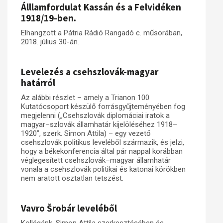
Álllamfordulat Kassán és a Felvidéken
1918/19-ben.
Elhangzott a Pátria Rádió Rangadó c. műsorában,
2018. július 30-án.
Levelezés a csehszlovák-magyar
határról
Az alábbi részlet – amely a Trianon 100
Kutatócsoport készülő forrásgyűjteményében fog
megjelenni („Csehszlovák diplomáciai iratok a
magyar–szlovák államhatár kijelöléséhez 1918–
1920”, szerk. Simon Attila) – egy vezető
csehszlovák politikus leveléből származik, és jelzi,
hogy a békekonferencia által pár nappal korábban
véglegesített csehszlovák–magyar államhatár
vonala a csehszlovák politikai és katonai körökben
nem aratott osztatlan tetszést.
Vavro Šrobár leveléből