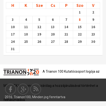
H
K
Sze
Cs
P
Szo
V
1
2
3
4
5
6
7
8
9
10
11
12
13
14
15
16
17
18
19
20
21
22
23
24
25
26
27
28
29
30
31
A Trianon 100 Kutatócsoport logója az
MTA BTK tulajdona, és kizárólag a hozzájárulásával történhet a
2016. Trianon100, Minden jog fenntartva
felhasználása.