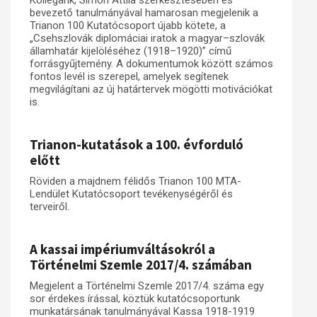
Kollégánk, Simon Attila szerkesztésében és
bevezető tanulmányával hamarosan megjelenik a
Trianon 100 Kutatócsoport újabb kötete, a
„Csehszlovák diplomáciai iratok a magyar–szlovák
államhatár kijelöléséhez (1918–1920)” című
forrásgyűjtemény. A dokumentumok között számos
fontos levél is szerepel, amelyek segítenek
megvilágítani az új határtervek mögötti motivációkat
is.
Trianon-kutatások a 100. évforduló
előtt
Röviden a majdnem félidős Trianon 100 MTA-
Lendület Kutatócsoport tevékenységéről és
terveiről.
A kassai impériumváltásokról a
Történelmi Szemle 2017/4. számában
Megjelent a Történelmi Szemle 2017/4. száma egy
sor érdekes írással, köztük kutatócsoportunk
munkatársának tanulmányával Kassa 1918-1919