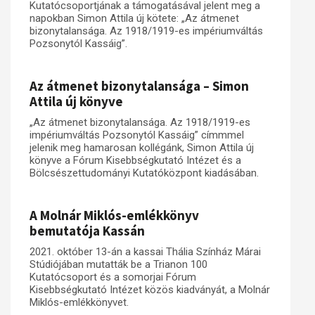
Kutatócsoportjának a támogatásával jelent meg a
napokban Simon Attila új kötete: „Az átmenet
Műhelymunkák
bizonytalansága. Az 1918/1919-es impériumváltás
Pozsonytól Kassáig”.
Az átmenet bizonytalansága – Simon
Attila új könyve
„Az átmenet bizonytalansága. Az 1918/1919-es
impériumváltás Pozsonytól Kassáig” címmmel
jelenik meg hamarosan kollégánk, Simon Attila új
könyve a Fórum Kisebbségkutató Intézet és a
Bölcsészettudományi Kutatóközpont kiadásában.
A Molnár Miklós-emlékkönyv
bemutatója Kassán
2021. október 13-án a kassai Thália Színház Márai
Stúdiójában mutatták be a Trianon 100
Kutatócsoport és a somorjai Fórum
Kisebbségkutató Intézet közös kiadványát, a Molnár
Miklós-emlékkönyvet.