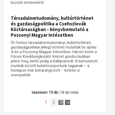
közötti történetéről.
Társadalomtudomány, kultúrtörténet
és gazdaságpolitika a Csehszlovák
Köztársaságban - könyvbemutató a
Pozsonyi Magyar Intézetben
Öt fontos társadalomtudományi, kultúrtörténeti,
gazdaságpolitikai jellegű kötetet mutattak be április
4-én a Pozsonyi Magyar Intézetben. Három kötet a
Fórum Kisebbségkutató Intézet gondozásában
jelent meg, kettő pedig a Kalligramnál. A bemutatott
munkák között kutatócsoportunk tagjainak – a
honlapon már beharangozott – kötetei is
szerepeltek.
összesen: 19 db
| 18 db/oldal
1
2