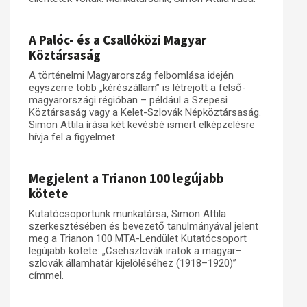
A Palóc- és a Csallóközi Magyar
Köztársaság
A történelmi Magyarország felbomlása idején
egyszerre több „kérészállam” is létrejött a felső-
magyarországi régióban – például a Szepesi
Köztársaság vagy a Kelet-Szlovák Népköztársaság.
Simon Attila írása két kevésbé ismert elképzelésre
hívja fel a figyelmet.
Megjelent a Trianon 100 legújabb
kötete
Kutatócsoportunk munkatársa, Simon Attila
szerkesztésében és bevezető tanulmányával jelent
meg a Trianon 100 MTA-Lendület Kutatócsoport
legújabb kötete: „Csehszlovák iratok a magyar–
szlovák államhatár kijelöléséhez (1918–1920)”
címmel.