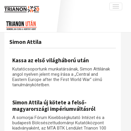
Toggle
navigati
Projekt
Rólunk
Előzmények
Hírek
A kutatócsoport működéséről
Nemzetközi kontextus: iratok és
Simon Attila
interpretációk
Blog
Munkatársaink
Az összeomlás és a magyar társadalom
Krónika
Kassa az első világháború után
A békerendszer megszilárdulása
Galéria
Kutatócsoportunk munkatársának, Simon Attilának
Utókor és emlékezet
Adatbázis
angol nyelven jelent meg írása a „Central and
Eastern Europe after the First World War” című
Visszhang
Emlékművek (feltöltés alatt)
tanulmánykötetben.
Publikációk
Menekültek
Simon Attila új kötete a felső-
Kapcsolat
magyarországi impériumváltásról
Trianon-kommentár
A somorjai Fórum Kisebbségkutató Intézet és a
Dokumentumok
budapesti Bölcsészettudományi Kutatóközpont
kiadványaként, az MTA BTK Lendület Trianon 100
A trianoni szerződés