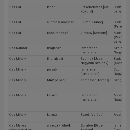
Kiss Pál
tanár
Erzsébetváros [Kis-
Budapest 
Küküllő]
pályaudvar
Kiss Pál
állomási málházó
Fiume [Fiume]
Budapest
(Ferencvá
Kiss Pál
kocsirendező
Zimony [Szerém]
Budapest
(Rákosren
pályaudvar
Kiss Nándor
magánzó
Ismeretlen
Szolnok [J
[Ismeretlen]
Nagykun-S
Kiss Mihály
II. o. altiszt
Szolnok [Jász-
Budapest
Nagykun-Szolnok]
(Kőbánya)
Kiss Mihály
pályaőr
Ismeretlen
Szolnok [J
[Ismeretlen]
Nagykun-S
Kiss Mihály
MÁV pályaőr
Temesvár [Temes]
Szeged [C
Kiss Mihály
kalauz
Ismeretlen
Mezőtúr [J
[Ismeretlen]
Nagykun-S
Kiss Mihály
kalauz
Eszék [Verőce]
Arad [Arad
Kiss Mátyás
árvaszéki ülnök
Zombor [Bács-
Ismeretle
édesapjával és
Bodrog]
[Ismeretle