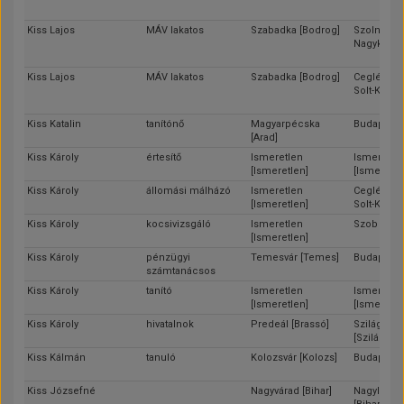
Kiss Lajos
MÁV lakatos
Szabadka [Bodrog]
Szolnok [J
Nagykun-S
Kiss Lajos
MÁV lakatos
Szabadka [Bodrog]
Cegléd [Pe
Solt-Kisku
Kiss Katalin
tanítónő
Magyarpécska
Budapest
[Arad]
Kiss Károly
értesítő
Ismeretlen
Ismeretle
[Ismeretlen]
[Ismeretle
Kiss Károly
állomási málházó
Ismeretlen
Cegléd [Pe
[Ismeretlen]
Solt-Kisku
Kiss Károly
kocsivizsgáló
Ismeretlen
Szob [Hont
[Ismeretlen]
Kiss Károly
pénzügyi
Temesvár [Temes]
Budapest
számtanácsos
Kiss Károly
tanító
Ismeretlen
Ismeretle
[Ismeretlen]
[Ismeretle
Kiss Károly
hivatalnok
Predeál [Brassó]
Szilágyso
[Szilágy]
Kiss Kálmán
tanuló
Kolozsvár [Kolozs]
Budapest
Kiss Józsefné
Nagyvárad [Bihar]
Nagyléta-V