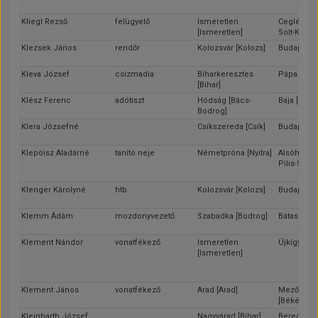
Kliegl Rezső
felügyelő
Ismeretlen
Cegléd [Pe
[Ismeretlen]
Solt-Kisku
Klezsek János
rendőr
Kolozsvár [Kolozs]
Budapest
Kleva József
csizmadia
Biharkeresztes
Pápa [Ves
[Bihar]
Klész Ferenc
adótiszt
Hódság [Bács-
Baja [Bács
Bodrog]
Klera Józsefné
Csíkszereda [Csík]
Budapest
Klepöisz Aladárné
tanító neje
Németpróna [Nyitra]
Alsóhernád
Pilis-Solt-
Klenger Károlyné
htb
Kolozsvár [Kolozs]
Budapest
Klemm Ádám
mozdonyvezető
Szabadka [Bodrog]
Bátaszék [
Klement Nándor
vonatfékező
Ismeretlen
Újkígyós [
[Ismeretlen]
Klement János
vonatfékező
Arad [Arad]
Mezőberé
[Békés]
Kleinbarth József
Nagyvárad [Bihar]
Beregráko