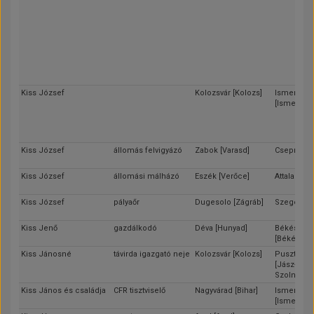
Kiss József
Kolozsvár [Kolozs]
Ismeretle
[Ismeretle
Kiss József
állomás felvigyázó
Zabok [Varasd]
Csepreg [
Kiss József
állomási málházó
Eszék [Verőce]
Attala [So
Kiss József
pályaőr
Dugesolo [Zágráb]
Szeged [C
Kiss Jenő
gazdálkodó
Déva [Hunyad]
Békéscsa
[Békés]
Kiss Jánosné
távirda igazgató neje
Kolozsvár [Kolozs]
Pusztaec
[Jász-Nag
Szolnok]
Kiss János és családja
CFR tisztviselő
Nagyvárad [Bihar]
Ismeretle
[Ismeretle