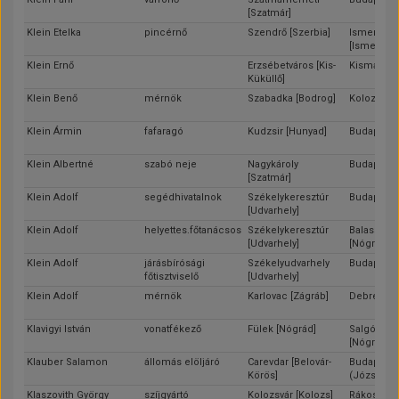
[Szatmár]
Klein Etelka
pincérnő
Szendrő [Szerbia]
Ismeretle
[Ismeretle
Klein Ernő
Erzsébetváros [Kis-
Kismarton 
Küküllő]
Klein Benő
mérnök
Szabadka [Bodrog]
Kolozsvár 
Klein Ármin
fafaragó
Kudzsir [Hunyad]
Budapest
Klein Albertné
szabó neje
Nagykároly
Budapest
[Szatmár]
Klein Adolf
segédhivatalnok
Székelykeresztúr
Budapest
[Udvarhely]
Klein Adolf
helyettes.főtanácsos
Székelykeresztúr
Balassagy
[Udvarhely]
[Nógrád]
Klein Adolf
járásbírósági
Székelyudvarhely
Budapest
főtisztviselő
[Udvarhely]
Klein Adolf
mérnök
Karlovac [Zágráb]
Debrecen 
Klavigyi István
vonatfékező
Fülek [Nógrád]
Salgótarjá
[Nógrád]
Klauber Salamon
állomás elöljáró
Carevdar [Belovár-
Budapest
Körös]
(Józsefvá
Klaszovith György
szíjgyártó
Kolozsvár [Kolozs]
Rákosszen