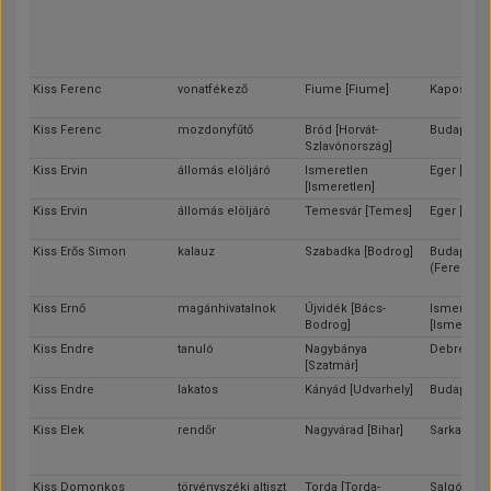
Kiss Ferenc
vonatfékező
Fiume [Fiume]
Kaposvár 
Kiss Ferenc
mozdonyfűtő
Bród [Horvát-
Budapest
Szlavónország]
Kiss Ervin
állomás elöljáró
Ismeretlen
Eger [Heve
[Ismeretlen]
Kiss Ervin
állomás elöljáró
Temesvár [Temes]
Eger [Heve
Kiss Erős Simon
kalauz
Szabadka [Bodrog]
Budapest
(Ferencvá
Kiss Ernő
magánhivatalnok
Újvidék [Bács-
Ismeretle
Bodrog]
[Ismeretle
Kiss Endre
tanuló
Nagybánya
Debrecen 
[Szatmár]
Kiss Endre
lakatos
Kányád [Udvarhely]
Budapest
Kiss Elek
rendőr
Nagyvárad [Bihar]
Sarkad [Ha
Kiss Domonkos
törvényszéki altiszt
Torda [Torda-
Salgótarjá