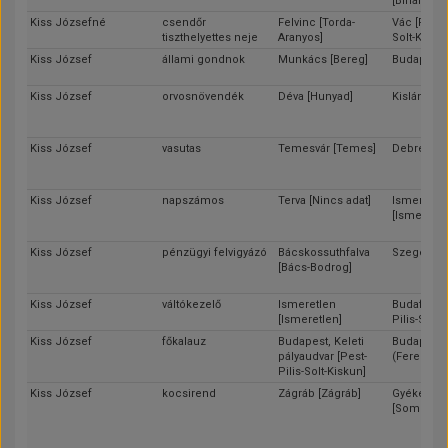
[Bihar]
Kiss Józsefné
csendőr
Felvinc [Torda-
Vác [Pest-P
tiszthelyettes neje
Aranyos]
Solt-Kisku
Kiss József
állami gondnok
Munkács [Bereg]
Budapest
Kiss József
orvosnövendék
Déva [Hunyad]
Kisláng [Fe
Kiss József
vasutas
Temesvár [Temes]
Debrecen 
Kiss József
napszámos
Terva [Nincs adat]
Ismeretle
[Ismeretle
Kiss József
pénzügyi felvigyázó
Bácskossuthfalva
Szeged [C
[Bács-Bodrog]
Kiss József
váltókezelő
Ismeretlen
Budafok [P
[Ismeretlen]
Pilis-Solt-
Kiss József
főkalauz
Budapest, Keleti
Budapest
pályaudvar [Pest-
(Ferencvá
Pilis-Solt-Kiskun]
Kiss József
kocsirend
Zágráb [Zágráb]
Gyékénye
[Somogy]