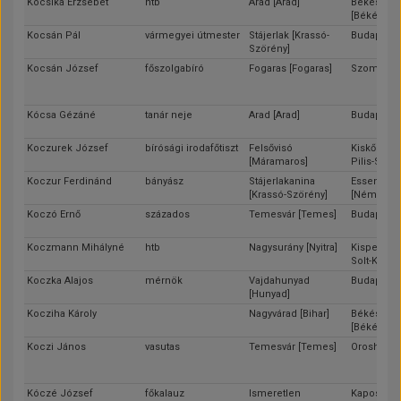
Kocsika Erzsébet
htb
Arad [Arad]
Békéscsa
[Békés]
Kocsán Pál
vármegyei útmester
Stájerlak [Krassó-
Budapest
Szörény]
Kocsán József
főszolgabíró
Fogaras [Fogaras]
Szombathe
Kócsa Gézáné
tanár neje
Arad [Arad]
Budapest
Koczurek József
bírósági irodafőtiszt
Felsővisó
Kiskőrös [
[Máramaros]
Pilis-Solt-
Koczur Ferdinánd
bányász
Stájerlakanina
Essen
[Krassó-Szörény]
[Németors
Koczó Ernő
százados
Temesvár [Temes]
Budapest
Koczmann Mihályné
htb
Nagysurány [Nyitra]
Kispest [Pe
Solt-Kisku
Koczka Alajos
mérnök
Vajdahunyad
Budapest
[Hunyad]
Kocziha Károly
Nagyvárad [Bihar]
Békéscsa
[Békés]
Koczi János
vasutas
Temesvár [Temes]
Orosháza 
Kóczé József
főkalauz
Ismeretlen
Kaposvár 