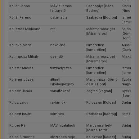
Kollár János
MÁV állomás
Csonoplya [Bács-
Kishunhal
felügyelő
Bodrog]
[Nincs ada
Kollár Ferenc
csizmadia
Szabadka [Bodrog]
Ismeretle
[Ismeretle
Kolisztos Miklósné
htb
Máramarossziget
Sajószent
[Máramaros]
[Gömör és 
Hont]
Kolinko Mária
nevelőnő
Ismeretlen
Aussig
[Ismeretlen]
[Csehszlov
Kolimpusz Mihály
csendőr
Máramarossziget
Miskolc [B
[Máramaros]
Koletár András
tiszthelyettes
Ismeretlen
Ismeretle
[Ismeretlen]
[Ismeretle
Koléner József
állami
Martonháza [Gömör
Szolnok [J
iskolaigazgató
és Kis-Hont]
Nagykun-S
Kolecz János
vonatfékező
Zágráb [Zágráb]
Gyékénye
[Somogy]
Kolcz Lajos
raktárnok
Kolozsvár [Kolozs]
Budapest
Kolbert István
kőmíves
Szabadka [Bodrog]
Bátaszék [
Kolber Pál
MÁV hivatalnok
Marosvásárhely
Budapest
[Maros-Torda]
Kolba Simonné
alezredes neje
Kolozsvár [Kolozs]
Budapest