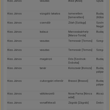
Kiss János
vasutas
Arad [Arad]
Gyula [Bék
Kiss János
vizsgáló lakatos
Ismeretlen
Budapest
[Ismeretlen]
(Kőbánya)
Kiss János
csendőr
Zilah [Szilágy]
Szolnok [J
Nagykun-S
Kiss János
kalauz
Marosvásárhely
Budapest
[Maros-Torda]
Kiss János
vasutas
Temesvár [Temes]
Szeged [C
Kiss János
vasutas
Temesvár [Temes]
Szeged [C
Kiss János
magánzó
Dés [Szolnok-
Budapest
Doboka]
Kiss János
tanár
Kolozsvár [Kolozs]
Budapest 
pályaudvar
Kiss János
cukorgyári ellenőr
Brassó [Brassó]
Budapest 
pályaudvar
Kiss János
váltókezelő
Nova Parna [Nincs
Alcsút [Fej
adat]
Kiss János
vonatfékező
Zágráb [Zágráb]
Debrecen 