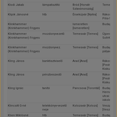
Klodi Jakab
lámpatisztító
Bród [Horvát-
Temesvár 
Szlavónország]
Klipik Jánosné
htb
Érsekújvár [Nyitra]
Rákospalot
Pilis-Solt-
Klinkhammer
Ismeretlen
Budapest
(Krinkhammer) Frigyes
[Ismeretlen]
Klinkhammer
mozdonyvezető
Temesvár [Temes]
Újpest [Pes
(Krinkhammer) Frigyes
Solt-Kisku
Klinkhammer
mozdonyvez.
Temesvár [Temes]
Budapest 
(Krinkhammer) Frigyes
pályaudvar
Kling János
banktisztviselő
Arad [Arad]
Rákosszen
[Pest-Pilis-
Kiskun]
Kling János
pénzbeszedő
Arad [Arad]
Rákosszen
[Pest-Pilis-
Kiskun]
Kling Ignác
tanító
Pancsova [Torontál]
Budapest (
Hernád és
utcai közs
iskola)
Klincsitt G-né
telekkönyv-vezető
Kolozsvár [Kolozs]
Veszprém
neje
[Veszprém
Klien Miklósné
htb
Temesvár [Temes]
Budapest