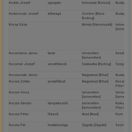
Kodits József
igazgató
Kolozsvár [Kolozs]
Budapest
Kodenicsár József
kőfaragó
Zombor [Bács-
Budapest
Bodrog]
Kócsy Géza
Almás [Háromszék]
Ismeretle
[Ismeretle
Kocsmáros János
tanár
Ismeretlen
Keszthely 
[Ismeretlen]
Kocsmár József
vonatfékező
Szabadka [Bodrog]
Szeged [C
Kocsiscsák János
Nagyvárad [Bihar]
Budapest
Kocsis Zoltán
postafőtiszt
Nagyvárad [Bihar]
Kecskemét
Pilis-Solt-
Kocsis Vince
Ismeretlen
Ismeretle
[Ismeretlen]
[Ismeretle
Kocsis Sándor
lámpakezelő
Ismeretlen
Kiskunhala
[Ismeretlen]
Pilis-Solt-
Kocsis Péter
fékező
Arad [Arad]
Rum [Vas]
Kocsis Pál
hivatalszolga
Zágráb [Zágráb]
Szombathe