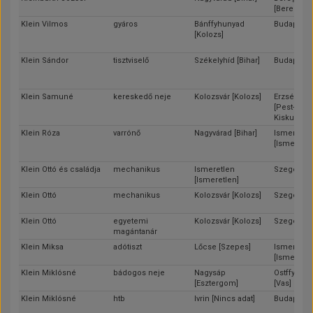
[Bereg]
Klein Vilmos
gyáros
Bánffyhunyad
Budapest
[Kolozs]
Klein Sándor
tisztviselő
Székelyhíd [Bihar]
Budapest
Klein Samuné
kereskedő neje
Kolozsvár [Kolozs]
Erzsébetfa
[Pest-Pilis-
Kiskun]
Klein Róza
varrónő
Nagyvárad [Bihar]
Ismeretle
[Ismeretle
Klein Ottó és családja
mechanikus
Ismeretlen
Szeged [C
[Ismeretlen]
Klein Ottó
mechanikus
Kolozsvár [Kolozs]
Szeged [C
Klein Ottó
egyetemi
Kolozsvár [Kolozs]
Szeged [C
magántanár
Klein Miksa
adótiszt
Lőcse [Szepes]
Ismeretle
[Ismeretle
Klein Miklósné
bádogos neje
Nagysáp
Ostffyassz
[Esztergom]
[Vas]
Klein Miklósné
htb
Ivrin [Nincs adat]
Budapest