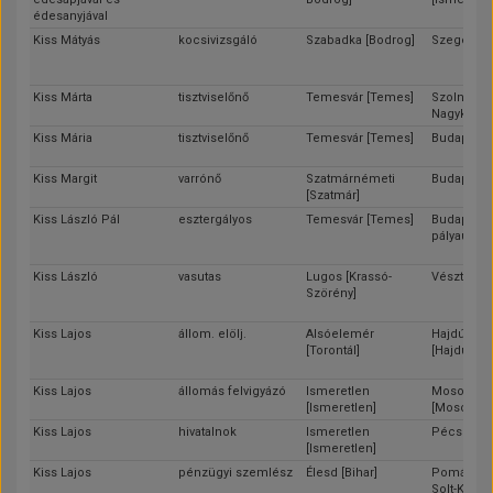
édesanyjával
Kiss Mátyás
kocsivizsgáló
Szabadka [Bodrog]
Szeged [C
Kiss Márta
tisztviselőnő
Temesvár [Temes]
Szolnok [J
Nagykun-S
Kiss Mária
tisztviselőnő
Temesvár [Temes]
Budapest
Kiss Margit
varrónő
Szatmárnémeti
Budapest
[Szatmár]
Kiss László Pál
esztergályos
Temesvár [Temes]
Budapest 
pályaudvar
Kiss László
vasutas
Lugos [Krassó-
Vésztő [Bé
Szörény]
Kiss Lajos
állom. elölj.
Alsóelemér
Hajdúszob
[Torontál]
[Hajdú]
Kiss Lajos
állomás felvigyázó
Ismeretlen
Mosonmag
[Ismeretlen]
[Moson]
Kiss Lajos
hivatalnok
Ismeretlen
Pécs [Bara
[Ismeretlen]
Kiss Lajos
pénzügyi szemlész
Élesd [Bihar]
Pomáz [Pes
Solt-Kisku