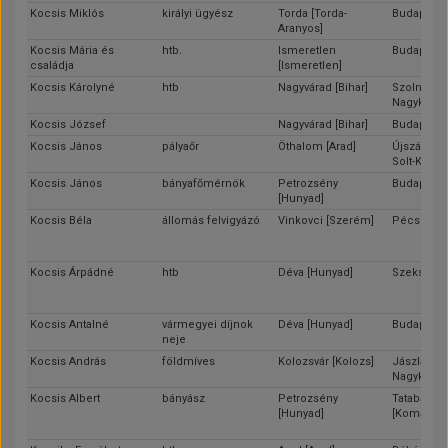
Kocsis Miklós
királyi ügyész
Torda [Torda-
Budapest
Aranyos]
Kocsis Mária és
htb.
Ismeretlen
Budapest
családja
[Ismeretlen]
Kocsis Károlyné
htb
Nagyvárad [Bihar]
Szolnok [J
Nagykun-S
Kocsis József
Nagyvárad [Bihar]
Budapest
Kocsis János
pályaőr
Öthalom [Arad]
Újszász [Pe
Solt-Kisku
Kocsis János
bányafőmérnök
Petrozsény
Budapest
[Hunyad]
Kocsis Béla
állomás felvigyázó
Vinkovci [Szerém]
Pécs [Bara
Kocsis Árpádné
htb
Déva [Hunyad]
Szekszárd 
Kocsis Antalné
vármegyei díjnok
Déva [Hunyad]
Budapest
neje
Kocsis András
földmíves
Kolozsvár [Kolozs]
Jászladány
Nagykun-S
Kocsis Albert
bányász
Petrozsény
Tatabánya
[Hunyad]
[Komárom