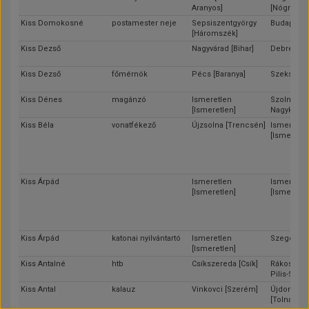
Aranyos]
[Nógrád]
Kiss Domokosné
postamester neje
Sepsiszentgyörgy
Budapest
[Háromszék]
Kiss Dezső
Nagyvárad [Bihar]
Debrecen 
Kiss Dezső
főmérnök
Pécs [Baranya]
Szekszárd 
Kiss Dénes
magánzó
Ismeretlen
Szolnok [J
[Ismeretlen]
Nagykun-S
Kiss Béla
vonatfékező
Újzsolna [Trencsén]
Ismeretle
[Ismeretle
Kiss Árpád
Ismeretlen
Ismeretle
[Ismeretlen]
[Ismeretle
Kiss Árpád
katonai nyilvántartó
Ismeretlen
Szeged [C
[Ismeretlen]
Kiss Antalné
htb
Csíkszereda [Csík]
Rákosliget
Pilis-Solt-
Kiss Antal
kalauz
Vinkovci [Szerém]
Újdombóv
[Tolna]