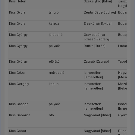
Kiss Helén
Székelyhíd [Bihar]
Jászberén
Nagykun-S
Kiss Gyula
tanuló
Zenta [Bács-Bodrog]
Budapest
Kiss Gyula
kalauz
Érsekújvár [Nyitra]
Budapest
Kiss György
járásbíró
Oravicabánya
Budapest
[Krassó-Szörény]
Kiss György
pályaőr
Ruttka [Turóc]
Ludas [Cs
Kiss György
előfűtő
Zágráb [Zágráb]
Tapolca [Z
Kiss Géza
művezető
Ismeretlen
Hegyesha
[Ismeretlen]
[Moson]
Kiss Gergely
kapus
Ismeretlen
Mezőberé
[Ismeretlen]
[Békés]
Kiss Gáspár
pályaőr
Ismeretlen
Ismeretle
[Ismeretlen]
[Ismeretle
Kiss Gáborné
htb
Nagyvárad [Bihar]
Gyoma [Bé
Kiss Gábor
Nagyvárad [Bihar]
Püspökla