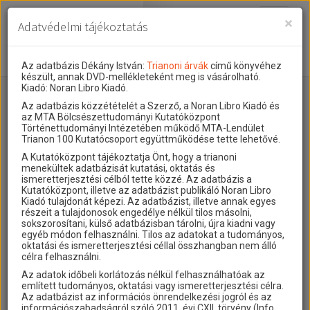
Toggle
×
Adatvédelmi tájékoztatás
navigati
Projekt
Rólunk
Előzmények
Az adatbázis Dékány István:
Trianoni árvák
című könyvéhez
készült, annak DVD-mellékleteként meg is vásárolható.
Hírek
A kutatócsoport működéséről
Nemzetközi kontextus: iratok és
Kiadó: Noran Libro Kiadó.
Menekültek
interpretációk
Az adatbázis közzétételét a Szerző, a Noran Libro Kiadó és
Blog
Munkatársaink
az MTA Bölcsészettudományi Kutatóközpont
Az összeomlás és a magyar társadalom
Történettudományi Intézetében működő MTA-Lendület
Krónika
Az alábbi adatbázis Dékány István:
című
Trianoni árvák
Trianon 100 Kutatócsoport együttműködése tette lehetővé.
könyvéhez készült, annak DVD-mellékleteként meg is
A békerendszer megszilárdulása
Galéria
A Kutatóközpont tájékoztatja Önt, hogy a trianoni
vásárolható. A szerző, a Noran Libro Kiadó és az MTA
menekültek adatbázisát kutatási, oktatás és
Bölcsészettudományi Kutatóközpontja valamint az MTA-
Utókor és emlékezet
Adatbázis
ismeretterjesztési célból tette közzé. Az adatbázis a
Lendület Trianon 100 Kutatócsoport együttműködése
Kutatóközpont, illetve az adatbázist publikáló Noran Libro
Visszhang
tette elérhetővé az internet-felhasználók számára.
Emlékművek (feltöltés alatt)
Kiadó tulajdonát képezi. Az adatbázist, illetve annak egyes
részeit a tulajdonosok engedélye nélkül tilos másolni,
Publikációk
Menekültek
sokszorosítani, külső adatbázisban tárolni, újra kiadni vagy
Keresés:
Honnan:
egyéb módon felhasználni. Tilos az adatokat a tudományos,
Hova:
Kapcsolat
oktatási és ismeretterjesztési céllal összhangban nem álló
célra felhasználni.
Trianon-kommentár
Az adatok időbeli korlátozás nélkül felhasználhatóak az
Dokumentumok
említett tudományos, oktatási vagy ismeretterjesztési célra.
Név ↓
Foglalkozás ↓
Honnan ↓
Hova ↓
Az adatbázist az információs önrendelkezési jogról és az
Komlódi Pál
málházó
Arad [Arad]
Rákoshegy
A trianoni szerződés
információszabadságról szóló 2011. évi CXII. törvény (Info