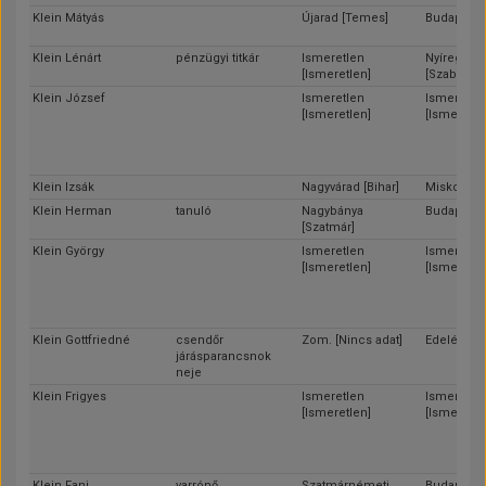
Klein Mátyás
Újarad [Temes]
Budapest
Klein Lénárt
pénzügyi titkár
Ismeretlen
Nyíregyhá
[Ismeretlen]
[Szabolcs]
Klein József
Ismeretlen
Ismeretle
[Ismeretlen]
[Ismeretle
Klein Izsák
Nagyvárad [Bihar]
Miskolc [B
Klein Herman
tanuló
Nagybánya
Budapest
[Szatmár]
Klein György
Ismeretlen
Ismeretle
[Ismeretlen]
[Ismeretle
Klein Gottfriedné
csendőr
Zom. [Nincs adat]
Edelény [B
járásparancsnok
neje
Klein Frigyes
Ismeretlen
Ismeretle
[Ismeretlen]
[Ismeretle
Klein Fani
varrónő
Szatmárnémeti
Budapest