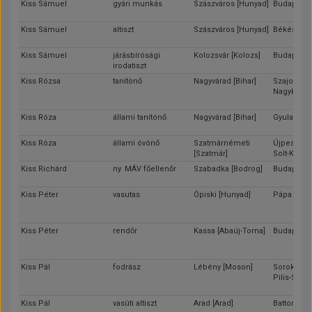
Kiss Sámuel
gyári munkás
Szászváros [Hunyad]
Budapest
Kiss Sámuel
altiszt
Szászváros [Hunyad]
Békés [Bé
Kiss Sámuel
járásbírósági
Kolozsvár [Kolozs]
Budapest
irodatiszt
Kiss Rózsa
tanítónő
Nagyvárad [Bihar]
Szajol [Jás
Nagykun-S
Kiss Róza
állami tanítónő
Nagyvárad [Bihar]
Gyula [Bék
Kiss Róza
állami óvónő
Szatmárnémeti
Újpest [Pes
[Szatmár]
Solt-Kisku
Kiss Richárd
ny. MÁV főellenőr
Szabadka [Bodrog]
Budapest
Kiss Péter
vasutas
Ópiski [Hunyad]
Pápa [Ves
Kiss Péter
rendőr
Kassa [Abaúj-Torna]
Budapest
Kiss Pál
fodrász
Lébény [Moson]
Soroksár [
Pilis-Solt-
Kiss Pál
vasúti altiszt
Arad [Arad]
Battonya [