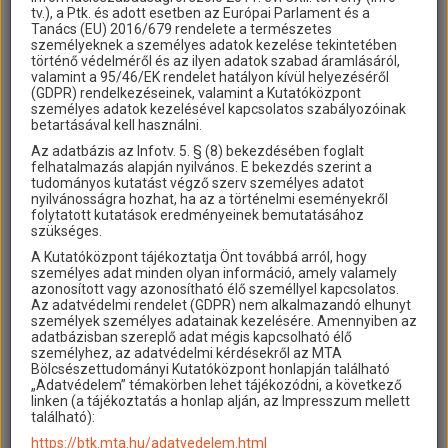
Pilis-Solt-
tv.), a Ptk. és adott esetben az Európai Parlament és a
Tanács (EU) 2016/679 rendelete a természetes
Műhelymunkák
Komlódi Pál
vasutas
Arad [Arad]
Szajol [Jás
személyeknek a személyes adatok kezelése tekintetében
Nagykun-S
történő védelméről és az ilyen adatok szabad áramlásáról,
valamint a 95/46/EK rendelet hatályon kívül helyezéséről
(GDPR) rendelkezéseinek, valamint a Kutatóközpont
Komjáthi Imre
állomás felvigyázó
Zágráb [Zágráb]
Kaposvár 
személyes adatok kezelésével kapcsolatos szabályozóinak
betartásával kell használni.
Komcsary Valéria
nevelőnő
Nagyvárad [Bihar]
Bécs [Ausz
Az adatbázis az Infotv. 5. § (8) bekezdésében foglalt
felhatalmazás alapján nyilvános. E bekezdés szerint a
Komáromy István
vont. altiszt
Ismeretlen
Rákos [Pest
tudományos kutatást végző szerv személyes adatot
[Ismeretlen]
Solt-Kisku
nyilvánosságra hozhat, ha az a történelmi eseményekről
Komáromi István
vasutas
Temesvár [Temes]
Keszthely 
folytatott kutatások eredményeinek bemutatásához
szükséges.
A Kutatóközpont tájékoztatja Önt továbbá arról, hogy
Kolumbán Tibor
egy. hallg
Kolozsvár [Kolozs]
Budapest
személyes adat minden olyan információ, amely valamely
azonosított vagy azonosítható élő személlyel kapcsolatos.
Kolumbán György
tanító
Kolozsvár [Kolozs]
Budapest
Az adatvédelmi rendelet (GDPR) nem alkalmazandó elhunyt
személyek személyes adatainak kezelésére. Amennyiben az
adatbázisban szereplő adat mégis kapcsolható élő
Kolter József
vonatfékező
Vinkovci [Szerém]
Pécs [Bara
személyhez, az adatvédelmi kérdésekről az MTA
Bölcsészettudományi Kutatóközpont honlapján található
„Adatvédelem” témakörben lehet tájékozódni, a következő
Koltai Lajos
állami tanító
Bánffyhunyad
Budapest
linken (a tájékoztatás a honlap alján, az Impresszum mellett
[Kolozs]
található):
Kolrusz Katalin
magánzó
Székelyudvarhely
Budapest
https://btk.mta.hu/adatvedelem.html