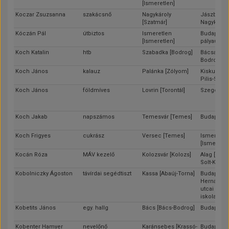
[Ismeretlen]
Koczar Zsuzsanna
szakácsnő
Nagykároly
Jászberén
[Szatmár]
Nagykun-S
Kóczán Pál
útbiztos
Ismeretlen
Budapest 
[Ismeretlen]
pályaudvar
Koch Katalin
htb
Szabadka [Bodrog]
Bácsalmás
Bodrog]
Koch János
kalauz
Palánka [Zólyom]
Kiskunmaj
Pilis-Solt-
Koch János
földmíves
Lovrin [Torontál]
Szeged [C
Koch Jakab
napszámos
Temesvár [Temes]
Budapest
Koch Frigyes
cukrász
Versec [Temes]
Ismeretle
[Ismeretle
Kocán Róza
MÁV kezelő
Kolozsvár [Kolozs]
Alag [Pest-
Solt-Kisku
Kobolniczky Ágoston
távírdai segédtiszt
Kassa [Abaúj-Torna]
Budapest (
Hernád és
utcai közs
iskola)
Kobetits János
egy. hallg
Bács [Bács-Bodrog]
Budapest
Kobenter Hamyer
nevelőnő
Karánsebes [Krassó-
Budapest