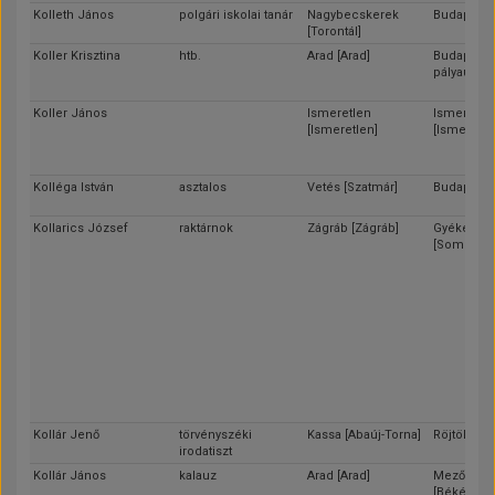
Kolleth János
polgári iskolai tanár
Nagybecskerek
Budapest
[Torontál]
Koller Krisztina
htb.
Arad [Arad]
Budapest 
pályaudvar
Koller János
Ismeretlen
Ismeretle
[Ismeretlen]
[Ismeretle
Kolléga István
asztalos
Vetés [Szatmár]
Budapest
Kollarics József
raktárnok
Zágráb [Zágráb]
Gyékénye
[Somogy]
Kollár Jenő
törvényszéki
Kassa [Abaúj-Torna]
Röjtök [So
irodatiszt
Kollár János
kalauz
Arad [Arad]
Mezőberé
[Békés]