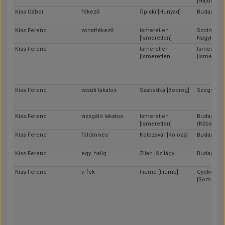
[Hajdú]
Kiss Gábor
fékező
Ópiski [Hunyad]
Budapest
Kiss Ferenc
vonatfékező
Ismeretlen
Szolnok [J
[Ismeretlen]
Nagykun-S
Kiss Ferenc
Ismeretlen
Ismeretle
[Ismeretlen]
[Ismeretle
Kiss Ferenc
vasúti lakatos
Szabadka [Bodrog]
Szeged [C
Kiss Ferenc
vizsgáló lakatos
Ismeretlen
Budapest
[Ismeretlen]
(Kőbánya)
Kiss Ferenc
földmíves
Kolozsvár [Kolozs]
Budapest
Kiss Ferenc
egy. hallg
Zilah [Szilágy]
Budapest
Kiss Ferenc
v. fék
Fiume [Fiume]
Gyékénye
[Somogy]