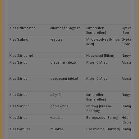
Kiss Szilveszter
állomás felvigyázó
Ismeretlen
Gyékénye
[Ismeretlen]
[Somogy]
Kiss Szilárd
vasutas
Milosvaodvas [Nincs
Gyékénye
adat]
[Somogy]
Kiss Sándorné
Nagyvárad [Bihar]
Nagykereki
Kiss Sándor
uradalmi intéző
Kisjenő [Arad]
Alcsút [Fej
Kiss Sándor
gazdasági intéző
Kisjenő [Arad]
Alcsút [Fej
Kiss Sándor
pályaőr
Ismeretlen
Nagykereki
[Ismeretlen]
Kiss Sándor
géplakatos
Nadrág [Krassó-
Budapest
Szörény]
Kiss Sándor
vasutas
Beregszász [Bereg]
Hódmezőv
[Csongrád
Kiss Sámuel
munkás
Szászváros [Hunyad]
Budapest