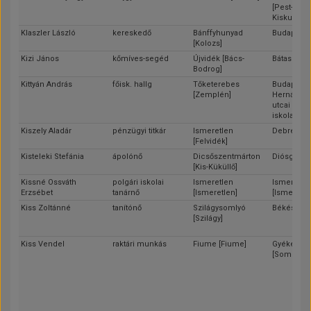
[Pest-Pilis-
Kiskun]
Klaszler László
kereskedő
Bánffyhunyad
Budapest
[Kolozs]
Kizi János
kőmíves-segéd
Újvidék [Bács-
Bátaszék [
Bodrog]
Kittyán András
főisk. hallg
Tőketerebes
Budapest (
[Zemplén]
Hernád és
utcai közs
iskola)
Kiszely Aladár
pénzügyi titkár
Ismeretlen
Debrecen 
[Felvidék]
Kisteleki Stefánia
ápolónő
Dicsőszentmárton
Diósgyőr [
[Kis-Küküllő]
Kissné Ossváth
polgári iskolai
Ismeretlen
Ismeretle
Erzsébet
tanárnő
[Ismeretlen]
[Ismeretle
Kiss Zoltánné
tanítónő
Szilágysomlyó
Békés [Bé
[Szilágy]
Kiss Vendel
raktári munkás
Fiume [Fiume]
Gyékénye
[Somogy]