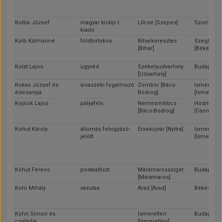
Kolba József
magyar királyi t.
Lőcse [Szepes]
Szombathe
kiadó
Kolb Kálmánné
földbirtokos
Biharkeresztes
Szeghalo
[Bihar]
[Békés]
Kolat Lajos
ügyvéd
Székelyudvarhely
Budapest
[Udvarhely]
Kokas József és
árvaszéki fogalmazó
Zombor [Bács-
Ismeretle
édesanyja
Bodrog]
[Ismeretle
Kojnok Lajos
pályafelv.
Nemesmilitics
Hódmezőv
[Bács-Bodrog]
[Csongrád
Kohut Károly
állomás felvigyázó-
Érsekújvár [Nyitra]
Ismeretle
jelölt
[Ismeretle
Kohut Ferenc
postaaltiszt
Máramarossziget
Budapest
[Máramaros]
Kohr Mihály
vasutas
Arad [Arad]
Békés [Bé
Kohn Simon és
Ismeretlen
Budapest
családja
[Ismeretlen]