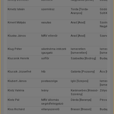
Kmetz István
szemlész
Torda [Torda-
Gödöllő [Pe
Aranyos]
Solt-Kisku
Kmert Mátyás
vasutas
Arad [Arad]
Szolnok [J
Nagykun-S
Kluska János
MÁV ellenőr
Arad [Arad]
Szarvas [B
Klug Péter
siketnéma intézeti
Ismeretlen
Ismeretle
igazgató
[Ismeretlen]
[Ismeretle
Klucsnik Henrik
soffőr
Szabadka [Bodrog]
Budapest
Klucsik Józsefné
htb
Galánta [Pozsony]
Ács [Kom
Klubert János
postaszolga
Igló [Szepes]
Ismeretle
[Ismeretle
Klotz Valéria
leány
Karánsebes [Krassó-
Zólyom [Z
Szörény]
Klotz Pál
MÁV állomás
Dárda [Baranya]
Pécs [Bara
segédfelvigyázó
Klos Richárd
villanyszerelő
Brassó [Brassó]
Budapest