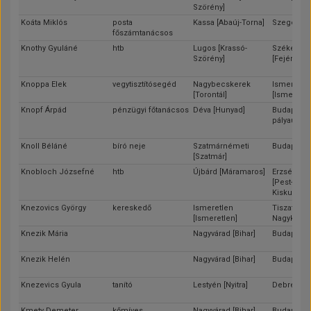
Szörény]
Koáta Miklós
posta
Kassa [Abaúj-Torna]
Szeged [C
főszámtanácsos
Knothy Gyuláné
htb
Lugos [Krassó-
Székesfeh
Szörény]
[Fejér]
Knoppa Elek
vegytisztítósegéd
Nagybecskerek
Ismeretle
[Torontál]
[Ismeretle
Knopf Árpád
pénzügyi főtanácsos
Déva [Hunyad]
Budapest 
pályaudvar
Knoll Béláné
bíró neje
Szatmárnémeti
Budapest
[Szatmár]
Knobloch Józsefné
htb
Újbárd [Máramaros]
Erzsébetfa
[Pest-Pilis-
Kiskun]
Knezovics György
kereskedő
Ismeretlen
Tiszafüred
[Ismeretlen]
Nagykun-S
Knezik Mária
Nagyvárad [Bihar]
Budapest
Knezik Helén
Nagyvárad [Bihar]
Budapest
Knezevics Gyula
tanító
Lestyén [Nyitra]
Debrecen 
Kmety Demeter
kőmíves
Nagyvárad [Bihar]
Budapest