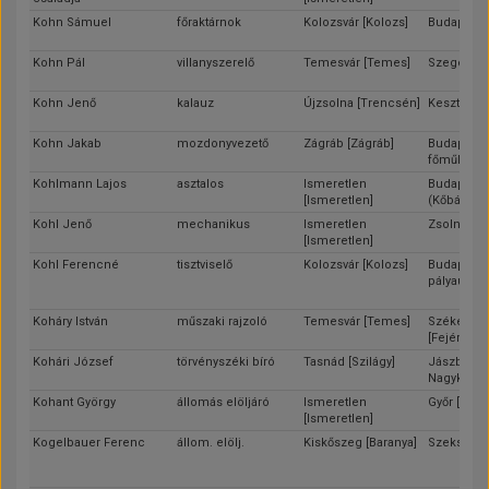
Kohn Sámuel
főraktárnok
Kolozsvár [Kolozs]
Budapest
Kohn Pál
villanyszerelő
Temesvár [Temes]
Szeged [C
Kohn Jenő
kalauz
Újzsolna [Trencsén]
Keszthely 
Kohn Jakab
mozdonyvezető
Zágráb [Zágráb]
Budapest 
főműhely)
Kohlmann Lajos
asztalos
Ismeretlen
Budapest
[Ismeretlen]
(Kőbánya)
Kohl Jenő
mechanikus
Ismeretlen
Zsolna [T
[Ismeretlen]
Kohl Ferencné
tisztviselő
Kolozsvár [Kolozs]
Budapest 
pályaudvar
Koháry István
műszaki rajzoló
Temesvár [Temes]
Székesfeh
[Fejér]
Kohári József
törvényszéki bíró
Tasnád [Szilágy]
Jászberén
Nagykun-S
Kohant György
állomás elöljáró
Ismeretlen
Győr [Győr]
[Ismeretlen]
Kogelbauer Ferenc
állom. elölj.
Kiskőszeg [Baranya]
Szekszárd 