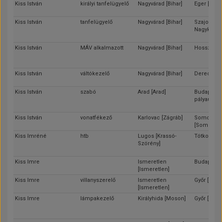
Kiss István
királyi tanfelügyelő
Nagyvárad [Bihar]
Eger [Heve
Kiss István
tanfelügyelő
Nagyvárad [Bihar]
Szajol [Jás
Nagykun-S
Kiss István
MÁV alkalmazott
Nagyvárad [Bihar]
Hosszúhát
Kiss István
váltókezelő
Nagyvárad [Bihar]
Derecske [
Kiss István
szabó
Arad [Arad]
Budapest 
pályaudvar
Kiss István
vonatfékező
Karlovac [Zágráb]
Somogysz
[Somogy]
Kiss Imréné
htb
Lugos [Krassó-
Tótkomlós
Szörény]
Kiss Imre
Ismeretlen
Budapest
[Ismeretlen]
Kiss Imre
villanyszerelő
Ismeretlen
Győr [Győr]
[Ismeretlen]
Kiss Imre
lámpakezelő
Királyhida [Moson]
Győr [Győr]