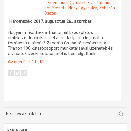
centenárium
,
Gyulafehérvár
,
Trianon
emlékezete
,
Nagy Egyesülés
,
Zahorán
Műhelymunkák
Csaba
Háromszék, 2017. augusztus 26., szombat
Hogyan működnek a Trianonnal kapcsolatos
emlékezéstechnikák, illetve mi tartja ma leginkább
forrásban a témát? Zahorán Csaba történésszel, a
Trianon 100 kutatócsoport munkatársával üzenetek és
olvasatok kibékíthetőségéről is beszélgettünk.
Az interjú itt érhető el.
PARTNEREK