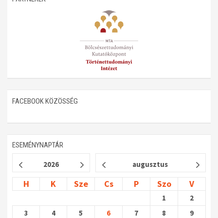
FACEBOOK KÖZÖSSÉG
ESEMÉNYNAPTÁR
2026
augusztus
H
K
Sze
Cs
P
Szo
V
1
2
3
4
5
6
7
8
9