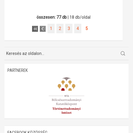
összesen: 77 db
| 18 db/oldal
1
2
3
4
5
PARTNEREK
FACEBOOK KÖZÖSSÉG