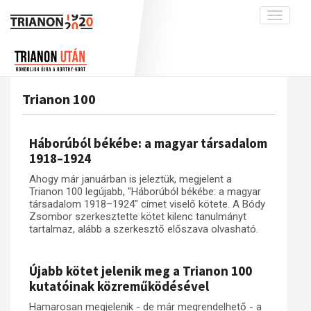
Toggle
navigati
Projekt
Rólunk
Előzmények
Hírek
A kutatócsoport működéséről
Nemzetközi kontextus: iratok és
Trianon 100
interpretációk
Blog
Munkatársaink
Az összeomlás és a magyar társadalom
Krónika
Háborúból békébe: a magyar társadalom
A békerendszer megszilárdulása
Galéria
1918–1924
Utókor és emlékezet
Adatbázis
Ahogy már januárban is jeleztük, megjelent a
Trianon 100 legújabb, "Háborúból békébe: a magyar
Visszhang
Emlékművek (feltöltés alatt)
társadalom 1918–1924" címet viselő kötete. A Bódy
Zsombor szerkesztette kötet kilenc tanulmányt
Publikációk
Menekültek
tartalmaz, alább a szerkesztő előszava olvasható.
Kapcsolat
Trianon-kommentár
Újabb kötet jelenik meg a Trianon 100
kutatóinak közreműködésével
Dokumentumok
Hamarosan megjelenik - de már megrendelhető - a
A trianoni szerződés