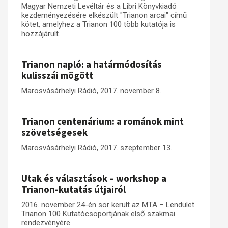
Magyar Nemzeti Levéltár és a Libri Könyvkiadó
kezdeményezésére elkészült "Trianon arcai" című
Műhelymunkák
kötet, amelyhez a Trianon 100 több kutatója is
hozzájárult.
Trianon napló: a határmódosítás
kulisszái mögött
Marosvásárhelyi Rádió, 2017. november 8.
Trianon centenárium: a románok mint
szövetségesek
Marosvásárhelyi Rádió, 2017. szeptember 13.
Utak és választások – workshop a
Trianon-kutatás útjairól
2016. november 24-én sor került az MTA – Lendület
Trianon 100 Kutatócsoportjának első szakmai
rendezvényére.